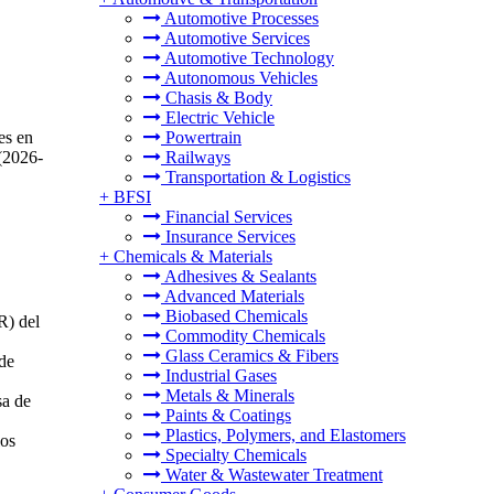
Automotive Processes
Automotive Services
Automotive Technology
Autonomous Vehicles
Chasis & Body
Electric Vehicle
es en
Powertrain
(2026-
Railways
Transportation & Logistics
+
BFSI
Financial Services
Insurance Services
+
Chemicals & Materials
Adhesives & Sealants
Advanced Materials
Biobased Chemicals
R) del
Commodity Chemicals
Glass Ceramics & Fibers
de
Industrial Gases
Metals & Minerals
sa de
Paints & Coatings
Plastics, Polymers, and Elastomers
los
Specialty Chemicals
Water & Wastewater Treatment