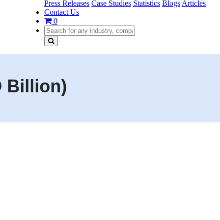
Press Releases
Case Studies
Statistics
Blogs
Articles
Contact Us
0