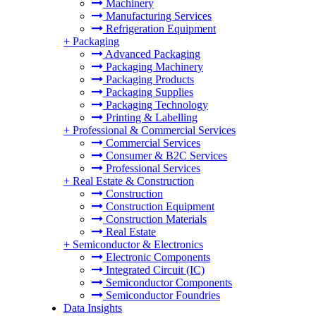
Machinery
Manufacturing Services
Refrigeration Equipment
+
Packaging
Advanced Packaging
Packaging Machinery
Packaging Products
Packaging Supplies
Packaging Technology
Printing & Labelling
+
Professional & Commercial Services
Commercial Services
Consumer & B2C Services
Professional Services
+
Real Estate & Construction
Construction
Construction Equipment
Construction Materials
Real Estate
+
Semiconductor & Electronics
Electronic Components
Integrated Circuit (IC)
Semiconductor Components
Semiconductor Foundries
Data Insights