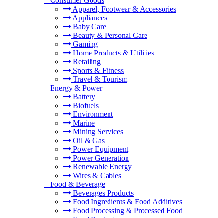
+
Consumer Goods
Apparel, Footwear & Accessories
Appliances
Baby Care
Beauty & Personal Care
Gaming
Home Products & Utilities
Retailing
Sports & Fitness
Travel & Tourism
+
Energy & Power
Battery
Biofuels
Environment
Marine
Mining Services
Oil & Gas
Power Equipment
Power Generation
Renewable Energy
Wires & Cables
+
Food & Beverage
Beverages Products
Food Ingredients & Food Additives
Food Processing & Processed Food