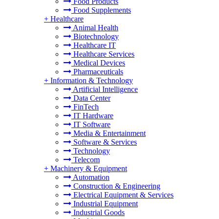
Food Products
Food Supplements
+
Healthcare
Animal Health
Biotechnology
Healthcare IT
Healthcare Services
Medical Devices
Pharmaceuticals
+
Information & Technology
Artificial Intelligence
Data Center
FinTech
IT Hardware
IT Software
Media & Entertainment
Software & Services
Technology
Telecom
+
Machinery & Equipment
Automation
Construction & Engineering
Electrical Equipment & Services
Industrial Equipment
Industrial Goods