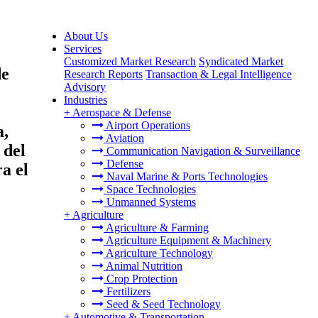
About Us
Services
Customized Market Research
Syndicated Market
de
Research Reports
Transaction & Legal Intelligence
Advisory
Industries
+
Aerospace & Defense
Airport Operations
a,
Aviation
 del
Communication Navigation & Surveillance
Defense
a el
Naval Marine & Ports Technologies
Space Technologies
Unmanned Systems
+
Agriculture
Agriculture & Farming
Agriculture Equipment & Machinery
Agriculture Technology
Animal Nutrition
Crop Protection
Fertilizers
Seed & Seed Technology
+
Automotive & Transportation