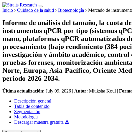
Inicio
Cuidado de la salud
Biotecnología
Mercado de instrumen
Informe de análisis del tamaño, la cuota d
instrumentos qPCR por tipo (sistemas qPC
mano, plataformas qPCR automatizadas de 
procesamiento (bajo rendimiento (384 pocill
investigación y ámbito académico, control 
pruebas forenses, monitorización ambiental
Norte, Europa, Asia-Pacífico, Oriente Medi
periodo 2026-2034.
Última actualización:
July 09, 2026
|
Autor:
Mitiksha Koul
|
Forma
Descripción general
Tabla de contenido
Segmentación
Metodología
Descargar muestra gratuita