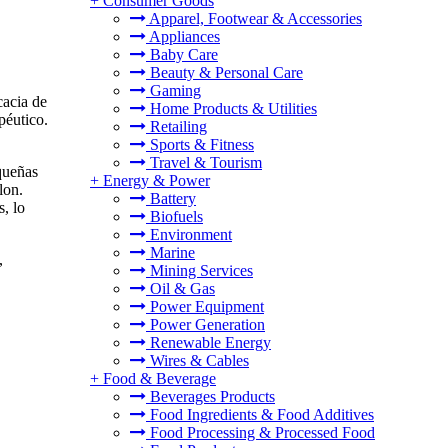
+
Consumer Goods
Apparel, Footwear & Accessories
Appliances
Baby Care
Beauty & Personal Care
Gaming
cacia de
Home Products & Utilities
péutico.
Retailing
Sports & Fitness
Travel & Tourism
queñas
+
Energy & Power
lon.
Battery
s, lo
Biofuels
Environment
Marine
,
Mining Services
Oil & Gas
Power Equipment
Power Generation
Renewable Energy
Wires & Cables
+
Food & Beverage
Beverages Products
Food Ingredients & Food Additives
Food Processing & Processed Food