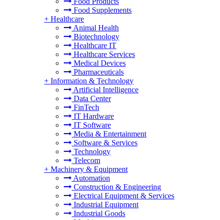
Food Products
Food Supplements
+
Healthcare
Animal Health
Biotechnology
Healthcare IT
Healthcare Services
Medical Devices
Pharmaceuticals
+
Information & Technology
Artificial Intelligence
Data Center
FinTech
IT Hardware
IT Software
Media & Entertainment
Software & Services
Technology
Telecom
+
Machinery & Equipment
Automation
Construction & Engineering
Electrical Equipment & Services
Industrial Equipment
Industrial Goods