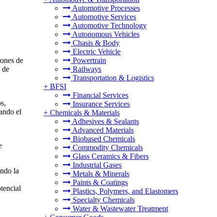
Automotive Processes
Automotive Services
Automotive Technology
Autonomous Vehicles
Chasis & Body
Electric Vehicle
lones de
Powertrain
 de
Railways
Transportation & Logistics
+
BFSI
Financial Services
s,
Insurance Services
ando el
+
Chemicals & Materials
Adhesives & Sealants
Advanced Materials
Biobased Chemicals
e
Commodity Chemicals
Glass Ceramics & Fibers
Industrial Gases
ando la
Metals & Minerals
Paints & Coatings
tencial
Plastics, Polymers, and Elastomers
Specialty Chemicals
Water & Wastewater Treatment