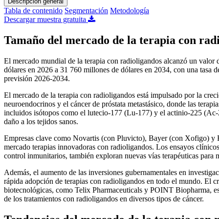
Descripción general
Tabla de contenido
Segmentación
Metodología
Descargar muestra gratuita
Tamaño del mercado de la terapia con rad
El mercado mundial de la terapia con radioligandos alcanzó un valor 
dólares en 2026 a 31 760 millones de dólares en 2034, con una tasa
previsión 2026-2034.
El mercado de la terapia con radioligandos está impulsado por la creci
neuroendocrinos y el cáncer de próstata metastásico, donde las terapi
incluidos isótopos como el lutecio-177 (Lu-177) y el actinio-225 (Ac-
daño a los tejidos sanos.
Empresas clave como Novartis (con Pluvicto), Bayer (con Xofigo) y F
mercado terapias innovadoras con radioligandos. Los ensayos clínico
control inmunitarios, también exploran nuevas vías terapéuticas para m
Además, el aumento de las inversiones gubernamentales en investigaci
rápida adopción de terapias con radioligandos en todo el mundo. El cr
biotecnológicas, como Telix Pharmaceuticals y POINT Biopharma, está
de los tratamientos con radioligandos en diversos tipos de cáncer.