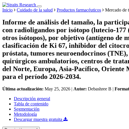
Inicio
Cuidado de la salud
Productos farmacéuticos
Mercado de t
Informe de análisis del tamaño, la particip
con radioligandos por isótopo (lutecio-177 
otros isótopos), por objetivo (antígeno de 
clasificación de Ki 67, inhibidor del cito
próstata, tumores neuroendocrinos (TNE), ot
quirúrgicos ambulatorios, centros de trata
del Norte, Europa, Asia-Pacífico, Oriente 
para el período 2026-2034.
Última actualización:
May 25, 2026
|
Autor:
Debashree B
|
Forma
Descripción general
Tabla de contenido
Segmentación
Metodología
Descargar muestra gratuita