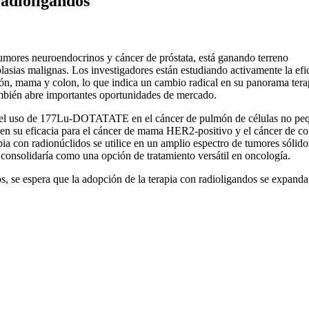
radioligandos
tumores neuroendocrinos y cáncer de próstata, está ganando terreno
asias malignas. Los investigadores están estudiando activamente la efi
món, mama y colon, lo que indica un cambio radical en su panorama tera
ambién abre importantes oportunidades de mercado.
 el uso de 177Lu-DOTATATE en el cáncer de pulmón de células no pe
en su eficacia para el cáncer de mama HER2-positivo y el cáncer de co
pia con radionúclidos se utilice en un amplio espectro de tumores sólido
 consolidaría como una opción de tratamiento versátil en oncología.
, se espera que la adopción de la terapia con radioligandos se expanda