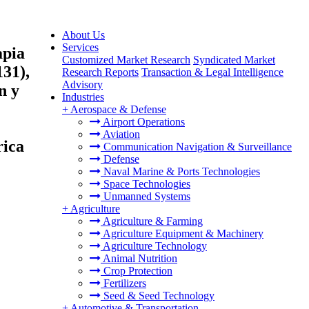
About Us
Services
apia
Customized Market Research
Syndicated Market
131),
Research Reports
Transaction & Legal Intelligence
Advisory
n y
Industries
+
Aerospace & Defense
Airport Operations
Aviation
rica
Communication Navigation & Surveillance
Defense
Naval Marine & Ports Technologies
Space Technologies
Unmanned Systems
+
Agriculture
Agriculture & Farming
Agriculture Equipment & Machinery
Agriculture Technology
Animal Nutrition
Crop Protection
Fertilizers
Seed & Seed Technology
+
Automotive & Transportation