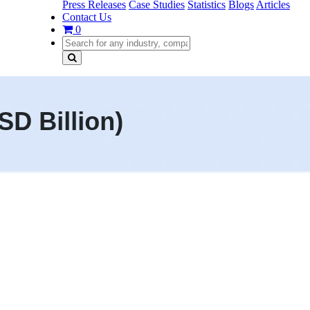
Press Releases
Case Studies
Statistics
Blogs
Articles
Contact Us
0