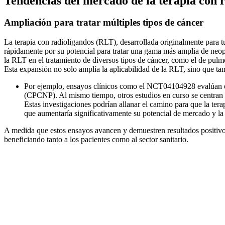
Tendencias del mercado de la terapia con 
Ampliación para tratar múltiples tipos de cáncer
La terapia con radioligandos (RLT), desarrollada originalmente para 
rápidamente por su potencial para tratar una gama más amplia de neopl
la RLT en el tratamiento de diversos tipos de cáncer, como el de pul
Esta expansión no solo amplía la aplicabilidad de la RLT, sino que t
Por ejemplo, ensayos clínicos como el NCT04104928 evalúan
(CPCNP). Al mismo tiempo, otros estudios en curso se centran 
Estas investigaciones podrían allanar el camino para que la tera
que aumentaría significativamente su potencial de mercado y la
A medida que estos ensayos avancen y demuestren resultados positivos
beneficiando tanto a los pacientes como al sector sanitario.