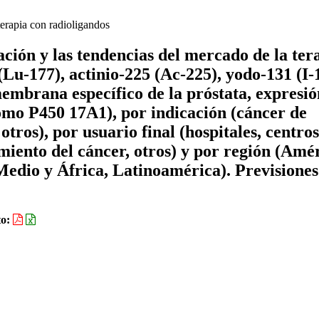
erapia con radioligandos
ación y las tendencias del mercado de la ter
(Lu-177), actinio-225 (Ac-225), yodo-131 (I-
membrana específico de la próstata, expresió
cromo P450 17A1), por indicación (cáncer de
ros), por usuario final (hospitales, centros
miento del cáncer, otros) y por región (Amé
Medio y África, Latinoamérica). Previsiones
to: