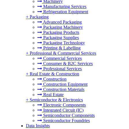
Machinery
Manufacturing Services
Refrigeration Equipment
+
Packaging
Advanced Packaging
Packaging Machinery
Packaging Products
Packaging Supplies
Packaging Technology
Printing & Labelling
+
Professional & Commercial Services
Commercial Services
Consumer & B2C Services
Professional Services
+
Real Estate & Construction
Construction
Construction Equipment
Construction Materials
Real Estate
+
Semiconductor & Electronics
Electronic Components
Integrated Circuit (IC)
Semiconductor Components
Semiconductor Foundries
Data Insights