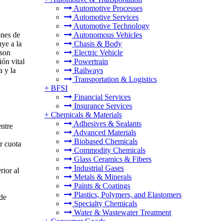
Automotive Processes
Automotive Services
Automotive Technology
ones de
Autonomous Vehicles
ye a la
Chasis & Body
 son
Electric Vehicle
ión vital
Powertrain
a y la
Railways
Transportation & Logistics
+
BFSI
Financial Services
Insurance Services
+
Chemicals & Materials
Adhesives & Sealants
ntre
Advanced Materials
Biobased Chemicals
r cuota
Commodity Chemicals
Glass Ceramics & Fibers
Industrial Gases
ior al
Metals & Minerals
Paints & Coatings
Plastics, Polymers, and Elastomers
de
Specialty Chemicals
Water & Wastewater Treatment