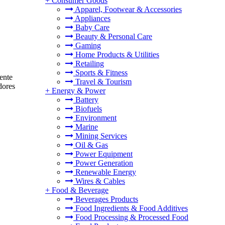
+
Consumer Goods
Apparel, Footwear & Accessories
Appliances
Baby Care
Beauty & Personal Care
Gaming
Home Products & Utilities
Retailing
Sports & Fitness
mente
Travel & Tourism
dores
+
Energy & Power
Battery
Biofuels
Environment
Marine
Mining Services
Oil & Gas
Power Equipment
Power Generation
Renewable Energy
Wires & Cables
+
Food & Beverage
Beverages Products
Food Ingredients & Food Additives
Food Processing & Processed Food