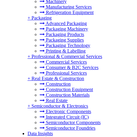
Machinery
Manufacturing Services
Refrigeration Equipment
+
Packaging
Advanced Packaging
Packaging Machinery
Packaging Products
Packaging Supplies
Packaging Technology
Printing & Labelling
+
Professional & Commercial Services
Commercial Services
Consumer & B2C Services
Professional Services
+
Real Estate & Construction
Construction
Construction Equipment
Construction Materials
Real Estate
+
Semiconductor & Electronics
Electronic Components
Integrated Circuit (IC)
Semiconductor Components
Semiconductor Foundries
Data Insights