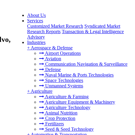
About Us
Services
Customized Market Research
Syndicated Market
Research Reports
Transaction & Legal Intelligence
Advisory
lvo,
Industries
+
Aerospace & Defense
Airport Operations
Aviation
Communication Navigation & Surveillance
Defense
Naval Marine & Ports Technologies
Space Technologies
Unmanned Systems
+
Agriculture
Agriculture & Farming
Agriculture Equipment & Machinery
Agriculture Technology
Animal Nutrition
Crop Protection
Fertilizers
Seed & Seed Technology
+
Automotive & Transportation