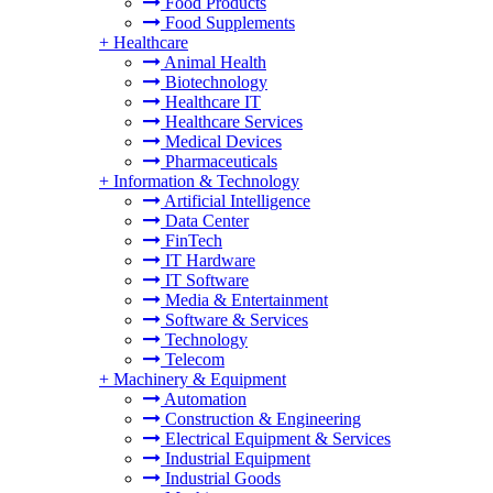
Food Products
Food Supplements
+
Healthcare
Animal Health
Biotechnology
Healthcare IT
Healthcare Services
Medical Devices
Pharmaceuticals
+
Information & Technology
Artificial Intelligence
Data Center
FinTech
IT Hardware
IT Software
Media & Entertainment
Software & Services
Technology
Telecom
+
Machinery & Equipment
Automation
Construction & Engineering
Electrical Equipment & Services
Industrial Equipment
Industrial Goods