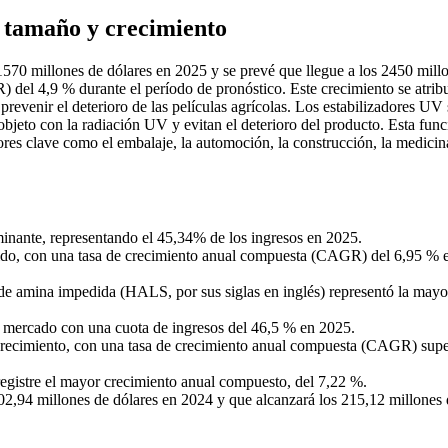
e tamaño y crecimiento
1570 millones de dólares en 2025 y se prevé que llegue a los 2450 mill
del 4,9 % durante el período de pronóstico. Este crecimiento se atribu
prevenir el deterioro de las películas agrícolas. Los estabilizadores UV
objeto con la radiación UV y evitan el deterioro del producto. Esta func
ores clave como el embalaje, la automoción, la construcción, la medicin
inante, representando el 45,34% de los ingresos en 2025.
ido, con una tasa de crecimiento anual compuesta (CAGR) del 6,95 % e
 de amina impedida (HALS, por sus siglas en inglés) representó la mayo
l mercado con una cuota de ingresos del 46,5 % en 2025.
recimiento, con una tasa de crecimiento anual compuesta (CAGR) super
registre el mayor crecimiento anual compuesto, del 7,22 %.
2,94 millones de dólares en 2024 y que alcanzará los 215,12 millones 