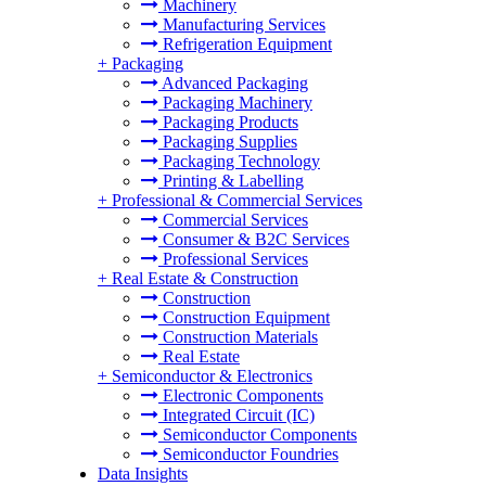
Machinery
Manufacturing Services
Refrigeration Equipment
+
Packaging
Advanced Packaging
Packaging Machinery
Packaging Products
Packaging Supplies
Packaging Technology
Printing & Labelling
+
Professional & Commercial Services
Commercial Services
Consumer & B2C Services
Professional Services
+
Real Estate & Construction
Construction
Construction Equipment
Construction Materials
Real Estate
+
Semiconductor & Electronics
Electronic Components
Integrated Circuit (IC)
Semiconductor Components
Semiconductor Foundries
Data Insights