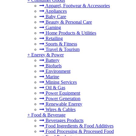
+
Consumer Goods
Apparel, Footwear & Accessories
Appliances
Baby Care
Beauty & Personal Care
Gaming
Home Products & Utilities
Retailing
Sports & Fitness
Travel & Tourism
+
Energy & Power
Battery
Biofuels
Environment
Marine
Mining Services
Oil & Gas
Power Equipment
Power Generation
Renewable Energy
Wires & Cables
+
Food & Beverage
Beverages Products
Food Ingredients & Food Additives
Food Processing & Processed Food