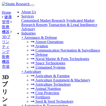
About Us
Home
Services
健康
Customized Market Research
Syndicated Market
管理
Research Reports
Transaction & Legal Intelligence
医療
Advisory
機器
Industries
3Dプ
+
Aerospace & Defense
リン
Airport Operations
Aviation
ティ
Communication Navigation & Surveillance
ング
Defense
医療
Naval Marine & Ports Technologies
機器
Space Technologies
市場
Unmanned Systems
+
Agriculture
Agriculture & Farming
3D
Agriculture Equipment & Machinery
プ
Agriculture Technology
Animal Nutrition
リ
Crop Protection
Fertilizers
ン
Seed & Seed Technology
+
Automotive & Transportation