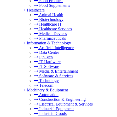
Food Products
Food Supplements
+
Healthcare
Animal Health
Biotechnology
Healthcare IT
Healthcare Services
Medical Devices
Pharmaceuticals
+
Information & Technology
Artificial Intelligence
Data Center
FinTech
IT Hardware
IT Software
Media & Entertainment
Software & Services
Technology
Telecom
+
Machinery & Equipment
Automation
Construction & Engineering
Electrical Equipment & Services
Industrial Equipment
Industrial Goods