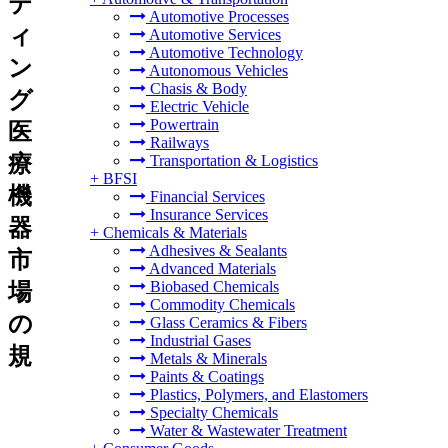
テ
Automotive Processes
ィ
Automotive Services
Automotive Technology
ン
Autonomous Vehicles
Chasis & Body
グ
Electric Vehicle
Powertrain
医
Railways
療
Transportation & Logistics
+
BFSI
機
Financial Services
Insurance Services
器
+
Chemicals & Materials
Adhesives & Sealants
市
Advanced Materials
Biobased Chemicals
場
Commodity Chemicals
の
Glass Ceramics & Fibers
Industrial Gases
規
Metals & Minerals
Paints & Coatings
Plastics, Polymers, and Elastomers
Specialty Chemicals
Water & Wastewater Treatment