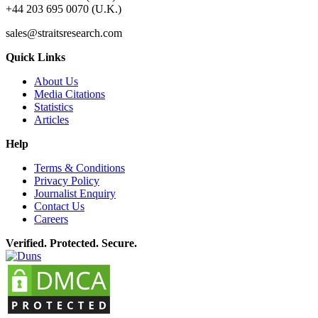
+44 203 695 0070 (U.K.)
sales@straitsresearch.com
Quick Links
About Us
Media Citations
Statistics
Articles
Help
Terms & Conditions
Privacy Policy
Journalist Enquiry
Contact Us
Careers
Verified. Protected. Secure.