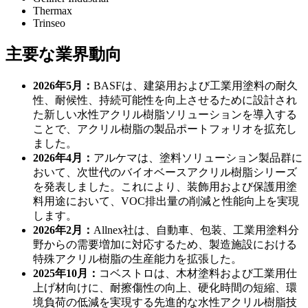
Thermax
Trinseo
主要な業界動向
2026年5月：
BASFは、建築用および工業用塗料の耐久
性、耐候性、持続可能性を向上させるために設計され
た新しい水性アクリル樹脂ソリューションを導入する
ことで、アクリル樹脂の製品ポートフォリオを拡充し
ました。
2026年4月：
アルケマは、塗料ソリューション製品群に
おいて、次世代のバイオベースアクリル樹脂シリーズ
を発表しました。これにより、装飾用および保護用塗
料用途において、VOC排出量の削減と性能向上を実現
します。
2026年2月：
Allnex社は、自動車、包装、工業用塗料分
野からの需要増加に対応するため、製造施設における
特殊アクリル樹脂の生産能力を拡張した。
2025年10月：
コベストロは、木材塗料および工業用仕
上げ材向けに、耐擦傷性の向上、硬化時間の短縮、環
境負荷の低減を実現する先進的な水性アクリル樹脂技