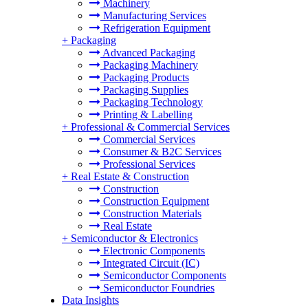
Machinery
Manufacturing Services
Refrigeration Equipment
+
Packaging
Advanced Packaging
Packaging Machinery
Packaging Products
Packaging Supplies
Packaging Technology
Printing & Labelling
+
Professional & Commercial Services
Commercial Services
Consumer & B2C Services
Professional Services
+
Real Estate & Construction
Construction
Construction Equipment
Construction Materials
Real Estate
+
Semiconductor & Electronics
Electronic Components
Integrated Circuit (IC)
Semiconductor Components
Semiconductor Foundries
Data Insights