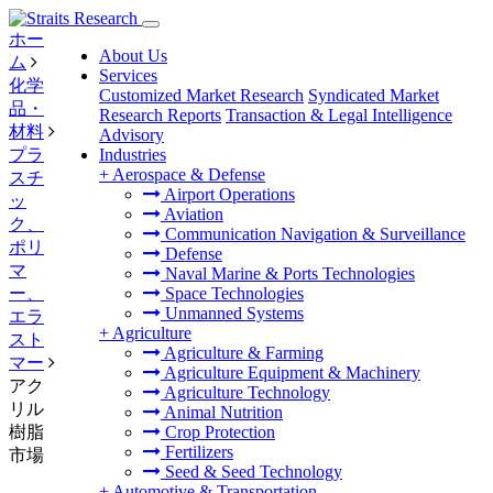
ホー
About Us
ム
Services
化学
Customized Market Research
Syndicated Market
品・
Research Reports
Transaction & Legal Intelligence
材料
Advisory
プラ
Industries
+
Aerospace & Defense
スチ
Airport Operations
ッ
Aviation
ク、
Communication Navigation & Surveillance
ポリ
Defense
マ
Naval Marine & Ports Technologies
ー、
Space Technologies
Unmanned Systems
エラ
+
Agriculture
スト
Agriculture & Farming
マー
Agriculture Equipment & Machinery
アク
Agriculture Technology
リル
Animal Nutrition
樹脂
Crop Protection
Fertilizers
市場
Seed & Seed Technology
+
Automotive & Transportation