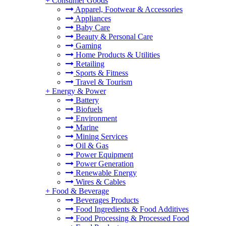
+
Consumer Goods
Apparel, Footwear & Accessories
Appliances
Baby Care
Beauty & Personal Care
Gaming
Home Products & Utilities
Retailing
Sports & Fitness
Travel & Tourism
+
Energy & Power
Battery
Biofuels
Environment
Marine
Mining Services
Oil & Gas
Power Equipment
Power Generation
Renewable Energy
Wires & Cables
+
Food & Beverage
Beverages Products
Food Ingredients & Food Additives
Food Processing & Processed Food