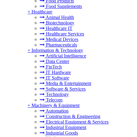
Food Products
Food Supplements
+
Healthcare
Animal Health
Biotechnology
Healthcare IT
Healthcare Services
Medical Devices
Pharmaceuticals
+
Information & Technology
Artificial Intelligence
Data Center
FinTech
IT Hardware
IT Software
Media & Entertainment
Software & Services
Technology
Telecom
+
Machinery & Equipment
Automation
Construction & Engineering
Electrical Equipment & Services
Industrial Equipment
Industrial Goods