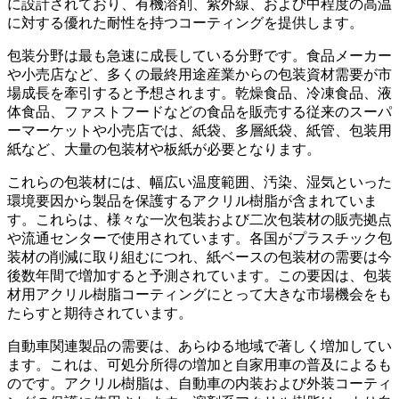
に設計されており、有機溶剤、紫外線、および中程度の高温
に対する優れた耐性を持つコーティングを提供します。
包装分野は最も急速に成長している分野です。食品メーカー
や小売店など、多くの最終用途産業からの包装資材需要が市
場成長を牽引すると予想されます。乾燥食品、冷凍食品、液
体食品、ファストフードなどの食品を販売する従来のスーパ
ーマーケットや小売店では、紙袋、多層紙袋、紙管、包装用
紙など、大量の包装材や板紙が必要となります。
これらの包装材には、幅広い温度範囲、汚染、湿気といった
環境要因から製品を保護するアクリル樹脂が含まれていま
す。これらは、様々な一次包装および二次包装材の販売拠点
や流通センターで使用されています。各国がプラスチック包
装材の削減に取り組むにつれ、紙ベースの包装材の需要は今
後数年間で増加すると予測されています。この要因は、包装
材用アクリル樹脂コーティングにとって大きな市場機会をも
たらすと期待されています。
自動車関連製品の需要は、あらゆる地域で著しく増加してい
ます。これは、可処分所得の増加と自家用車の普及によるも
のです。アクリル樹脂は、自動車の内装および外装コーティ