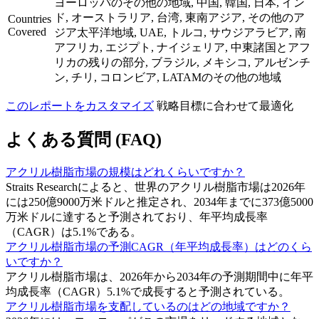
ヨーロッパのその他の地域, 中国, 韓国, 日本, イン
ド, オーストラリア, 台湾, 東南アジア, その他のア
Countries
Covered
ジア太平洋地域, UAE, トルコ, サウジアラビア, 南
アフリカ, エジプト, ナイジェリア, 中東諸国とアフ
リカの残りの部分, ブラジル, メキシコ, アルゼンチ
ン, チリ, コロンビア, LATAMのその他の地域
このレポートをカスタマイズ
戦略目標に合わせて最適化
よくある質問 (FAQ)
アクリル樹脂市場の規模はどれくらいですか？
Straits Researchによると、世界のアクリル樹脂市場は2026年
には250億9000万米ドルと推定され、2034年までに373億5000
万米ドルに達すると予測されており、年平均成長率
（CAGR）は5.1%である。
アクリル樹脂市場の予測CAGR（年平均成長率）はどのくら
いですか？
アクリル樹脂市場は、2026年から2034年の予測期間中に年平
均成長率（CAGR）5.1%で成長すると予測されている。
アクリル樹脂市場を支配しているのはどの地域ですか？