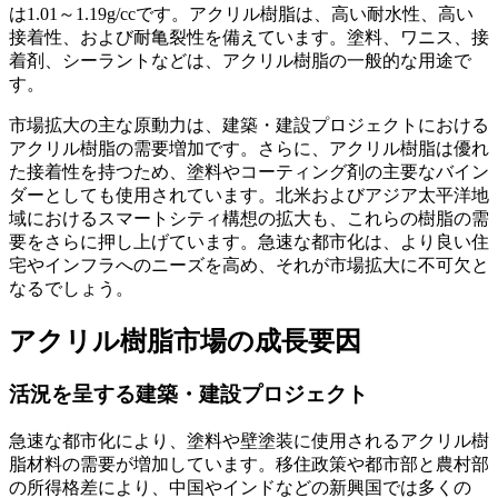
は1.01～1.19g/ccです。アクリル樹脂は、高い耐水性、高い
接着性、および耐亀裂性を備えています。塗料、ワニス、接
着剤、シーラントなどは、アクリル樹脂の一般的な用途で
す。
市場拡大の主な原動力は、建築・建設プロジェクトにおける
アクリル樹脂の需要増加です。さらに、アクリル樹脂は優れ
た接着性を持つため、塗料やコーティング剤の主要なバイン
ダーとしても使用されています。北米およびアジア太平洋地
域におけるスマートシティ構想の拡大も、これらの樹脂の需
要をさらに押し上げています。急速な都市化は、より良い住
宅やインフラへのニーズを高め、それが市場拡大に不可欠と
なるでしょう。
アクリル樹脂市場の成長要因
活況を呈する建築・建設プロジェクト
急速な都市化により、塗料や壁塗装に使用されるアクリル樹
脂材料の需要が増加しています。移住政策や都市部と農村部
の所得格差により、中国やインドなどの新興国では多くの