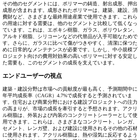
その他のセグメントには、ポリマーの鋳造、射出成形、押出
成形が含まれます。成形されたポリマーは、建築、建設、消
費財など、さまざまな最終用途産業で使用できます。これら
の用途に対する需要は、他のセグメントと比較して低くなっ
ています。これは、エポキシ樹脂、ガラス、ポリウレタン、
アルキド樹脂、シリコーンなどの代替品が入手可能なためで
す。さらに、ガラスに比べて傷がつきやすく、清潔に保つた
めに日常的なメンテナンスが必要です。しかし、中小規模プ
ロジェクト向けの費用対効果の高いポリマーに対する安定し
た需要も、このセグメントの成長を支えています。
エンドユーザーの視点
建築・建設分野は市場への貢献度が最も高く、予測期間中に
年平均成長率（CAGR）4.7%で成長すると予測されていま
す。住宅および商業分野における建設プロジェクトへの注力
の高まりが、市場の成長を牽引すると予想されます。アクリ
ル樹脂は、外装および内装のコンクリートシーラーとして使
用できます。これらは、さまざまなコンクリート、レンガ、
セメント、レンガ壁、および建設に使用されるその他の石材
に使用されます。アクリル樹脂は、熱や湿気に反応するよう