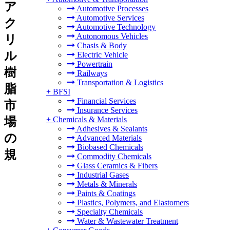
ア
Automotive Processes
Automotive Services
ク
Automotive Technology
Autonomous Vehicles
リ
Chasis & Body
ル
Electric Vehicle
Powertrain
樹
Railways
Transportation & Logistics
脂
+
BFSI
Financial Services
市
Insurance Services
場
+
Chemicals & Materials
Adhesives & Sealants
の
Advanced Materials
Biobased Chemicals
規
Commodity Chemicals
Glass Ceramics & Fibers
Industrial Gases
Metals & Minerals
Paints & Coatings
Plastics, Polymers, and Elastomers
Specialty Chemicals
Water & Wastewater Treatment