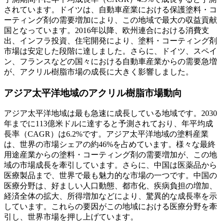
されています。ドイツは、自動車産業における保護塗料・コ
ーティング剤の需要増加により、この地域で最大の収益貢献
国となっています。2016年以降、欧州連合における消費支
出、インフラ投資、住宅開発により、塗料・コーティング剤
市場は安定した段階に達しました。さらに、ドイツ、スペイ
ン、フランスなどの国々における自動車産業からの需要急増
が、アクリル樹脂市場の成長に大きく影響しました。
アジア太平洋地域のアクリル樹脂市場動向
アジア太平洋地域は最も急速に成長している地域です。2030
年までに113億米ドルに達すると予測されており、年平均成
長率（CAGR）は6.2%です。アジア太平洋地域の塗料産業
は、世界の市場シェアの約46%を占めています。様々な最終
用途産業からの塗料・コーティング剤の需要増加が、この地
域の市場成長を牽引しています。さらに、中国は医薬品から
医療製品まで、世界で最も魅力的な市場の一つです。中国の
医療分野は、好ましい人口動態、都市化、疾病負担の増加、
経済全体の拡大、所得増加などにより、驚異的な成長率を示
しています。これらの要因がこの地域における医療分野を牽
引し、世界市場を押し上げています。