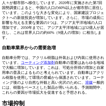
人々が都市部へ移住しています。2020年に実施された第7回
国勢調査によると、中国の人口の60%以上が都市部に居住し
ています。このような大きな変化により、国家建設プロジェ
クトへの新規投資が増加しています。さらに、市場の成長に
影響を与える主要な要因の1つは、アジア太平洋地域の人口
増加です。2050年までに、アジア太平洋地域には52億人が居
住し、これは世界人口の約60%（9億人の増加）に相当しま
す。
自動車業界からの需要急増
自動車分野では、アクリル樹脂は外装および内装に使用され
ています。
コーティング添加剤
自動車の需要はあらゆる地域
で大幅に増加しています。これは、可処分所得の増加と自家
用車の普及によるものと考えられています。自動車はアクリ
ル樹脂を使用して環境の脅威から保護されています。コーテ
ィング後のより自然な外観と高い光沢のために、
溶媒
一般的
には、樹脂をベースとした製品が用いられる。予測期間中、
これらの要因が市場拡大を促進すると予想される。
市場抑制