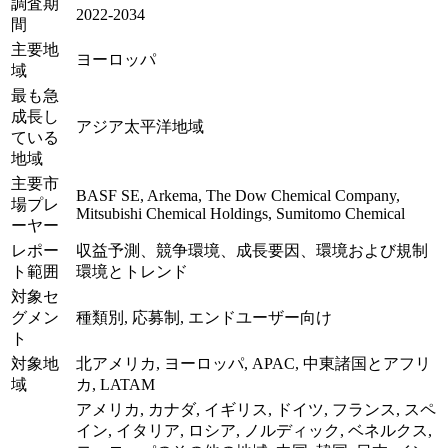
調査期
2022-2034
間
主要地
ヨーロッパ
域
最も急
成長し
アジア太平洋地域
ている
地域
主要市
BASF SE, Arkema, The Dow Chemical Company,
場プレ
Mitsubishi Chemical Holdings, Sumitomo Chemical
ーヤー
レポー
収益予測、競争環境、成長要因、環境および規制
ト範囲
環境とトレンド
対象セ
グメン
種類別, 応募制, エンドユーザー向け
ト
対象地
北アメリカ, ヨーロッパ, APAC, 中東諸国とアフリ
域
カ, LATAM
アメリカ, カナダ, イギリス, ドイツ, フランス, スペ
イン, イタリア, ロシア, ノルディック, ベネルクス,