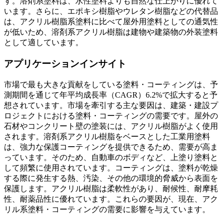
す。溶剤系塗料は、水性塗料よりも自然な仕上がりに優れて
います。さらに、エポキシ樹脂やウレタン樹脂などの代替品
は、アクリル樹脂系塗料に比べて屋外用塗料としての通気性
が低いため、溶剤系アクリル樹脂は建物や建築物の外装塗料
として適しています。
アプリケーションインサイト
市場で最も大きな貢献をしている塗料・コーティングは、予
測期間を通じて年平均成長率（CAGR）6.2%で拡大すると予
想されています。市場を牽引する主な要因は、建築・建設プ
ロジェクトにおける塗料・コーティングの需要です。屋外の
石材やコンクリート壁の塗装には、アクリル樹脂がよく使用
されます。溶剤系アクリル樹脂をベースとした工業用塗料
は、強力な保護コーティングを提供できるため、需要が高ま
っています。そのため、自動車のボディなど、上塗り塗料と
して頻繁に使用されています。コーティングは、塗料が乾燥
する際に発生する熱、汚染、その他の環境的脅威から表面を
保護します。アクリル樹脂は柔軟性があり、耐候性、耐摩耗
性、耐薬品性に​​優れています。これらの要因が、現在、アク
リル系塗料・コーティングの需要に影響を与えています。