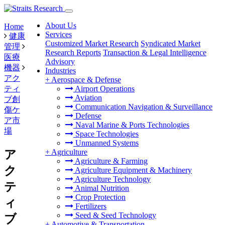
About Us
Home
Services
健康
Customized Market Research
Syndicated Market
管理
Research Reports
Transaction & Legal Intelligence
医療
Advisory
機器
Industries
アク
+
Aerospace & Defense
ティ
Airport Operations
Aviation
ブ創
Communication Navigation & Surveillance
傷ケ
Defense
ア市
Naval Marine & Ports Technologies
場
Space Technologies
Unmanned Systems
+
Agriculture
ア
Agriculture & Farming
ク
Agriculture Equipment & Machinery
Agriculture Technology
テ
Animal Nutrition
Crop Protection
ィ
Fertilizers
Seed & Seed Technology
ブ
+
Automotive & Transportation