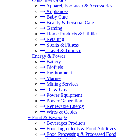
+
Consumer Goods
Apparel, Footwear & Accessories
Appliances
Baby Care
Beauty & Personal Care
Gaming
Home Products & Utilities
Retailing
Sports & Fitness
Travel & Tourism
+
Energy & Power
Battery
Biofuels
Environment
Marine
Mining Services
Oil & Gas
Power Equipment
Power Generation
Renewable Energy
Wires & Cables
+
Food & Beverage
Beverages Products
Food Ingredients & Food Additives
Food Processing & Processed Food