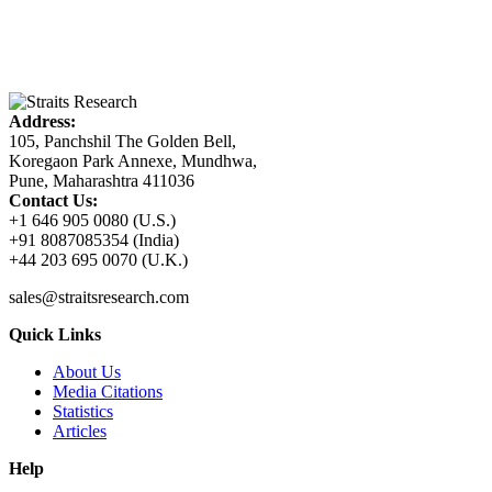
Address:
105, Panchshil The Golden Bell,
Koregaon Park Annexe, Mundhwa,
Pune, Maharashtra 411036
Contact Us:
+1 646 905 0080 (U.S.)
+91 8087085354 (India)
+44 203 695 0070 (U.K.)
sales@straitsresearch.com
Quick Links
About Us
Media Citations
Statistics
Articles
Help