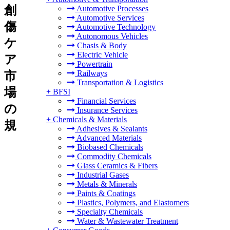
創
Automotive Processes
Automotive Services
傷
Automotive Technology
Autonomous Vehicles
ケ
Chasis & Body
Electric Vehicle
ア
Powertrain
Railways
市
Transportation & Logistics
場
+
BFSI
Financial Services
の
Insurance Services
+
Chemicals & Materials
規
Adhesives & Sealants
Advanced Materials
Biobased Chemicals
Commodity Chemicals
Glass Ceramics & Fibers
Industrial Gases
Metals & Minerals
Paints & Coatings
Plastics, Polymers, and Elastomers
Specialty Chemicals
Water & Wastewater Treatment