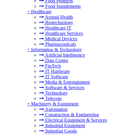
Food Products
Food Supplements
+
Healthcare
Animal Health
Biotechnology
Healthcare IT
Healthcare Services
Medical Devices
Pharmaceuticals
+
Information & Technology
Artificial Intelligence
Data Center
FinTech
IT Hardware
IT Software
Media & Entertainment
Software & Services
Technology
Telecom
+
Machinery & Equipment
Automation
Construction & Engineering
Electrical Equipment & Services
Industrial Equipment
Industrial Goods