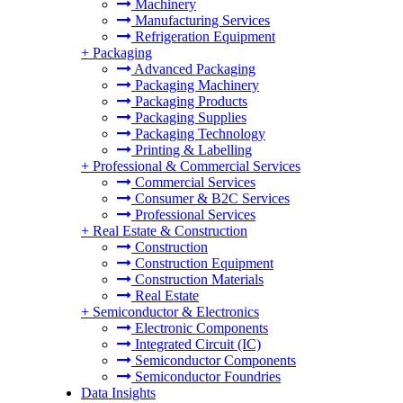
Machinery
Manufacturing Services
Refrigeration Equipment
+
Packaging
Advanced Packaging
Packaging Machinery
Packaging Products
Packaging Supplies
Packaging Technology
Printing & Labelling
+
Professional & Commercial Services
Commercial Services
Consumer & B2C Services
Professional Services
+
Real Estate & Construction
Construction
Construction Equipment
Construction Materials
Real Estate
+
Semiconductor & Electronics
Electronic Components
Integrated Circuit (IC)
Semiconductor Components
Semiconductor Foundries
Data Insights