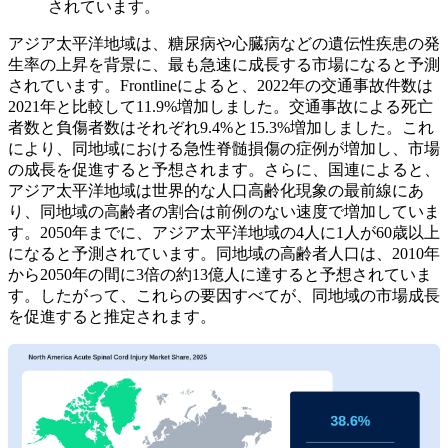
されています。
アジア太平洋地域は、糖尿病や心臓病などの遺伝性疾患の発
生率の上昇を背景に、最も急速に成長する市場になると予測
されています。Frontlineによると、2022年の交通事故件数は
2021年と比較して11.9%増加しました。交通事故による死亡
者数と負傷者数はそれぞれ9.4%と15.3%増加しました。これ
により、同地域における急性脊髄損傷の症例が増加し、市場
の成長を促進すると予想されます。さらに、国連によると、
アジア太平洋地域は世界的な人口高齢化現象の最前線にあ
り、同地域の高齢者の割合は前例のない速度で増加していま
す。2050年までに、アジア太平洋地域の4人に1人が60歳以上
になると予測されています。同地域の高齢者人口は、2010年
から2050年の間に3倍の約13億人に達すると予想されていま
す。したがって、これらの要因すべてが、同地域の市場成長
を促進すると推定されます。