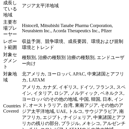
成長し
アジア太平洋地域
ている
地域
主要市
Histocell, Mitsubishi Tanabe Pharma Corporation,
場プレ
Neuralstem Inc., Acorda Therapeutics Inc., Pfizer
ーヤー
レポー
収益予測、競争環境、成長要因、環境および規制
ト範囲
環境とトレンド
対象セ
種類別, 治療の種類別 治療の種類別, エンドユーザ
グメン
ー向け
ト
対象地
北アメリカ, ヨーロッパ, APAC, 中東諸国とアフリ
域
カ, LATAM
アメリカ, カナダ, イギリス, ドイツ, フランス, スペ
イン, イタリア, ロシア, ノルディック, ベネルクス,
ヨーロッパのその他の地域, 中国, 韓国, 日本, イン
ド, オーストラリア, 台湾, 東南アジア, その他のア
Countries
Covered
ジア太平洋地域, UAE, トルコ, サウジアラビア, 南
アフリカ, エジプト, ナイジェリア, 中東諸国とアフ
リカの残りの部分, ブラジル, メキシコ, アルゼンチ