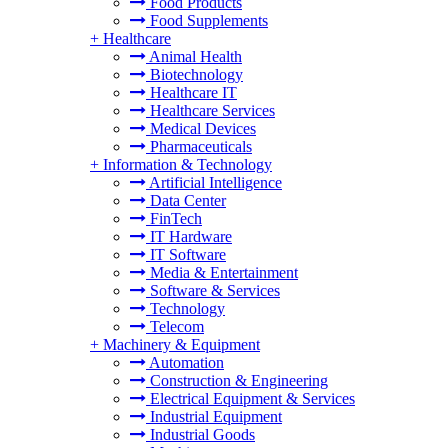
Food Products
Food Supplements
+
Healthcare
Animal Health
Biotechnology
Healthcare IT
Healthcare Services
Medical Devices
Pharmaceuticals
+
Information & Technology
Artificial Intelligence
Data Center
FinTech
IT Hardware
IT Software
Media & Entertainment
Software & Services
Technology
Telecom
+
Machinery & Equipment
Automation
Construction & Engineering
Electrical Equipment & Services
Industrial Equipment
Industrial Goods