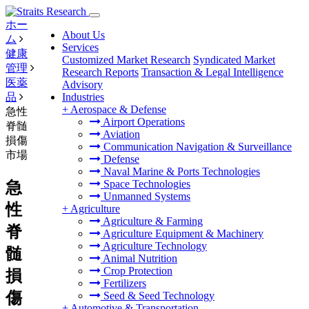
ホー
About Us
ム
Services
健康
Customized Market Research
Syndicated Market
管理
Research Reports
Transaction & Legal Intelligence
医薬
Advisory
品
Industries
+
Aerospace & Defense
急性
Airport Operations
脊髄
Aviation
損傷
Communication Navigation & Surveillance
市場
Defense
Naval Marine & Ports Technologies
Space Technologies
急
Unmanned Systems
性
+
Agriculture
Agriculture & Farming
脊
Agriculture Equipment & Machinery
Agriculture Technology
髄
Animal Nutrition
Crop Protection
損
Fertilizers
傷
Seed & Seed Technology
+
Automotive & Transportation