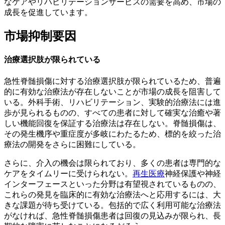
なケアやリハビリテーションサービスの需要を高め、市場の
成長を促進しています。
市場抑制要因
治療選択肢が限られている
急性脊髄損傷に対する治療選択肢が限られているため、普遍
的に有効な治療法が存在しないことが市場の成長を阻害して
いる。外科手術、リハビリテーション、実験的治療法には進
歩が見られるものの、すべての患者に対して確実な治癒や著
しい機能回復を保証する治療法は存在しない。脊髄損傷は、
その発生機序や重症度が多岐にわたるため、標的を絞った治
療法の開発をさらに困難にしている。
さらに、介入の機会は限られており、多くの患者は専門的な
ケアをタイムリーに受けられない。
再生医療
神経保護や神経
インターフェースといった分野は有望視されているものの、
これらの発見を臨床的に有効な治療法へと応用するには、大
きな課題が待ち受けている。包括的で広く利用可能な治療法
がなければ、急性脊髄損傷患者は回復の見込みが限られ、長