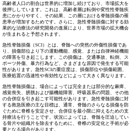
高齢者人口の割合は世界的に増加し続けており、市場拡大を
後押ししています。これは、高齢者層は転倒や変性性脊髄疾
患にかかりやすく、その結果、この層における脊髄損傷の罹
患率が増加するためです。さらに、急性脊髄損傷に対する効
果的な治療法の研究開発の進展により、世界市場の拡大機会
が生まれると予想されます。
急性脊髄損傷（SCI）とは、脊髄への突然の外傷性損傷であ
り、損傷部位より下の運動機能、感覚、または自律神経機能
の障害を引き起こします。この損傷は、交通事故、転倒、ス
ポーツ外傷、暴力行為など、さまざまな原因で発生する可能
性があります。急性SCIの重症度は、損傷部位や損傷範囲、
医療処置の迅速性や有効性などによって大きく異なります。
急性脊髄損傷は、場合によっては完全または部分的な麻痺、
感覚喪失、膀胱および腸機能障害、呼吸器系の問題、その他
の合併症を引き起こす可能性があります。急性脊髄損傷に対
する救急医療の主な目標は、通常、脊髄のさらなる損傷を防
ぐために脊椎を安定させ、合併症を最小限に抑えるための支
持療法を行うことです。状況によっては、脊髄を圧迫してい
る骨片や組織片を除去するために、脊椎の安定化と手術が必
要となる場合があります。