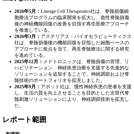
2026年5月：
Lineage Cell Therapeutics社は、脊髄損傷細
胞療法プログラムの臨床開発を拡大し、急性脊髄損傷
後の神経機能回復の改善を目指す再生医療アプローチ
を推進している。
2026年3月：
アステリアス・バイオセラピューティクス
社は、脊髄損傷後の機能回復を目指した細胞ベースの
アプローチに焦点を当て、再生脊髄療法に関する研究
を進めている。
2025年12月：
メドトロニックは、脊髄損傷の管理、リ
ハビリテーション、神経疾患治療を支援する先進的な
ソリューションを追加することで、神経調節および脊
髄技術のポートフォリオを拡充しました。
2025年9月：
アボット社は、慢性神経疾患の患者を支援
し、生活の質を向上させることを目的とした次世代脊
髄刺激ソリューションにより、神経調節技術を拡充し
た。
レポート範囲