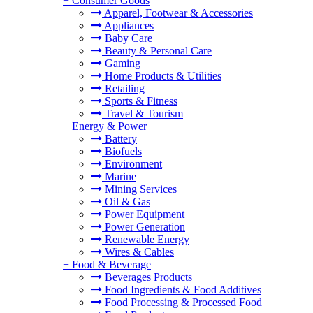
+
Consumer Goods
Apparel, Footwear & Accessories
Appliances
Baby Care
Beauty & Personal Care
Gaming
Home Products & Utilities
Retailing
Sports & Fitness
Travel & Tourism
+
Energy & Power
Battery
Biofuels
Environment
Marine
Mining Services
Oil & Gas
Power Equipment
Power Generation
Renewable Energy
Wires & Cables
+
Food & Beverage
Beverages Products
Food Ingredients & Food Additives
Food Processing & Processed Food