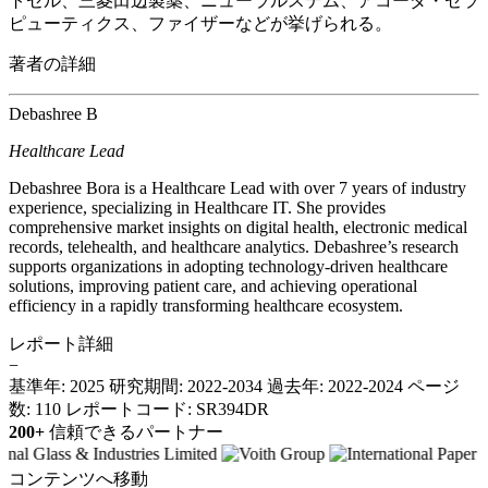
トセル、三菱田辺製薬、ニューラルステム、アコーダ・セラ
ピューティクス、ファイザーなどが挙げられる。
著者の詳細
Debashree B
Healthcare Lead
Debashree Bora is a Healthcare Lead with over 7 years of industry
experience, specializing in Healthcare IT. She provides
comprehensive market insights on digital health, electronic medical
records, telehealth, and healthcare analytics. Debashree’s research
supports organizations in adopting technology-driven healthcare
solutions, improving patient care, and achieving operational
efficiency in a rapidly transforming healthcare ecosystem.
レポート詳細
−
基準年: 2025
研究期間: 2022-2034
過去年: 2022-2024
ページ
数: 110
レポートコード: SR394DR
200+
信頼できるパートナー
コンテンツへ移動