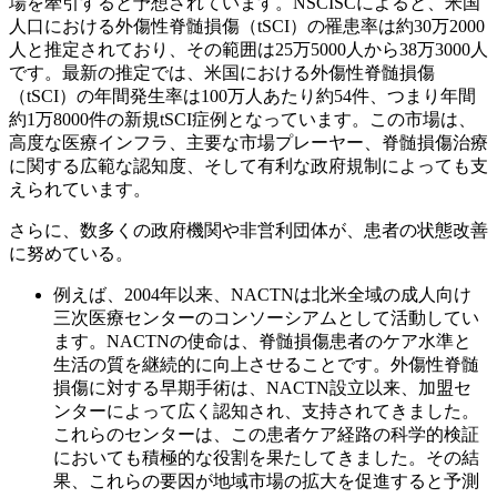
場を牽引すると予想されています。NSCISCによると、米国
人口における外傷性脊髄損傷（tSCI）の罹患率は約30万2000
人と推定されており、その範囲は25万5000人から38万3000人
です。最新の推定では、米国における外傷性脊髄損傷
（tSCI）の年間発生率は100万人あたり約54件、つまり年間
約1万8000件の新規tSCI症例となっています。この市場は、
高度な医療インフラ、主要な市場プレーヤー、脊髄損傷治療
に関する広範な認知度、そして有利な政府規制によっても支
えられています。
さらに、数多くの政府機関や非営利団体が、患者の状態改善
に努めている。
例えば、2004年以来、NACTNは北米全域の成人向け
三次医療センターのコンソーシアムとして活動してい
ます。NACTNの使命は、脊髄損傷患者のケア水準と
生活の質を継続的に向上させることです。外傷性脊髄
損傷に対する早期手術は、NACTN設立以来、加盟セ
ンターによって広く認知され、支持されてきました。
これらのセンターは、この患者ケア経路の科学的検証
においても積極的な役割を果たしてきました。その結
果、これらの要因が地域市場の拡大を促進すると予測