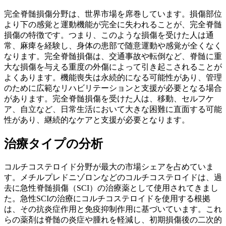
完全脊髄損傷分野は、世界市場を席巻しています。損傷部位
より下の感覚と運動機能が完全に失われることが、完全脊髄
損傷の特徴です。つまり、このような損傷を受けた人は通
常、麻痺を経験し、身体の患部で随意運動や感覚が全くなく
なります。完全脊髄損傷は、交通事故や転倒など、脊髄に重
大な損傷を与える重度の外傷によって引き起こされることが
よくあります。機能喪失は永続的になる可能性があり、管理
のために広範なリハビリテーションと支援が必要となる場合
があります。完全脊髄損傷を受けた人は、移動、セルフケ
ア、自立など、日常生活において大きな困難に直面する可能
性があり、継続的なケアと支援が必要となります。
治療タイプの分析
コルチコステロイド分野が最大の市場シェアを占めていま
す。メチルプレドニゾロンなどのコルチコステロイドは、過
去に急性脊髄損傷（SCI）の治療薬として使用されてきまし
た。急性SCIの治療にコルチコステロイドを使用する根拠
は、その抗炎症作用と免疫抑制作用に基づいています。これ
らの薬剤は脊髄の炎症や腫れを軽減し、初期損傷後の二次的