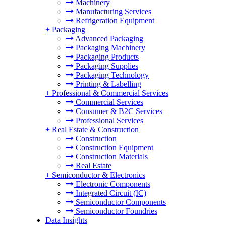
Machinery
Manufacturing Services
Refrigeration Equipment
+
Packaging
Advanced Packaging
Packaging Machinery
Packaging Products
Packaging Supplies
Packaging Technology
Printing & Labelling
+
Professional & Commercial Services
Commercial Services
Consumer & B2C Services
Professional Services
+
Real Estate & Construction
Construction
Construction Equipment
Construction Materials
Real Estate
+
Semiconductor & Electronics
Electronic Components
Integrated Circuit (IC)
Semiconductor Components
Semiconductor Foundries
Data Insights