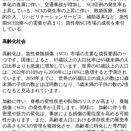
車化の進展に伴い、交通事故が増加し、SCI症例の発生率も
上昇している。SCIの発生率の上昇に伴い、救急医療、外科
的介入、リハビリテーションサービス、補助器具など、急性
期SCI治療への需要が高まり、急性期SCI市場の成長を牽引
している。
高齢化社会
高齢化は、急性脊髄損傷（SCI）市場の主要な成長要因の一
つです。国連によると、65歳以上の人口比率は65歳未満の人
口比率よりも急速に増加しています。世界の65歳以上の人口
は、2022年の10%から2050年には16%に急増すると予測され
ています。2050年までに、世界の65歳以上の成人の数は12歳
未満の子供の数とほぼ同数になり、5歳未満の子供の数の2倍
になると見込まれています。
加齢に伴い、脊椎の変性疾患や転倒のリスクが高まり、脊髄
損傷（SCI）の発生率が上昇します。同様に、加齢に伴う骨
密度や筋力の変化は、事故による損傷の重症度を高める可能
性があります。また、高齢者人口における併存疾患の罹患率
の高さもSCIの管理を複雑化させ、高齢者に特化した専門的