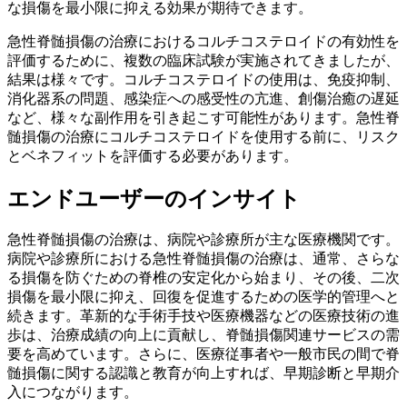
な損傷を最小限に抑える効果が期待できます。
急性脊髄損傷の治療におけるコルチコステロイドの有効性を
評価するために、複数の臨床試験が実施されてきましたが、
結果は様々です。コルチコステロイドの使用は、免疫抑制、
消化器系の問題、感染症への感受性の亢進、創傷治癒の遅延
など、様々な副作用を引き起こす可能性があります。急性脊
髄損傷の治療にコルチコステロイドを使用する前に、リスク
とベネフィットを評価する必要があります。
エンドユーザーのインサイト
急性脊髄損傷の治療は、病院や診療所が主な医療機関です。
病院や診療所における急性脊髄損傷の治療は、通常、さらな
る損傷を防ぐための脊椎の安定化から始まり、その後、二次
損傷を最小限に抑え、回復を促進するための医学的管理へと
続きます。革新的な手術手技や医療機器などの医療技術の進
歩は、治療成績の向上に貢献し、脊髄損傷関連サービスの需
要を高めています。さらに、医療従事者や一般市民の間で脊
髄損傷に関する認識と教育が向上すれば、早期診断と早期介
入につながります。