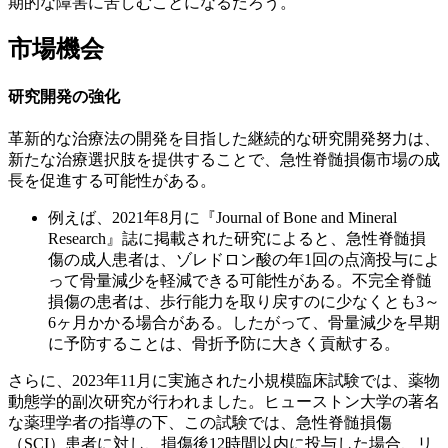
期的な障害に苦しむことになるだろう。
市場機会
研究開発の強化
革新的な治療法の開発を目指した継続的な研究開発努力は、
新たな治療選択肢を提供することで、急性脊髄損傷市場の成
長を促進する可能性がある。
例えば、2021年8月に『Journal of Bone and Mineral
Research』誌に掲載された研究によると、急性脊髄損
傷の成人患者は、ゾレドロン酸の年1回の点滴投与によ
って骨量減少を軽減できる可能性がある。不完全脊髄
損傷の患者は、歩行能力を取り戻すのに少なくとも3～
6ヶ月かかる場合がある。したがって、骨量減少を早期
に予防することは、骨折予防に大きく貢献する。
さらに、2023年11月に実施された小規模臨床試験では、薬物
動態学的副次研究が行われました。ヒューストン大学の著名
な薬理学者の指導の下、この試験では、急性脊髄損傷
（SCI）患者に対し、損傷後12時間以内に投与した場合、リ