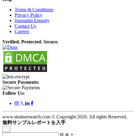
Terms & Conditions
Privacy Policy
Journalist Enquiry
Contact Us
Careers
Verified. Protected. Secure.
Secure Payments:
Follow Us:
𝕏
www.straitsresearch.com © Copyright
2026
. All rights Reserved.
無料サンプルレポートを入手
氏名
*