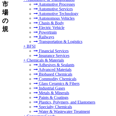
市
Automotive Processes
Automotive Services
場
Automotive Technology
Autonomous Vehicles
の
Chasis & Body
Electric Vehicle
規
Powertrain
Railways
Transportation & Logistics
+
BFSI
Financial Services
Insurance Services
+
Chemicals & Materials
Adhesives & Sealants
Advanced Materials
Biobased Chemicals
Commodity Chemicals
Glass Ceramics & Fibers
Industrial Gases
Metals & Minerals
Paints & Coatings
Plastics, Polymers, and Elastomers
Specialty Chemicals
Water & Wastewater Treatment