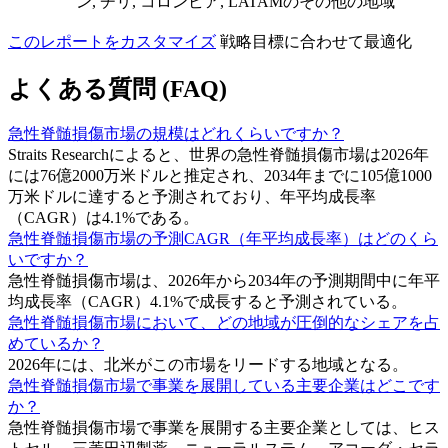
ン, チリ, コロンビア, LATAMのその他の地域
このレポートをカスタマイズ
戦略目標に合わせて最適化
よくある質問 (FAQ)
急性脊髄損傷市場の規模はどれくらいですか？
Straits Researchによると、世界の急性脊髄損傷市場は2026年
には76億2000万米ドルと推定され、2034年までに105億1000
万米ドルに達すると予測されており、年平均成長率
（CAGR）は4.1%である。
急性脊髄損傷市場の予測CAGR（年平均成長率）はどのくら
いですか？
急性脊髄損傷市場は、2026年から2034年の予測期間中に年平
均成長率（CAGR）4.1%で成長すると予測されている。
急性脊髄損傷市場において、どの地域が圧倒的なシェアを占
めているか？
2026年には、北米がこの市場をリードする地域となる。
急性脊髄損傷市場で事業を展開している主要企業はどこです
か？
急性脊髄損傷市場で事業を展開する主要企業としては、ヒス