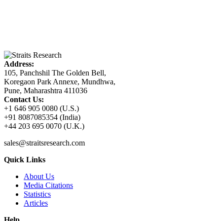
Address:
105, Panchshil The Golden Bell,
Koregaon Park Annexe, Mundhwa,
Pune, Maharashtra 411036
Contact Us:
+1 646 905 0080 (U.S.)
+91 8087085354 (India)
+44 203 695 0070 (U.K.)
sales@straitsresearch.com
Quick Links
About Us
Media Citations
Statistics
Articles
Help