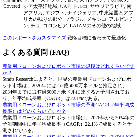
Countries
Covered
ジア太平洋地域, UAE, トルコ, サウジアラビア, 南
アフリカ, エジプト, ナイジェリア, 中東諸国とアフ
リカの残りの部分, ブラジル, メキシコ, アルゼンチ
ン, チリ, コロンビア, LATAMのその他の地域
このレポートをカスタマイズ
戦略目標に合わせて最適化
よくある質問 (FAQ)
農業用ドローンおよびロボット市場の規模はどれくらいです
か？
Straits Researchによると、世界の農業用ドローンおよびロボ
ット市場は、2026年には252億5000万米ドルと推定され、
2034年までに1247億6000万米ドルに達すると予測されてお
り、年平均成長率（CAGR）は22.1%である。
農業用ドローンおよびロボット市場の予測CAGR（年平均成
長率）はどのくらいですか？
農業用ドローンおよびロボット市場は、2026年から2034年の
予測期間中に年平均成長率（CAGR）22.1%で成長すると予
測されている。
農業用ドローンおよびロボット市場を支配しているのはどの