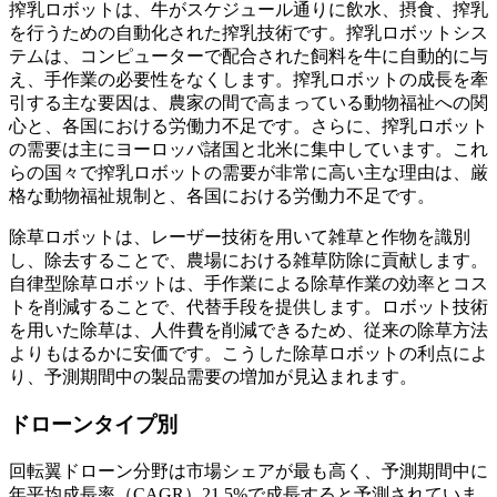
搾乳ロボットは、牛がスケジュール通りに飲水、摂食、搾乳
を行うための自動化された搾乳技術です。搾乳ロボットシス
テムは、コンピューターで配合された飼料を牛に自動的に与
え、手作業の必要性をなくします。搾乳ロボットの成長を牽
引する主な要因は、農家の間で高まっている動物福祉への関
心と、各国における労働力不足です。さらに、搾乳ロボット
の需要は主にヨーロッパ諸国と北米に集中しています。これ
らの国々で搾乳ロボットの需要が非常に高い主な理由は、厳
格な動物福祉規制と、各国における労働力不足です。
除草ロボットは、レーザー技術を用いて雑草と作物を識別
し、除去することで、農場における雑草防除に貢献します。
自律型除草ロボットは、手作業による除草作業の効率とコス
トを削減することで、代替手段を提供します。ロボット技術
を用いた除草は、人件費を削減できるため、従来の除草方法
よりもはるかに安価です。こうした除草ロボットの利点によ
り、予測期間中の製品需要の増加が見込まれます。
ドローンタイプ別
回転翼ドローン分野は市場シェアが最も高く、予測期間中に
年平均成長率（CAGR）21.5%で成長すると予測されていま