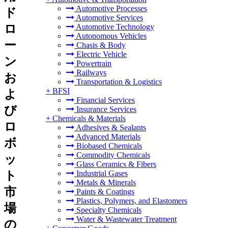
Automotive Processes
ド
Automotive Services
ロ
Automotive Technology
Autonomous Vehicles
ー
Chasis & Body
Electric Vehicle
ン
Powertrain
Railways
お
Transportation & Logistics
+
BFSI
よ
Financial Services
び
Insurance Services
+
Chemicals & Materials
ロ
Adhesives & Sealants
Advanced Materials
ボ
Biobased Chemicals
Commodity Chemicals
ッ
Glass Ceramics & Fibers
ト
Industrial Gases
Metals & Minerals
市
Paints & Coatings
Plastics, Polymers, and Elastomers
場
Specialty Chemicals
Water & Wastewater Treatment
の