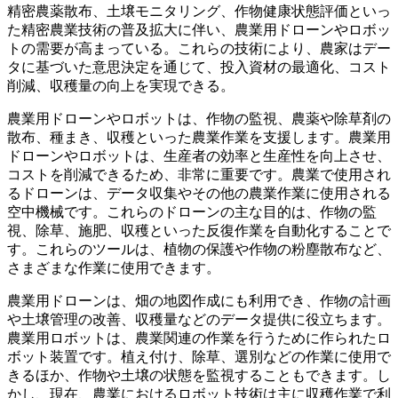
精密農薬散布、土壌モニタリング、作物健康状態評価といっ
た精密農業技術の普及拡大に伴い、農業用ドローンやロボッ
トの需要が高まっている。これらの技術により、農家はデー
タに基づいた意思決定を通じて、投入資材の最適化、コスト
削減、収穫量の向上を実現できる。
農業用ドローンやロボットは、作物の監視、農薬や除草剤の
散布、種まき、収穫といった農業作業を支援します。農業用
ドローンやロボットは、生産者の効率と生産性を向上させ、
コストを削減できるため、非常に重要です。農業で使用され
るドローンは、データ収集やその他の農業作業に使用される
空中機械です。これらのドローンの主な目的は、作物の監
視、除草、施肥、収穫といった反復作業を自動化することで
す。これらのツールは、植物の保護や作物の粉塵散布など、
さまざまな作業に使用できます。
農業用ドローンは、畑の地図作成にも利用でき、作物の計画
や土壌管理の改善、収穫量などのデータ提供に役立ちます。
農業用ロボットは、農業関連の作業を行うために作られたロ
ボット装置です。植え付け、除草、選別などの作業に使用で
きるほか、作物や土壌の状態を監視することもできます。し
かし、現在、農業におけるロボット技術は主に収穫作業で利