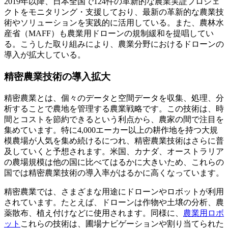
2019年以降、日本全国で124件の革新的な農業実証プロジェ
クトをモニタリング・支援しており、最新の革新的な農業技
術やソリューションを実践的に活用している。また、農林水
産省（MAFF）も農業用ドローンの規制緩和を提唱してい
る。こうした取り組みにより、農業分野におけるドローンの
導入が拡大している。
精密農業技術の導入拡大
精密農業とは、個々のデータと空間データを収集、処理、分
析することで農地を管理する農業戦略です。この技術は、時
間とコストを節約できるという利点から、農家の間で注目を
集めています。特に4,000エーカー以上の耕作地を持つ大規
模農場が人気を集め続けるにつれ、精密農業技術はさらに普
及していくと予想されます。米国、カナダ、オーストラリア
の農場規模は他の国に比べてはるかに大きいため、これらの
国では精密農業技術の導入率がはるかに高くなっています。
精密農業では、さまざまな用途にドローンやロボットが利用
されています。たとえば、ドローンは作物や土壌の分析、農
薬散布、植え付けなどに使用されます。同様に、
農業用ロボ
ット
これらの技術は、圃場ナビゲーションや割り当てられた