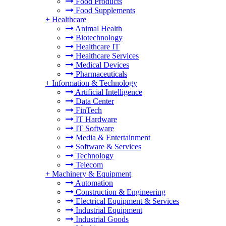
Food Products
Food Supplements
+
Healthcare
Animal Health
Biotechnology
Healthcare IT
Healthcare Services
Medical Devices
Pharmaceuticals
+
Information & Technology
Artificial Intelligence
Data Center
FinTech
IT Hardware
IT Software
Media & Entertainment
Software & Services
Technology
Telecom
+
Machinery & Equipment
Automation
Construction & Engineering
Electrical Equipment & Services
Industrial Equipment
Industrial Goods