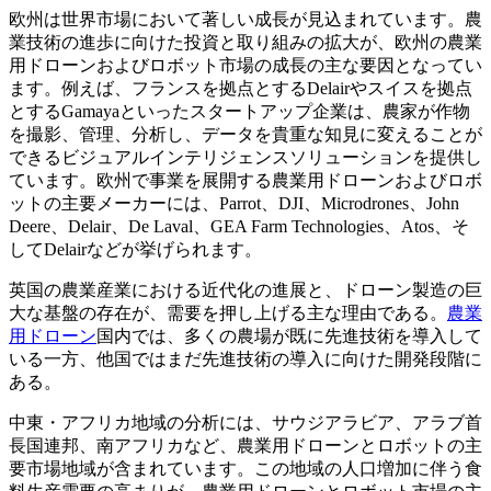
欧州は世界市場において著しい成長が見込まれています。農
業技術の進歩に向けた投資と取り組みの拡大が、欧州の農業
用ドローンおよびロボット市場の成長の主な要因となってい
ます。例えば、フランスを拠点とするDelairやスイスを拠点
とするGamayaといったスタートアップ企業は、農家が作物
を撮影、管理、分析し、データを貴重な知見に変えることが
できるビジュアルインテリジェンスソリューションを提供し
ています。欧州で事業を展開する農業用ドローンおよびロボ
ットの主要メーカーには、Parrot、DJI、Microdrones、John
Deere、Delair、De Laval、GEA Farm Technologies、Atos、そ
してDelairなどが挙げられます。
英国の農業産業における近代化の進展と、ドローン製造の巨
大な基盤の存在が、需要を押し上げる主な理由である。
農業
用ドローン
国内では、多くの農場が既に先進技術を導入して
いる一方、他国ではまだ先進技術の導入に向けた開発段階に
ある。
中東・アフリカ地域の分析には、サウジアラビア、アラブ首
長国連邦、南アフリカなど、農業用ドローンとロボットの主
要市場地域が含まれています。この地域の人口増加に伴う食