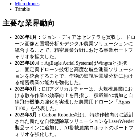
Microdrones
Trimble
主要な業界動向
2026年1月：
ジョン・ディアはセンテラを買収し、ドロ
ーン画像と圃場分析をデジタル農業ソリューションに
統合することで、精密農業分野における事業ポートフ
ォリオを拡大した。
2025年10月：
AgEagle Aerial SystemsはWingtraと提携
し、固定翼ドローン技術と高度な航空測量ソリューシ
ョンを統合することで、作物の監視や圃場分析におけ
る精密農業の能力を強化した。
2025年9月：
DJIアグリカルチャーは、大規模農業にお
ける散布作業の効率向上を目指し、積載量の増加と自
律飛行機能の強化を実現した農業用ドローン「Agras
T100」を発表した。
2025年5月：
Carbon Robotics社は、特殊作物向けに設計
された新たな自律型除草ソリューションをLaserWeeder
製品ラインに追加し、AI搭載農業ロボットのポートフ
ォリオを強化した。