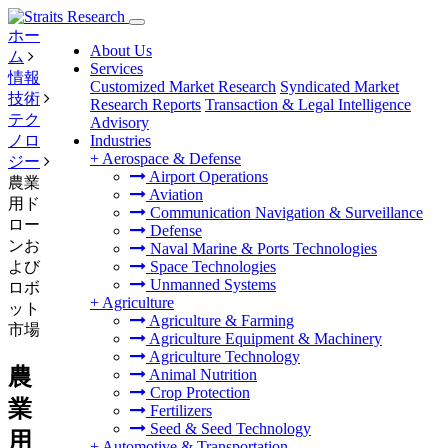
ホー
About Us
ム
Services
情報
Customized Market Research
Syndicated Market
技術
Research Reports
Transaction & Legal Intelligence
テク
Advisory
ノロ
Industries
+
Aerospace & Defense
ジー
Airport Operations
農業
Aviation
用ド
Communication Navigation & Surveillance
ロー
Defense
ンお
Naval Marine & Ports Technologies
よび
Space Technologies
Unmanned Systems
ロボ
+
Agriculture
ット
Agriculture & Farming
市場
Agriculture Equipment & Machinery
Agriculture Technology
農
Animal Nutrition
Crop Protection
業
Fertilizers
Seed & Seed Technology
用
+
Automotive & Transportation