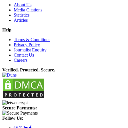
About Us
Media Citations
Statistics
Articles
Help
Terms & Conditions
Privacy Policy
Journalist Enquiry
Contact Us
Careers
Verified. Protected. Secure.
Secure Payments:
Follow Us:
𝕏