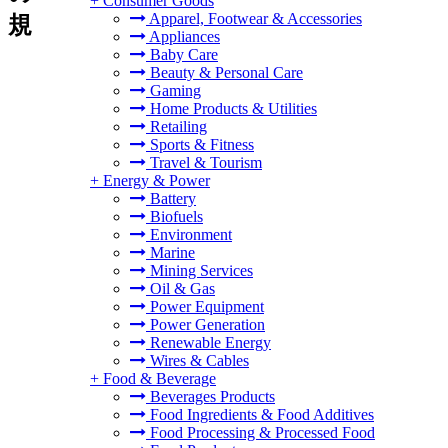
+
Consumer Goods
Apparel, Footwear & Accessories
規
Appliances
Baby Care
Beauty & Personal Care
Gaming
Home Products & Utilities
Retailing
Sports & Fitness
Travel & Tourism
+
Energy & Power
Battery
Biofuels
Environment
Marine
Mining Services
Oil & Gas
Power Equipment
Power Generation
Renewable Energy
Wires & Cables
+
Food & Beverage
Beverages Products
Food Ingredients & Food Additives
Food Processing & Processed Food