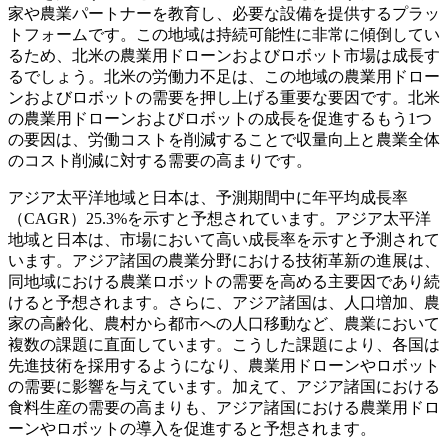
家や農業パートナーを教育し、必要な設備を提供するプラッ
トフォームです。この地域は持続可能性に非常に傾倒してい
るため、北米の農業用ドローンおよびロボット市場は成長す
るでしょう。北米の労働力不足は、この地域の農業用ドロー
ンおよびロボットの需要を押し上げる重要な要因です。北米
の農業用ドローンおよびロボットの成長を促進するもう1つ
の要因は、労働コストを削減することで収量向上と農業全体
のコスト削減に対する需要の高まりです。
アジア太平洋地域と日本は、予測期間中に年平均成長率
（CAGR）25.3%を示すと予想されています。アジア太平洋
地域と日本は、市場において高い成長率を示すと予測されて
います。アジア諸国の農業分野における技術革新の進展は、
同地域における農業ロボットの需要を高める主要因であり続
けると予想されます。さらに、アジア諸国は、人口増加、農
家の高齢化、農村から都市への人口移動など、農業において
複数の課題に直面しています。こうした課題により、各国は
先進技術を採用するようになり、農業用ドローンやロボット
の需要に影響を与えています。加えて、アジア諸国における
食料生産の需要の高まりも、アジア諸国における農業用ドロ
ーンやロボットの導入を促進すると予想されます。