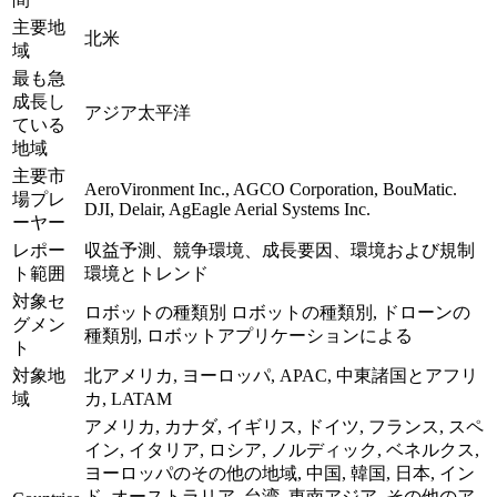
主要地
北米
域
最も急
成長し
アジア太平洋
ている
地域
主要市
AeroVironment Inc., AGCO Corporation, BouMatic.
場プレ
DJI, Delair, AgEagle Aerial Systems Inc.
ーヤー
レポー
収益予測、競争環境、成長要因、環境および規制
ト範囲
環境とトレンド
対象セ
ロボットの種類別 ロボットの種類別, ドローンの
グメン
種類別, ロボットアプリケーションによる
ト
対象地
北アメリカ, ヨーロッパ, APAC, 中東諸国とアフリ
域
カ, LATAM
アメリカ, カナダ, イギリス, ドイツ, フランス, スペ
イン, イタリア, ロシア, ノルディック, ベネルクス,
ヨーロッパのその他の地域, 中国, 韓国, 日本, イン
ド, オーストラリア, 台湾, 東南アジア, その他のア