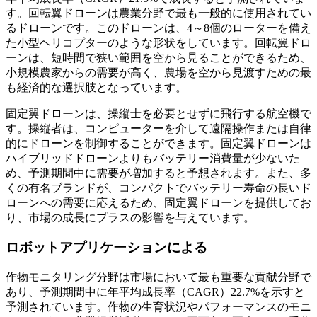
す。回転翼ドローンは農業分野で最も一般的に使用されてい
るドローンです。このドローンは、4～8個のローターを備え
た小型ヘリコプターのような形状をしています。回転翼ドロ
ーンは、短時間で狭い範囲を空から見ることができるため、
小規模農家からの需要が高く、農場を空から見渡すための最
も経済的な選択肢となっています。
固定翼ドローンは、操縦士を必要とせずに飛行する航空機で
す。操縦者は、コンピューターを介して遠隔操作または自律
的にドローンを制御することができます。固定翼ドローンは
ハイブリッドドローンよりもバッテリー消費量が少ないた
め、予測期間中に需要が増加すると予想されます。また、多
くの有名ブランドが、コンパクトでバッテリー寿命の長いド
ローンへの需要に応えるため、固定翼ドローンを提供してお
り、市場の成長にプラスの影響を与えています。
ロボットアプリケーションによる
作物モニタリング分野は市場において最も重要な貢献分野で
あり、予測期間中に年平均成長率（CAGR）22.7%を示すと
予測されています。作物の生育状況やパフォーマンスのモニ