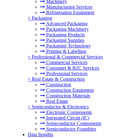
Machinery
Manufacturing Services
Refrigeration Equipment
+
Packaging
Advanced Packaging
Packaging Machinery
Packaging Products
Packaging Supplies
Packaging Technology
Printing & Labelling
+
Professional & Commercial Services
Commercial Services
Consumer & B2C Services
Professional Services
+
Real Estate & Construction
Construction
Construction Equipment
Construction Materials
Real Estate
+
Semiconductor & Electronics
Electronic Components
Integrated Circuit (IC)
Semiconductor Components
Semiconductor Foundries
Data Insights