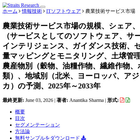
ホーム
情報技術
ITソフトウェア
農業技術サービス市場
農業技術サービス市場の規模、シェア
（サービスとしてのソフトウェア、サ
インテリジェンス、ガイダンス技術、
量マッピングとモニタリング、土壌管
農産物別（穀物、油糧作物、繊維作物、
類）、地域別（北米、ヨーロッパ、ア
カ）の予測、2025年～2033年
最終更新:
June 03, 2026
|
著者:
Anantika Sharma
|
形式:
概要
目次
セグメンテーション
方法論
無料サンプルをダウンロード