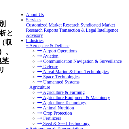
About Us
Services
別
Customized Market Research
Syndicated Market
Research Reports
Transaction & Legal Intelligence
析と
Advisory
Industries
（収
+
Aerospace & Defense
）、
Airport Operations
Aviation
塊茎
Communication Navigation & Surveillance
Defense
リ
Naval Marine & Ports Technologies
Space Technologies
Unmanned Systems
+
Agriculture
Agriculture & Farming
Agriculture Equipment & Machinery
Agriculture Technology
Animal Nutrition
Crop Protection
Fertilizers
Seed & Seed Technology
+
Automotive & Transportation