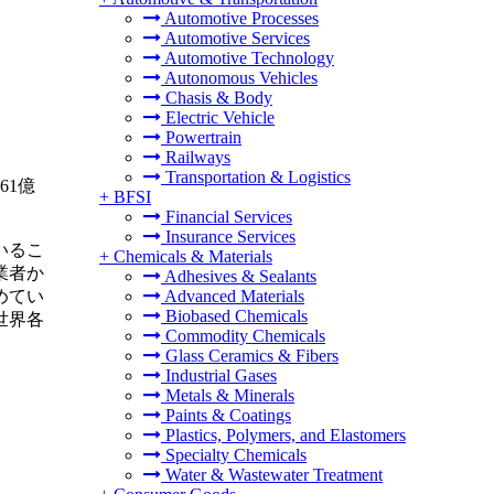
Automotive Processes
Automotive Services
Automotive Technology
Autonomous Vehicles
Chasis & Body
Electric Vehicle
Powertrain
Railways
Transportation & Logistics
61億
+
BFSI
Financial Services
Insurance Services
いるこ
+
Chemicals & Materials
業者か
Adhesives & Sealants
めてい
Advanced Materials
Biobased Chemicals
世界各
Commodity Chemicals
Glass Ceramics & Fibers
Industrial Gases
Metals & Minerals
Paints & Coatings
Plastics, Polymers, and Elastomers
Specialty Chemicals
Water & Wastewater Treatment