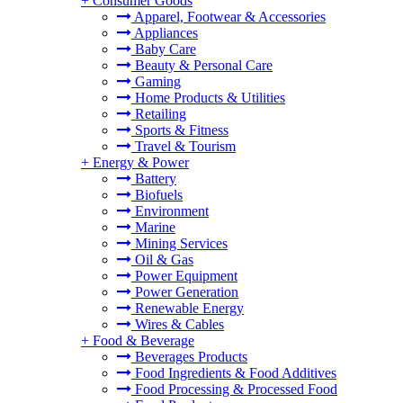
+
Consumer Goods
Apparel, Footwear & Accessories
Appliances
Baby Care
Beauty & Personal Care
Gaming
Home Products & Utilities
Retailing
Sports & Fitness
Travel & Tourism
+
Energy & Power
Battery
Biofuels
Environment
Marine
Mining Services
Oil & Gas
Power Equipment
Power Generation
Renewable Energy
Wires & Cables
+
Food & Beverage
Beverages Products
Food Ingredients & Food Additives
Food Processing & Processed Food