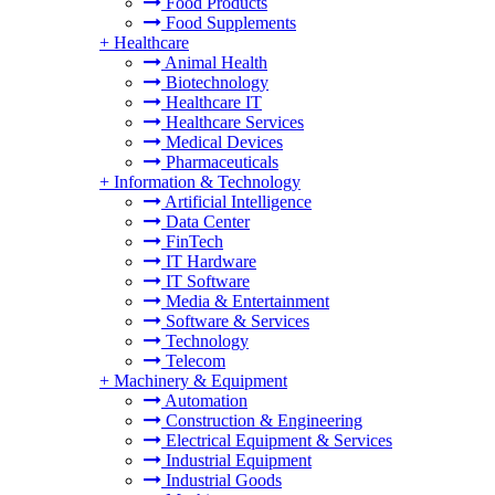
Food Products
Food Supplements
+
Healthcare
Animal Health
Biotechnology
Healthcare IT
Healthcare Services
Medical Devices
Pharmaceuticals
+
Information & Technology
Artificial Intelligence
Data Center
FinTech
IT Hardware
IT Software
Media & Entertainment
Software & Services
Technology
Telecom
+
Machinery & Equipment
Automation
Construction & Engineering
Electrical Equipment & Services
Industrial Equipment
Industrial Goods