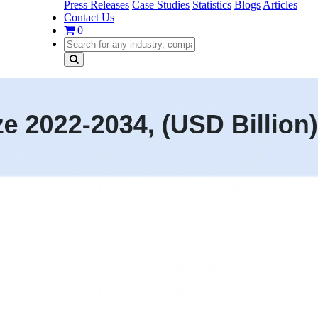
Press Releases
Case Studies
Statistics
Blogs
Articles
Contact Us
0