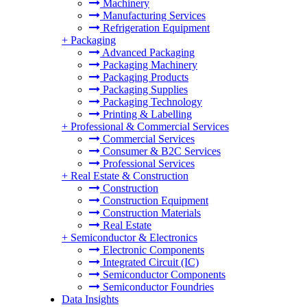
Machinery
Manufacturing Services
Refrigeration Equipment
+
Packaging
Advanced Packaging
Packaging Machinery
Packaging Products
Packaging Supplies
Packaging Technology
Printing & Labelling
+
Professional & Commercial Services
Commercial Services
Consumer & B2C Services
Professional Services
+
Real Estate & Construction
Construction
Construction Equipment
Construction Materials
Real Estate
+
Semiconductor & Electronics
Electronic Components
Integrated Circuit (IC)
Semiconductor Components
Semiconductor Foundries
Data Insights