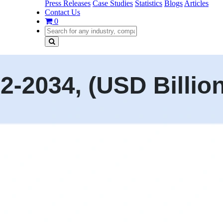
Press Releases
Case Studies
Statistics
Blogs
Articles
Contact Us
0