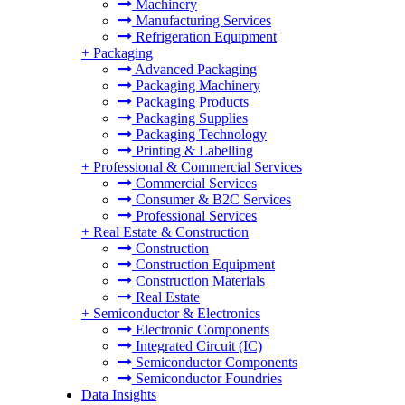
Machinery
Manufacturing Services
Refrigeration Equipment
+
Packaging
Advanced Packaging
Packaging Machinery
Packaging Products
Packaging Supplies
Packaging Technology
Printing & Labelling
+
Professional & Commercial Services
Commercial Services
Consumer & B2C Services
Professional Services
+
Real Estate & Construction
Construction
Construction Equipment
Construction Materials
Real Estate
+
Semiconductor & Electronics
Electronic Components
Integrated Circuit (IC)
Semiconductor Components
Semiconductor Foundries
Data Insights