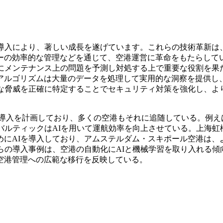
の導入により、著しい成長を遂げています。これらの技術革新は
ーの効率的な管理などを通じて、空港運営に革命をもたらして
前にメンテナンス上の問題を予測し対処する上で重要な役割を果
アルゴリズムは大量のデータを処理して実用的な洞察を提供し
的な脅威を正確に特定することでセキュリティ対策を強化し、よ
術の導入を計画しており、多くの空港もそれに追随している。例え
バルティックはAIを用いて運航効率を向上させている。上海虹
めにAIを導入しており、アムステルダム・スキポール空港は、
らの導入事例は、空港の自動化にAIと機械学習を取り入れる傾
空港管理への広範な移行を反映している。