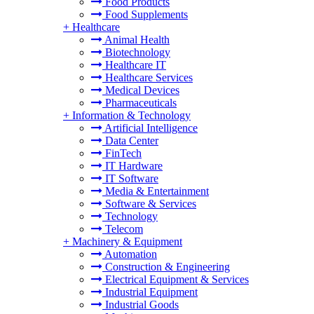
Food Products
Food Supplements
+
Healthcare
Animal Health
Biotechnology
Healthcare IT
Healthcare Services
Medical Devices
Pharmaceuticals
+
Information & Technology
Artificial Intelligence
Data Center
FinTech
IT Hardware
IT Software
Media & Entertainment
Software & Services
Technology
Telecom
+
Machinery & Equipment
Automation
Construction & Engineering
Electrical Equipment & Services
Industrial Equipment
Industrial Goods