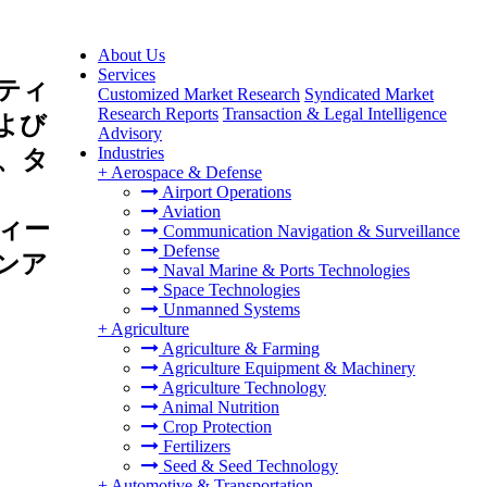
About Us
Services
ティ
Customized Market Research
Syndicated Market
Research Reports
Transaction & Legal Intelligence
よび
Advisory
Industries
、タ
+
Aerospace & Defense
Airport Operations
Aviation
ィー
Communication Navigation & Surveillance
Defense
ンア
Naval Marine & Ports Technologies
Space Technologies
Unmanned Systems
+
Agriculture
Agriculture & Farming
Agriculture Equipment & Machinery
Agriculture Technology
Animal Nutrition
Crop Protection
Fertilizers
Seed & Seed Technology
+
Automotive & Transportation