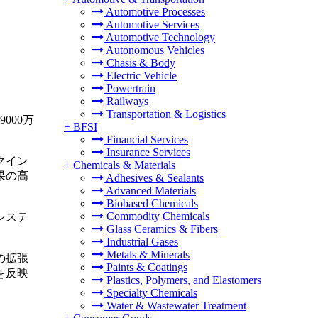
Automotive Processes
Automotive Services
Automotive Technology
Autonomous Vehicles
Chasis & Body
Electric Vehicle
Powertrain
Railways
Transportation & Logistics
000万
+
BFSI
Financial Services
Insurance Services
クイン
+
Chemicals & Materials
果の高
Adhesives & Sealants
Advanced Materials
Biobased Chemicals
Commodity Chemicals
システ
Glass Ceramics & Fibers
Industrial Gases
Metals & Minerals
の拡張
Paints & Coatings
を反映
Plastics, Polymers, and Elastomers
Specialty Chemicals
Water & Wastewater Treatment