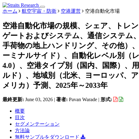
ホーム
航空宇宙・防衛
空港運営
空港自動化市場
空港自動化市場の規模、シェア、トレ
ゲートおよびシステム、通信システム
手荷物の地上ハンドリング、その他）
ーミナルサイド）、自動化レベル別（レベル
4.0）、空港タイプ別（国内、国際）
ルド）、地域別（北米、ヨーロッパ、
メリカ）予測、2025年～2033年
最終更新:
June 03, 2026
|
著者:
Pavan Warade
|
形式:
概要
目次
セグメンテーション
方法論
無料サンプルをダウンロード