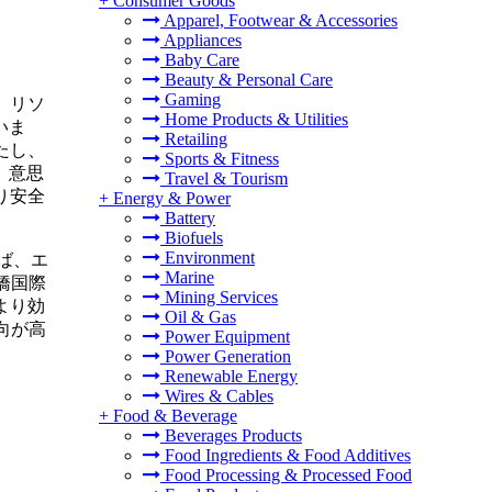
+
Consumer Goods
Apparel, Footwear & Accessories
Appliances
Baby Care
Beauty & Personal Care
Gaming
、リソ
Home Products & Utilities
いま
Retailing
たし、
Sports & Fitness
、意思
Travel & Tourism
り安全
+
Energy & Power
Battery
Biofuels
Environment
ば、エ
Marine
橋国際
Mining Services
より効
Oil & Gas
向が高
Power Equipment
Power Generation
Renewable Energy
Wires & Cables
+
Food & Beverage
Beverages Products
Food Ingredients & Food Additives
Food Processing & Processed Food