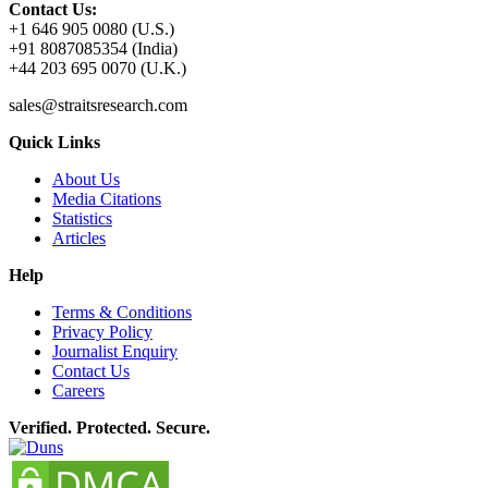
Contact Us:
+1 646 905 0080 (U.S.)
+91 8087085354 (India)
+44 203 695 0070 (U.K.)
sales@straitsresearch.com
Quick Links
About Us
Media Citations
Statistics
Articles
Help
Terms & Conditions
Privacy Policy
Journalist Enquiry
Contact Us
Careers
Verified. Protected. Secure.