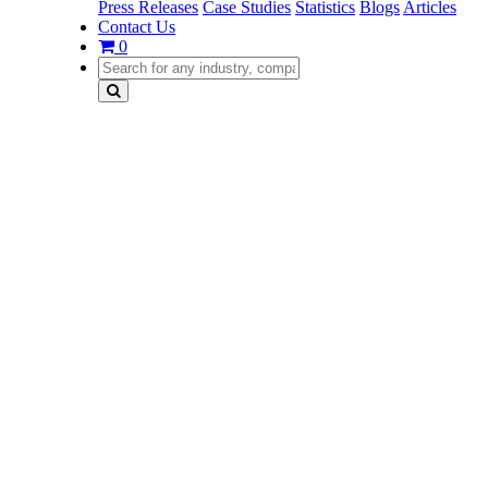
Press Releases
Case Studies
Statistics
Blogs
Articles
Contact Us
0