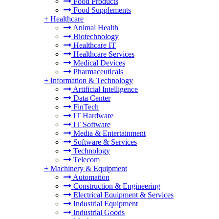
Food Products
Food Supplements
+
Healthcare
Animal Health
Biotechnology
Healthcare IT
Healthcare Services
Medical Devices
Pharmaceuticals
+
Information & Technology
Artificial Intelligence
Data Center
FinTech
IT Hardware
IT Software
Media & Entertainment
Software & Services
Technology
Telecom
+
Machinery & Equipment
Automation
Construction & Engineering
Electrical Equipment & Services
Industrial Equipment
Industrial Goods