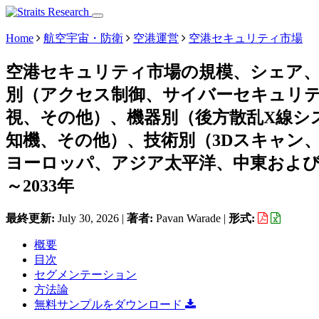
Home
航空宇宙・防衛
空港運営
空港セキュリティ市場
空港セキュリティ市場の規模、シェア
別（アクセス制御、サイバーセキュリ
視、その他）、機器別（後方散乱X線シ
知機、その他）、技術別（3Dスキャン、
ヨーロッパ、アジア太平洋、中東および
～2033年
最終更新:
July 30, 2026
|
著者:
Pavan Warade
|
形式:
概要
目次
セグメンテーション
方法論
無料サンプルをダウンロード