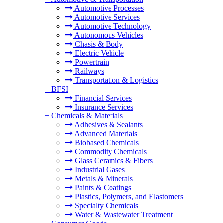
Automotive Processes
Automotive Services
Automotive Technology
Autonomous Vehicles
Chasis & Body
Electric Vehicle
Powertrain
Railways
Transportation & Logistics
+
BFSI
Financial Services
Insurance Services
+
Chemicals & Materials
Adhesives & Sealants
Advanced Materials
Biobased Chemicals
Commodity Chemicals
Glass Ceramics & Fibers
Industrial Gases
Metals & Minerals
Paints & Coatings
Plastics, Polymers, and Elastomers
Specialty Chemicals
Water & Wastewater Treatment