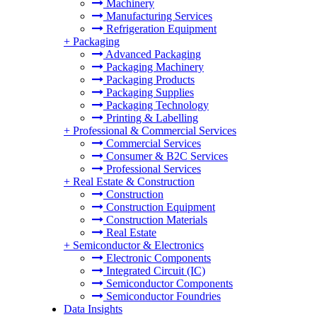
Machinery
Manufacturing Services
Refrigeration Equipment
+
Packaging
Advanced Packaging
Packaging Machinery
Packaging Products
Packaging Supplies
Packaging Technology
Printing & Labelling
+
Professional & Commercial Services
Commercial Services
Consumer & B2C Services
Professional Services
+
Real Estate & Construction
Construction
Construction Equipment
Construction Materials
Real Estate
+
Semiconductor & Electronics
Electronic Components
Integrated Circuit (IC)
Semiconductor Components
Semiconductor Foundries
Data Insights