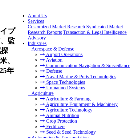
About Us
Services
Customized Market Research
Syndicated Market
タイプ
Research Reports
Transaction & Legal Intelligence
Advisory
、監
Industries
+
Aerospace & Defense
属探
Airport Operations
北米、
Aviation
Communication Navigation & Surveillance
5年
Defense
Naval Marine & Ports Technologies
Space Technologies
Unmanned Systems
+
Agriculture
Agriculture & Farming
Agriculture Equipment & Machinery
Agriculture Technology
Animal Nutrition
Crop Protection
Fertilizers
Seed & Seed Technology
+
Automotive & Transportation