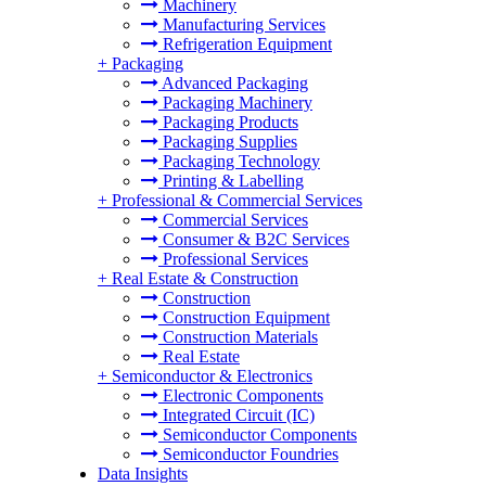
Machinery
Manufacturing Services
Refrigeration Equipment
+
Packaging
Advanced Packaging
Packaging Machinery
Packaging Products
Packaging Supplies
Packaging Technology
Printing & Labelling
+
Professional & Commercial Services
Commercial Services
Consumer & B2C Services
Professional Services
+
Real Estate & Construction
Construction
Construction Equipment
Construction Materials
Real Estate
+
Semiconductor & Electronics
Electronic Components
Integrated Circuit (IC)
Semiconductor Components
Semiconductor Foundries
Data Insights