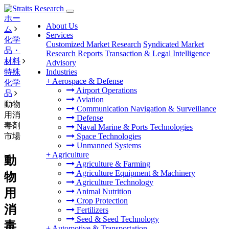
ホー
About Us
ム
Services
化学
Customized Market Research
Syndicated Market
品・
Research Reports
Transaction & Legal Intelligence
材料
Advisory
特殊
Industries
+
Aerospace & Defense
化学
Airport Operations
品
Aviation
動物
Communication Navigation & Surveillance
用消
Defense
毒剤
Naval Marine & Ports Technologies
市場
Space Technologies
Unmanned Systems
+
Agriculture
動
Agriculture & Farming
Agriculture Equipment & Machinery
物
Agriculture Technology
用
Animal Nutrition
Crop Protection
消
Fertilizers
Seed & Seed Technology
毒
+
Automotive & Transportation