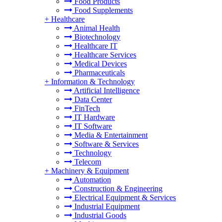
Food Products
Food Supplements
+
Healthcare
Animal Health
Biotechnology
Healthcare IT
Healthcare Services
Medical Devices
Pharmaceuticals
+
Information & Technology
Artificial Intelligence
Data Center
FinTech
IT Hardware
IT Software
Media & Entertainment
Software & Services
Technology
Telecom
+
Machinery & Equipment
Automation
Construction & Engineering
Electrical Equipment & Services
Industrial Equipment
Industrial Goods