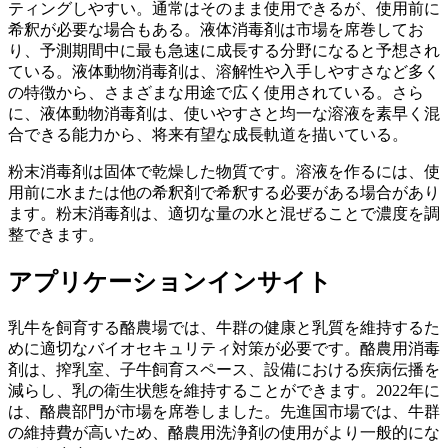
ティングしやすい。通常はそのまま使用できるが、使用前に
希釈が必要な場合もある。液体消毒剤は市場を席巻してお
り、予測期間中に最も急速に成長する分野になると予想され
ている。液体動物消毒剤は、溶解性や入手しやすさなど多く
の特徴から、さまざまな用途で広く使用されている。さら
に、液体動物消毒剤は、使いやすさと均一な溶液を素早く混
合できる能力から、将来有望な成長軌道を描いている。
粉末消毒剤は固体で乾燥した物質です。溶液を作るには、使
用前に水または他の希釈剤で希釈する必要がある場合があり
ます。粉末消毒剤は、適切な量の水と混ぜることで濃度を調
整できます。
アプリケーションインサイト
乳牛を飼育する酪農場では、牛群の健康と乳質を維持するた
めに適切なバイオセキュリティ対策が必要です。酪農用消毒
剤は、搾乳室、子牛飼育スペース、設備における疾病伝播を
減らし、乳の衛生状態を維持することができます。2022年に
は、酪農部門が市場を席巻しました。先進国市場では、牛群
の維持費が高いため、酪農用洗浄剤の使用がより一般的にな