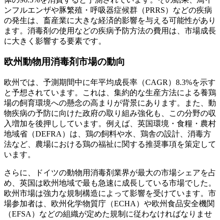
ンフルエンザや豚繁殖・呼吸器症候群（PRRS）などの疾病
の発生は、畜産業に大きな経済的影響を与える可能性があり
ます。消毒剤の使用などの疾病予防方法の費用は、市場成長
に大きく影響する要素です。
欧州動物用消毒剤市場の動向
欧州では、予測期間中に年平均成長率（CAGR）8.3%を示す
と予想されています。これは、集約的な生産方法による養鶏
場の飼育環境への懸念の高まりが背景にあります。また、動
物疾病の予防に向けた政府の取り組み強化も、この分野の収
入増加を後押ししています。例えば、英国環境・食糧・農村
地域省（DEFRA）は、鶏の飼料や水、鶏舎の設計、消毒方
法など、農場における鶏の福祉に関する推奨事項を策定して
います。
さらに、ドイツの動物用消毒剤業界が最大の市場シェアを占
め、英国は欧州地域で最も急速に成長している市場でした。
欧州市場は強力な規制構造によって影響を受けています。市
場参加者は、欧州化学物質庁（ECHA）や欧州食品安全機関
（EFSA）などの組織が定めた規制に従わなければなりませ