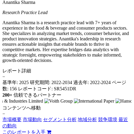
Anantika Sharma
Research Practice Lead
Anantika Sharma is a research practice lead with 7+ years of
experience in the food & beverage and consumer products sectors.
She specializes in analyzing market trends, consumer behavior, and
product innovation strategies. Anantika's leadership in research
ensures actionable insights that enable brands to thrive in
competitive markets. Her expertise bridges data analytics with
strategic foresight, empowering stakeholders to make informed,
growth-oriented decisions.
レポート詳細
−
基準年: 2025
研究期間: 2022-2034
過去年: 2022-2024
ページ
数: 156
レポートコード: SR5451DR
200+
信頼できるパートナー
コンテンツへ移動
−
市場概要
市場動向
セグメント分析
地域分析
競争環境
最近
の動向
このレポートを入手