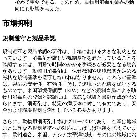
極めて重要である。そのため、動物用消毒剤業界の動
向にも影響を与えた。
市場抑制
規制遵守と製品承認
規制遵守と製品承認の要件は、市場における大きな制約とな
っています。消毒剤が厳しい規制基準を満たしていることを
確認するには、困難で時間のかかる手続きが必要となる場合
があります。動物用消毒剤は、保健機関や環境機関が定める
厳格な規制基準を遵守しなければなりません。これらの基準
は、製品の安全性、有効性、そして環境への配慮を保証する
ものです。米国環境保護庁（EPA）などの規制当局による動
物用消毒剤の登録と認証には、広範な試験と書類作成が求め
られます。消毒剤は、特定の病原体に対して有効であり、安
全および環境規制を満たしている必要があります。
さらに、動物用消毒剤市場はグローバルであり、企業は地域
ごとに異なる規制基準への対応にしばしば課題を抱えていま
す。欧州連合、米国、アジア太平洋地域、その他の地域にお