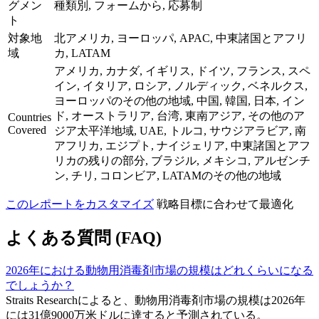
グメン
種類別, フォームから, 応募制
ト
対象地
北アメリカ, ヨーロッパ, APAC, 中東諸国とアフリ
域
カ, LATAM
アメリカ, カナダ, イギリス, ドイツ, フランス, スペ
イン, イタリア, ロシア, ノルディック, ベネルクス,
ヨーロッパのその他の地域, 中国, 韓国, 日本, イン
ド, オーストラリア, 台湾, 東南アジア, その他のア
Countries
Covered
ジア太平洋地域, UAE, トルコ, サウジアラビア, 南
アフリカ, エジプト, ナイジェリア, 中東諸国とアフ
リカの残りの部分, ブラジル, メキシコ, アルゼンチ
ン, チリ, コロンビア, LATAMのその他の地域
このレポートをカスタマイズ
戦略目標に合わせて最適化
よくある質問 (FAQ)
2026年における動物用消毒剤市場の規模はどれくらいになる
でしょうか？
Straits Researchによると、動物用消毒剤市場の規模は2026年
には31億9000万米ドルに達すると予測されている。