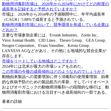
動物用消毒剤市場は、2026年から2034年にかけてどの程度の
成長率を記録すると予想されていますか？
市場は、2026年から2034年の予測期間中に、年平均成長率
（CAGR）5.88%で成長すると予測されている。
動物用消毒剤市場において、競争環境を形成している企業は
どれか？
主要な市場参加企業には、Evonik Industries、Zoetis Inc.、
Virox Animal Health、CID Lines、Theseo Group、GEA Group、
Neogen Corporation、Evans Vanodine、Kersia Group、
LANXESS AGなどがあり、その他にも地域的な競合企業が
存在します。
市場をリードしている地域はどこですか？
2024年には北米が最大の市場シェアを占めた。
この市場の今後の成長傾向はどのようなものでしょうか？
動物由来製品への需要増加に伴う消毒剤の使用量増加、効果
的な疾病予防のための製品処方の革新、そしてバイオベース
およびオーガニックの動物用消毒剤への段階的な移行は、動
物用消毒剤市場における注目すべき成長傾向の一部である。
著者の詳細