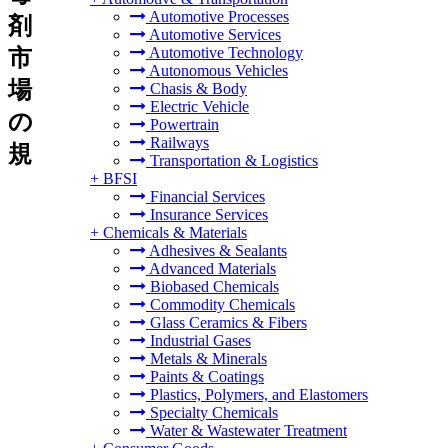
Automotive Processes
剤
Automotive Services
Automotive Technology
市
Autonomous Vehicles
場
Chasis & Body
Electric Vehicle
の
Powertrain
Railways
規
Transportation & Logistics
+
BFSI
Financial Services
Insurance Services
+
Chemicals & Materials
Adhesives & Sealants
Advanced Materials
Biobased Chemicals
Commodity Chemicals
Glass Ceramics & Fibers
Industrial Gases
Metals & Minerals
Paints & Coatings
Plastics, Polymers, and Elastomers
Specialty Chemicals
Water & Wastewater Treatment