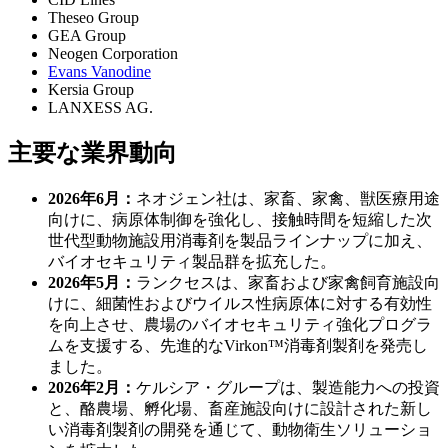
Theseo Group
GEA Group
Neogen Corporation
Evans Vanodine
Kersia Group
LANXESS AG.
主要な業界動向
2026年6月：
ネオジェン社は、家畜、家禽、獣医療用途
向けに、病原体制御を強化し、接触時間を短縮した次
世代型動物施設用消毒剤を製品ラインナップに加え、
バイオセキュリティ製品群を拡充した。
2026年5月：
ランクセスは、家畜および家禽飼育施設向
けに、細菌性およびウイルス性病原体に対する有効性
を向上させ、農場のバイオセキュリティ強化プログラ
ムを支援する、先進的なVirkon™消毒剤製剤を発売し
ました。
2026年2月：
ケルシア・グループは、製造能力への投資
と、酪農場、孵化場、畜産施設向けに設計された新し
い消毒剤製剤の開発を通じて、動物衛生ソリューショ