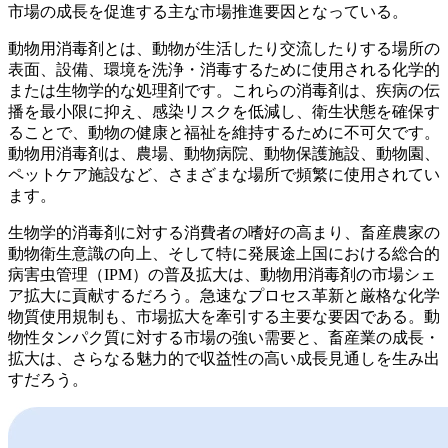
市場の成長を促進する主な市場推進要因となっている。
動物用消毒剤とは、動物が生活したり交流したりする場所の
表面、設備、環境を洗浄・消毒するために使用される化学的
または生物学的な処理剤です。これらの消毒剤は、疾病の伝
播を最小限に抑え、感染リスクを低減し、衛生状態を確保す
ることで、動物の健康と福祉を維持するために不可欠です。
動物用消毒剤は、農場、動物病院、動物保護施設、動物園、
ペットケア施設など、さまざまな場所で頻繁に使用されてい
ます。
生物学的消毒剤に対する消費者の嗜好の高まり、畜産農家の
動物衛生意識の向上、そして特に発展途上国における総合的
病害虫管理（IPM）の普及拡大は、動物用消毒剤の市場シェ
ア拡大に貢献するだろう。急速なプロセス革新と厳格な化学
物質使用規制も、市場拡大を牽引する主要な要因である。動
物性タンパク質に対する市場の強い需要と、畜産業の成長・
拡大は、さらなる魅力的で収益性の高い成長見通しを生み出
すだろう。