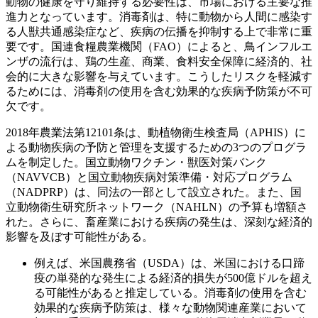
動物の健康を守り維持する必要性は、市場における主要な推
進力となっています。消毒剤は、特に動物から人間に感染す
る人獣共通感染症など、疾病の伝播を抑制する上で非常に重
要です。国連食糧農業機関（FAO）によると、鳥インフルエ
ンザの流行は、鶏の生産、商業、食料安全保障に経済的、社
会的に大きな影響を与えています。こうしたリスクを軽減す
るためには、消毒剤の使用を含む効果的な疾病予防策が不可
欠です。
2018年農業法第12101条は、動植物衛生検査局（APHIS）に
よる動物疾病の予防と管理を支援するための3つのプログラ
ムを制定した。国立動物ワクチン・獣医対策バンク
（NAVVCB）と国立動物疾病対策準備・対応プログラム
（NADPRP）は、同法の一部として設立された。また、国
立動物衛生研究所ネットワーク（NAHLN）の予算も増額さ
れた。さらに、畜産業における疾病の発生は、深刻な経済的
影響を及ぼす可能性がある。
例えば、米国農務省（USDA）は、米国における口蹄
疫の単発的な発生による経済的損失が500億ドルを超え
る可能性があると推定している。消毒剤の使用を含む
効果的な疾病予防策は、様々な動物関連産業において