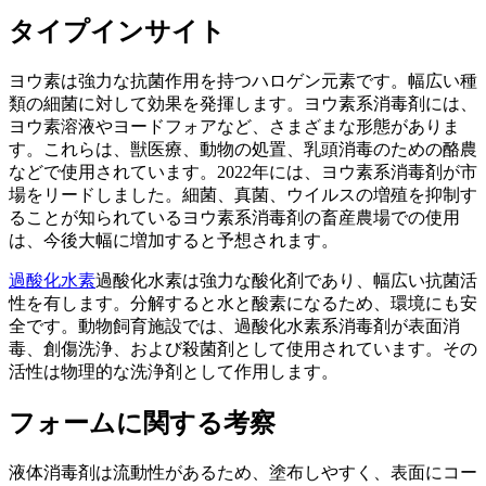
タイプインサイト
ヨウ素は強力な抗菌作用を持つハロゲン元素です。幅広い種
類の細菌に対して効果を発揮します。ヨウ素系消毒剤には、
ヨウ素溶液やヨードフォアなど、さまざまな形態がありま
す。これらは、獣医療、動物の処置、乳頭消毒のための酪農
などで使用されています。2022年には、ヨウ素系消毒剤が市
場をリードしました。細菌、真菌、ウイルスの増殖を抑制す
ることが知られているヨウ素系消毒剤の畜産農場での使用
は、今後大幅に増加すると予想されます。
過酸化水素
過酸化水素は強力な酸化剤であり、幅広い抗菌活
性を有します。分解すると水と酸素になるため、環境にも安
全です。動物飼育施設では、過酸化水素系消毒剤が表面消
毒、創傷洗浄、および殺菌剤として使用されています。その
活性は物理的な洗浄剤として作用します。
フォームに関する考察
液体消毒剤は流動性があるため、塗布しやすく、表面にコー