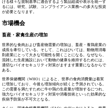
ける様々な規制基準に適合するよう製品組成や表示を統一す
るには、研究、試験、コンプライアンス業務への多大な投資
が必要となります。
市場機会
畜産・家禽生産の増加
世界的な食肉および畜産物需要の増加は、畜産・養鶏産業の
成長を牽引している。そして、これはひいては、動物用消毒
剤産業にとって大きな可能性を開くことになる。なぜなら、
混雑した生産施設において動物の健康を維持するためには、
適切なバイオセキュリティ対策がますます重要になるからで
ある。
世界保健機関（WHO）によると、世界の食肉消費量は着実
に増加しており、今後も増加傾向が続くと予測されている。
この需要を満たすために牛や鶏の生産量が増加するにつれ、
強力なバイオセキュリティ対策や消毒技術といった効果的な
疾病予防策が不可欠となる。