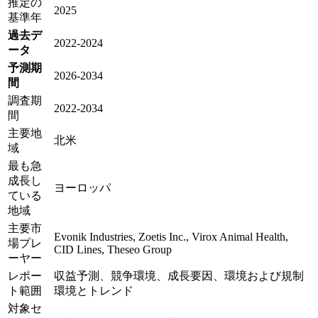
推定の
2025
基準年
過去デ
2022-2024
ータ
予測期
2026-2034
間
調査期
2022-2034
間
主要地
北米
域
最も急
成長し
ヨーロッパ
ている
地域
主要市
Evonik Industries, Zoetis Inc., Virox Animal Health,
場プレ
CID Lines, Theseo Group
ーヤー
レポー
収益予測、競争環境、成長要因、環境および規制
ト範囲
環境とトレンド
対象セ