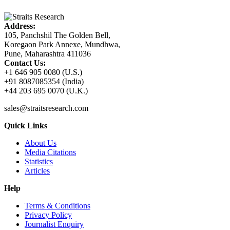
Address:
105, Panchshil The Golden Bell,
Koregaon Park Annexe, Mundhwa,
Pune, Maharashtra 411036
Contact Us:
+1 646 905 0080 (U.S.)
+91 8087085354 (India)
+44 203 695 0070 (U.K.)
sales@straitsresearch.com
Quick Links
About Us
Media Citations
Statistics
Articles
Help
Terms & Conditions
Privacy Policy
Journalist Enquiry