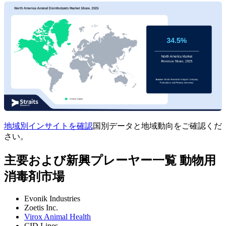
地域別インサイトを確認
国別データと地域動向をご確認くだ
さい。
主要および新興プレーヤー一覧 動物用
消毒剤市場
Evonik Industries
Zoetis Inc.
Virox Animal Health
CID Lines