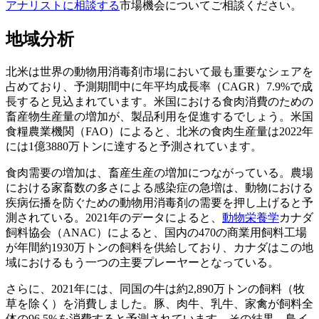
アナリストに相談する
市場機会についてご相談ください。
地域分析
北米は世界の動物用消毒剤市場において最も重要なシェアを
占めており、予測期間中に年平均成長率（CAGR）7.9%で成
長すると見込まれています。米国における食肉消費のための
畜産物生産量の増加が、製品利用を促進するでしょう。米国
食糧農業機関（FAO）によると、北米の食肉生産量は2022年
には1億3880万トンに達すると予測されています。
食肉需要の増加は、畜産生産の増加につながっている。農場
における家畜数の多さによる感染症の急増は、動物における
疾病伝播を防ぐための動物用消毒剤の需要を押し上げると予
測されている。2021年のデータによると、
動物栄養学
カナダ
飼料協会（ANAC）によると、国内の470の商業用飼料工場
が年間約1930万トンの飼料を供給しており、カナダはこの地
域におけるもう一つの主要プレーヤーとなっている。
さらに、2021年には、同国の牛は約2,890万トンの飼料（牧
草を除く）を消費しました。豚、肉牛、乳牛、家禽が飼料全
体の96.5%を消費すると予測されています。その結果、鳥イ