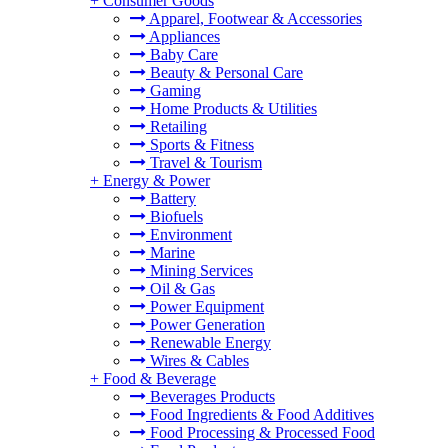
+
Consumer Goods
Apparel, Footwear & Accessories
Appliances
Baby Care
Beauty & Personal Care
Gaming
Home Products & Utilities
Retailing
Sports & Fitness
Travel & Tourism
+
Energy & Power
Battery
Biofuels
Environment
Marine
Mining Services
Oil & Gas
Power Equipment
Power Generation
Renewable Energy
Wires & Cables
+
Food & Beverage
Beverages Products
Food Ingredients & Food Additives
Food Processing & Processed Food