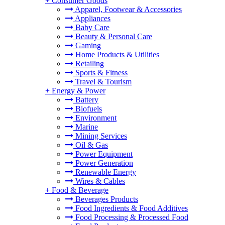
+
Consumer Goods
Apparel, Footwear & Accessories
Appliances
Baby Care
Beauty & Personal Care
Gaming
Home Products & Utilities
Retailing
Sports & Fitness
Travel & Tourism
+
Energy & Power
Battery
Biofuels
Environment
Marine
Mining Services
Oil & Gas
Power Equipment
Power Generation
Renewable Energy
Wires & Cables
+
Food & Beverage
Beverages Products
Food Ingredients & Food Additives
Food Processing & Processed Food