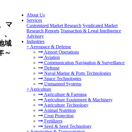
About Us
Services
、マ
Customized Market Research
Syndicated Market
Research Reports
Transaction & Legal Intelligence
）、
Advisory
Industries
地域
+
Aerospace & Defense
年～
Airport Operations
Aviation
Communication Navigation & Surveillance
Defense
Naval Marine & Ports Technologies
Space Technologies
Unmanned Systems
+
Agriculture
Agriculture & Farming
Agriculture Equipment & Machinery
Agriculture Technology
Animal Nutrition
Crop Protection
Fertilizers
Seed & Seed Technology
+
Automotive & Transportation