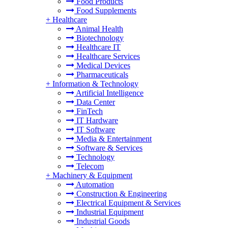
Food Products
Food Supplements
+
Healthcare
Animal Health
Biotechnology
Healthcare IT
Healthcare Services
Medical Devices
Pharmaceuticals
+
Information & Technology
Artificial Intelligence
Data Center
FinTech
IT Hardware
IT Software
Media & Entertainment
Software & Services
Technology
Telecom
+
Machinery & Equipment
Automation
Construction & Engineering
Electrical Equipment & Services
Industrial Equipment
Industrial Goods