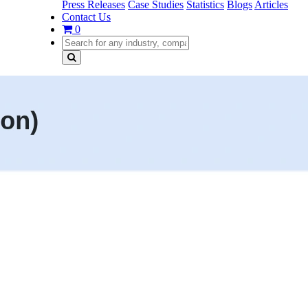
Press Releases
Case Studies
Statistics
Blogs
Articles
Contact Us
0