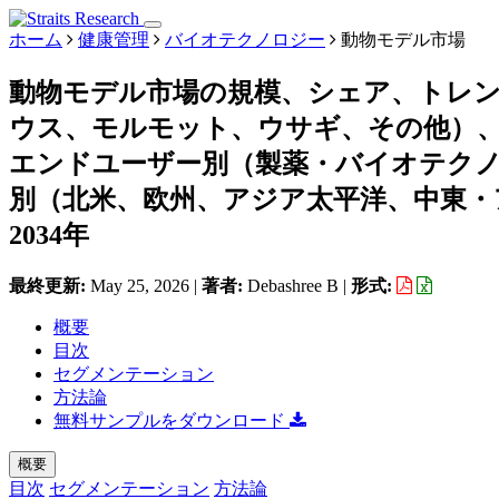
ホーム
健康管理
バイオテクノロジー
動物モデル市場
動物モデル市場の規模、シェア、トレ
ウス、モルモット、ウサギ、その他）、
エンドユーザー別（製薬・バイオテクノ
別（北米、欧州、アジア太平洋、中東・ア
2034年
最終更新:
May 25, 2026
|
著者:
Debashree B
|
形式:
概要
目次
セグメンテーション
方法論
無料サンプルをダウンロード
概要
目次
セグメンテーション
方法論