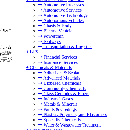
Automotive Processes
Automotive Services
Automotive Technology
Autonomous Vehicles
Chasis & Body
米ドルに
Electric Vehicle
Powertrain
Railways
Transportation & Logistics
ている
+
BFSI
を試験
Financial Services
必要が
Insurance Services
+
Chemicals & Materials
Adhesives & Sealants
Advanced Materials
Biobased Chemicals
Commodity Chemicals
Glass Ceramics & Fibers
Industrial Gases
Metals & Minerals
Paints & Coatings
Plastics, Polymers, and Elastomers
Specialty Chemicals
Water & Wastewater Treatment