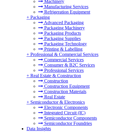
Machinery
Manufacturing Services
Refrigeration Equipment
+
Packaging
Advanced Packaging
Packaging Machinery
Packaging Products
Packaging Supplies
Packaging Technology
Printing & Labelling
+
Professional & Commercial Services
Commercial Services
Consumer & B2C Services
Professional Services
+
Real Estate & Construction
Construction
Construction Equipment
Construction Materials
Real Estate
+
Semiconductor & Electronics
Electronic Components
Integrated Circuit (IC)
Semiconductor Components
Semiconductor Foundries
Data Insights