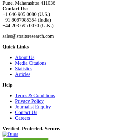
Pune, Maharashtra 411036
Contact Us:
+1 646 905 0080 (U.S.)
+91 8087085354 (India)
+44 203 695 0070 (U.K.)
sales@straitsresearch.com
Quick Links
About Us
Media Citations
Statistics
Articles
Help
Terms & Conditions
Privacy Policy
Journalist Enquiry
Contact Us
Careers
Verified. Protected. Secure.