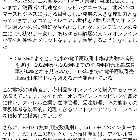
す。そのため、この地域のeコマース業界は急速に拡大して
います。消費者の迅速なショッピングニーズは、北米のeコ
マースビジネスにおける目覚ましい発展の大きな原動力とな
っています。かつてはミレニアル世代とZ世代の間でオンラ
イン購入への強い嗜好が見られましたが、パンデミックの発
生により状況は一変し、あらゆる年齢層の人々がオンライン
小売の利便性とメリットをますます享受するようになりまし
た。
Statistaによると、北米の電子商取引市場は力強い成長
を遂げ、2022年から2026年までの平均年間売上高成長
率が14%となる見込みで、2023年までに電子商取引売
上高は1兆米ドルを超えると予測されている。
この地域の消費者は、衣料品をオンラインで購入するケース
が増えています。そのため、オンラインショッピングの普及
に伴い、アパレル企業は在庫管理、受注処理、その他多くの
業務領域を効率的に処理できるソフトウェアソリューション
を積極的に模索しています。
さらに、RFID（無線周波数識別）、IoT（モノのインターネ
ット）、AI（人工知能）といった技術革新は、アパレル管