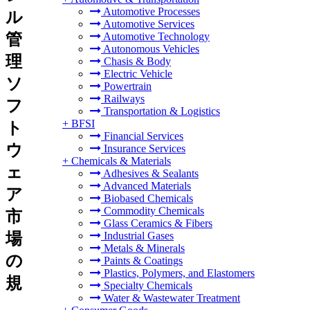
Automotive Processes
ル
Automotive Services
管
Automotive Technology
Autonomous Vehicles
理
Chasis & Body
Electric Vehicle
ソ
Powertrain
Railways
フ
Transportation & Logistics
+
BFSI
ト
Financial Services
ウ
Insurance Services
+
Chemicals & Materials
ェ
Adhesives & Sealants
Advanced Materials
ア
Biobased Chemicals
Commodity Chemicals
市
Glass Ceramics & Fibers
場
Industrial Gases
Metals & Minerals
の
Paints & Coatings
Plastics, Polymers, and Elastomers
規
Specialty Chemicals
Water & Wastewater Treatment