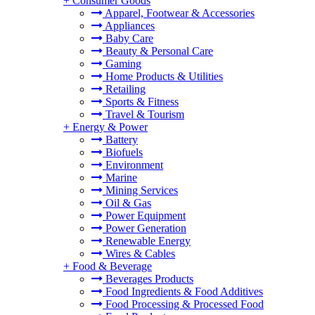
+
Consumer Goods
Apparel, Footwear & Accessories
Appliances
Baby Care
Beauty & Personal Care
Gaming
Home Products & Utilities
Retailing
Sports & Fitness
Travel & Tourism
+
Energy & Power
Battery
Biofuels
Environment
Marine
Mining Services
Oil & Gas
Power Equipment
Power Generation
Renewable Energy
Wires & Cables
+
Food & Beverage
Beverages Products
Food Ingredients & Food Additives
Food Processing & Processed Food