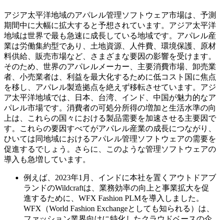
アジア太平洋地域のアパレル管理ソフトウェア市場は、予測
期間中に大幅に拡大すると予想されています。アジア太平洋
地域は世界で最も急速に成長している地域です。アパレル産
業は労働集約型であり、土地資源、人件費、環境保護、原材
料供給、販売市場など、さまざまな要因の影響を受けます。
そのため、世界のアパレルメーカー、主要消費市場、卸売業
者、小売業者は、利益を最大化するために低コスト国に焦点
を移し、アパレル製造拠点を絶えず移転させています。アジ
ア太平洋地域では、日本、台湾、インド、中国が魅力的なア
パレル市場です。消費者の可処分所得の増加と生活水準の向
上は、これらの国々における製品需要を加速させる主要因で
す。これらの要因すべてがアパレル産業の成長につながり、
ひいては同地域におけるアパレル管理ソフトウェアの需要を
促進するでしょう。さらに、このような管理ソフトウェアの
導入も急増しています。
例えば、2023年1月、インドに本社を置くアウトドアブ
ランドのWildcraftは、業務効率の向上と事業拡大を促
進するために、WFX Fashion PLMを導入しました。
WFX（World Fashion Exchangeとしても知られる）は、
ファッション業界向けに特化したクラウドベースの企