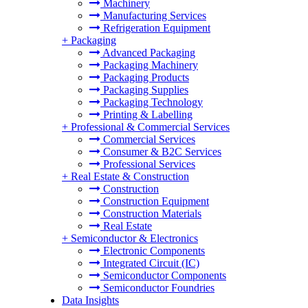
Machinery
Manufacturing Services
Refrigeration Equipment
+
Packaging
Advanced Packaging
Packaging Machinery
Packaging Products
Packaging Supplies
Packaging Technology
Printing & Labelling
+
Professional & Commercial Services
Commercial Services
Consumer & B2C Services
Professional Services
+
Real Estate & Construction
Construction
Construction Equipment
Construction Materials
Real Estate
+
Semiconductor & Electronics
Electronic Components
Integrated Circuit (IC)
Semiconductor Components
Semiconductor Foundries
Data Insights