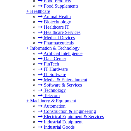
Food Products
Food Supplements
+
Healthcare
Animal Health
Biotechnology
Healthcare IT
Healthcare Services
Medical Devices
Pharmaceuticals
+
Information & Technology
Artificial Intelligence
Data Center
FinTech
IT Hardware
IT Software
Media & Entertainment
Software & Services
Technology
Telecom
+
Machinery & Equipment
Automation
Construction & Engineering
Electrical Equipment & Services
Industrial Equipment
Industrial Goods