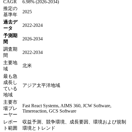
CAGR
6.98% (2026-2034)
推定の
2025
基準年
過去デ
2022-2024
ータ
予測期
2026-2034
間
調査期
2022-2034
間
主要地
北米
域
最も急
成長し
アジア太平洋地域
ている
地域
主要市
Fast React Systems, AIMS 360, JCW Software,
場プレ
Timereaction, GCS Software
ーヤー
レポー
収益予測、競争環境、成長要因、環境および規制
ト範囲
環境とトレンド