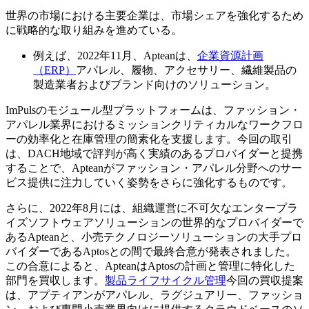
世界の市場における主要企業は、市場シェアを強化するため
に戦略的な取り組みを進めている。
例えば、2022年11月、Apteanは、
企業資源計画
（ERP）
アパレル、履物、アクセサリー、繊維製品の
製造業者およびブランド向けのソリューション。
ImPulsのモジュール型プラットフォームは、ファッション・
アパレル業界におけるミッションクリティカルなワークフロ
ーの効率化と在庫管理の簡素化を支援します。今回の取引
は、DACH地域で評判が高く実績のあるプロバイダーと提携
することで、Apteanがファッション・アパレル分野へのサー
ビス提供に注力していく姿勢をさらに強化するものです。
さらに、2022年8月には、組織運営に不可欠なエンタープラ
イズソフトウェアソリューションの世界的なプロバイダーで
あるApteanと、小売テクノロジーソリューションの大手プロ
バイダーであるAptosとの間で最終合意が発表されました。
この合意によると、ApteanはAptosの計画と管理に特化した
部門を買収します。
製品ライフサイクル管理
今回の買収提案
は、アプティアンがアパレル、ラグジュアリー、ファッショ