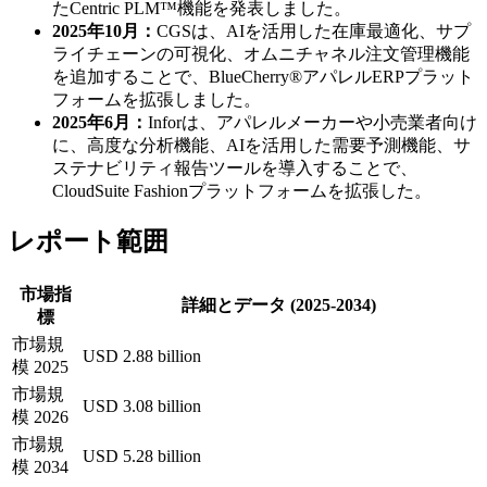
たCentric PLM™機能を発表しました。
2025年10月：
CGSは、AIを活用した在庫最適化、サプ
ライチェーンの可視化、オムニチャネル注文管理機能
を追加することで、BlueCherry®アパレルERPプラット
フォームを拡張しました。
2025年6月：
Inforは、アパレルメーカーや小売業者向け
に、高度な分析機能、AIを活用した需要予測機能、サ
ステナビリティ報告ツールを導入することで、
CloudSuite Fashionプラットフォームを拡張した。
レポート範囲
市場指
詳細とデータ (2025-2034)
標
市場規
USD 2.88 billion
模 2025
市場規
USD 3.08 billion
模 2026
市場規
USD 5.28 billion
模 2034