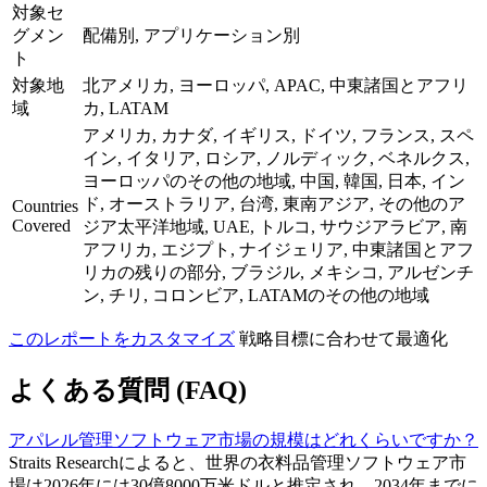
対象セ
グメン
配備別, アプリケーション別
ト
対象地
北アメリカ, ヨーロッパ, APAC, 中東諸国とアフリ
域
カ, LATAM
アメリカ, カナダ, イギリス, ドイツ, フランス, スペ
イン, イタリア, ロシア, ノルディック, ベネルクス,
ヨーロッパのその他の地域, 中国, 韓国, 日本, イン
ド, オーストラリア, 台湾, 東南アジア, その他のア
Countries
Covered
ジア太平洋地域, UAE, トルコ, サウジアラビア, 南
アフリカ, エジプト, ナイジェリア, 中東諸国とアフ
リカの残りの部分, ブラジル, メキシコ, アルゼンチ
ン, チリ, コロンビア, LATAMのその他の地域
このレポートをカスタマイズ
戦略目標に合わせて最適化
よくある質問 (FAQ)
アパレル管理ソフトウェア市場の規模はどれくらいですか？
Straits Researchによると、世界の衣料品管理ソフトウェア市
場は2026年には30億8000万米ドルと推定され、2034年までに