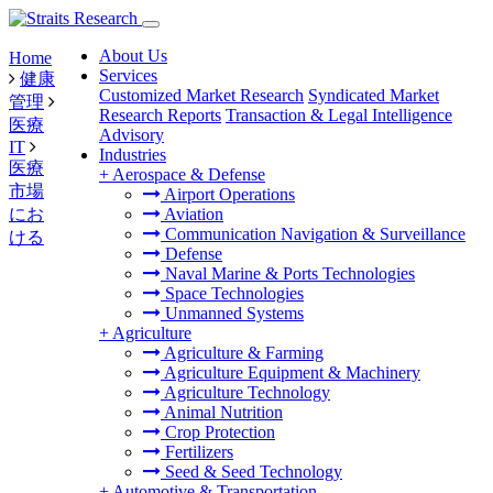
About Us
Home
Services
健康
Customized Market Research
Syndicated Market
管理
Research Reports
Transaction & Legal Intelligence
医療
Advisory
IT
Industries
医療
+
Aerospace & Defense
市場
Airport Operations
にお
Aviation
Communication Navigation & Surveillance
ける
Defense
Naval Marine & Ports Technologies
Space Technologies
Unmanned Systems
+
Agriculture
Agriculture & Farming
Agriculture Equipment & Machinery
Agriculture Technology
Animal Nutrition
Crop Protection
Fertilizers
Seed & Seed Technology
+
Automotive & Transportation