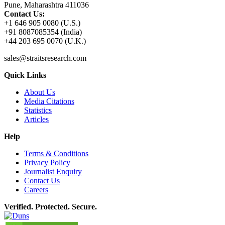
Pune, Maharashtra 411036
Contact Us:
+1 646 905 0080 (U.S.)
+91 8087085354 (India)
+44 203 695 0070 (U.K.)
sales@straitsresearch.com
Quick Links
About Us
Media Citations
Statistics
Articles
Help
Terms & Conditions
Privacy Policy
Journalist Enquiry
Contact Us
Careers
Verified. Protected. Secure.