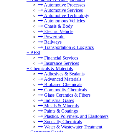
Automotive Processes
Automotive Services
Automotive Technology
Autonomous Vehicles
Chasis & Body
Electric Vehicle
Powertrain
Railways
Transportation & Logistics
+
BFSI
Financial Services
Insurance Services
+
Chemicals & Materials
Adhesives & Sealants
Advanced Materials
Biobased Chemicals
Commodity Chemicals
Glass Ceramics & Fibers
Industrial Gases
Metals & Minerals
Paints & Coatings
Plastics, Polymers, and Elastomers
Specialty Chemicals
Water & Wastewater Treatment