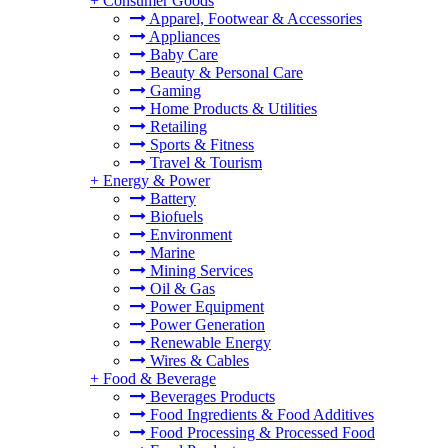
+
Consumer Goods
Apparel, Footwear & Accessories
Appliances
Baby Care
Beauty & Personal Care
Gaming
Home Products & Utilities
Retailing
Sports & Fitness
Travel & Tourism
+
Energy & Power
Battery
Biofuels
Environment
Marine
Mining Services
Oil & Gas
Power Equipment
Power Generation
Renewable Energy
Wires & Cables
+
Food & Beverage
Beverages Products
Food Ingredients & Food Additives
Food Processing & Processed Food