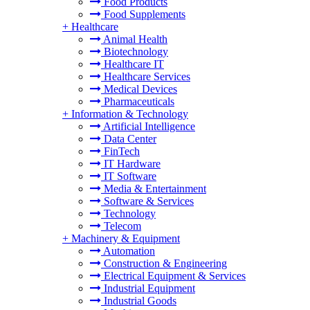
Food Products
Food Supplements
+
Healthcare
Animal Health
Biotechnology
Healthcare IT
Healthcare Services
Medical Devices
Pharmaceuticals
+
Information & Technology
Artificial Intelligence
Data Center
FinTech
IT Hardware
IT Software
Media & Entertainment
Software & Services
Technology
Telecom
+
Machinery & Equipment
Automation
Construction & Engineering
Electrical Equipment & Services
Industrial Equipment
Industrial Goods