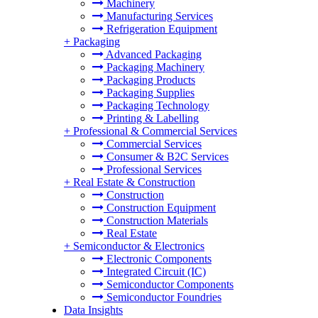
Machinery
Manufacturing Services
Refrigeration Equipment
+
Packaging
Advanced Packaging
Packaging Machinery
Packaging Products
Packaging Supplies
Packaging Technology
Printing & Labelling
+
Professional & Commercial Services
Commercial Services
Consumer & B2C Services
Professional Services
+
Real Estate & Construction
Construction
Construction Equipment
Construction Materials
Real Estate
+
Semiconductor & Electronics
Electronic Components
Integrated Circuit (IC)
Semiconductor Components
Semiconductor Foundries
Data Insights