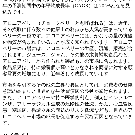
年の予測期間中の年平均成長率（CAGR）は5.05%となる見
込みです。
アロニアベリー（チョークベリーとも呼ばれる）は、近年、
その摂取に伴う数々の健康上の利点から人気が高まっている
ベリーの一種です。アロニアベリーには、かなりの量の抗酸
化物質が含まれていることが広く知られています。アロニア
ベリーの市場には、アロニアベリーの生産、流通、販売が含
まれます。ジュース、ジャム、その他の栄養補助食品など、
アロニアベリーから作られた製品もこの市場に含まれます。
食品業界は、特に栄養価が高いとみなされる商品に対する顧
客需要の増加により、近年著しく成長しています。
市場を牽引するその他の主要な要因としては、消費者の健康
意識の高まりと世界的な生活習慣病の蔓延が挙げられます。
また、アロニアベリーの持つ医学的利点、例えばインフルエ
ンザ、フリーラジカル生成の危険性の低減、がん、心血管疾
患、糖尿病、循環器系の問題のリスク低減なども、世界のア
ロニアベリー市場の成長を促進する主要な要因となっていま
す。