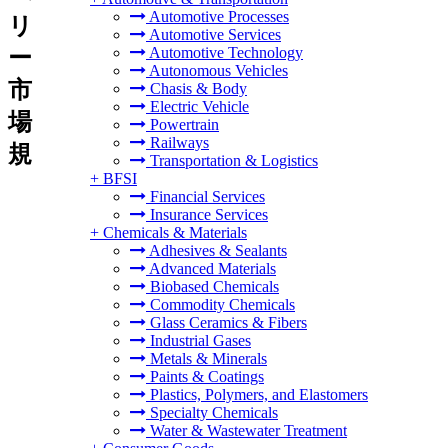
Automotive Processes
リ
Automotive Services
Automotive Technology
ー
Autonomous Vehicles
市
Chasis & Body
Electric Vehicle
場
Powertrain
Railways
規
Transportation & Logistics
+
BFSI
Financial Services
Insurance Services
+
Chemicals & Materials
Adhesives & Sealants
Advanced Materials
Biobased Chemicals
Commodity Chemicals
Glass Ceramics & Fibers
Industrial Gases
Metals & Minerals
Paints & Coatings
Plastics, Polymers, and Elastomers
Specialty Chemicals
Water & Wastewater Treatment