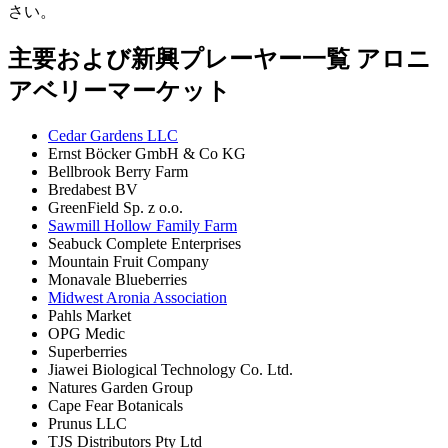
さい。
主要および新興プレーヤー一覧 アロニ
アベリーマーケット
Cedar Gardens LLC
Ernst Böcker GmbH & Co KG
Bellbrook Berry Farm
Bredabest BV
GreenField Sp. z o.o.
Sawmill Hollow Family Farm
Seabuck Complete Enterprises
Mountain Fruit Company
Monavale Blueberries
Midwest Aronia Association
Pahls Market
OPG Medic
Superberries
Jiawei Biological Technology Co. Ltd.
Natures Garden Group
Cape Fear Botanicals
Prunus LLC
TJS Distributors Pty Ltd