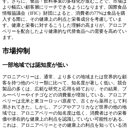
す。さらに、食品・飲料事業の多様化が進むことで、市場は
より幅広い顧客層にリーチできるようになります。国際食品
情報協議会（IFIC）財団によると、消費者の77%は食品を購
入する際に、その健康上の利点と栄養成分を考慮していま
す。健康と栄養に対するこうした理解の高まりが、アロニア
ベリーを配合したより健康的な代替食品への需要を高めてい
ます。
市場抑制
一部地域では認知度が低い
アロニアベリーは、通常、より多くの地域または世界的な顧
客を持つ他のベリー類に比べて、知名度が著しく低い。競合
製品の多くは、広範な研究と応用を経ており、その結果、ブ
ルーベリーやイチゴなどの消費量が増加している。アロニア
ベリーは北米と東ヨーロッパ原産で、古くから薬用として利
用されてきた。しかし、アジアやアフリカなど世界の他の地
域では、アロニアベリーの知名度は低く、消費者はその栄養
価や潜在的な健康上の利点を認識していない可能性がある。
これは、アロニアベリーとその健康上の利点を知っている消