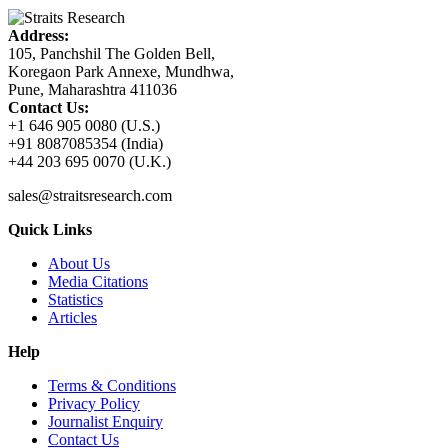
Address:
105, Panchshil The Golden Bell,
Koregaon Park Annexe, Mundhwa,
Pune, Maharashtra 411036
Contact Us:
+1 646 905 0080 (U.S.)
+91 8087085354 (India)
+44 203 695 0070 (U.K.)
sales@straitsresearch.com
Quick Links
About Us
Media Citations
Statistics
Articles
Help
Terms & Conditions
Privacy Policy
Journalist Enquiry
Contact Us