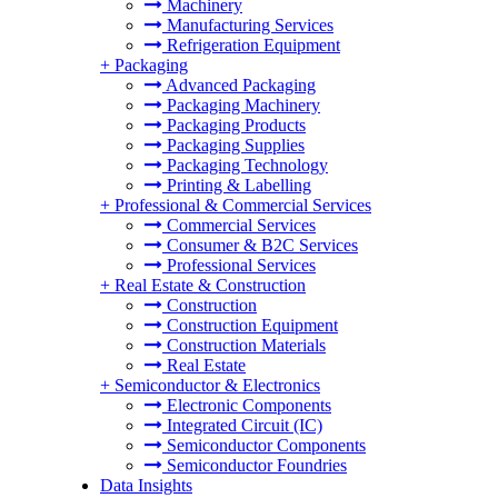
Machinery
Manufacturing Services
Refrigeration Equipment
+
Packaging
Advanced Packaging
Packaging Machinery
Packaging Products
Packaging Supplies
Packaging Technology
Printing & Labelling
+
Professional & Commercial Services
Commercial Services
Consumer & B2C Services
Professional Services
+
Real Estate & Construction
Construction
Construction Equipment
Construction Materials
Real Estate
+
Semiconductor & Electronics
Electronic Components
Integrated Circuit (IC)
Semiconductor Components
Semiconductor Foundries
Data Insights