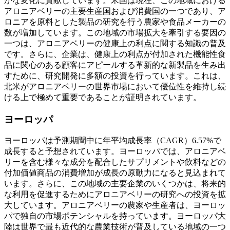
かな変化に貢献しています。米国は現在、この地域における
アロニアベリーの主要生産国および消費国の一つであり、ア
ロニアを原料とした製品の研究を行う農家や食品メーカーの
数が増加しています。この地域の市場拡大を牽引する要因の
一つは、アロニアベリーの健康上の利点に関する知識の普及
です。さらに、企業は、健康上の利点が付加された機能性食
品に関心のある顧客にアピールする革新的な新製品を生み出
すために、研究開発に多額の投資を行っています。これは、
北米がアロニアベリーの世界市場において優位性を維持し続
ける上で極めて重要であることが証明されています。
ヨーロッパ
ヨーロッパは予測期間中に年平均成長率（CAGR）6.57%で
成長すると予想されています。ヨーロッパでは、アロニアベ
リーを含む様々な成分を配合したサプリメントや飲料などの
付加価値商品の消費増加が成長の原動力になると見込まれて
います。さらに、この地域の主要企業のいくつかは、将来的
な利用を促進するためにアロニアベリーの研究への投資を拡
大しています。アロニアベリーの農家や生産者は、ヨーロッ
パで独自の市場ポテンシャルを持っています。ヨーロッパ大
陸は世界で最も近代的な農業技術が普及している地域の一つ