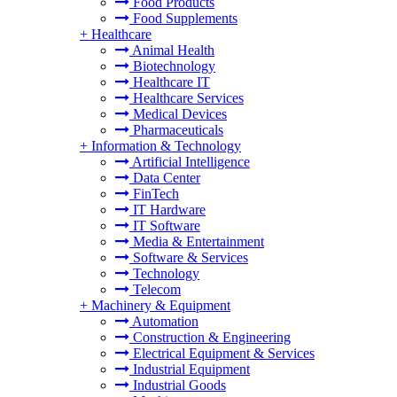
Food Products
Food Supplements
+
Healthcare
Animal Health
Biotechnology
Healthcare IT
Healthcare Services
Medical Devices
Pharmaceuticals
+
Information & Technology
Artificial Intelligence
Data Center
FinTech
IT Hardware
IT Software
Media & Entertainment
Software & Services
Technology
Telecom
+
Machinery & Equipment
Automation
Construction & Engineering
Electrical Equipment & Services
Industrial Equipment
Industrial Goods