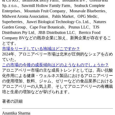
& Co KG、Bellbrook Berry Farm、Bredabest BV、GreenField
Sp. z o.o.、Sawmill Hollow Family Farm、Seabuck Complete
Enterprises、Mountain Fruit Company、Monavale Blueberries、
Midwest Aronia Association、Pahls Market、OPG Medic、
Superberries、Jiawei Biological Technology Co. Ltd.、Natures
Garden Group、Cape Fear Botanicals、Prunus LLC、TJS
Distributors Pty Ltd、JBB Distribution LLC、Berrico Food
Company BVなどの既存企業に加え、新興企業が存在するこ
とです。
市場をリードしている地域はどこですか？
2024年、アロニアベリー市場は北米が圧倒的なシェアを占め
ていた。
この市場の今後の成長傾向はどのようなものでしょうか？
アロニアベリー市場の主な成長トレンドとしては、高い抗酸
化作用による健康・ウェルネス製品におけるアロニアベリー
の使用増加、飲料、ジャム、ゼリーなどの食品業界における
アロニアベリーの人気上昇、そしてアロニアベリーの有機栽
培と生産の増加などが挙げられます。
著者の詳細
Anantika Sharma