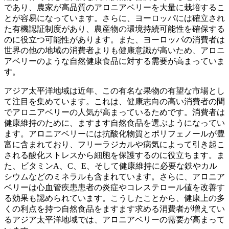
であり、農家が高品質のアロニアベリーを大量に栽培するこ
とが容易になっています。さらに、ヨーロッパには確立され
た有機認証制度があり、農産物の環境持続可能性を確保する
のに役立つ可能性があります。また、ヨーロッパの消費者は
世界の他の地域の消費者よりも健康意識が高いため、アロニ
アベリーのような自然健康食品に対する需要が高まっていま
す。
アジア太平洋地域は近年、この有名な果物の有望な市場とし
て注目を集めています。これは、健康志向の高い消費者の間
でアロニアベリーの人気が高まっているためです。消費者は
健康維持のために、ますます自然食品を選ぶようになってい
ます。アロニアベリーには抗酸化物質とポリフェノールが豊
富に含まれており、フリーラジカルや病気によって引き起こ
される酸化ストレスから細胞を保護するのに役立ちます。ま
た、ビタミンA、C、E、そして健康維持に必要な鉄やカル
シウムなどのミネラルも含まれています。さらに、アロニア
ベリーは心血管疾患患者の炎症やコレステロール値を改善す
る効果も認められています。こうしたことから、健康上の多
くの利点を持つ自然食品をますます求める消費者が増えてい
るアジア太平洋地域では、アロニアベリーの需要が高まって