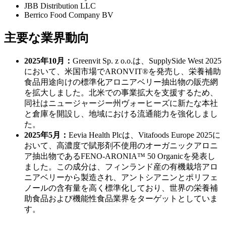
JBB Distribution LLC
Berrico Food Company BV
主要な業界動向
2025年10月：
Greenvit Sp. z o.o.は、SupplySide West 2025
において、米国市場でARONVIT®を発売し、栄養補助
食品用途向けの標準化アロニアベリー抽出物の販売網
を拡大しました。北米での事業拡大を支援するため、
同社はニュージャージー州ヴォーヒーズに新たな本社
と倉庫を開設し、地域における流通能力を強化しまし
た。
2025年5月：
Eevia Health Plcは、Vitafoods Europe 2025に
おいて、高濃度で賦形剤不使用のオーガニックアロニ
ア抽出物であるFENO-ARONIA™ 50 Organicを発表し
ました。この成分は、フィンランド産の有機栽培アロ
ニアベリーから製造され、アントシアニンとポリフェ
ノールの含有量を高く標準化しており、世界の栄養補
助食品および機能性食品業界をターゲットとしていま
す。