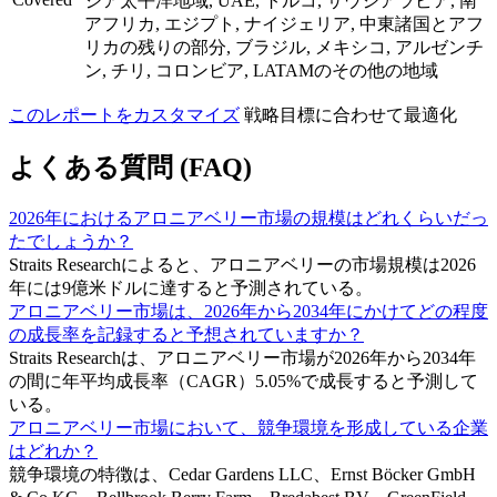
ジア太平洋地域, UAE, トルコ, サウジアラビア, 南
アフリカ, エジプト, ナイジェリア, 中東諸国とアフ
リカの残りの部分, ブラジル, メキシコ, アルゼンチ
ン, チリ, コロンビア, LATAMのその他の地域
このレポートをカスタマイズ
戦略目標に合わせて最適化
よくある質問 (FAQ)
2026年におけるアロニアベリー市場の規模はどれくらいだっ
たでしょうか？
Straits Researchによると、アロニアベリーの市場規模は2026
年には9億米ドルに達すると予測されている。
アロニアベリー市場は、2026年から2034年にかけてどの程度
の成長率を記録すると予想されていますか？
Straits Researchは、アロニアベリー市場が2026年から2034年
の間に年平均成長率（CAGR）5.05%で成長すると予測して
いる。
アロニアベリー市場において、競争環境を形成している企業
はどれか？
競争環境の特徴は、Cedar Gardens LLC、Ernst Böcker GmbH