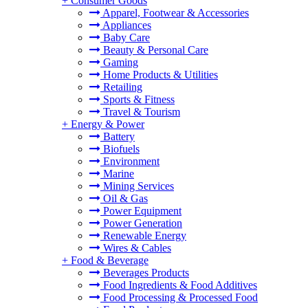
+
Consumer Goods
Apparel, Footwear & Accessories
Appliances
Baby Care
Beauty & Personal Care
Gaming
Home Products & Utilities
Retailing
Sports & Fitness
Travel & Tourism
+
Energy & Power
Battery
Biofuels
Environment
Marine
Mining Services
Oil & Gas
Power Equipment
Power Generation
Renewable Energy
Wires & Cables
+
Food & Beverage
Beverages Products
Food Ingredients & Food Additives
Food Processing & Processed Food