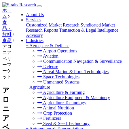
ホー
About Us
ム
Services
食
Customized Market Research
Syndicated Market
品・
Research Reports
Transaction & Legal Intelligence
飲料
Advisory
食品
Industries
+
Aerospace & Defense
アロ
Airport Operations
ニア
Aviation
ベリ
Communication Navigation & Surveillance
ーマ
Defense
ーケ
Naval Marine & Ports Technologies
ット
Space Technologies
Unmanned Systems
+
Agriculture
ア
Agriculture & Farming
Agriculture Equipment & Machinery
ロ
Agriculture Technology
ニ
Animal Nutrition
Crop Protection
ア
Fertilizers
Seed & Seed Technology
ベ
+
Automotive & Transportation