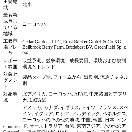
主要地
北米
域
最も急
成長し
ヨーロッパ
ている
地域
主要市
Cedar Gardens LLC, Ernst Böcker GmbH & Co KG,
場プレ
Bellbrook Berry Farm, Bredabest BV, GreenField Sp. z
o.o.
ーヤー
レポー
収益予測、競争環境、成長要因、環境および規制
ト範囲
環境とトレンド
対象セ
製品タイプ別, フォームから, 出典別, 流通チャネル
グメン
別
ト
対象地
北アメリカ, ヨーロッパ, APAC, 中東諸国とアフリ
域
カ, LATAM
アメリカ, カナダ, イギリス, ドイツ, フランス, スペ
イン, イタリア, ロシア, ノルディック, ベネルクス,
ヨーロッパのその他の地域, 中国, 韓国, 日本, イン
ド, オーストラリア, 台湾, 東南アジア, その他のア
Countries
Covered