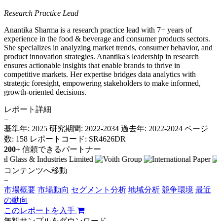
Research Practice Lead
Anantika Sharma is a research practice lead with 7+ years of
experience in the food & beverage and consumer products sectors.
She specializes in analyzing market trends, consumer behavior, and
product innovation strategies. Anantika's leadership in research
ensures actionable insights that enable brands to thrive in
competitive markets. Her expertise bridges data analytics with
strategic foresight, empowering stakeholders to make informed,
growth-oriented decisions.
レポート詳細
−
基準年: 2025
研究期間: 2022-2034
過去年: 2022-2024
ページ
数: 158
レポートコード: SR4626DR
200+
信頼できるパートナー
コンテンツへ移動
−
市場概要
市場動向
セグメント分析
地域分析
競争環境
最近
の動向
このレポートを入手
無料サンプルをダウンロード