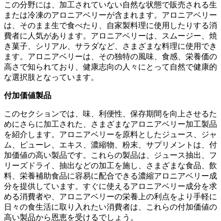
この分野には、加工されていない自然な状態で販売される生
または冷凍のアロニアベリーが含まれます。アロニアベリー
は、そのまま生で食べたり、自家製料理に使用したりする消
費者に人気があります。アロニアベリーは、スムージー、焼
き菓子、シリアル、サラダなど、さまざまな料理に使用でき
ます。アロニアベリーは、その独特の風味、食感、栄養価の
高さで知られており、健康志向の人々にとって自然で健康的
な選択肢となっています。
付加価値製品
このセクションでは、味、利便性、保存期間を向上させるた
めにさらに加工された、さまざまなアロニアベリー加工製品
を紹介します。アロニアベリーを原料としたジュース、ジャ
ム、ピューレ、エキス、濃縮物、粉末、サプリメントは、付
加価値の高い製品です。これらの製品は、ジュース抽出、フ
リーズドライ、抽出などの加工を施し、さまざまな食品、飲
料、栄養補助食品に容易に配合できる濃縮アロニアベリー成
分を提供しています。すぐに使えるアロニアベリー成分を求
める消費者や、アロニアベリーの栄養上の利点をより手軽に
日々の食生活に取り入れたい消費者は、これらの付加価値の
高い製品から恩恵を受けるでしょう。