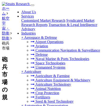
ホー
About Us
ム
Services
航空
Customized Market Research
Syndicated Market
宇
Research Reports
Transaction & Legal Intelligence
宙・
Advisory
防衛
Industries
+
Aerospace & Defense
防衛
Airport Operations
砲兵
Aviation
市場
Communication Navigation & Surveillance
Defense
砲
Naval Marine & Ports Technologies
Space Technologies
兵
Unmanned Systems
+
Agriculture
市
Agriculture & Farming
Agriculture Equipment & Machinery
場
Agriculture Technology
の
Animal Nutrition
Crop Protection
規
Fertilizers
Seed & Seed Technology
+
Automotive & Transportation