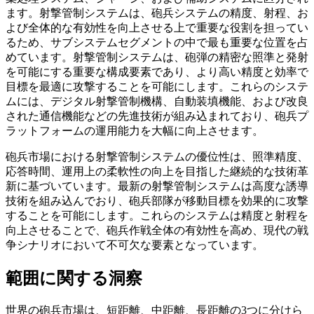
ます。射撃管制システムは、砲兵システムの精度、射程、お
よび全体的な有効性を向上させる上で重要な役割を担ってい
るため、サブシステムセグメントの中で最も重要な位置を占
めています。射撃管制システムは、砲弾の精密な照準と発射
を可能にする重要な構成要素であり、より高い精度と効率で
目標を最適に攻撃することを可能にします。これらのシステ
ムには、デジタル射撃管制機構、自動装填機能、および改良
された通信機能などの先進技術が組み込まれており、砲兵プ
ラットフォームの運用能力を大幅に向上させます。
砲兵市場における射撃管制システムの優位性は、照準精度、
応答時間、運用上の柔軟性の向上を目指した継続的な技術革
新に基づいています。最新の射撃管制システムは高度な誘導
技術を組み込んでおり、砲兵部隊が移動目標を効果的に攻撃
することを可能にします。これらのシステムは精度と射程を
向上させることで、砲兵作戦全体の有効性を高め、現代の戦
争シナリオにおいて不可欠な要素となっています。
範囲に関する洞察
世界の砲兵市場は、短距離、中距離、長距離の3つに分けら