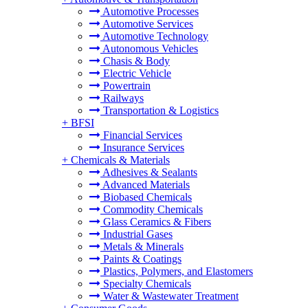
Automotive Processes
Automotive Services
Automotive Technology
Autonomous Vehicles
Chasis & Body
Electric Vehicle
Powertrain
Railways
Transportation & Logistics
+
BFSI
Financial Services
Insurance Services
+
Chemicals & Materials
Adhesives & Sealants
Advanced Materials
Biobased Chemicals
Commodity Chemicals
Glass Ceramics & Fibers
Industrial Gases
Metals & Minerals
Paints & Coatings
Plastics, Polymers, and Elastomers
Specialty Chemicals
Water & Wastewater Treatment