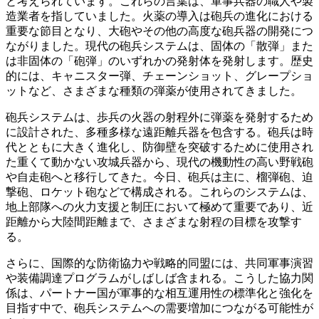
と考えられています。これらの言葉は、軍事兵器の職人や製
造業者を指していました。火薬の導入は砲兵の進化における
重要な節目となり、大砲やその他の高度な砲兵器の開発につ
ながりました。現代の砲兵システムは、固体の「散弾」また
は非固体の「砲弾」のいずれかの発射体を発射します。歴史
的には、キャニスター弾、チェーンショット、グレープショ
ットなど、さまざまな種類の弾薬が使用されてきました。
砲兵システムは、歩兵の火器の射程外に弾薬を発射するため
に設計された、多種多様な遠距離兵器を包含する。砲兵は時
代とともに大きく進化し、防御壁を突破するために使用され
た重くて動かない攻城兵器から、現代​​の機動性の高い野戦砲
や自走砲へと移行してきた。今日、砲兵は主に、榴弾砲、迫
撃砲、ロケット砲などで構成される。これらのシステムは、
地上部隊への火力支援と制圧において極めて重要であり、近
距離から大陸間距離まで、さまざまな射程の目標を攻撃す
る。
さらに、国際的な防衛協力や戦略的同盟には、共同軍事演習
や装備調達プログラムがしばしば含まれる。こうした協力関
係は、パートナー国が軍事的な相互運用性の標準化と強化を
目指す中で、砲兵システムへの需要増加につながる可能性が