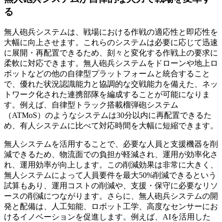
る
無人砲兵システムは、戦場における作戦の適応性と即応性を
大幅に向上させます。これらのシステムは必要に応じて迅速
に展開・再配置できるため、刻々と変化する作戦上の要求に
柔軟に対応できます。無人砲兵システムをドローンや地上ロ
ボットなどの他の自律型プラットフォームと統合すること
で、優れた状況認識能力と協調的な交戦能力を備えた、ネッ
トワーク化された連携部隊を編成することが可能になりま
す。例えば、自律型トラック搭載榴弾砲システム
（ATMoS）のようなシステムは30分以内に再配置できるた
め、有人システムに比べて対応時間を大幅に短縮できます。
無人システムを活用することで、必要な人員と支援機器を削
減できるため、物流面での負担が軽減され、運用が効率化さ
れ、運用効率が向上します。この削減効果は非常に大きく、
無人システムによって人員要件を最大50%削減できるという
試算もあり、運用コストの削減や、支援・保守に必要なリソ
ースの削減につながります。さらに、無人砲兵システムの開
発と配備は、人工知能、ロボット工学、高度なセンサーにお
けるイノベーションを促進します。例えば、AIを活用した