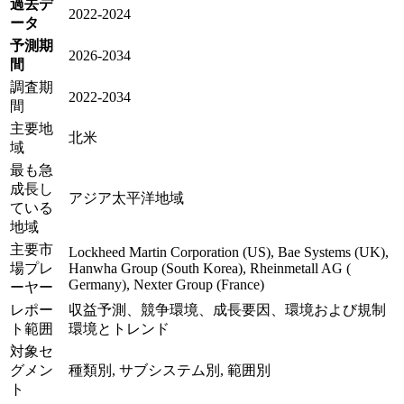
過去デ
2022-2024
ータ
予測期
2026-2034
間
調査期
2022-2034
間
主要地
北米
域
最も急
成長し
アジア太平洋地域
ている
地域
主要市
Lockheed Martin Corporation (US), Bae Systems (UK),
場プレ
Hanwha Group (South Korea), Rheinmetall AG (
Germany), Nexter Group (France)
ーヤー
レポー
収益予測、競争環境、成長要因、環境および規制
ト範囲
環境とトレンド
対象セ
グメン
種類別, サブシステム別, 範囲別
ト