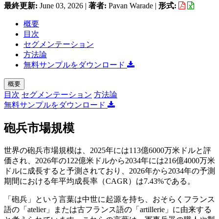
最終更新:
June 03, 2026
|
著者:
Pavan Warade
|
形式:
概要
目次
セグメンテーション
方法論
無料サンプルをダウンロード
概要
目次
セグメンテーション
方法論
無料サンプルをダウンロード
砲兵市場規模
世界の砲兵市場規模は、2025年には113億6000万米ドルと評
価され、2026年の122億米ドルから2034年には216億4000万米
ドルに成長すると予測されており、2026年から2034年の予測
期間における年平均成長率（CAGR）は7.43%である。
「砲兵」という言葉は中世に起源を持ち、おそらくフランス
語の「atelier」または古フランス語の「artillerie」に由来する