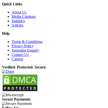
Quick Links
About Us
Media Citations
Statistics
Articles
Help
Terms & Conditions
Privacy Policy
Journalist Enquiry
Contact Us
Careers
Verified. Protected. Secure.
Secure Payments:
Follow Us: