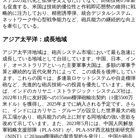
ステムの近代化と拡張を支えるだけでなく、防衛技術の革新
も促進する。米国は技術的優位性と作戦即応態勢の維持に戦
略的に注力しており、精密誘導弾、統合デジタルシステム、
ネットワーク中心型戦争能力など、砲兵能力の継続的な向上
を牽引している。
アジア太平洋：成長地域
アジア太平洋地域は、砲兵システム市場において最も急速に
成長している地域として台頭しています。中国、日本、イン
ド、オーストラリアといった主要軍事大国は、多額の軍事予
算と継続的な近代化努力によって、この成長を後押ししてい
ます。これらの国々は、多連装ロケットシステムや自走榴弾
砲など、先進的な砲兵技術への投資を優先しています。例え
ば、インドのカリヤニ・ストラテジック・システムズ社は、
2022年11月に友好国への155mm榴弾砲輸出契約（1億5500万
米ドル）を獲得し、2025年までに納入される予定です。さら
に、インドにはカリヤニ・グループが設立した世界最大の砲
兵工場があり、砲兵能力の向上に対する同地域の強い意欲を
改めて示しています。また、2023年5月には、中国人民解放
軍戦略支援部隊（PLA-SSF）が、PLA-SSF西北核技術研究所
（NINT）に203mm榴弾砲の製造契約を発注し、中国が砲兵