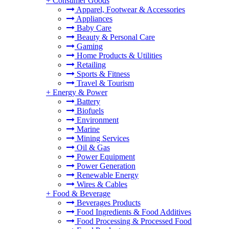
+
Consumer Goods
Apparel, Footwear & Accessories
Appliances
Baby Care
Beauty & Personal Care
Gaming
Home Products & Utilities
Retailing
Sports & Fitness
Travel & Tourism
+
Energy & Power
Battery
Biofuels
Environment
Marine
Mining Services
Oil & Gas
Power Equipment
Power Generation
Renewable Energy
Wires & Cables
+
Food & Beverage
Beverages Products
Food Ingredients & Food Additives
Food Processing & Processed Food