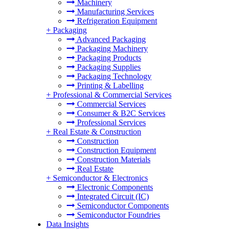
Machinery
Manufacturing Services
Refrigeration Equipment
+
Packaging
Advanced Packaging
Packaging Machinery
Packaging Products
Packaging Supplies
Packaging Technology
Printing & Labelling
+
Professional & Commercial Services
Commercial Services
Consumer & B2C Services
Professional Services
+
Real Estate & Construction
Construction
Construction Equipment
Construction Materials
Real Estate
+
Semiconductor & Electronics
Electronic Components
Integrated Circuit (IC)
Semiconductor Components
Semiconductor Foundries
Data Insights