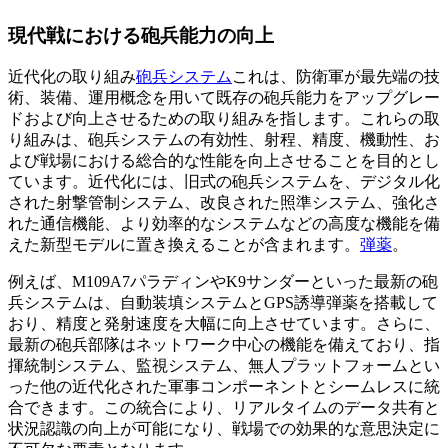
現代戦における砲兵能力の向上
近代化の取り組み
砲兵システム
これは、防衛軍が最先端の技
術、装備、運用概念を用いて既存の砲兵能力をアップグレー
ドおよび向上させるための取り組みを指します。これらの取
り組みは、砲兵システムの有効性、射程、精度、機動性、お
よび戦場における総合的な性能を向上させることを目的とし
ています。近代化には、旧式の砲兵システムを、デジタル化
された射撃管制システム、改良された照準システム、強化さ
れた通信機能、より効率的なシステムなどの高度な機能を備
えた新型モデルに置き換えることが含まれます。
弾薬
。
例えば、M109A7パラディンやK9サンダーといった最新の砲
兵システムは、自動装填システムとGPS誘導弾薬を搭載して
おり、精度と発射速度を大幅に向上させています。さらに、
最新の砲兵部隊はネットワーク中心の機能を備えており、指
揮統制システム、監視システム、無人プラットフォームとい
った他の近代化された軍事コンポーネントとシームレスに統
合できます。この統合により、リアルタイムのデータ共有と
状況認識の向上が可能になり、戦場での効果的な意思決定に