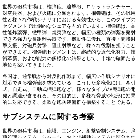
世界の砲兵市場は、榴弾砲、迫撃砲、ロケットランチャー、
対空兵器、および火砲に分類されます。榴弾砲は、その汎用
性と様々な作戦シナリオにおける有効性から、このタイプの
セグメントで圧倒的なシェアを占めています。榴弾砲は、高
性能炸薬弾、徹甲弾、焼夷弾など、幅広い種類の弾薬を発射
できる強力な長距離兵器です。機動性に優れ、直接・間接射
撃支援、対砲兵射撃、阻止射撃など、様々な役割を担うこと
ができます。榴弾砲セグメントは、継続的な近代化努力、技
術革新、および能力の多様化の結果として、市場で確固たる
地位を築いてきました。
各国は、通常戦から対反乱作戦まで、幅広い作戦シナリオに
対応できる榴弾砲を求めている。こうした多様化には、牽引
式、自走式、自動式榴弾砲など、様々なタイプの榴弾砲の開
発と調達が含まれる。その目的は、多様な脅威や地形に効果
的に対応できる、柔軟な砲兵装備群を構築することである。
サブシステムに関する考察
世界の砲兵市場は、砲塔、エンジン、射撃管制システム、弾
薬処理システム、シャーシ、および補助システムに区分され