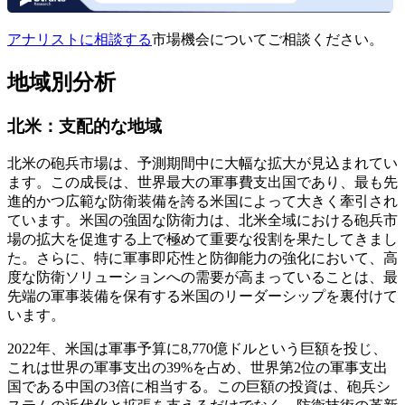
アナリストに相談する
市場機会についてご相談ください。
地域別分析
北米：支配的な地域
北米の砲兵市場は、予測期間中に大幅な拡大が見込まれてい
ます。この成長は、世界最大の軍事費支出国であり、最も先
進的かつ広範な防衛装備を誇る米国によって大きく牽引され
ています。米国の強固な防衛力は、北米全域における砲兵市
場の拡大を促進する上で極めて重要な役割を果たしてきまし
た。さらに、特に軍事即応性と防御能力の強化において、高
度な防衛ソリューションへの需要が高まっていることは、最
先端の軍事装備を保有する米国のリーダーシップを裏付けて
います。
2022年、米国は軍事予算に8,770億ドルという巨額を投じ、
これは世界の軍事支出の39%を占め、世界第2位の軍事支出
国である中国の3倍に相当する。この巨額の投資は、砲兵シ