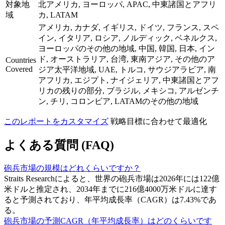
対象地
北アメリカ, ヨーロッパ, APAC, 中東諸国とアフリ
域
カ, LATAM
アメリカ, カナダ, イギリス, ドイツ, フランス, スペ
イン, イタリア, ロシア, ノルディック, ベネルクス,
ヨーロッパのその他の地域, 中国, 韓国, 日本, イン
ド, オーストラリア, 台湾, 東南アジア, その他のア
Countries
Covered
ジア太平洋地域, UAE, トルコ, サウジアラビア, 南
アフリカ, エジプト, ナイジェリア, 中東諸国とアフ
リカの残りの部分, ブラジル, メキシコ, アルゼンチ
ン, チリ, コロンビア, LATAMのその他の地域
このレポートをカスタマイズ
戦略目標に合わせて最適化
よくある質問 (FAQ)
砲兵市場の規模はどれくらいですか？
Straits Researchによると、世界の砲兵市場は2026年には122億
米ドルと推定され、2034年までに216億4000万米ドルに達す
ると予測されており、年平均成長率（CAGR）は7.43%であ
る。
砲兵市場の予測CAGR（年平均成長率）はどのくらいです