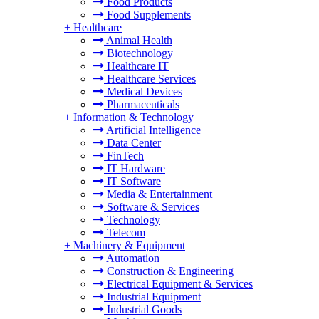
Food Products
Food Supplements
+
Healthcare
Animal Health
Biotechnology
Healthcare IT
Healthcare Services
Medical Devices
Pharmaceuticals
+
Information & Technology
Artificial Intelligence
Data Center
FinTech
IT Hardware
IT Software
Media & Entertainment
Software & Services
Technology
Telecom
+
Machinery & Equipment
Automation
Construction & Engineering
Electrical Equipment & Services
Industrial Equipment
Industrial Goods