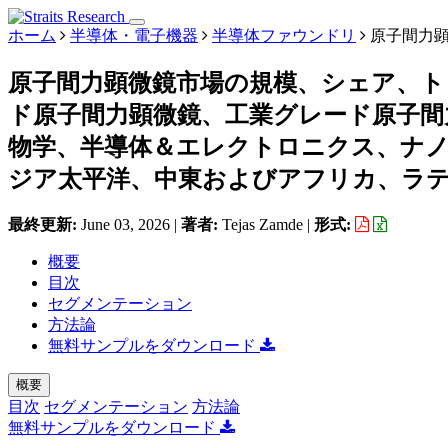
ホーム
半導体・電子機器
半導体ファウンドリ
原子間力
原子間力顕微鏡市場の規模、シェア、ト
ド原子間力顕微鏡、工業グレード原子間
物学、半導体＆エレクトロニクス、ナノ
ジア太平洋、中東およびアフリカ、ラテンア
最終更新:
June 03, 2026
|
著者:
Tejas Zamde
|
形式:
概要
目次
セグメンテーション
方法論
無料サンプルをダウンロード
概要
目次
セグメンテーション
方法論
無料サンプルをダウンロード