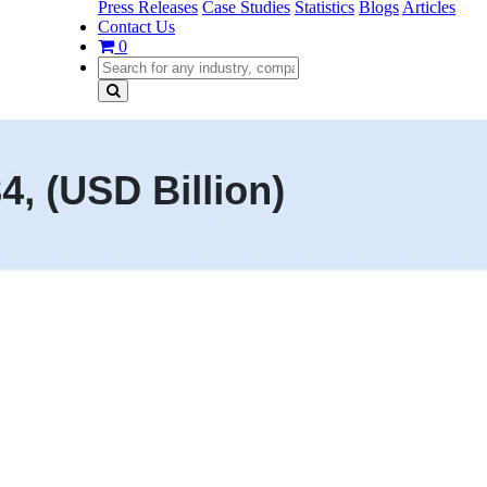
Press Releases
Case Studies
Statistics
Blogs
Articles
Contact Us
0