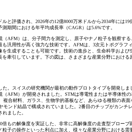
と評価され、2026年の12億8000万米ドルから2034年には19億
予測期間における年平均成長率（CAGR）は5.6%です。
鏡（AFM）は、分子間力を測定し、原子やナノ粒子を観察する
も汎用性が高く強力な技術です。AFMは、3次元トポグラフ
像を生成することも可能です。技術の進歩と、生命科学および
長を牽引しています。下の図は、さまざまな産業分野における
れました。スイスの研究機関が最初の動作プロトタイプを開発しま
鏡（AFM）が開発されました。STMは導電性または半導体性の
ク、複合材料、ガラス、生物学的基板など、あらゆる種類の表面
ヤモンド結晶で構成されていました。2番目のチップがカンチ
されました。
00倍もの解像度を実証した、非常に高解像度の走査型プローブ
ナノ粒子の操作といった利点に加え、様々な産業分野における需