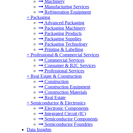
Machinery
Manufacturing Services
Refrigeration Equipment
+
Packaging
Advanced Packaging
Packaging Machinery
Packaging Products
Packaging Supplies
Packaging Technology
Printing & Labelling
+
Professional & Commercial Services
Commercial Services
Consumer & B2C Services
Professional Services
+
Real Estate & Construction
Construction
Construction Equipment
Construction Materials
Real Estate
+
Semiconductor & Electronics
Electronic Components
Integrated Circuit (IC)
Semiconductor Components
Semiconductor Foundries
Data Insights