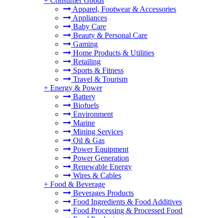
+
Consumer Goods
Apparel, Footwear & Accessories
Appliances
Baby Care
Beauty & Personal Care
Gaming
Home Products & Utilities
Retailing
Sports & Fitness
Travel & Tourism
+
Energy & Power
Battery
Biofuels
Environment
Marine
Mining Services
Oil & Gas
Power Equipment
Power Generation
Renewable Energy
Wires & Cables
+
Food & Beverage
Beverages Products
Food Ingredients & Food Additives
Food Processing & Processed Food