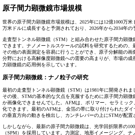
原子間力顕微鏡市場規模
世界の原子間力顕微鏡市場規模は、2025年には12億1000万米ドル
万米ドルに成長すると予測されており、2026年から2034年の
走査型トンネル顕微鏡（STM）と組み合わせた原子間力顕微
できます。ナノメートルスケールの試料を研究するための、最
その他の表面測定を容易に行うことができ、原子分解能の画
分野における高解像度顕微鏡への需要の高まりが、市場の成
力顕微鏡の応用例を示しています。
原子間力顕微鏡：ナノ粒子の研究
最初の走査型トンネル顕微鏡（STM）は1981年に開発さ
その後、STMの基本的な欠点を克服するために原子間力顕微
か画像化できませんでした。AFMは、ポリマー、セラミッ
化できます。最初のAFMは、金箔の帯に取り付けられたダイ
の垂直方向の動きを検出し、カンチレバーの上にSTMが配置
しかしながら、最新の原子間力顕微鏡は、光学回折限界の10
（SPM）を採用しています。力測定、地形イメージング、