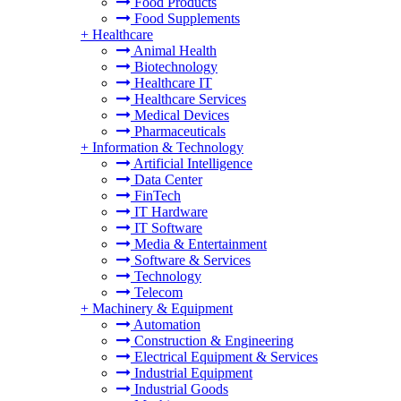
Food Products
Food Supplements
+
Healthcare
Animal Health
Biotechnology
Healthcare IT
Healthcare Services
Medical Devices
Pharmaceuticals
+
Information & Technology
Artificial Intelligence
Data Center
FinTech
IT Hardware
IT Software
Media & Entertainment
Software & Services
Technology
Telecom
+
Machinery & Equipment
Automation
Construction & Engineering
Electrical Equipment & Services
Industrial Equipment
Industrial Goods