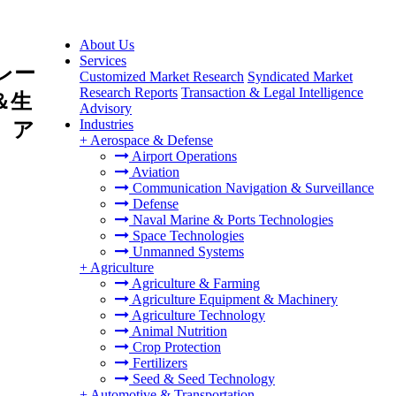
About Us
Services
レー
Customized Market Research
Syndicated Market
Research Reports
Transaction & Legal Intelligence
＆生
Advisory
Industries
、ア
+
Aerospace & Defense
Airport Operations
Aviation
Communication Navigation & Surveillance
Defense
Naval Marine & Ports Technologies
Space Technologies
Unmanned Systems
+
Agriculture
Agriculture & Farming
Agriculture Equipment & Machinery
Agriculture Technology
Animal Nutrition
Crop Protection
Fertilizers
Seed & Seed Technology
+
Automotive & Transportation