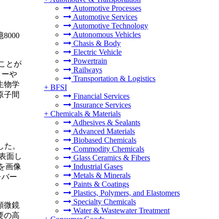
Automotive Processes
Automotive Services
Automotive Technology
Autonomous Vehicles
8000
Chasis & Body
Electric Vehicle
Powertrain
ことが
Railways
ィーや
Transportation & Logistics
生物学
+
BFSI
原子間
Financial Services
Insurance Services
+
Chemicals & Materials
Adhesives & Sealants
Advanced Materials
Biobased Chemicals
した。
Commodity Chemicals
表面し
Glass Ceramics & Fibers
Industrial Gases
を画像
Metals & Minerals
レバー
Paints & Coatings
Plastics, Polymers, and Elastomers
Specialty Chemicals
顕微鏡
Water & Wastewater Treatment
要の高