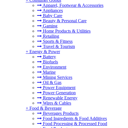
+
Consumer Goods
Apparel, Footwear & Accessories
Appliances
Baby Care
Beauty & Personal Care
Gaming
Home Products & Utilities
Retailing
Sports & Fitness
Travel & Tourism
+
Energy & Power
Battery
Biofuels
Environment
Marine
Mining Services
Oil & Gas
Power Equipment
Power Generation
Renewable Energy
Wires & Cables
+
Food & Beverage
Beverages Products
Food Ingredients & Food Additives
Food Processing & Processed Food