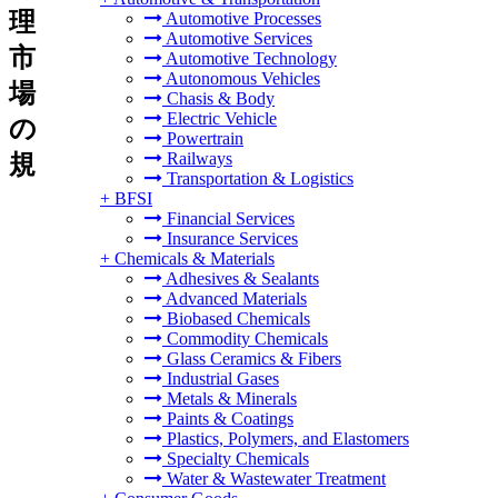
理
Automotive Processes
Automotive Services
市
Automotive Technology
Autonomous Vehicles
場
Chasis & Body
Electric Vehicle
の
Powertrain
Railways
規
Transportation & Logistics
+
BFSI
Financial Services
Insurance Services
+
Chemicals & Materials
Adhesives & Sealants
Advanced Materials
Biobased Chemicals
Commodity Chemicals
Glass Ceramics & Fibers
Industrial Gases
Metals & Minerals
Paints & Coatings
Plastics, Polymers, and Elastomers
Specialty Chemicals
Water & Wastewater Treatment