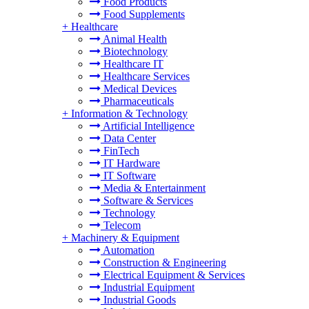
Food Products
Food Supplements
+
Healthcare
Animal Health
Biotechnology
Healthcare IT
Healthcare Services
Medical Devices
Pharmaceuticals
+
Information & Technology
Artificial Intelligence
Data Center
FinTech
IT Hardware
IT Software
Media & Entertainment
Software & Services
Technology
Telecom
+
Machinery & Equipment
Automation
Construction & Engineering
Electrical Equipment & Services
Industrial Equipment
Industrial Goods