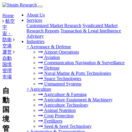
About Us
Home
Services
航空
Customized Market Research
Syndicated Market
宇
Research Reports
Transaction & Legal Intelligence
宙・
Advisory
防衛
Industries
空港
+
Aerospace & Defense
運営
Airport Operations
Aviation
自動
Communication Navigation & Surveillance
国境
Defense
管理
Naval Marine & Ports Technologies
市場
Space Technologies
Unmanned Systems
+
Agriculture
自
Agriculture & Farming
動
Agriculture Equipment & Machinery
Agriculture Technology
国
Animal Nutrition
Crop Protection
境
Fertilizers
Seed & Seed Technology
管
+
Automotive & Transportation