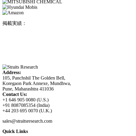
掲載実績：
Address:
105, Panchshil The Golden Bell,
Koregaon Park Annexe, Mundhwa,
Pune, Maharashtra 411036
Contact Us:
+1 646 905 0080 (U.S.)
+91 8087085354 (India)
+44 203 695 0070 (U.K.)
sales@straitsresearch.com
Quick Links