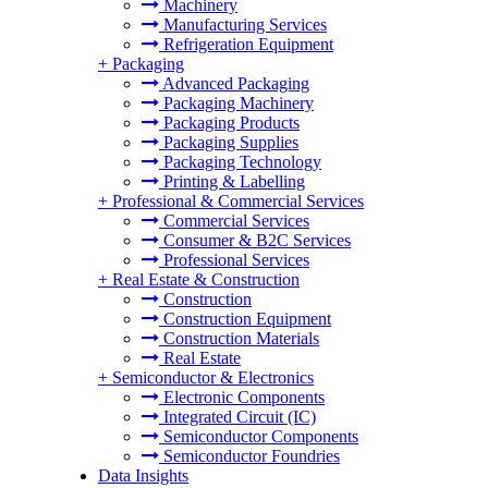
Machinery
Manufacturing Services
Refrigeration Equipment
+
Packaging
Advanced Packaging
Packaging Machinery
Packaging Products
Packaging Supplies
Packaging Technology
Printing & Labelling
+
Professional & Commercial Services
Commercial Services
Consumer & B2C Services
Professional Services
+
Real Estate & Construction
Construction
Construction Equipment
Construction Materials
Real Estate
+
Semiconductor & Electronics
Electronic Components
Integrated Circuit (IC)
Semiconductor Components
Semiconductor Foundries
Data Insights