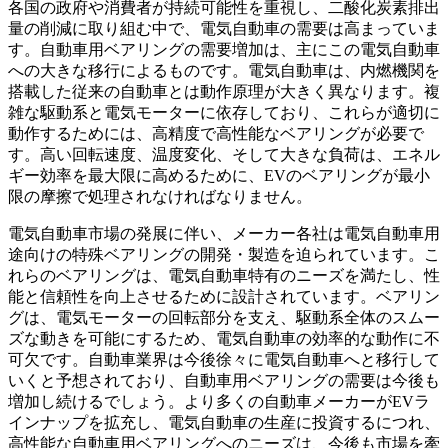
各国の政府や消費者が持続可能性を重視し、二酸化炭素排出
量の削減に取り組む中で、電気自動車の需要は高まっていま
す。自動車用ベアリングの需要増加は、主にこの電気自動車
への大きな移行によるものです。電気自動車は、内燃機関を
搭載した従来の自動車とは動作原理が大きく異なります。複
雑な駆動系と電気モーターに依存しており、これらが適切に
動作するためには、高精度で高性能なベアリングが必要で
す。高い回転速度、温度変化、そして大きな負荷は、エネル
ギー効率を最大限に高めるために、EVのベアリングが最小
限の摩擦で処理されなければなりません。
電気自動車市場の発展に伴い、メーカー各社は電気自動車用
途向けの特殊ベアリングの開発・製造を迫られています。こ
れらのベアリングは、電気自動車特有のニーズを満たし、性
能と信頼性を向上させるために設計されています。ベアリン
グは、電気モーターの回転部分を支え、駆動系全体のスムー
ズな動きを可能にするため、電気自動車の効率的な動作に不
可欠です。自動車業界は今後徐々に電気自動車へと移行して
いくと予想されており、自動車用ベアリングの需要は今後も
増加し続けるでしょう。より多くの自動車メーカーがEVラ
インナップを拡充し、電気自動車の生産に投資するにつれ、
高性能な自動車用ベアリングへのニーズは、今後も市場を牽