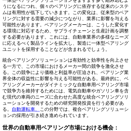
一体型ベアリングソリューションをますます多く組み込むよ
うになるにつれ、個々のベアリングに依存する従来のシステ
ムは有用性が低下していきます。この変化は、従来型のベア
リングに対する需要の減少につながり、業界に影響を与える
可能性があります。ベアリングメーカーは、こうした変化す
る環境に対応するため、サプライチェーンと生産計画を調整
する必要があります。これには、自動車業界の多様なニーズ
に応えるべく製品ラインを拡大し、製造に一体型ベアリング
ユニットを採用することなどが含まれるでしょう。
統合ベアリングソリューションは有効性と効率性を向上させ
る一方で、この市場におけるメーカー間の競争を激化させ
る。この競争により価格と利益率が圧迫され、ベアリング業
界全体の収益性に影響を与える可能性がある。最終的に、ベ
アリングメーカーがダイナミックな自動車用ベアリング市場
で競争力を維持するためには、電気自動車やガソリン車を含
む現代の車両のニーズに合わせた高度な統合ベアリングソリ
ューションを開発するための研究開発投資を行う必要があ
る。
自動運転車、
この分野では、複合ベアリングソリューシ
ョンの採用が引き続き進められています。
世界の自動車用ベアリング市場における機会：