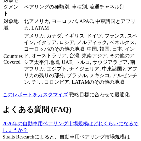
対象セ
グメン
ベアリングの種類別, 車種別, 流通チャネル別
ト
対象地
北アメリカ, ヨーロッパ, APAC, 中東諸国とアフリ
域
カ, LATAM
アメリカ, カナダ, イギリス, ドイツ, フランス, スペ
イン, イタリア, ロシア, ノルディック, ベネルクス,
ヨーロッパのその他の地域, 中国, 韓国, 日本, イン
ド, オーストラリア, 台湾, 東南アジア, その他のア
Countries
Covered
ジア太平洋地域, UAE, トルコ, サウジアラビア, 南
アフリカ, エジプト, ナイジェリア, 中東諸国とアフ
リカの残りの部分, ブラジル, メキシコ, アルゼンチ
ン, チリ, コロンビア, LATAMのその他の地域
このレポートをカスタマイズ
戦略目標に合わせて最適化
よくある質問 (FAQ)
2026年の自動車用ベアリング市場規模はどれくらいになるで
しょうか？
Straits Researchによると、自動車用ベアリング市場規模は