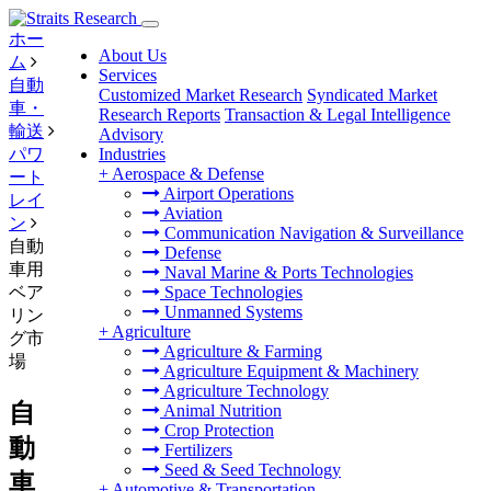
ホー
About Us
ム
Services
自動
Customized Market Research
Syndicated Market
車・
Research Reports
Transaction & Legal Intelligence
輸送
Advisory
パワ
Industries
+
Aerospace & Defense
ート
Airport Operations
レイ
Aviation
ン
Communication Navigation & Surveillance
自動
Defense
車用
Naval Marine & Ports Technologies
ベア
Space Technologies
Unmanned Systems
リン
+
Agriculture
グ市
Agriculture & Farming
場
Agriculture Equipment & Machinery
Agriculture Technology
自
Animal Nutrition
Crop Protection
動
Fertilizers
Seed & Seed Technology
車
+
Automotive & Transportation