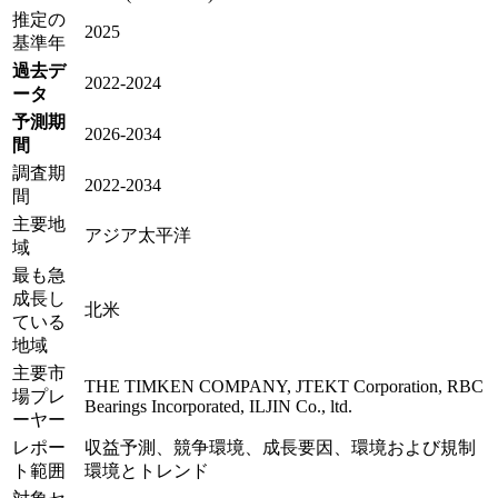
推定の
2025
基準年
過去デ
2022-2024
ータ
予測期
2026-2034
間
調査期
2022-2034
間
主要地
アジア太平洋
域
最も急
成長し
北米
ている
地域
主要市
THE TIMKEN COMPANY, JTEKT Corporation, RBC
場プレ
Bearings Incorporated, ILJIN Co., ltd.
ーヤー
レポー
収益予測、競争環境、成長要因、環境および規制
ト範囲
環境とトレンド