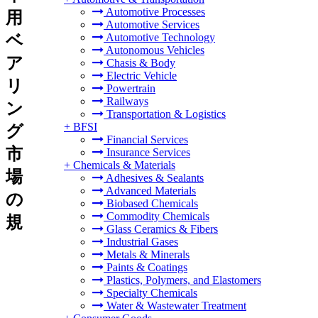
Automotive Processes
用
Automotive Services
ベ
Automotive Technology
Autonomous Vehicles
ア
Chasis & Body
Electric Vehicle
リ
Powertrain
Railways
ン
Transportation & Logistics
+
BFSI
グ
Financial Services
市
Insurance Services
+
Chemicals & Materials
場
Adhesives & Sealants
Advanced Materials
の
Biobased Chemicals
Commodity Chemicals
規
Glass Ceramics & Fibers
Industrial Gases
Metals & Minerals
Paints & Coatings
Plastics, Polymers, and Elastomers
Specialty Chemicals
Water & Wastewater Treatment