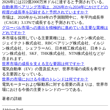
2026年には222億2000万米ドルに達すると予測されている。
自動車用ベアリング市場は、2026年から2034年にかけてどの
程度の成長率を記録すると予想されていますか？
市場は、2026年から2034年の予測期間中に、年平均成長率
（CAGR）3.13%で成長すると予測されている。
グローバル市場への進出を積極的に進めている主要な業種は
どれですか？
本市場を採用している主要業種には、ティムケン株式会社、
ジェイテクト株式会社、RBCベアリング株式会社、イルジ
ン株式会社、シェフラーAG、日本精工株式会社、日本トム
ソン株式会社、SKF、THK株式会社、NTN株式会社などが
含まれます。
世界市場の成長を支える主な要因は何ですか？
電気自動車（EV）の普及拡大が、世界市場の成長を牽引す
る主要因となっている。
世界の市場における今後のトレンドは何ですか？
電気モーターおよび駆動系に対する需要の高まりは、世界市
場における今後の主要トレンドの一つである。
著者の詳細
Abhijeet Patil