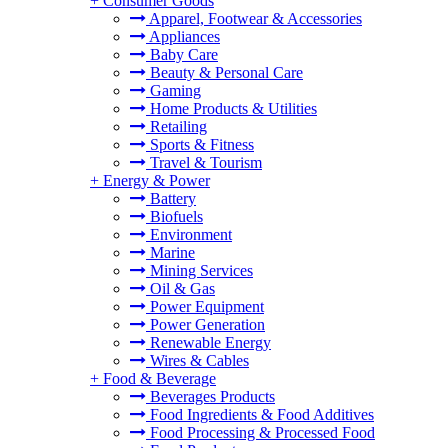
+
Consumer Goods
Apparel, Footwear & Accessories
Appliances
Baby Care
Beauty & Personal Care
Gaming
Home Products & Utilities
Retailing
Sports & Fitness
Travel & Tourism
+
Energy & Power
Battery
Biofuels
Environment
Marine
Mining Services
Oil & Gas
Power Equipment
Power Generation
Renewable Energy
Wires & Cables
+
Food & Beverage
Beverages Products
Food Ingredients & Food Additives
Food Processing & Processed Food