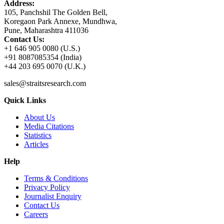
Address:
105, Panchshil The Golden Bell,
Koregaon Park Annexe, Mundhwa,
Pune, Maharashtra 411036
Contact Us:
+1 646 905 0080 (U.S.)
+91 8087085354 (India)
+44 203 695 0070 (U.K.)
sales@straitsresearch.com
Quick Links
About Us
Media Citations
Statistics
Articles
Help
Terms & Conditions
Privacy Policy
Journalist Enquiry
Contact Us
Careers