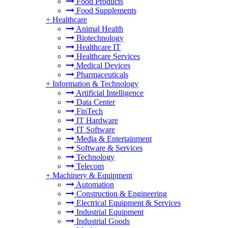
Food Products
Food Supplements
+
Healthcare
Animal Health
Biotechnology
Healthcare IT
Healthcare Services
Medical Devices
Pharmaceuticals
+
Information & Technology
Artificial Intelligence
Data Center
FinTech
IT Hardware
IT Software
Media & Entertainment
Software & Services
Technology
Telecom
+
Machinery & Equipment
Automation
Construction & Engineering
Electrical Equipment & Services
Industrial Equipment
Industrial Goods