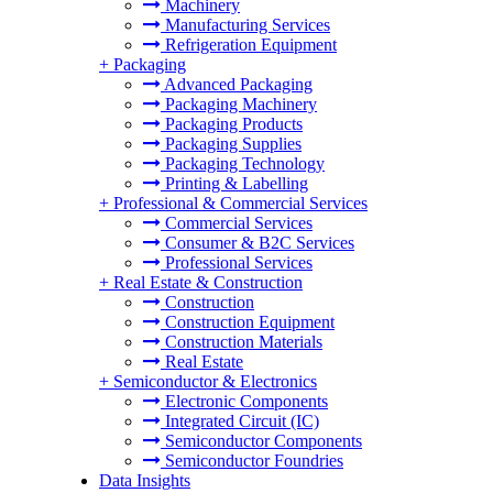
Machinery
Manufacturing Services
Refrigeration Equipment
+
Packaging
Advanced Packaging
Packaging Machinery
Packaging Products
Packaging Supplies
Packaging Technology
Printing & Labelling
+
Professional & Commercial Services
Commercial Services
Consumer & B2C Services
Professional Services
+
Real Estate & Construction
Construction
Construction Equipment
Construction Materials
Real Estate
+
Semiconductor & Electronics
Electronic Components
Integrated Circuit (IC)
Semiconductor Components
Semiconductor Foundries
Data Insights