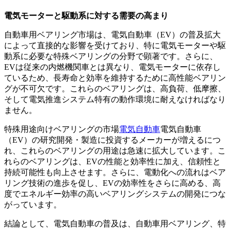
電気モーターと駆動系に対する需要の高まり
自動車用ベアリング市場は、電気自動車（EV）の普及拡大
によって直接的な影響を受けており、特に電気モーターや駆
動系に必要な特殊ベアリングの分野で顕著です。さらに、
EVは従来の内燃機関車とは異なり、電気モーターに依存し
ているため、長寿命と効率を維持するために高性能ベアリン
グが不可欠です。これらのベアリングは、高負荷、低摩擦、
そして電気推進システム特有の動作環境に耐えなければなり
ません。
特殊用途向けベアリングの市場
電気自動車
電気自動車
（EV）の研究開発・製造に投資するメーカーが増えるにつ
れ、これらのベアリングの用途は急速に拡大しています。こ
れらのベアリングは、EVの性能と効率性に加え、信頼性と
持続可能性も向上させます。さらに、電動化への流れはベア
リング技術の進歩を促し、EVの効率性をさらに高める、高
度でエネルギー効率の高いベアリングシステムの開発につな
がっています。
結論として、電気自動車の普及は、自動車用ベアリング、特