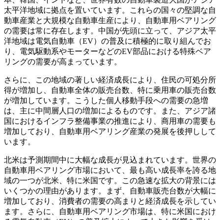
太平洋地域に拠点を置いています。これらの国々の堅調な自
動車産業と大規模な自動車生産により、自動車用ベアリング
の需要は常に存在します。中国が先頭に立って、アジア太平
洋地域は電気自動車（EV）の普及に積極的に取り組んでお
り、電気駆動系やモーターなどのEV部品における特殊ベア
リングの需要が高まっています。
さらに、この地域の著しい経済成長により、住民の可処分所
得が増加し、自動車全体の販売台数、特に乗用車の販売台数
が増加しています。こうした個人移動手段への需要の急増
は、主に中間層人口の増加によるものです。また、アジア諸
国におけるインフラ整備事業の推進により、商用車の需要も
増加しており、自動車用ベアリング産業の発展を後押しして
います。
北米は予測期間中に大幅な成長が見込まれています。世界の
自動車用ベアリング市場において、最も高い成長率を誇る地
域の一つが北米、特に米国です。この急速な拡大の背景には
いくつかの理由があります。まず、自動車販売台数が大幅に
増加しており、消費者の需要の高まりと経済成長を示してい
ます。さらに、自動車用ベアリング市場は、特に米国におけ