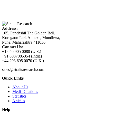
Address:
105, Panchshil The Golden Bell,
Koregaon Park Annexe, Mundhwa,
Pune, Maharashtra 411036
Contact Us:
+1 646 905 0080 (U.S.)
+91 8087085354 (India)
+44 203 695 0070 (U.K.)
sales@straitsresearch.com
Quick Links
About Us
Media Citations
Statistics
Articles
Help