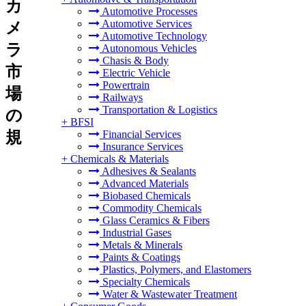
カ
Automotive Processes
Automotive Services
メ
Automotive Technology
ラ
Autonomous Vehicles
Chasis & Body
市
Electric Vehicle
Powertrain
場
Railways
Transportation & Logistics
の
+
BFSI
規
Financial Services
Insurance Services
+
Chemicals & Materials
Adhesives & Sealants
Advanced Materials
Biobased Chemicals
Commodity Chemicals
Glass Ceramics & Fibers
Industrial Gases
Metals & Minerals
Paints & Coatings
Plastics, Polymers, and Elastomers
Specialty Chemicals
Water & Wastewater Treatment