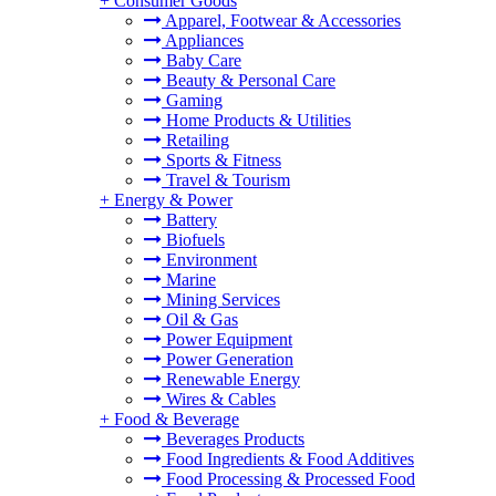
+
Consumer Goods
Apparel, Footwear & Accessories
Appliances
Baby Care
Beauty & Personal Care
Gaming
Home Products & Utilities
Retailing
Sports & Fitness
Travel & Tourism
+
Energy & Power
Battery
Biofuels
Environment
Marine
Mining Services
Oil & Gas
Power Equipment
Power Generation
Renewable Energy
Wires & Cables
+
Food & Beverage
Beverages Products
Food Ingredients & Food Additives
Food Processing & Processed Food