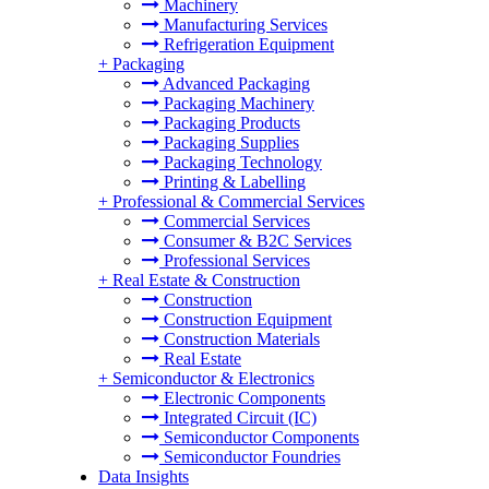
Machinery
Manufacturing Services
Refrigeration Equipment
+
Packaging
Advanced Packaging
Packaging Machinery
Packaging Products
Packaging Supplies
Packaging Technology
Printing & Labelling
+
Professional & Commercial Services
Commercial Services
Consumer & B2C Services
Professional Services
+
Real Estate & Construction
Construction
Construction Equipment
Construction Materials
Real Estate
+
Semiconductor & Electronics
Electronic Components
Integrated Circuit (IC)
Semiconductor Components
Semiconductor Foundries
Data Insights