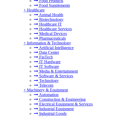
Food Products
Food Supplements
+
Healthcare
Animal Health
Biotechnology
Healthcare IT
Healthcare Services
Medical Devices
Pharmaceuticals
+
Information & Technology
Artificial Intelligence
Data Center
FinTech
IT Hardware
IT Software
Media & Entertainment
Software & Services
Technology
Telecom
+
Machinery & Equipment
Automation
Construction & Engineering
Electrical Equipment & Services
Industrial Equipment
Industrial Goods