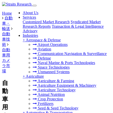
About Us
Home
Services
自動
Customized Market Research
Syndicated Market
車・
Research Reports
Transaction & Legal Intelligence
輸送
Advisory
自動
Industries
車技
+
Aerospace & Defense
術
Airport Operations
Aviation
自動
Communication Navigation & Surveillance
車用
Defense
カメ
Naval Marine & Ports Technologies
ラ市
Space Technologies
場
Unmanned Systems
+
Agriculture
Agriculture & Farming
自
Agriculture Equipment & Machinery
動
Agriculture Technology
Animal Nutrition
車
Crop Protection
Fertilizers
用
Seed & Seed Technology
+
Automotive & Transportation