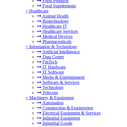
Food Products
Food Supplements
+
Healthcare
Animal Health
Biotechnology
Healthcare IT
Healthcare Services
Medical Devices
Pharmaceuticals
+
Information & Technology
Artificial Intelligence
Data Center
FinTech
IT Hardware
IT Software
Media & Entertainment
Software & Services
Technology
Telecom
+
Machinery & Equipment
Automation
Construction & Engineering
Electrical Equipment & Services
Industrial Equipment
Industrial Goods