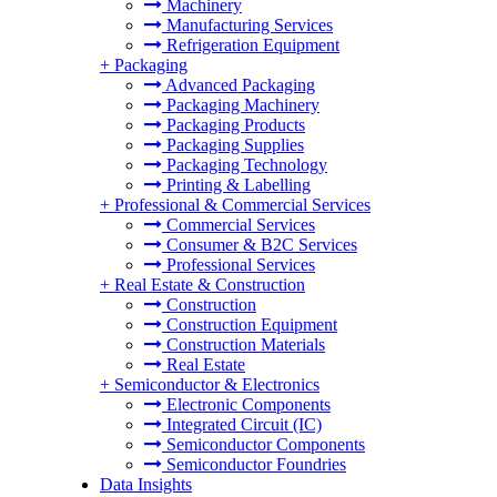
Machinery
Manufacturing Services
Refrigeration Equipment
+
Packaging
Advanced Packaging
Packaging Machinery
Packaging Products
Packaging Supplies
Packaging Technology
Printing & Labelling
+
Professional & Commercial Services
Commercial Services
Consumer & B2C Services
Professional Services
+
Real Estate & Construction
Construction
Construction Equipment
Construction Materials
Real Estate
+
Semiconductor & Electronics
Electronic Components
Integrated Circuit (IC)
Semiconductor Components
Semiconductor Foundries
Data Insights