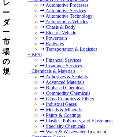
レ
Automotive Processes
Automotive Services
ー
Automotive Technology
ダ
Autonomous Vehicles
Chasis & Body
ー
Electric Vehicle
Powertrain
市
Railways
Transportation & Logistics
場
+
BFSI
の
Financial Services
Insurance Services
規
+
Chemicals & Materials
Adhesives & Sealants
Advanced Materials
Biobased Chemicals
Commodity Chemicals
Glass Ceramics & Fibers
Industrial Gases
Metals & Minerals
Paints & Coatings
Plastics, Polymers, and Elastomers
Specialty Chemicals
Water & Wastewater Treatment