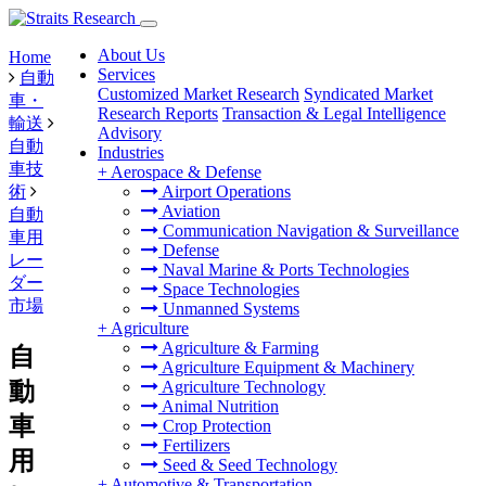
About Us
Home
Services
自動
Customized Market Research
Syndicated Market
車・
Research Reports
Transaction & Legal Intelligence
輸送
Advisory
自動
Industries
車技
+
Aerospace & Defense
術
Airport Operations
Aviation
自動
Communication Navigation & Surveillance
車用
Defense
レー
Naval Marine & Ports Technologies
ダー
Space Technologies
市場
Unmanned Systems
+
Agriculture
Agriculture & Farming
自
Agriculture Equipment & Machinery
動
Agriculture Technology
Animal Nutrition
車
Crop Protection
Fertilizers
用
Seed & Seed Technology
+
Automotive & Transportation