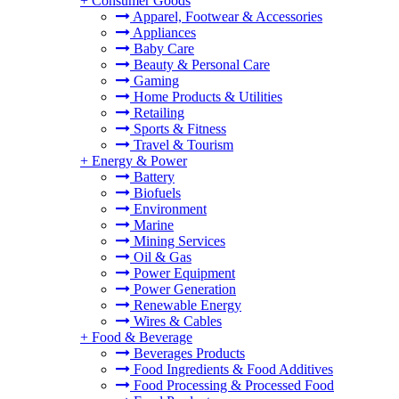
+
Consumer Goods
Apparel, Footwear & Accessories
Appliances
Baby Care
Beauty & Personal Care
Gaming
Home Products & Utilities
Retailing
Sports & Fitness
Travel & Tourism
+
Energy & Power
Battery
Biofuels
Environment
Marine
Mining Services
Oil & Gas
Power Equipment
Power Generation
Renewable Energy
Wires & Cables
+
Food & Beverage
Beverages Products
Food Ingredients & Food Additives
Food Processing & Processed Food