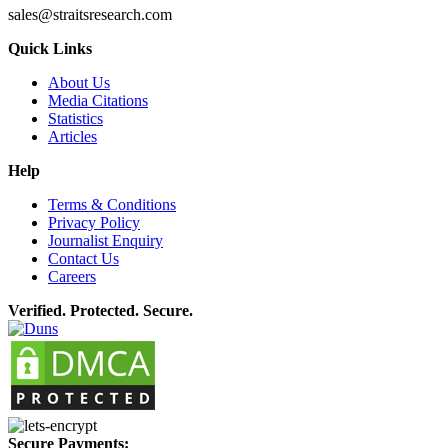
sales@straitsresearch.com
Quick Links
About Us
Media Citations
Statistics
Articles
Help
Terms & Conditions
Privacy Policy
Journalist Enquiry
Contact Us
Careers
Verified. Protected. Secure.
Secure Payments: