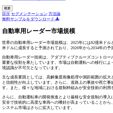
概要
目次
セグメンテーション
方法論
無料サンプルをダウンロード
自動車用レーダー市場規模
世界の自動車用レーダー市場規模は、2025年には82億米ドルと評価さ
米ドルに成長すると予測されており、2026年から2034年の予
自動車用レーダー技術は、アダプティブクルーズコントロー
重要な役割を果たしています。市場は自動運転への移行によ
境認識が不可欠となっています。
主な成長要因としては、高解像度画像処理や測距範囲の拡大
と信頼性が向上しています。さらに、道路上の事故や死亡事
す。また、様々な地域における規制枠組みが安全技術の利用
さらに、自動運転車の開発推進とより厳格な安全規制の導入
安全で技術的に高度な車両への嗜好が高まっていることから
システム市場はさらに拡大しています。