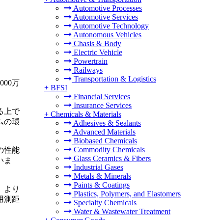
Automotive Processes
Automotive Services
Automotive Technology
Autonomous Vehicles
Chasis & Body
Electric Vehicle
Powertrain
Railways
Transportation & Logistics
000万
+
BFSI
Financial Services
Insurance Services
る上で
+
Chemicals & Materials
ムの環
Adhesives & Sealants
Advanced Materials
Biobased Chemicals
Commodity Chemicals
の性能
Glass Ceramics & Fibers
いま
Industrial Gases
Metals & Minerals
Paints & Coatings
、より
Plastics, Polymers, and Elastomers
用測距
Specialty Chemicals
Water & Wastewater Treatment