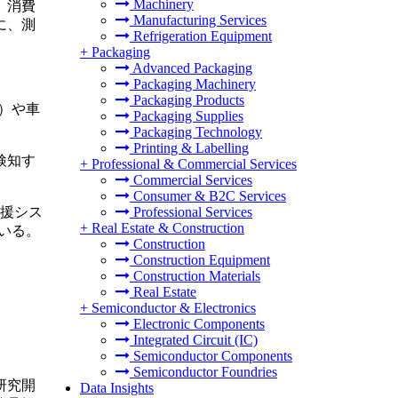
Machinery
。消費
Manufacturing Services
に、測
Refrigeration Equipment
+
Packaging
Advanced Packaging
Packaging Machinery
Packaging Products
）や車
Packaging Supplies
Packaging Technology
Printing & Labelling
検知す
+
Professional & Commercial Services
Commercial Services
Consumer & B2C Services
援シス
Professional Services
+
Real Estate & Construction
いる。
Construction
Construction Equipment
Construction Materials
Real Estate
+
Semiconductor & Electronics
Electronic Components
Integrated Circuit (IC)
Semiconductor Components
Semiconductor Foundries
研究開
Data Insights