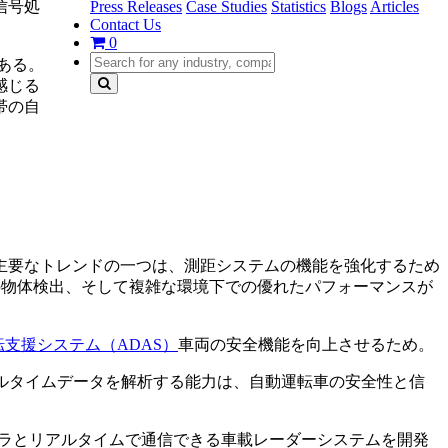
Press Releases
Case Studies
Statistics
Blogs
Articles
信号処
Contact Us
0
ある。
感じる
帯の自
主要なトレンドの一つは、測距システムの機能を強化するため
の物体検出、そして複雑な環境下での優れたパフォーマンスが
転支援システム（ADAS）
車両の安全機能を向上させるため。
ルタイムデータを解析する能力は、自動運転車の安全性と信
フラとリアルタイムで通信できる車載レーダーシステムを開発