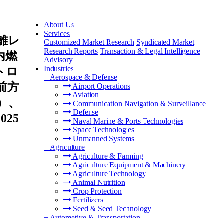
About Us
Services
離レ
Customized Market Research
Syndicated Market
Research Reports
Transaction & Legal Intelligence
内燃
Advisory
Industries
トロ
+
Aerospace & Defense
前方
Airport Operations
Aviation
）、
Communication Navigation & Surveillance
Defense
25
Naval Marine & Ports Technologies
Space Technologies
Unmanned Systems
+
Agriculture
Agriculture & Farming
Agriculture Equipment & Machinery
Agriculture Technology
Animal Nutrition
Crop Protection
Fertilizers
Seed & Seed Technology
+
Automotive & Transportation