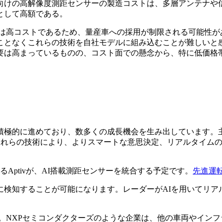
向けの高解像度測距センサーの製造コストは、多層アンテナや
として高額である。
術は高コストであるため、量産車への採用が制限される可能性が
ことなくこれらの技術を自社モデルに組み込むことが難しいと
要は高まっているものの、コスト面での懸念から、特に低価格
積極的に進めており、数多くの成長機会を生み出しています。
。これらの技術により、よりスマートな意思決定、リアルタイム
るAptivが、AI搭載測距センサーを統合する予定です。
先進運
に検知することが可能になります。レーダーがAIを用いてリア
。NXPセミコンダクターズのような企業は、他の車両やイン