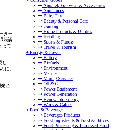
+
Consumer Goods
Apparel, Footwear & Accessories
Appliances
Baby Care
Beauty & Personal Care
Gaming
Home Products & Utilities
ーダー
Retailing
環境認
Sports & Fitness
とって
Travel & Tourism
+
Energy & Power
Battery
実現し、
Biofuels
Environment
めに、
Marine
Mining Services
Oil & Gas
開発企
Power Equipment
Power Generation
Renewable Energy
Wires & Cables
+
Food & Beverage
Beverages Products
Food Ingredients & Food Additives
Food Processing & Processed Food