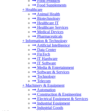
Food Products
Food Supplements
+
Healthcare
Animal Health
Biotechnology
Healthcare IT
Healthcare Services
Medical Devices
Pharmaceuticals
+
Information & Technology
Artificial Intelligence
Data Center
FinTech
IT Hardware
IT Software
Media & Entertainment
Software & Services
Technology
Telecom
+
Machinery & Equipment
Automation
Construction & Engineering
Electrical Equipment & Services
Industrial Equipment
Industrial Goods