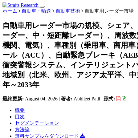
ホーム
自動車・輸送
自動車技術
自動車用レーダー市場
自動車用レーダー市場の規模、シェア
ーダー、中・短距離レーダー）、周波数別（
機関、電気）、車種別（乗用車、商用車
ール（ACC）、自動緊急ブレーキ（AE
衝突警報システム、インテリジェントパ
地域別（北米、欧州、アジア太平洋、中東
年～2033年
最終更新:
August 04, 2026
|
著者:
Abhijeet Patil
|
形式:
概要
目次
セグメンテーション
方法論
無料サンプルをダウンロード