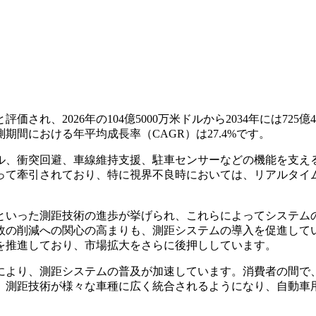
れ、2026年の104億5000万米ドルから2034年には725億4
測期間における年平均成長率（CAGR）は27.4%です。
ル、衝突回避、車線維持支援、駐車センサーなどの機能を支え
って牽引されており、特に視界不良時においては、リアルタイ
といった測距技術の進歩が挙げられ、これらによってシステム
故の削減への関心の高まりも、測距システムの導入を促進して
を推進しており、市場拡大をさらに後押ししています。
により、測距システムの普及が加速しています。消費者の間で
、測距技術が様々な車種に広く統合されるようになり、自動車