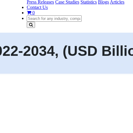
Press Releases
Case Studies
Statistics
Blogs
Articles
Contact Us
0