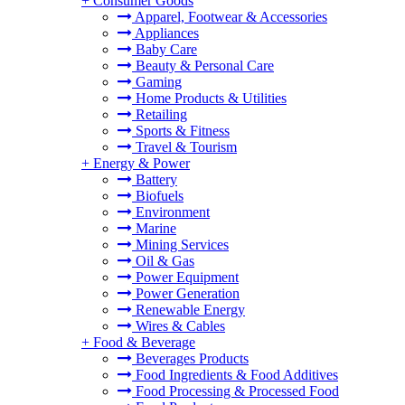
+
Consumer Goods
Apparel, Footwear & Accessories
Appliances
Baby Care
Beauty & Personal Care
Gaming
Home Products & Utilities
Retailing
Sports & Fitness
Travel & Tourism
+
Energy & Power
Battery
Biofuels
Environment
Marine
Mining Services
Oil & Gas
Power Equipment
Power Generation
Renewable Energy
Wires & Cables
+
Food & Beverage
Beverages Products
Food Ingredients & Food Additives
Food Processing & Processed Food