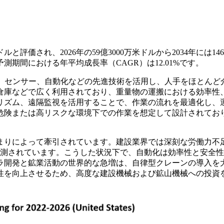
と評価され、2026年の59億3000万米ドルから2034年には146億
予測期間における年平均成長率（CAGR）は12.01%です。
ン、センサー、自動化などの先進技術を活用し、人手をほとんど
倉庫などで広く利用されており、重量物の運搬における効率性
リズム、遠隔監視を活用することで、作業の流れを最適化し、
危険または高リスクな環境下での作業を想定して設計されてお
まりによって牽引されています。建設業界では深刻な労働力不
と予測されています。こうした状況下で、自動化は効率性と安全
ラ開発と鉱業活動の世界的な急増は、自律型クレーンの導入を
性を向上させるため、高度な建設機械および鉱山機械への投資