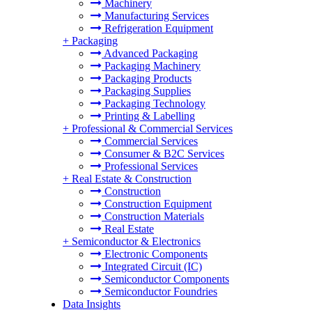
Machinery
Manufacturing Services
Refrigeration Equipment
+
Packaging
Advanced Packaging
Packaging Machinery
Packaging Products
Packaging Supplies
Packaging Technology
Printing & Labelling
+
Professional & Commercial Services
Commercial Services
Consumer & B2C Services
Professional Services
+
Real Estate & Construction
Construction
Construction Equipment
Construction Materials
Real Estate
+
Semiconductor & Electronics
Electronic Components
Integrated Circuit (IC)
Semiconductor Components
Semiconductor Foundries
Data Insights