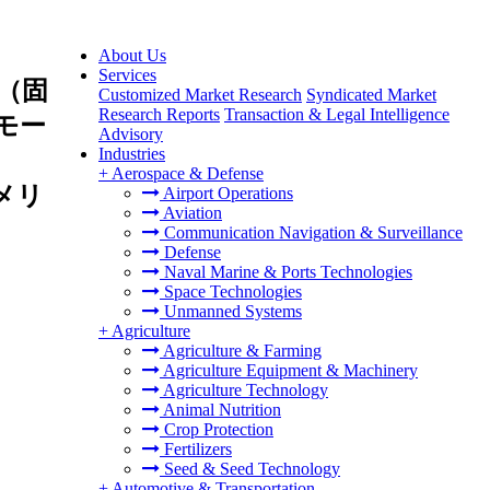
About Us
Services
（固
Customized Market Research
Syndicated Market
Research Reports
Transaction & Legal Intelligence
モー
Advisory
Industries
ョ
+
Aerospace & Defense
メリ
Airport Operations
Aviation
Communication Navigation & Surveillance
Defense
Naval Marine & Ports Technologies
Space Technologies
Unmanned Systems
+
Agriculture
Agriculture & Farming
Agriculture Equipment & Machinery
Agriculture Technology
Animal Nutrition
Crop Protection
Fertilizers
Seed & Seed Technology
+
Automotive & Transportation