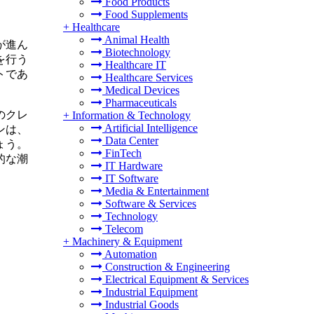
Food Products
Food Supplements
+
Healthcare
Animal Health
が進ん
Biotechnology
を行う
Healthcare IT
トであ
Healthcare Services
Medical Devices
Pharmaceuticals
のクレ
+
Information & Technology
Artificial Intelligence
ンは、
Data Center
ょう。
FinTech
的な潮
IT Hardware
IT Software
Media & Entertainment
Software & Services
Technology
Telecom
+
Machinery & Equipment
Automation
Construction & Engineering
Electrical Equipment & Services
Industrial Equipment
Industrial Goods