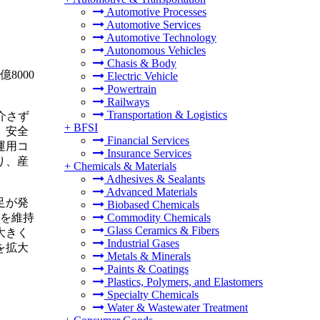
Automotive Processes
Automotive Services
Automotive Technology
Autonomous Vehicles
Chasis & Body
8000
Electric Vehicle
Powertrain
Railways
Transportation & Logistics
介さず
+
BFSI
、安全
Financial Services
運用コ
Insurance Services
り、産
+
Chemicals & Materials
Adhesives & Sealants
Advanced Materials
足が発
Biobased Chemicals
性を維持
Commodity Chemicals
Glass Ceramics & Fibers
大きく
Industrial Gases
を拡大
Metals & Minerals
Paints & Coatings
Plastics, Polymers, and Elastomers
Specialty Chemicals
Water & Wastewater Treatment