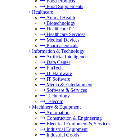
Food Products
Food Supplements
+
Healthcare
Animal Health
Biotechnology
Healthcare IT
Healthcare Services
Medical Devices
Pharmaceuticals
+
Information & Technology
Artificial Intelligence
Data Center
FinTech
IT Hardware
IT Software
Media & Entertainment
Software & Services
Technology
Telecom
+
Machinery & Equipment
Automation
Construction & Engineering
Electrical Equipment & Services
Industrial Equipment
Industrial Goods