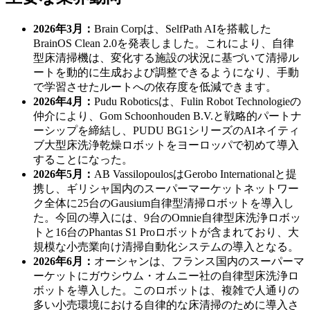
2026年3月：
Brain Corpは、SelfPath AIを搭載した
BrainOS Clean 2.0を発表しました。これにより、自律
型床清掃機は、変化する施設の状況に基づいて清掃ル
ートを動的に生成および調整できるようになり、手動
で学習させたルートへの依存度を低減できます。
2026年4月：
Pudu Roboticsは、Fulin Robot Technologieの
仲介により、Gom Schoonhouden B.V.と戦略的パートナ
ーシップを締結し、PUDU BG1シリーズのAIネイティ
ブ大型床洗浄乾燥ロボットをヨーロッパで初めて導入
することになった。
2026年5月：
AB VassilopoulosはGerobo Internationalと提
携し、ギリシャ国内のスーパーマーケットネットワー
ク全体に25台のGausium自律型清掃ロボットを導入し
た。今回の導入には、9台のOmnie自律型床洗浄ロボッ
トと16台のPhantas S1 Proロボットが含まれており、大
規模な小売業向け清掃自動化システムの導入となる。
2026年6月：
オーシャンは、フランス国内のスーパーマ
ーケットにガウシウム・オムニー社の自律型床洗浄ロ
ボットを導入した。このロボットは、複雑で人通りの
多い小売環境における自律的な床清掃のために導入さ