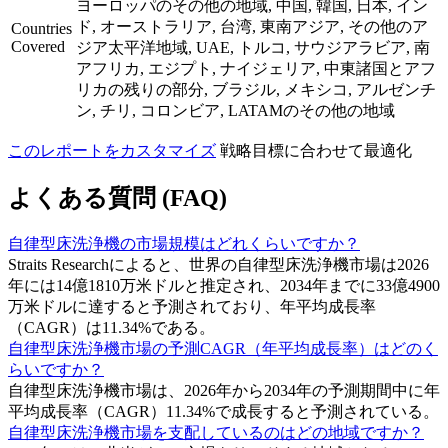
ヨーロッパのその他の地域, 中国, 韓国, 日本, イン
ド, オーストラリア, 台湾, 東南アジア, その他のア
Countries
Covered
ジア太平洋地域, UAE, トルコ, サウジアラビア, 南
アフリカ, エジプト, ナイジェリア, 中東諸国とアフ
リカの残りの部分, ブラジル, メキシコ, アルゼンチ
ン, チリ, コロンビア, LATAMのその他の地域
このレポートをカスタマイズ
戦略目標に合わせて最適化
よくある質問 (FAQ)
自律型床洗浄機の市場規模はどれくらいですか？
Straits Researchによると、世界の自律型床洗浄機市場は2026
年には14億1810万米ドルと推定され、2034年までに33億4900
万米ドルに達すると予測されており、年平均成長率
（CAGR）は11.34%である。
自律型床洗浄機市場の予測CAGR（年平均成長率）はどのく
らいですか？
自律型床洗浄機市場は、2026年から2034年の予測期間中に年
平均成長率（CAGR）11.34%で成長すると予測されている。
自律型床洗浄機市場を支配しているのはどの地域ですか？