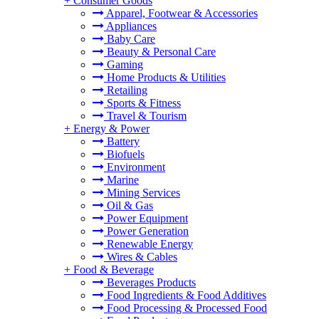
+
Consumer Goods
Apparel, Footwear & Accessories
Appliances
Baby Care
Beauty & Personal Care
Gaming
Home Products & Utilities
Retailing
Sports & Fitness
Travel & Tourism
+
Energy & Power
Battery
Biofuels
Environment
Marine
Mining Services
Oil & Gas
Power Equipment
Power Generation
Renewable Energy
Wires & Cables
+
Food & Beverage
Beverages Products
Food Ingredients & Food Additives
Food Processing & Processed Food