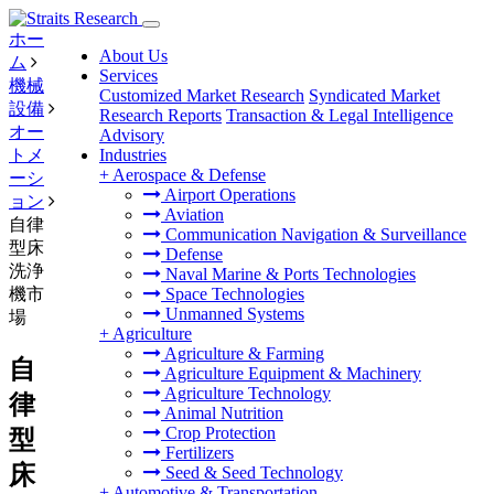
ホー
About Us
ム
Services
機械
Customized Market Research
Syndicated Market
設備
Research Reports
Transaction & Legal Intelligence
オー
Advisory
トメ
Industries
+
Aerospace & Defense
ーシ
Airport Operations
ョン
Aviation
自律
Communication Navigation & Surveillance
型床
Defense
洗浄
Naval Marine & Ports Technologies
機市
Space Technologies
Unmanned Systems
場
+
Agriculture
Agriculture & Farming
自
Agriculture Equipment & Machinery
Agriculture Technology
律
Animal Nutrition
Crop Protection
型
Fertilizers
床
Seed & Seed Technology
+
Automotive & Transportation