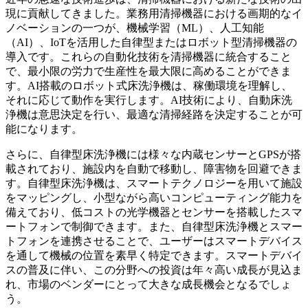
現に貢献してきました。業務用清掃機器における画期的なイ
ノベーションの一つが、機械学習（ML）、人工知能
（AI）、IoTを活用した自律型またはロボット型清掃機器の
導入です。これらの自動化技術を清掃機器に統合すること
で、最小限の労力で生産性を最大限に高めることができま
す。AI搭載のロボット式床洗浄機は、稼働環境を理解し、
それに応じて動作を実行します。AI技術により、自動床洗
浄機は意思決定を行い、最適な清掃経路を決定することが可
能になります。
さらに、自律型床洗浄機には様々な内蔵センサーとGPSが搭
載されており、施設内を自動で移動し、障害物を回避できま
す。自律型床洗浄機は、スマートテクノロジーを用いて施設
をマッピングし、小型ながら高いコンピューティング能力を
備えており、低コストの光学機器とセンサーを搭載したスマ
ートフォンで制御できます。また、自律型床洗浄機とスマー
トフォンを連携させることで、ユーザーはスマートデバイス
を通して機械の位置を素早く特定できます。スマートデバイ
スの普及に伴い、この分野への投資は年々高い成長が見込ま
れ、市場のベンダーにとって大きな成長機会となるでしょ
う。