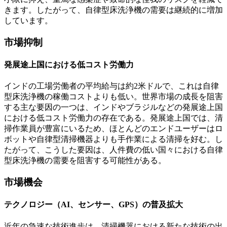
きます。したがって、自律型床洗浄機の需要は継続的に増加
しています。
市場抑制
発展途上国における低コスト労働力
インドの工場労働者の平均給与は約2米ドルで、これは自律
型床洗浄機の稼働コストよりも低い。世界市場の成長を阻害
する主な要因の一つは、インドやブラジルなどの発展途上国
における低コスト労働力の存在である。発展途上国では、清
掃作業員が豊富にいるため、ほとんどのエンドユーザーはロ
ボットや自律型清掃機器よりも手作業による清掃を好む。し
たがって、こうした要因は、人件費の低い国々における自律
型床洗浄機の需要を阻害する可能性がある。
市場機会
テクノロジー（AI、センサー、GPS）の普及拡大
近年の急速な技術進歩は、清掃機器における新たな技術の出