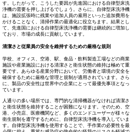
す。したがって、こうした要因が先進国における自律型床洗
浄機の需要を押し上げるでしょう。さらに、自律型床洗浄機
は、施設拡張時に残業や追加人員の雇用といった追加費用を
かけることなく、清掃作業の最適化に役立ちます。結果とし
て、先進国における自律型床洗浄機の需要は継続的に増加し
ており、市場の成長に貢献しています。
清潔さと従業員の安全を維持するための厳格な規則
学校、オフィス、空港、駅、食品・飲料製造工場などの商業
施設や産業施設における清潔さと衛生状態の維持は極めて重
要です。あらゆる産業分野において、労働者と環境の安全を
確保するために厳格な管理と規制が適用されています。さら
に、製品の安全性は世界中の企業にとって最優先事項となっ
ています。
人通りの多い場所では、専門的な清掃機器がなければ清潔さ
と衛生状態を維持することが困難になります。そのため、空
港、小売店、医療機関など、多くのエンドユーザーが様々な
衛生規制を遵守するために、自律型床洗浄機を導入していま
す。自律型床洗浄機を使用することで、手作業の必要性を最
小限に抑え、重篤な感染症や致命的な怪我のリスクを軽減で