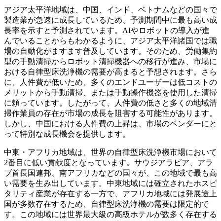
アジア太平洋地域は、中国、インド、ベトナムなどの国々で
製造業が急速に成長しているため、予測期間中に最も高い成
長率を示すと予測されています。AIやロボットの導入が進
んでいることからもわかるように、アジア太平洋諸国では職
場の自動化がますます普及しています。そのため、労働集約
型の手動清掃からロボット清掃機器への移行が進み、市場に
おける自律型床洗浄機の需要が高まると予想されます。さら
に、人件費が低いため、多くのエンドユーザーは低コストの
メリットから手動清掃、または手動操作機器を使用した清掃
に頼っています。したがって、人件費の低さと多くの地域清
掃作業員の存在が市場の成長を阻害する可能性があります。
しかし、中国における人件費の上昇は、市場のベンダーにと
って特別な成長機会を提供します。
中東・アフリカ地域は、世界の自律型床洗浄機市場において
2番目に低い貢献度となっています。サウジアラビア、アラ
ブ首長国連邦、南アフリカなどの国々が、この地域で最も高
い需要を生み出しています。中東地域には確立されたホスピ
タリティ産業が存在する一方で、アフリカ地域には発展途上
国が多数存在するため、自律型床洗浄機の需要は限定的で
す。この地域には世界最大級の高級ホテルが数多く存在する