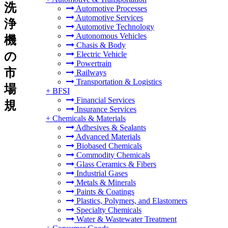
洗
Automotive Processes
Automotive Services
浄
Automotive Technology
Autonomous Vehicles
機
Chasis & Body
の
Electric Vehicle
Powertrain
市
Railways
Transportation & Logistics
場
+
BFSI
Financial Services
規
Insurance Services
+
Chemicals & Materials
Adhesives & Sealants
Advanced Materials
Biobased Chemicals
Commodity Chemicals
Glass Ceramics & Fibers
Industrial Gases
Metals & Minerals
Paints & Coatings
Plastics, Polymers, and Elastomers
Specialty Chemicals
Water & Wastewater Treatment