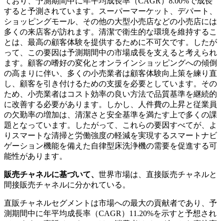
ており、予測期間中に年平均成長率（CAGR）8.00%で成長
すると予測されています。スーパーマーケット、デパート、
ショッピングモール、その他の大型小売店などの小売店には
多くの来店客が訪れます。清潔で衛生的な環境を維持するこ
とは、最高の顧客体験を提供するために不可欠です。したが
って、この要因は予測期間中の市場成長を支えると考えられ
ます。顧客の嗜好の変化とオンラインショッピングへの傾倒
の高まりに伴い、多くの小売業者は顧客体験向上策を練り直
し、顧客を引き付けるための支援を必要としています。その
ため、小売業者はコスト効率の良い方法で品質基準を継続的
に改善する必要があります。しかし、人件費の上昇と従業員
の欠勤率の増加は、清潔さと安全基準を満たす上で多くの課
題となっています。したがって、これらの要因すべてが、よ
りスマートな清掃と労働強度の軽減を実現するスマートナビ
ゲーション機能を備えた自律型床洗浄機の需要を促進する可
能性があります。
販売チャネルに基づいて、
世界市場は、直接販売チャネルと
間接販売チャネルに分かれている。
直販チャネルセグメントは市場への最大の貢献者であり、予
測期間中に年平均成長率（CAGR）11.20%を示すと予想され