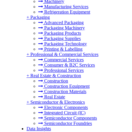
Machinery
Manufacturing Services
Refrigeration Equipment
+
Packaging
Advanced Packaging
Packaging Machinery
Packaging Products
Packaging Supplies
Packaging Technology
Printing & Labelling
+
Professional & Commercial Services
Commercial Services
Consumer & B2C Services
Professional Services
+
Real Estate & Construction
Construction
Construction Equipment
Construction Materials
Real Estate
+
Semiconductor & Electronics
Electronic Components
Integrated Circuit (IC)
Semiconductor Components
Semiconductor Foundries
Data Insights