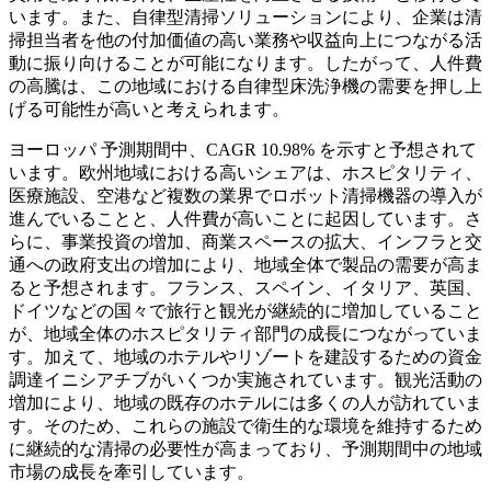
います。また、自律型清掃ソリューションにより、企業は清
掃担当者を他の付加価値の高い業務や収益向上につながる活
動に振り向けることが可能になります。したがって、人件費
の高騰は、この地域における自律型床洗浄機の需要を押し上
げる可能性が高いと考えられます。
ヨーロッパ
予測期間中、CAGR 10.98% を示すと予想されて
います。欧州地域における高いシェアは、ホスピタリティ、
医療施設、空港など複数の業界でロボット清掃機器の導入が
進んでいることと、人件費が高いことに起因しています。さ
らに、事業投資の増加、商業スペースの拡大、インフラと交
通への政府支出の増加により、地域全体で製品の需要が高ま
ると予想されます。フランス、スペイン、イタリア、英国、
ドイツなどの国々で旅行と観光が継続的に増加していること
が、地域全体のホスピタリティ部門の成長につながっていま
す。加えて、地域のホテルやリゾートを建設するための資金
調達イニシアチブがいくつか実施されています。観光活動の
増加により、地域の既存のホテルには多くの人が訪れていま
す。そのため、これらの施設で衛生的な環境を維持するため
に継続的な清掃の必要性が高まっており、予測期間中の地域
市場の成長を牽引しています。