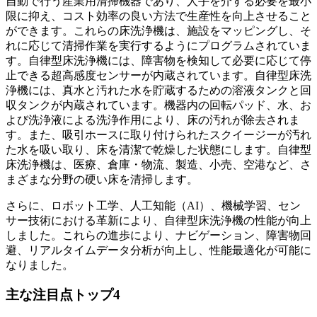
自動で行う産業用清掃機器であり、人手を介する必要を最小
限に抑え、コスト効率の良い方法で生産性を向上させること
ができます。これらの床洗浄機は、施設をマッピングし、そ
れに応じて清掃作業を実行するようにプログラムされていま
す。自律型床洗浄機には、障害物を検知して必要に応じて停
止できる超高感度センサーが内蔵されています。自律型床洗
浄機には、真水と汚れた水を貯蔵するための溶液タンクと回
収タンクが内蔵されています。機器内の回転パッド、水、お
よび洗浄液による洗浄作用により、床の汚れが除去されま
す。また、吸引ホースに取り付けられたスクイージーが汚れ
た水を吸い取り、床を清潔で乾燥した状態にします。自律型
床洗浄機は、医療、倉庫・物流、製造、小売、空港など、さ
まざまな分野の硬い床を清掃します。
さらに、ロボット工学、人工知能（AI）、機械学習、セン
サー技術における革新により、自律型床洗浄機の性能が向上
しました。これらの進歩により、ナビゲーション、障害物回
避、リアルタイムデータ分析が向上し、性能最適化が可能に
なりました。
主な注目点トップ4