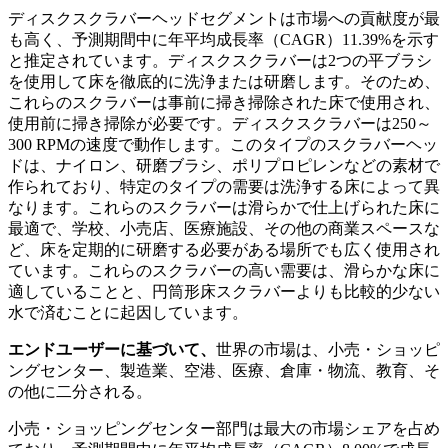
ディスクスクラバーヘッドセグメントは市場への貢献度が最
も高く、予測期間中に年平均成長率（CAGR）11.39%を示す
と推定されています。ディスクスクラバーは2つの平ブラシ
を使用して床を徹底的に洗浄または研磨します。そのため、
これらのスクラバーは事前に掃き掃除された床で使用され、
使用前に掃き掃除が必要です。ディスクスクラバーは250～
300 RPMの速度で動作します。このタイプのスクラバーヘッ
ドは、ナイロン、研磨ブラシ、ポリプロピレンなどの素材で
作られており、特定のタイプの需要は洗浄する床によって異
なります。これらのスクラバーは滑らかで仕上げられた床に
最適で、学校、小売店、医療施設、その他の商業スペースな
ど、床を定期的に研磨する必要がある場所でも広く使用され
ています。これらのスクラバーの高い需要は、滑らかな床に
適していることと、円筒形床スクラバーよりも比較的少ない
水で済むことに起因しています。
エンドユーザーに基づいて、
世界の市場は、小売・ショッピ
ングセンター、製造業、空港、医療、倉庫・物流、教育、そ
の他に二分される。
小売・ショッピングセンター部門は最大の市場シェアを占め