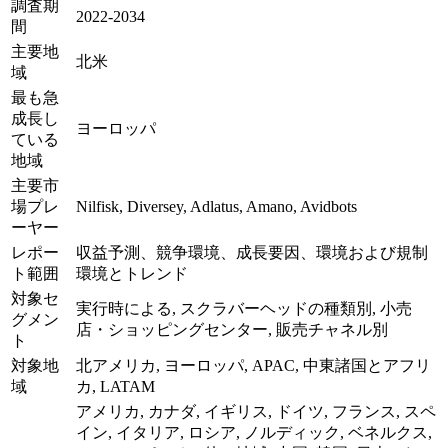
調査期
2022-2034
間
主要地
北米
域
最も急
成長し
ヨーロッパ
ている
地域
主要市
場プレ
Nilfisk, Diversey, Adlatus, Amano, Avidbots
ーヤー
レポー
収益予測、競争環境、成長要因、環境および規制
ト範囲
環境とトレンド
対象セ
実行時による, スクラバーヘッドの種類別, 小売
グメン
店・ショッピングセンター, 販売チャネル別
ト
対象地
北アメリカ, ヨーロッパ, APAC, 中東諸国とアフリ
域
カ, LATAM
アメリカ, カナダ, イギリス, ドイツ, フランス, スペ
イン, イタリア, ロシア, ノルディック, ベネルクス,