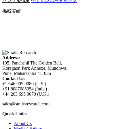
サンプル請求
今すぐレポートを注文
掲載実績：
Address:
105, Panchshil The Golden Bell,
Koregaon Park Annexe, Mundhwa,
Pune, Maharashtra 411036
Contact Us:
+1 646 905 0080 (U.S.)
+91 8087085354 (India)
+44 203 695 0070 (U.K.)
sales@straitsresearch.com
Quick Links
About Us
Media Citations