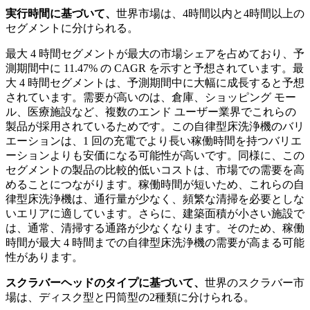
実行時間に基づいて、
世界市場は、4時間以内と4時間以上の
セグメントに分けられる。
最大 4 時間セグメントが最大の市場シェアを占めており、予
測期間中に 11.47% の CAGR を示すと予想されています。最
大 4 時間セグメントは、予測期間中に大幅に成長すると予想
されています。需要が高いのは、倉庫、ショッピング モー
ル、医療施設など、複数のエンド ユーザー業界でこれらの
製品が採用されているためです。この自律型床洗浄機のバリ
エーションは、1 回の充電でより長い稼働時間を持つバリエ
ーションよりも安価になる可能性が高いです。同様に、この
セグメントの製品の比較的低いコストは、市場での需要を高
めることにつながります。稼働時間が短いため、これらの自
律型床洗浄機は、通行量が少なく、頻繁な清掃を必要としな
いエリアに適しています。さらに、建築面積が小さい施設で
は、通常、清掃する通路が少なくなります。そのため、稼働
時間が最大 4 時間までの自律型床洗浄機の需要が高まる可能
性があります。
スクラバーヘッドのタイプに基づいて、
世界のスクラバー市
場は、ディスク型と円筒型の2種類に分けられる。