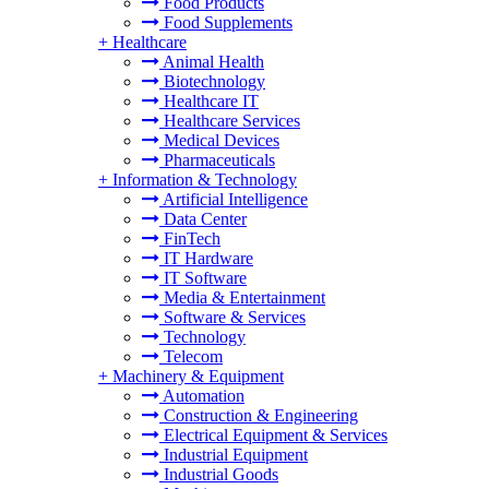
Food Products
Food Supplements
+
Healthcare
Animal Health
Biotechnology
Healthcare IT
Healthcare Services
Medical Devices
Pharmaceuticals
+
Information & Technology
Artificial Intelligence
Data Center
FinTech
IT Hardware
IT Software
Media & Entertainment
Software & Services
Technology
Telecom
+
Machinery & Equipment
Automation
Construction & Engineering
Electrical Equipment & Services
Industrial Equipment
Industrial Goods