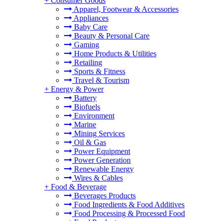
+
Consumer Goods
Apparel, Footwear & Accessories
Appliances
Baby Care
Beauty & Personal Care
Gaming
Home Products & Utilities
Retailing
Sports & Fitness
。
Travel & Tourism
+
Energy & Power
Battery
Biofuels
Environment
Marine
Mining Services
Oil & Gas
Power Equipment
Power Generation
Renewable Energy
Wires & Cables
+
Food & Beverage
Beverages Products
Food Ingredients & Food Additives
Food Processing & Processed Food