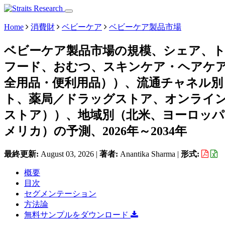
Home
消費財
ベビーケア
ベビーケア製品市場
ベビーケア製品市場の規模、シェア、
フード、おむつ、スキンケア・ヘアケ
全用品・便利用品））、流通チャネル別
ト、薬局／ドラッグストア、オンライ
ストア））、地域別（北米、ヨーロッ
メリカ）の予測、2026年～2034年
最終更新:
August 03, 2026
|
著者:
Anantika Sharma
|
形式:
概要
目次
セグメンテーション
方法論
無料サンプルをダウンロード