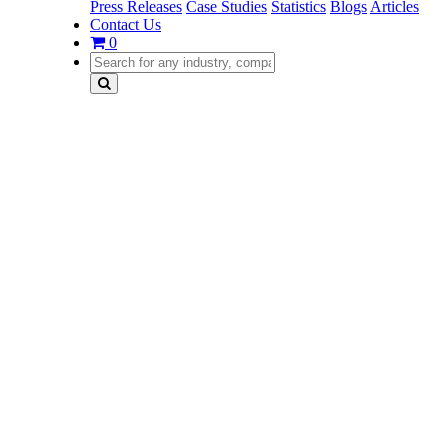
Press Releases
Case Studies
Statistics
Blogs
Articles
Contact Us
0