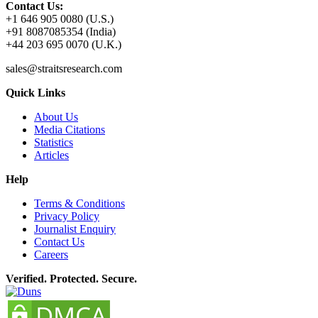
Contact Us:
+1 646 905 0080 (U.S.)
+91 8087085354 (India)
+44 203 695 0070 (U.K.)
sales@straitsresearch.com
Quick Links
About Us
Media Citations
Statistics
Articles
Help
Terms & Conditions
Privacy Policy
Journalist Enquiry
Contact Us
Careers
Verified. Protected. Secure.