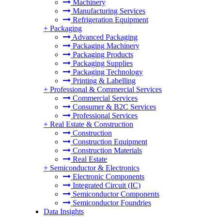
Machinery
Manufacturing Services
Refrigeration Equipment
+
Packaging
Advanced Packaging
Packaging Machinery
Packaging Products
Packaging Supplies
Packaging Technology
Printing & Labelling
+
Professional & Commercial Services
Commercial Services
Consumer & B2C Services
Professional Services
+
Real Estate & Construction
Construction
Construction Equipment
Construction Materials
Real Estate
+
Semiconductor & Electronics
Electronic Components
Integrated Circuit (IC)
Semiconductor Components
Semiconductor Foundries
Data Insights