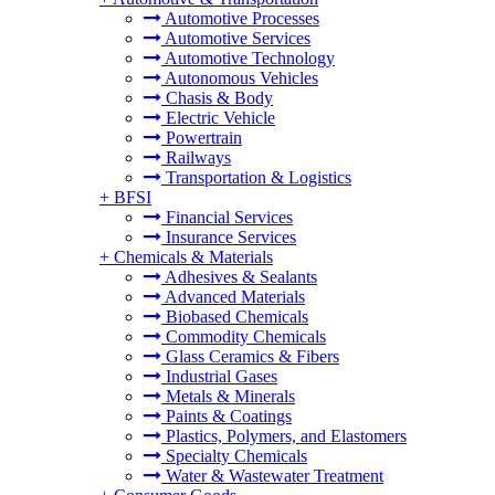
Automotive Processes
Automotive Services
Automotive Technology
Autonomous Vehicles
Chasis & Body
Electric Vehicle
Powertrain
Railways
Transportation & Logistics
+
BFSI
Financial Services
Insurance Services
+
Chemicals & Materials
Adhesives & Sealants
Advanced Materials
Biobased Chemicals
Commodity Chemicals
Glass Ceramics & Fibers
Industrial Gases
Metals & Minerals
Paints & Coatings
Plastics, Polymers, and Elastomers
Specialty Chemicals
Water & Wastewater Treatment