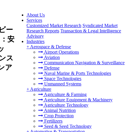
About Us
Services
Customized Market Research
Syndicated Market
ビー
Research Reports
Transaction & Legal Intelligence
Advisory
：安
Industries
+
Aerospace & Defense
ッ
Airport Operations
ンス
Aviation
Communication Navigation & Surveillance
ンア
Defense
Naval Marine & Ports Technologies
Space Technologies
Unmanned Systems
+
Agriculture
Agriculture & Farming
Agriculture Equipment & Machinery
Agriculture Technology
Animal Nutrition
Crop Protection
Fertilizers
Seed & Seed Technology
+
Automotive & Transportation