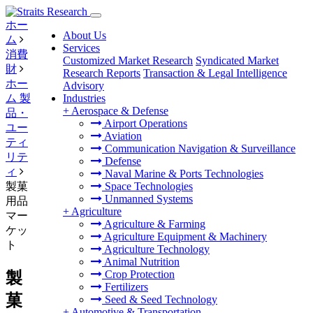
ホー
About Us
ム
Services
消費
Customized Market Research
Syndicated Market
財
Research Reports
Transaction & Legal Intelligence
ホー
Advisory
ム 製
Industries
+
Aerospace & Defense
品・
Airport Operations
ユー
Aviation
ティ
Communication Navigation & Surveillance
リテ
Defense
ィ
Naval Marine & Ports Technologies
製菓
Space Technologies
Unmanned Systems
用品
+
Agriculture
マー
Agriculture & Farming
ケッ
Agriculture Equipment & Machinery
ト
Agriculture Technology
Animal Nutrition
Crop Protection
製
Fertilizers
菓
Seed & Seed Technology
+
Automotive & Transportation