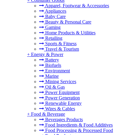
+
Consumer Goods
Apparel, Footwear & Accessories
Appliances
Baby Care
Beauty & Personal Care
Gaming
Home Products & Utilities
Retailing
Sports & Fitness
Travel & Tourism
+
Energy & Power
Battery
Biofuels
Environment
Marine
Mining Services
Oil & Gas
Power Equipment
Power Generation
Renewable Energy
Wires & Cables
+
Food & Beverage
Beverages Products
Food Ingredients & Food Additives
Food Processing & Processed Food