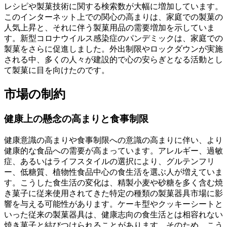
レシピや製菓技術に関する検索数が大幅に増加しています。
このインターネット上での関心の高まりは、家庭での製菓の
人気上昇と、それに伴う製菓用品の需要増加を示していま
す。新型コロナウイルス感染症のパンデミックは、家庭での
製菓をさらに促進しました。外出制限やロックダウンが実施
される中、多くの人々が建設的で心の安らぎとなる活動とし
て製菓に目を向けたのです。
市場の制約
健康上の懸念の高まりと食事制限
健康意識の高まりや食事制限への意識の高まりに伴い、より
健康的な食品への需要が高まっています。アレルギー、過敏
症、あるいはライフスタイルの選択により、グルテンフリ
ー、低糖質、植物性食品中心の食生活を選ぶ人が増えていま
す。こうした食生活の変化は、精製小麦や砂糖を多く含む焼
き菓子に従来使用されてきた特定の種類の製菓器具市場に影
響を与える可能性があります。ケーキ型やクッキーシートと
いった従来の製菓器具は、健康志向の食生活とは相容れない
焼き菓子と結びつけられることがあります。そのため、こう