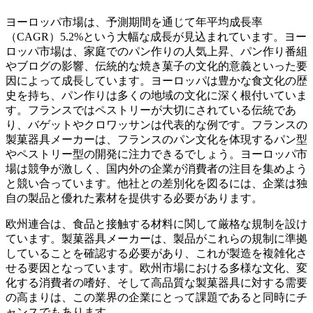
ヨーロッパ市場は、予測期間を通じて年平均成長率
（CAGR）5.2%という大幅な成長が見込まれています。ヨー
ロッパ市場は、家庭でのパン作りの人気上昇、パン作り番組
やブログの影響、伝統的な焼き菓子の文化的意義といった要
因によって成長しています。ヨーロッパは豊かな食文化の歴
史を持ち、パン作りは多くの地域の文化に深く根付いていま
す。フランスではペストリーが大切にされている伝統であ
り、バゲットやクロワッサンは代表的な例です。フランスの
製菓器具メーカーは、フランスのパン文化を体現するパン型
やペストリー型の開発に注力できるでしょう。ヨーロッパ市
場は競争が激しく、国内外の企業が消費者の注目を集めよう
と競い合っています。他社との差別化を図るには、企業は独
自の製品と優れた素材を提供する必要があります。
欧州連合は、食品と接触する材料に関して厳格な規制を設け
ています。製菓器具メーカーは、製品がこれらの規制に準拠
していることを確認する必要があり、これが製造を複雑化さ
せる要因となっています。欧州市場における多様な文化、変
化する消費者の嗜好、そして高品質な製菓器具に対する需要
の高まりは、この業界の企業にとって課題であると同時にチ
ャンスでもあります。