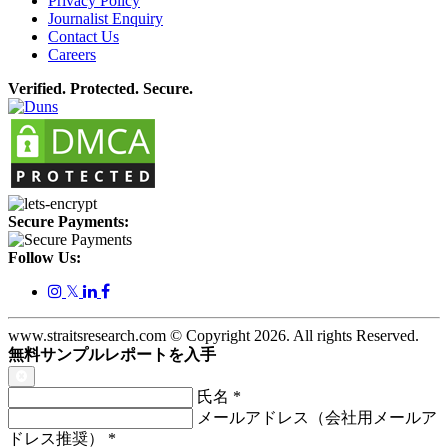
Privacy Policy
Journalist Enquiry
Contact Us
Careers
Verified. Protected. Secure.
Secure Payments:
Follow Us:
𝕏
www.straitsresearch.com © Copyright
2026
. All rights Reserved.
無料サンプルレポートを入手
氏名
*
メールアドレス（会社用メールア
ドレス推奨）
*