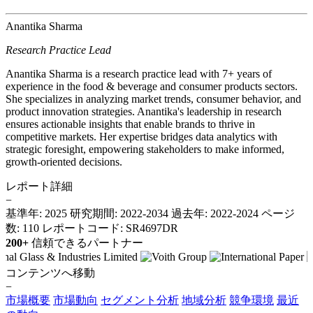
Anantika Sharma
Research Practice Lead
Anantika Sharma is a research practice lead with 7+ years of
experience in the food & beverage and consumer products sectors.
She specializes in analyzing market trends, consumer behavior, and
product innovation strategies. Anantika's leadership in research
ensures actionable insights that enable brands to thrive in
competitive markets. Her expertise bridges data analytics with
strategic foresight, empowering stakeholders to make informed,
growth-oriented decisions.
レポート詳細
−
基準年: 2025
研究期間: 2022-2034
過去年: 2022-2024
ページ
数: 110
レポートコード: SR4697DR
200+
信頼できるパートナー
コンテンツへ移動
−
市場概要
市場動向
セグメント分析
地域分析
競争環境
最近