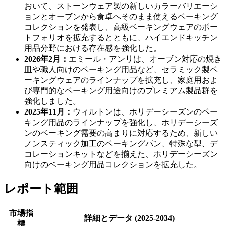
おいて、ストーンウェア製の新しいカラーバリエーシ
ョンとオーブンから食卓へそのまま使えるベーキング
コレクションを発表し、高級ベーキングウェアのポー
トフォリオを拡充するとともに、ハイエンドキッチン
用品分野における存在感を強化した。
2026年2月：
エミール・アンリは、オーブン対応の焼き
皿や職人向けのベーキング用品など、セラミック製ベ
ーキングウェアのラインナップを拡充し、家庭用およ
び専門的なベーキング用途向けのプレミアム製品群を
強化しました。
2025年11月：
ウィルトンは、ホリデーシーズンのベー
キング用品のラインナップを強化し、ホリデーシーズ
ンのベーキング需要の高まりに対応するため、新しい
ノンスティック加工のベーキングパン、特殊な型、デ
コレーションキットなどを揃えた、ホリデーシーズン
向けのベーキング用品コレクションを拡充した。
レポート範囲
市場指
詳細とデータ (2025-2034)
標