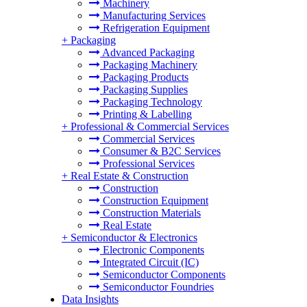
Machinery
Manufacturing Services
Refrigeration Equipment
+
Packaging
Advanced Packaging
Packaging Machinery
Packaging Products
Packaging Supplies
Packaging Technology
Printing & Labelling
+
Professional & Commercial Services
Commercial Services
Consumer & B2C Services
Professional Services
+
Real Estate & Construction
Construction
Construction Equipment
Construction Materials
Real Estate
+
Semiconductor & Electronics
Electronic Components
Integrated Circuit (IC)
Semiconductor Components
Semiconductor Foundries
Data Insights