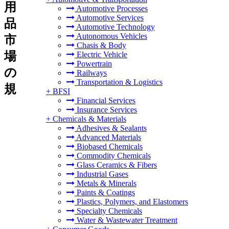
用
Automotive Processes
Automotive Services
品
Automotive Technology
Autonomous Vehicles
市
Chasis & Body
場
Electric Vehicle
Powertrain
の
Railways
Transportation & Logistics
規
+
BFSI
Financial Services
Insurance Services
+
Chemicals & Materials
Adhesives & Sealants
Advanced Materials
Biobased Chemicals
Commodity Chemicals
Glass Ceramics & Fibers
Industrial Gases
Metals & Minerals
Paints & Coatings
Plastics, Polymers, and Elastomers
Specialty Chemicals
Water & Wastewater Treatment