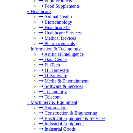
Food Products
Food Supplements
+
Healthcare
Animal Health
Biotechnology
Healthcare IT
Healthcare Services
Medical Devices
Pharmaceuticals
+
Information & Technology
Artificial Intelligence
Data Center
FinTech
IT Hardware
IT Software
Media & Entertainment
Software & Services
Technology
Telecom
+
Machinery & Equipment
Automation
Construction & Engineering
Electrical Equipment & Services
Industrial Equipment
Industrial Goods