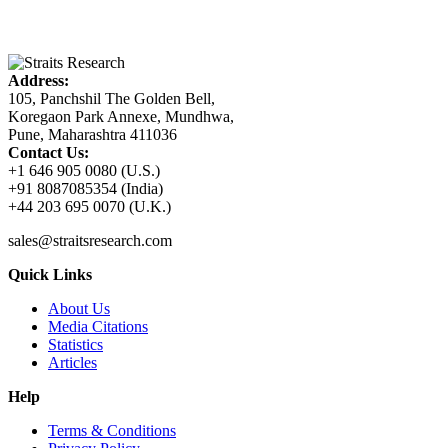
Address:
105, Panchshil The Golden Bell,
Koregaon Park Annexe, Mundhwa,
Pune, Maharashtra 411036
Contact Us:
+1 646 905 0080 (U.S.)
+91 8087085354 (India)
+44 203 695 0070 (U.K.)
sales@straitsresearch.com
Quick Links
About Us
Media Citations
Statistics
Articles
Help
Terms & Conditions