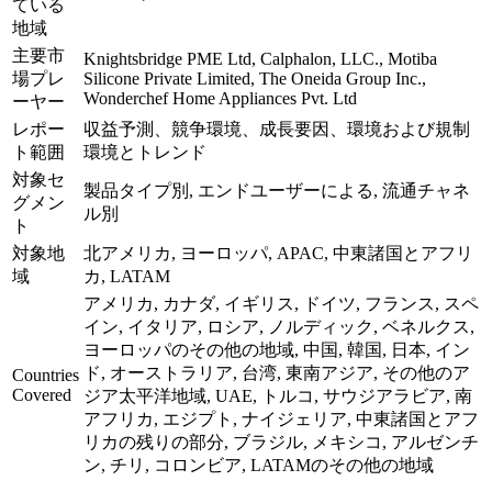
ている
地域
主要市
Knightsbridge PME Ltd, Calphalon, LLC., Motiba
場プレ
Silicone Private Limited, The Oneida Group Inc.,
Wonderchef Home Appliances Pvt. Ltd
ーヤー
レポー
収益予測、競争環境、成長要因、環境および規制
ト範囲
環境とトレンド
対象セ
製品タイプ別, エンドユーザーによる, 流通チャネ
グメン
ル別
ト
対象地
北アメリカ, ヨーロッパ, APAC, 中東諸国とアフリ
域
カ, LATAM
アメリカ, カナダ, イギリス, ドイツ, フランス, スペ
イン, イタリア, ロシア, ノルディック, ベネルクス,
ヨーロッパのその他の地域, 中国, 韓国, 日本, イン
ド, オーストラリア, 台湾, 東南アジア, その他のア
Countries
Covered
ジア太平洋地域, UAE, トルコ, サウジアラビア, 南
アフリカ, エジプト, ナイジェリア, 中東諸国とアフ
リカの残りの部分, ブラジル, メキシコ, アルゼンチ
ン, チリ, コロンビア, LATAMのその他の地域