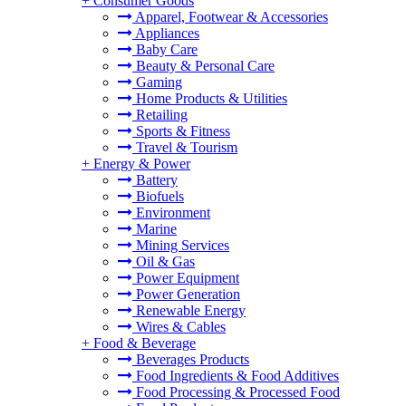
+
Consumer Goods
Apparel, Footwear & Accessories
Appliances
Baby Care
Beauty & Personal Care
Gaming
Home Products & Utilities
Retailing
Sports & Fitness
Travel & Tourism
+
Energy & Power
Battery
。
Biofuels
Environment
Marine
Mining Services
Oil & Gas
Power Equipment
Power Generation
Renewable Energy
Wires & Cables
+
Food & Beverage
Beverages Products
Food Ingredients & Food Additives
Food Processing & Processed Food