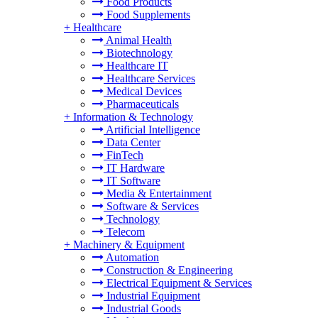
Food Products
Food Supplements
+
Healthcare
Animal Health
Biotechnology
Healthcare IT
Healthcare Services
Medical Devices
Pharmaceuticals
+
Information & Technology
Artificial Intelligence
Data Center
FinTech
IT Hardware
IT Software
Media & Entertainment
Software & Services
Technology
Telecom
+
Machinery & Equipment
Automation
Construction & Engineering
Electrical Equipment & Services
Industrial Equipment
Industrial Goods