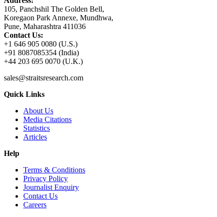
Address:
105, Panchshil The Golden Bell,
Koregaon Park Annexe, Mundhwa,
Pune, Maharashtra 411036
Contact Us:
+1 646 905 0080 (U.S.)
+91 8087085354 (India)
+44 203 695 0070 (U.K.)
sales@straitsresearch.com
Quick Links
About Us
Media Citations
Statistics
Articles
Help
Terms & Conditions
Privacy Policy
Journalist Enquiry
Contact Us
Careers