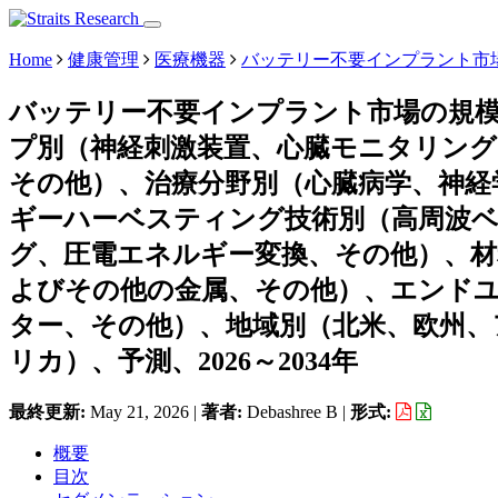
Home
健康管理
医療機器
バッテリー不要インプラント市
バッテリー不要インプラント市場の規
プ別（神経刺激装置、心臓モニタリング
その他）、治療分野別（心臓病学、神経
ギーハーベスティング技術別（高周波
グ、圧電エネルギー変換、その他）、
よびその他の金属、その他）、エンド
ター、その他）、地域別（北米、欧州、
リカ）、予測、2026～2034年
最終更新:
May 21, 2026
|
著者:
Debashree B
|
形式:
概要
目次