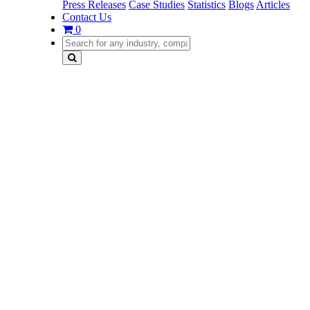
Press Releases
Case Studies
Statistics
Blogs
Articles
Contact Us
0