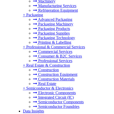
Machinery
Manufacturing Services
Refrigeration Equipment
+
Packaging
Advanced Packaging
Packaging Machinery
Packaging Products
Packaging Supplies
Packaging Technology
Printing & Labelling
+
Professional & Commercial Services
Commercial Services
Consumer & B2C Services
Professional Services
+
Real Estate & Construction
Construction
Construction Equipment
Construction Materials
Real Estate
+
Semiconductor & Electronics
Electronic Components
Integrated Circuit (IC)
Semiconductor Components
Semiconductor Foundries
Data Insights