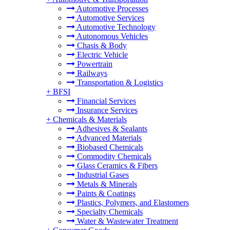
Automotive Processes
Automotive Services
Automotive Technology
Autonomous Vehicles
Chasis & Body
Electric Vehicle
Powertrain
Railways
Transportation & Logistics
+
BFSI
Financial Services
Insurance Services
+
Chemicals & Materials
Adhesives & Sealants
Advanced Materials
Biobased Chemicals
Commodity Chemicals
Glass Ceramics & Fibers
Industrial Gases
Metals & Minerals
Paints & Coatings
Plastics, Polymers, and Elastomers
Specialty Chemicals
Water & Wastewater Treatment