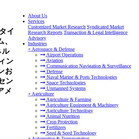
About Us
Services
Customized Market Research
Syndicated Market
タイ
Research Reports
Transaction & Legal Intelligence
Advisory
ム、
Industries
+
Aerospace & Defense
ネル
Airport Operations
ィン
Aviation
Communication Navigation & Surveillance
ンお
Defense
Naval Marine & Ports Technologies
セン
Space Technologies
Unmanned Systems
アメ
+
Agriculture
Agriculture & Farming
Agriculture Equipment & Machinery
Agriculture Technology
Animal Nutrition
Crop Protection
Fertilizers
Seed & Seed Technology
+
Automotive & Transportation