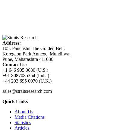
Address:
105, Panchshil The Golden Bell,
Koregaon Park Annexe, Mundhwa,
Pune, Maharashtra 411036
Contact Us:
+1 646 905 0080 (U.S.)
+91 8087085354 (India)
+44 203 695 0070 (U.K.)
sales@straitsresearch.com
Quick Links
About Us
Media Citations
Statistics
Articles