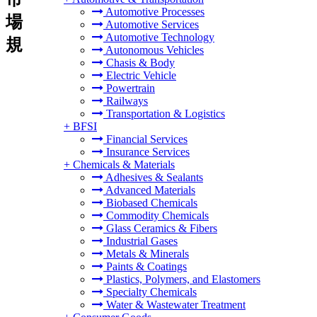
Automotive Processes
場
Automotive Services
Automotive Technology
規
Autonomous Vehicles
Chasis & Body
Electric Vehicle
Powertrain
Railways
Transportation & Logistics
+
BFSI
Financial Services
Insurance Services
+
Chemicals & Materials
Adhesives & Sealants
Advanced Materials
Biobased Chemicals
Commodity Chemicals
Glass Ceramics & Fibers
Industrial Gases
Metals & Minerals
Paints & Coatings
Plastics, Polymers, and Elastomers
Specialty Chemicals
Water & Wastewater Treatment