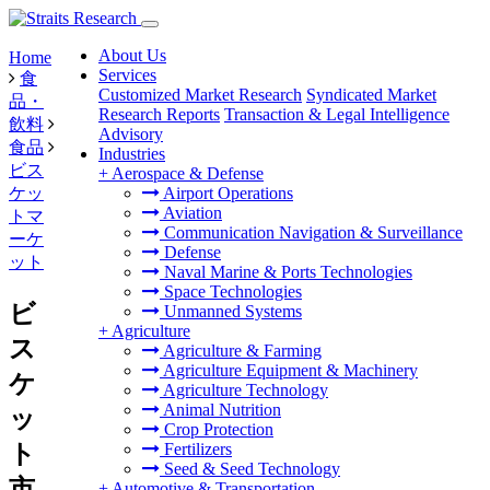
About Us
Home
Services
食
Customized Market Research
Syndicated Market
品・
Research Reports
Transaction & Legal Intelligence
飲料
Advisory
食品
Industries
ビス
+
Aerospace & Defense
ケッ
Airport Operations
Aviation
トマ
Communication Navigation & Surveillance
ーケ
Defense
ット
Naval Marine & Ports Technologies
Space Technologies
ビ
Unmanned Systems
+
Agriculture
ス
Agriculture & Farming
Agriculture Equipment & Machinery
ケ
Agriculture Technology
Animal Nutrition
ッ
Crop Protection
ト
Fertilizers
Seed & Seed Technology
市
+
Automotive & Transportation