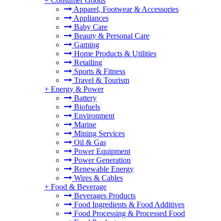
+
Consumer Goods
Apparel, Footwear & Accessories
Appliances
Baby Care
Beauty & Personal Care
Gaming
Home Products & Utilities
Retailing
Sports & Fitness
Travel & Tourism
+
Energy & Power
Battery
Biofuels
Environment
Marine
Mining Services
Oil & Gas
Power Equipment
Power Generation
Renewable Energy
Wires & Cables
+
Food & Beverage
Beverages Products
Food Ingredients & Food Additives
Food Processing & Processed Food