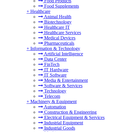
Food Products
Food Supplements
+
Healthcare
Animal Health
Biotechnology
Healthcare IT
Healthcare Services
Medical Devices
Pharmaceuticals
+
Information & Technology
Artificial Intelligence
Data Center
FinTech
IT Hardware
IT Software
Media & Entertainment
Software & Services
Technology
Telecom
+
Machinery & Equipment
Automation
Construction & Engineering
Electrical Equipment & Services
Industrial Equipment
Industrial Goods