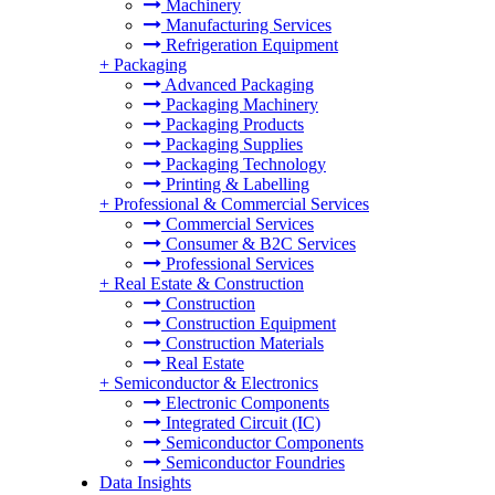
Machinery
Manufacturing Services
Refrigeration Equipment
+
Packaging
Advanced Packaging
Packaging Machinery
Packaging Products
Packaging Supplies
Packaging Technology
Printing & Labelling
+
Professional & Commercial Services
Commercial Services
Consumer & B2C Services
Professional Services
+
Real Estate & Construction
Construction
Construction Equipment
Construction Materials
Real Estate
+
Semiconductor & Electronics
Electronic Components
Integrated Circuit (IC)
Semiconductor Components
Semiconductor Foundries
Data Insights