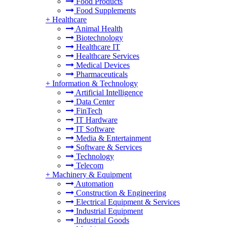
Food Products
Food Supplements
+
Healthcare
Animal Health
Biotechnology
Healthcare IT
Healthcare Services
Medical Devices
Pharmaceuticals
+
Information & Technology
Artificial Intelligence
Data Center
FinTech
IT Hardware
IT Software
Media & Entertainment
Software & Services
Technology
Telecom
+
Machinery & Equipment
Automation
Construction & Engineering
Electrical Equipment & Services
Industrial Equipment
Industrial Goods