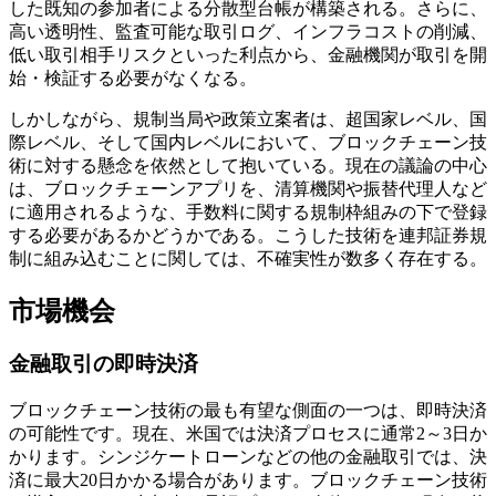
した既知の参加者による分散型台帳が構築される。さらに、
高い透明性、監査可能な取引ログ、インフラコストの削減、
低い取引相手リスクといった利点から、金融機関が取引を開
始・検証する必要がなくなる。
しかしながら、規制当局や政策立案者は、超国家レベル、国
際レベル、そして国内レベルにおいて、ブロックチェーン技
術に対する懸念を依然として抱いている。現在の議論の中心
は、ブロックチェーンアプリを、清算機関や振替代理人など
に適用されるような、手数料に関する規制枠組みの下で登録
する必要があるかどうかである。こうした技術を連邦証券規
制に組み込むことに関しては、不確実性が数多く存在する。
市場機会
金融取引の即時決済
ブロックチェーン技術の最も有望な側面の一つは、即時決済
の可能性です。現在、米国では決済プロセスに通常2～3日か
かります。シンジケートローンなどの他の金融取引では、決
済に最大20日かかる場合があります。ブロックチェーン技術