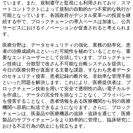
ています。また、規制遵守と監視にも利用されており、スマ
ートコントラクトによって規制の自動的かつ不変的な執行が
可能となっています。各国政府がデジタル変革への投資を継
続する中で、ブロックチェーンの導入ペースは加速し、公共
サービスにおけるイノベーションが促進されると考えられま
す。
医療分野は、データセキュリティの強化、業務の効率化、患
者の治療成績向上といった可能性を秘めていることから、重
要なエンドユーザーとして台頭しています。ブロックチェー
ン技術は、分散型で改ざん不可能な台帳システムを提供し、
今日の医療分野が直面する主要な課題、すなわち患者データ
のセキュリティ侵害、患者記録の断片化、非効率な管理手順
といった問題を解決します。これにより、医療提供者は、ブ
ロックチェーン技術を用いて安全で透明性の高い電子カルテ
を作成し、データの完全性を損なうことなく、プライバシー
を侵害することなく、患者情報をある医療機関から別の医療
機関へ容易に転送できるようになります。さらに、ブロック
チェーンは、医薬品や医療機器の追跡・追跡を通じて、医療
製品のサプライチェーンをより効率的に管理し、臨床研究に
おける不正行為の防止にも役立ちます。