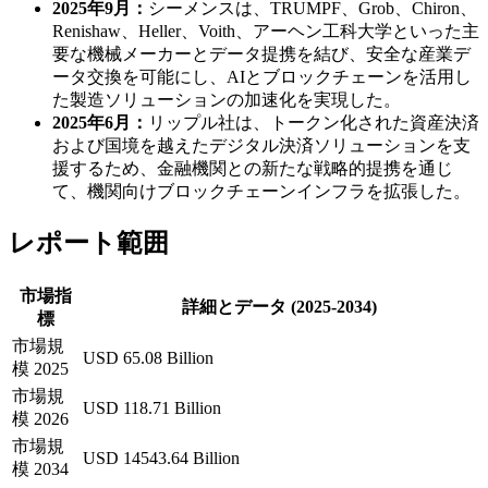
2025年9月：
シーメンスは、TRUMPF、Grob、Chiron、
Renishaw、Heller、Voith、アーヘン工科大学といった主
要な機械メーカーとデータ提携を結び、安全な産業デ
ータ交換を可能にし、AIとブロックチェーンを活用し
た製造ソリューションの加速化を実現した。
2025年6月：
リップル社は、トークン化された資産決済
および国境を越えたデジタル決済ソリューションを支
援するため、金融機関との新たな戦略的提携を通じ
て、機関向けブロックチェーンインフラを拡張した。
レポート範囲
市場指
詳細とデータ (2025-2034)
標
市場規
USD 65.08 Billion
模 2025
市場規
USD 118.71 Billion
模 2026
市場規
USD 14543.64 Billion
模 2034