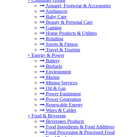
+
Consumer Goods
Apparel, Footwear & Accessories
Appliances
Baby Care
Beauty & Personal Care
Gaming
Home Products & Utilities
Retailing
Sports & Fitness
Travel & Tourism
+
Energy & Power
Battery
Biofuels
Environment
Marine
Mining Services
Oil & Gas
Power Equipment
Power Generation
Renewable Energy
Wires & Cables
+
Food & Beverage
Beverages Products
Food Ingredients & Food Additives
Food Processing & Processed Food