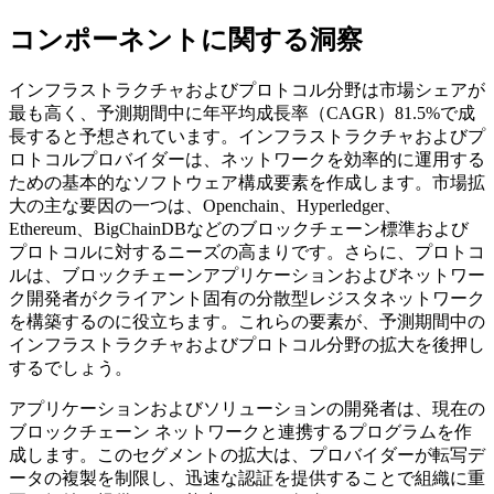
コンポーネントに関する洞察
インフラストラクチャおよびプロトコル分野は市場シェアが
最も高く、予測期間中に年平均成長率（CAGR）81.5%で成
長すると予想されています。インフラストラクチャおよびプ
ロトコルプロバイダーは、ネットワークを効率的に運用する
ための基本的なソフトウェア構成要素を作成します。市場拡
大の主な要因の一つは、Openchain、Hyperledger、
Ethereum、BigChainDBなどのブロックチェーン標準および
プロトコルに対するニーズの高まりです。さらに、プロトコ
ルは、ブロックチェーンアプリケーションおよびネットワー
ク開発者がクライアント固有の分散型レジスタネットワーク
を構築するのに役立ちます。これらの要素が、予測期間中の
インフラストラクチャおよびプロトコル分野の拡大を後押し
するでしょう。
アプリケーションおよびソリューションの開発者は、現在の
ブロックチェーン ネットワークと連携するプログラムを作
成します。このセグメントの拡大は、プロバイダーが転写デ
ータの複製を制限し、迅速な認証を提供することで組織に重