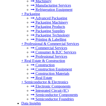
Machinery
Manufacturing Services
Refrigeration Equipment
+
Packaging
Advanced Packaging
Packaging Machinery
Packaging Products
Packaging Supplies
Packaging Technology
Printing & Labelling
+
Professional & Commercial Services
Commercial Services
Consumer & B2C Services
Professional Services
+
Real Estate & Construction
Construction
Construction Equipment
Construction Materials
Real Estate
+
Semiconductor & Electronics
Electronic Components
Integrated Circuit (IC)
Semiconductor Components
Semiconductor Foundries
Data Insights