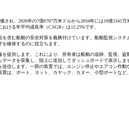
れ、2026年の7億6707万米ドルから2034年には19億3341
おける年平均成長率（CAGR）は12.25%です。
船を含む船舶の安全対策を義務付けています。船舶監視システ
守を確保するのに役立ちます。
報を提供します。これにより、所有者は船舶の追跡、監視、盗
らデータを収集し、陸上に送信してダッシュボードで表示しま
ジを送信します。一部の装置では、エンジン停止やエアコン作動
装置は、ボート、ヨット、カヤック、カヌー、小型ボートなど