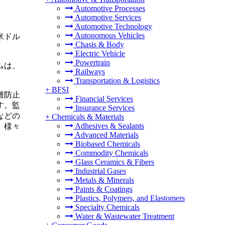
Automotive Processes
Automotive Services
Automotive Technology
Autonomous Vehicles
万米ドル
Chasis & Body
Electric Vehicle
Powertrain
ムは、
Railways
Transportation & Logistics
+
BFSI
難防止
Financial Services
す。監
Insurance Services
などの
+
Chemicals & Materials
Adhesives & Sealants
、様々
Advanced Materials
Biobased Chemicals
Commodity Chemicals
Glass Ceramics & Fibers
Industrial Gases
Metals & Minerals
Paints & Coatings
Plastics, Polymers, and Elastomers
Specialty Chemicals
Water & Wastewater Treatment