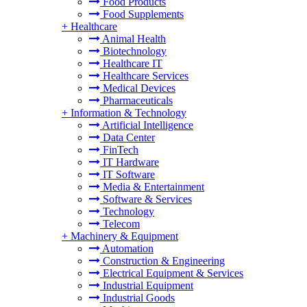
Food Products
Food Supplements
+
Healthcare
Animal Health
Biotechnology
Healthcare IT
Healthcare Services
Medical Devices
Pharmaceuticals
+
Information & Technology
Artificial Intelligence
Data Center
FinTech
IT Hardware
IT Software
Media & Entertainment
Software & Services
Technology
Telecom
+
Machinery & Equipment
Automation
Construction & Engineering
Electrical Equipment & Services
Industrial Equipment
Industrial Goods