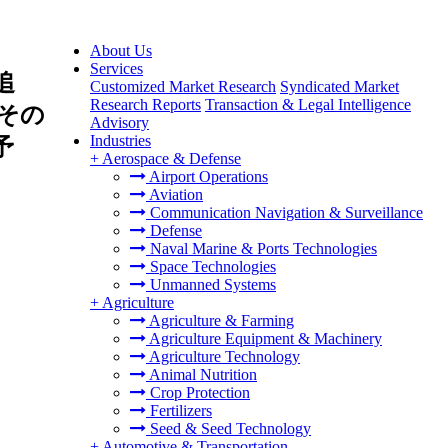
About Us
Services
追
Customized Market Research
Syndicated Market
Research Reports
Transaction & Legal Intelligence
その
Advisory
Industries
予
+
Aerospace & Defense
Airport Operations
Aviation
Communication Navigation & Surveillance
Defense
Naval Marine & Ports Technologies
Space Technologies
Unmanned Systems
+
Agriculture
Agriculture & Farming
Agriculture Equipment & Machinery
Agriculture Technology
Animal Nutrition
Crop Protection
Fertilizers
Seed & Seed Technology
+
Automotive & Transportation