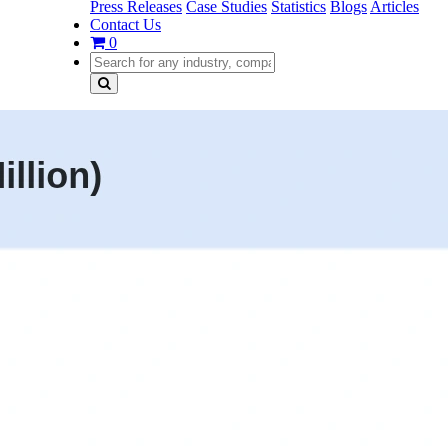
Press Releases
Case Studies
Statistics
Blogs
Articles
Contact Us
0