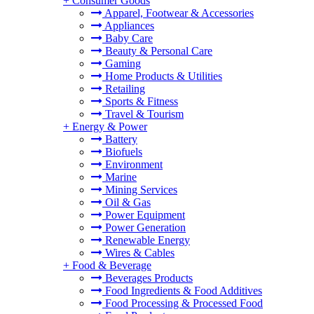
+
Consumer Goods
Apparel, Footwear & Accessories
Appliances
Baby Care
Beauty & Personal Care
Gaming
Home Products & Utilities
Retailing
Sports & Fitness
Travel & Tourism
+
Energy & Power
Battery
Biofuels
Environment
Marine
Mining Services
Oil & Gas
Power Equipment
Power Generation
Renewable Energy
Wires & Cables
+
Food & Beverage
Beverages Products
Food Ingredients & Food Additives
Food Processing & Processed Food