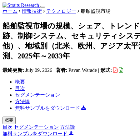
ホーム
情報技術
テクノロジー
船舶監視市場
船舶監視市場の規模、シェア、トレンド
跡、制御システム、セキュリティシス
他）、地域別（北米、欧州、アジア太平
測、2025年～2033年
最終更新:
July 09, 2026
|
著者:
Pavan Warade
|
形式:
概要
目次
セグメンテーション
方法論
無料サンプルをダウンロード
概要
目次
セグメンテーション
方法論
無料サンプルをダウンロード