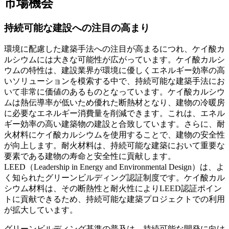
市場機会
持続可能な建設への注目の高まり
環境に配慮した建築手法への注目が高まるにつれ、ケイ酸カ
ルシウムには大きな可能性が広がっています。ケイ酸カルシ
ウムの特性は、建設業界が環境に優しくエネルギー効率の高
いソリューションを模索する中で、持続可能な建築手法にお
いて非常に価値のあるものとなっています。ケイ酸カルシウ
ムは熱伝導率が低いため優れた断熱材となり、建物の冷暖房
に必要なエネルギー消費量を削減できます。これは、エネル
ギー効率の高い建築物の建設と合致しています。さらに、耐
火材料にケイ酸カルシウムを使用することで、建物の安全性
が向上します。耐火材料は、持続可能な建築において重要な
要素である建物の寿命と安全性に貢献します。
LEED（Leadership in Energy and Environmental Design）は、よ
く知られたグリーンビルディング認証制度です。ケイ酸カル
シウム材料は、その断熱性と耐火性によりLEED認証ポイン
トに貢献できるため、持続可能な建築プロジェクトでの利用
が拡大しています。
グリーンビルディング基準の普及は、持続可能な開発に向け