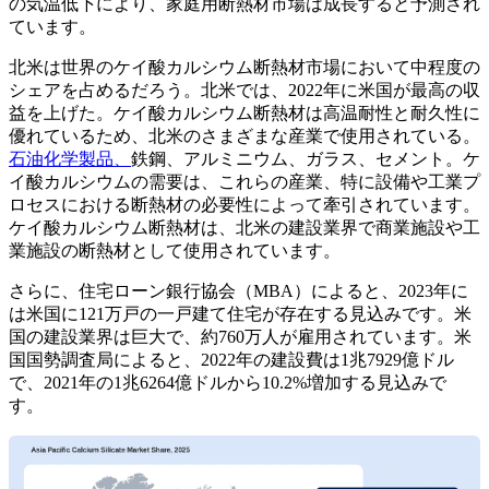
の気温低下により、家庭用断熱材市場は成長すると予測され
ています。
北米は世界のケイ酸カルシウム断熱材市場において中程度の
シェアを占めるだろう。北米では、2022年に米国が最高の収
益を上げた。ケイ酸カルシウム断熱材は高温耐性と耐久性に
優れているため、北米のさまざまな産業で使用されている。
石油化学製品、
鉄鋼、アルミニウム、ガラス、セメント。ケ
イ酸カルシウムの需要は、これらの産業、特に設備や工業プ
ロセスにおける断熱材の必要性によって牽引されています。
ケイ酸カルシウム断熱材は、北米の建設業界で商業施設や工
業施設の断熱材として使用されています。
さらに、住宅ローン銀行協会（MBA）によると、2023年に
は米国に121万戸の一戸建て住宅が存在する見込みです。米
国の建設業界は巨大で、約760万人が雇用されています。米
国国勢調査局によると、2022年の建設費は1兆7929億ドル
で、2021年の1兆6264億ドルから10.2%増加する見込みで
す。