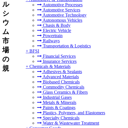
ル
Automotive Processes
Automotive Services
シ
Automotive Technology
Autonomous Vehicles
ウ
Chasis & Body
ム
Electric Vehicle
Powertrain
市
Railways
Transportation & Logistics
場
+
BFSI
Financial Services
の
Insurance Services
+
Chemicals & Materials
規
Adhesives & Sealants
Advanced Materials
Biobased Chemicals
Commodity Chemicals
Glass Ceramics & Fibers
Industrial Gases
Metals & Minerals
Paints & Coatings
Plastics, Polymers, and Elastomers
Specialty Chemicals
Water & Wastewater Treatment