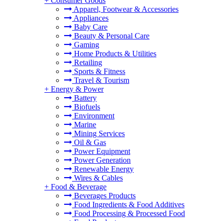
+
Consumer Goods
Apparel, Footwear & Accessories
Appliances
Baby Care
Beauty & Personal Care
Gaming
Home Products & Utilities
Retailing
Sports & Fitness
Travel & Tourism
+
Energy & Power
Battery
Biofuels
Environment
Marine
Mining Services
Oil & Gas
Power Equipment
Power Generation
Renewable Energy
Wires & Cables
+
Food & Beverage
Beverages Products
Food Ingredients & Food Additives
Food Processing & Processed Food