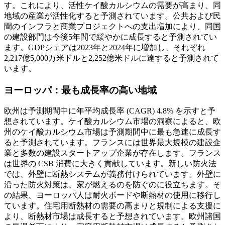
す。これにより、活性ケイ酸カルシウムの需要が高まり、同
地域の産業が活性化すると予測されています。公共および民
間のインフラと商業プロジェクトへの支出増加により、同国
の建設部門は今後5年間で緩やかに成長すると予測されてい
ます。GDPシェアは2023年と2024年に増加し、それぞれ
2,217億5,000万米ドルと2,252億米ドルに達すると予測されて
います。
ヨーロッパ：最も成長率の高い地域
欧州は予測期間中に年平均成長率 (CAGR) 4.8% を示すと予
想されています。ケイ酸カルシウム市場の洞察によると、欧
州のケイ酸カルシウム市場は予測期間中に最も急速に成長す
ると予測されています。フランスには世界最大規模の建設企
業と多数の建設スタートアップ企業が存在します。フランス
は世界の CSB 消費に大きく貢献しています。新しい防火法
では、外壁に断熱システムが義務付けられています。外壁に
沿った防火対策は、家が燃えるのを防ぐのに役立ちます。そ
の結果、ヨーロッパ人は耐火ボードや断熱材の使用に移行し
ています。住宅用断熱材の需要の高まりと規制による支援に
より、断熱材市場は成長すると予想されています。欧州諸国