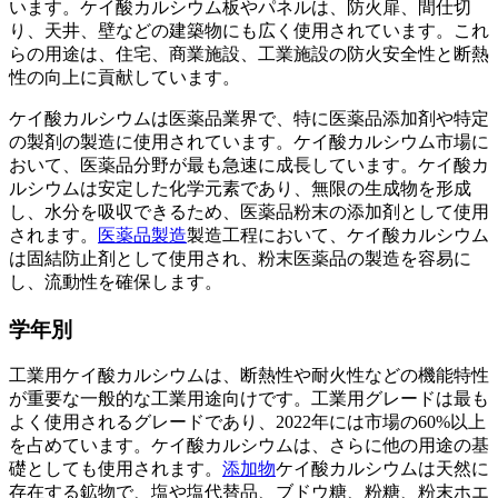
います。ケイ酸カルシウム板やパネルは、防火扉、間仕切
り、天井、壁などの建築物にも広く使用されています。これ
らの用途は、住宅、商業施設、工業施設の防火安全性と断熱
性の向上に貢献しています。
ケイ酸カルシウムは医薬品業界で、特に医薬品添加剤や特定
の製剤の製造に使用されています。ケイ酸カルシウム市場に
おいて、医薬品分野が最も急速に成長しています。ケイ酸カ
ルシウムは安定した化学元素であり、無限の生成物を形成
し、水分を吸収できるため、医薬品粉末の添加剤として使用
されます。
医薬品製造
製造工程において、ケイ酸カルシウム
は固結防止剤として使用され、粉末医薬品の製造を容易に
し、流動性を確保します。
学年別
工業用ケイ酸カルシウムは、断熱性や耐火性などの機能特性
が重要な一般的な工業用途向けです。工業用グレードは最も
よく使用されるグレードであり、2022年には市場の60%以上
を占めています。ケイ酸カルシウムは、さらに他の用途の基
礎としても使用されます。
添加物
ケイ酸カルシウムは天然に
存在する鉱物で、塩や塩代替品、ブドウ糖、粉糖、粉末ホエ