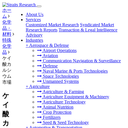
ホー
About Us
ム
Services
化学
Customized Market Research
Syndicated Market
品・
Research Reports
Transaction & Legal Intelligence
材料
Advisory
特殊
Industries
+
Aerospace & Defense
化学
Airport Operations
品
Aviation
ケイ
Communication Navigation & Surveillance
酸カ
Defense
ルシ
Naval Marine & Ports Technologies
ウム
Space Technologies
Unmanned Systems
市場
+
Agriculture
Agriculture & Farming
ケ
Agriculture Equipment & Machinery
Agriculture Technology
イ
Animal Nutrition
Crop Protection
酸
Fertilizers
カ
Seed & Seed Technology
+
Automotive & Transportation