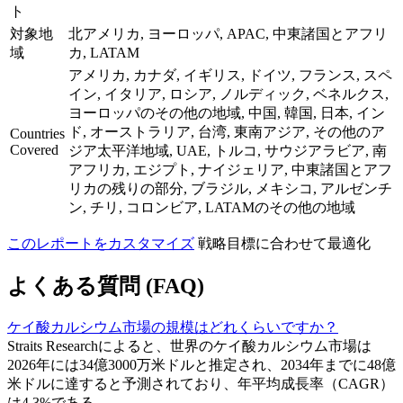
ト
対象地
北アメリカ, ヨーロッパ, APAC, 中東諸国とアフリ
域
カ, LATAM
アメリカ, カナダ, イギリス, ドイツ, フランス, スペ
イン, イタリア, ロシア, ノルディック, ベネルクス,
ヨーロッパのその他の地域, 中国, 韓国, 日本, イン
ド, オーストラリア, 台湾, 東南アジア, その他のア
Countries
Covered
ジア太平洋地域, UAE, トルコ, サウジアラビア, 南
アフリカ, エジプト, ナイジェリア, 中東諸国とアフ
リカの残りの部分, ブラジル, メキシコ, アルゼンチ
ン, チリ, コロンビア, LATAMのその他の地域
このレポートをカスタマイズ
戦略目標に合わせて最適化
よくある質問 (FAQ)
ケイ酸カルシウム市場の規模はどれくらいですか？
Straits Researchによると、世界のケイ酸カルシウム市場は
2026年には34億3000万米ドルと推定され、2034年までに48億
米ドルに達すると予測されており、年平均成長率（CAGR）
は4.3%である。