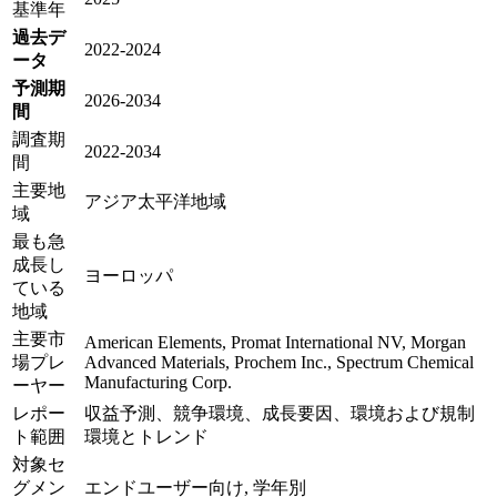
基準年
過去デ
2022-2024
ータ
予測期
2026-2034
間
調査期
2022-2034
間
主要地
アジア太平洋地域
域
最も急
成長し
ヨーロッパ
ている
地域
主要市
American Elements, Promat International NV, Morgan
場プレ
Advanced Materials, Prochem Inc., Spectrum Chemical
Manufacturing Corp.
ーヤー
レポー
収益予測、競争環境、成長要因、環境および規制
ト範囲
環境とトレンド
対象セ
グメン
エンドユーザー向け, 学年別