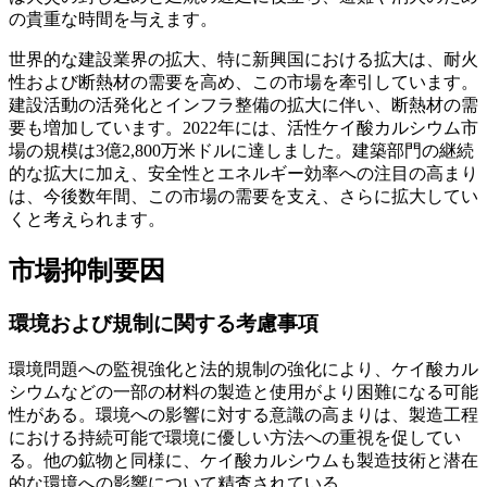
の貴重な時間を与えます。
世界的な建設業界の拡大、特に新興国における拡大は、耐火
性および断熱材の需要を高め、この市場を牽引しています。
建設活動の活発化とインフラ整備の拡大に伴い、断熱材の需
要も増加しています。2022年には、活性ケイ酸カルシウム市
場の規模は3億2,800万米ドルに達しました。建築部門の継続
的な拡大に加え、安全性とエネルギー効率への注目の高まり
は、今後数年間、この市場の需要を支え、さらに拡大してい
くと考えられます。
市場抑制要因
環境および規制に関する考慮事項
環境問題への監視強化と法的規制の強化により、ケイ酸カル
シウムなどの一部の材料の製造と使用がより困難になる可能
性がある。環境への影響に対する意識の高まりは、製造工程
における持続可能で環境に優しい方法への重視を促してい
る。他の鉱物と同様に、ケイ酸カルシウムも製造技術と潜在
的な環境への影響について精査されている。