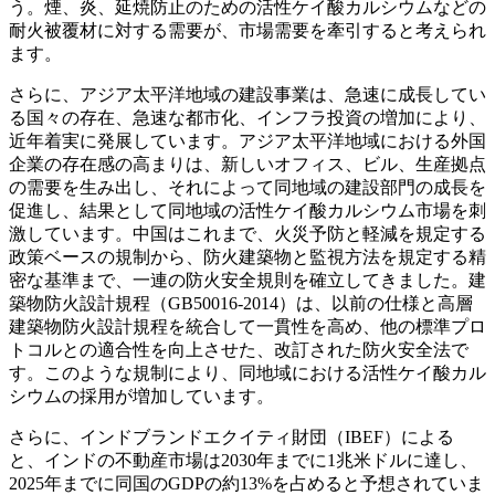
う。煙、炎、延焼防止のための活性ケイ酸カルシウムなどの
耐火被覆材に対する需要が、市場需要を牽引すると考えられ
ます。
さらに、アジア太平洋地域の建設事業は、急速に成長してい
る国々の存在、急速な都市化、インフラ投資の増加により、
近年着実に発展しています。アジア太平洋地域における外国
企業の存在感の高まりは、新しいオフィス、ビル、生産拠点
の需要を生み出し、それによって同地域の建設部門の成長を
促進し、結果として同地域の活性ケイ酸カルシウム市場を刺
激しています。中国はこれまで、火災予防と軽減を規定する
政策ベースの規制から、防火建築物と監視方法を規定する精
密な基準まで、一連の防火安全規則を確立してきました。建
築物防火設計規程（GB50016-2014）は、以前の仕様と高層
建築物防火設計規程を統合して一貫性を高め、他の標準プロ
トコルとの適合性を向上させた、改訂された防火安全法で
す。このような規制により、同地域における活性ケイ酸カル
シウムの採用が増加しています。
さらに、インドブランドエクイティ財団（IBEF）による
と、インドの不動産市場は2030年までに1兆米ドルに達し、
2025年までに同国のGDPの約13%を占めると予想されていま