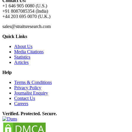
Contact Us:
+1 646 905 0080 (U.S.)
+91 8087085354 (India)
+44 203 695 0070 (U.K.)
sales@straitsresearch.com
Quick Links
About Us
Media Citations
Statistics
Articles
Help
Terms & Conditions
Privacy Policy
Journalist Enquiry
Contact Us
Careers
Verified. Protected. Secure.