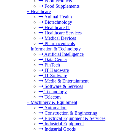
Food Products
Food Supplements
+
Healthcare
Animal Health
Biotechnology
Healthcare IT
Healthcare Services
Medical Devices
Pharmaceuticals
+
Information & Technology
Artificial Intelligence
Data Center
FinTech
IT Hardware
IT Software
Media & Entertainment
Software & Services
Technology
Telecom
+
Machinery & Equipment
Automation
Construction & Engineering
Electrical Equipment & Services
Industrial Equipment
Industrial Goods