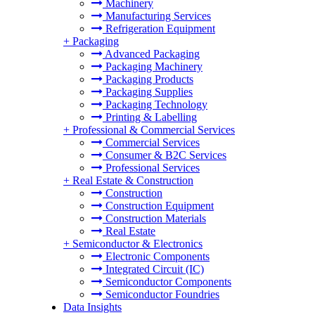
Machinery
Manufacturing Services
Refrigeration Equipment
+
Packaging
Advanced Packaging
Packaging Machinery
Packaging Products
Packaging Supplies
Packaging Technology
Printing & Labelling
+
Professional & Commercial Services
Commercial Services
Consumer & B2C Services
Professional Services
+
Real Estate & Construction
Construction
Construction Equipment
Construction Materials
Real Estate
+
Semiconductor & Electronics
Electronic Components
Integrated Circuit (IC)
Semiconductor Components
Semiconductor Foundries
Data Insights