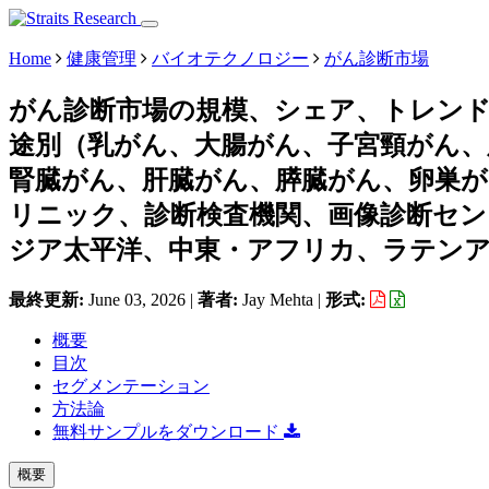
Home
健康管理
バイオテクノロジー
がん診断市場
がん診断市場の規模、シェア、トレンド
途別（乳がん、大腸がん、子宮頸がん、
腎臓がん、肝臓がん、膵臓がん、卵巣が
リニック、診断検査機関、画像診断セン
ジア太平洋、中東・アフリカ、ラテンアメリ
最終更新:
June 03, 2026
|
著者:
Jay Mehta
|
形式:
概要
目次
セグメンテーション
方法論
無料サンプルをダウンロード
概要