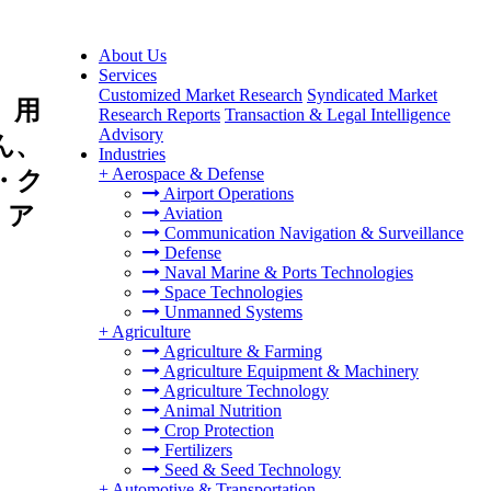
About Us
Services
Customized Market Research
Syndicated Market
、用
Research Reports
Transaction & Legal Intelligence
Advisory
ん、
Industries
+
Aerospace & Defense
・ク
Airport Operations
、ア
Aviation
Communication Navigation & Surveillance
Defense
Naval Marine & Ports Technologies
Space Technologies
Unmanned Systems
+
Agriculture
Agriculture & Farming
Agriculture Equipment & Machinery
Agriculture Technology
Animal Nutrition
Crop Protection
Fertilizers
Seed & Seed Technology
+
Automotive & Transportation