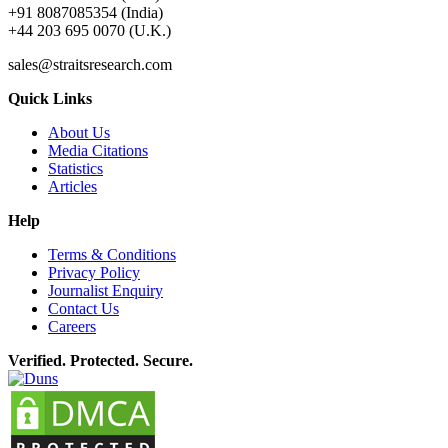
+91 8087085354 (India)
+44 203 695 0070 (U.K.)
sales@straitsresearch.com
Quick Links
About Us
Media Citations
Statistics
Articles
Help
Terms & Conditions
Privacy Policy
Journalist Enquiry
Contact Us
Careers
Verified. Protected. Secure.