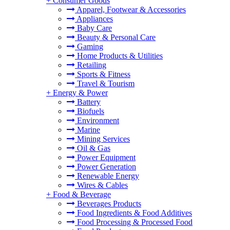
+
Consumer Goods
Apparel, Footwear & Accessories
Appliances
Baby Care
Beauty & Personal Care
Gaming
Home Products & Utilities
。
Retailing
Sports & Fitness
Travel & Tourism
+
Energy & Power
Battery
Biofuels
Environment
Marine
Mining Services
Oil & Gas
Power Equipment
Power Generation
Renewable Energy
Wires & Cables
+
Food & Beverage
Beverages Products
Food Ingredients & Food Additives
Food Processing & Processed Food