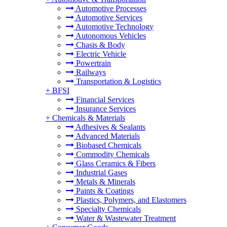
Automotive Processes
Automotive Services
Automotive Technology
Autonomous Vehicles
Chasis & Body
Electric Vehicle
Powertrain
Railways
Transportation & Logistics
+
BFSI
Financial Services
Insurance Services
+
Chemicals & Materials
Adhesives & Sealants
Advanced Materials
Biobased Chemicals
Commodity Chemicals
Glass Ceramics & Fibers
Industrial Gases
Metals & Minerals
Paints & Coatings
Plastics, Polymers, and Elastomers
Specialty Chemicals
Water & Wastewater Treatment