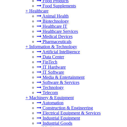
Food Products
Food Supplements
+
Healthcare
Animal Health
Biotechnology
Healthcare IT
Healthcare Services
Medical Devices
Pharmaceuticals
+
Information & Technology
Artificial Intelligence
Data Center
FinTech
IT Hardware
IT Software
Media & Entertainment
Software & Services
Technology
Telecom
+
Machinery & Equipment
Automation
Construction & Engineering
Electrical Equipment & Services
Industrial Equipment
Industrial Goods