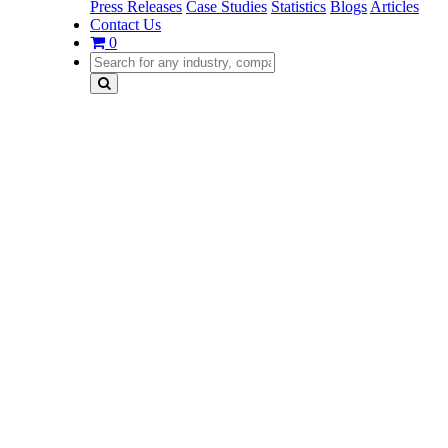
Press Releases
Case Studies
Statistics
Blogs
Articles
Contact Us
0