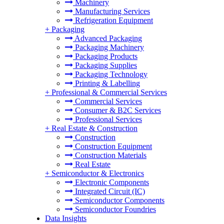
Machinery
Manufacturing Services
Refrigeration Equipment
+
Packaging
Advanced Packaging
Packaging Machinery
Packaging Products
Packaging Supplies
Packaging Technology
Printing & Labelling
+
Professional & Commercial Services
Commercial Services
Consumer & B2C Services
Professional Services
+
Real Estate & Construction
Construction
Construction Equipment
Construction Materials
Real Estate
+
Semiconductor & Electronics
Electronic Components
Integrated Circuit (IC)
Semiconductor Components
Semiconductor Foundries
Data Insights