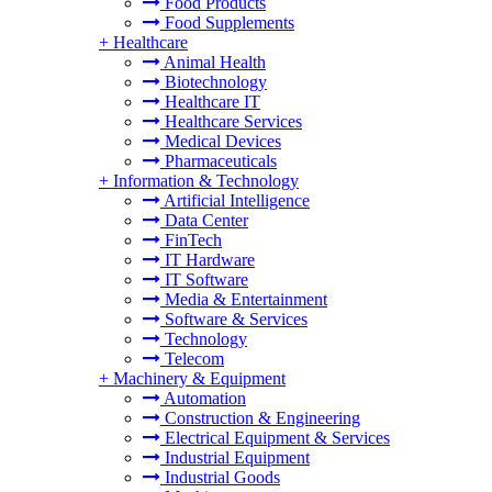
Food Products
Food Supplements
+
Healthcare
Animal Health
Biotechnology
Healthcare IT
Healthcare Services
Medical Devices
Pharmaceuticals
+
Information & Technology
Artificial Intelligence
Data Center
FinTech
IT Hardware
IT Software
Media & Entertainment
Software & Services
Technology
Telecom
+
Machinery & Equipment
Automation
Construction & Engineering
Electrical Equipment & Services
Industrial Equipment
Industrial Goods