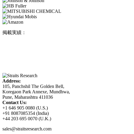
掲載実績：
Address:
105, Panchshil The Golden Bell,
Koregaon Park Annexe, Mundhwa,
Pune, Maharashtra 411036
Contact Us:
+1 646 905 0080 (U.S.)
+91 8087085354 (India)
+44 203 695 0070 (U.K.)
sales@straitsresearch.com