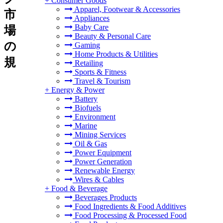
+
Consumer Goods
Apparel, Footwear & Accessories
市
Appliances
Baby Care
場
Beauty & Personal Care
の
Gaming
Home Products & Utilities
規
Retailing
Sports & Fitness
Travel & Tourism
+
Energy & Power
Battery
Biofuels
Environment
Marine
Mining Services
Oil & Gas
Power Equipment
Power Generation
Renewable Energy
Wires & Cables
+
Food & Beverage
Beverages Products
Food Ingredients & Food Additives
Food Processing & Processed Food