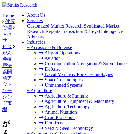
About Us
Home
Services
健康
Customized Market Research
Syndicated Market
管理
Research Reports
Transaction & Legal Intelligence
医療
Advisory
サー
Industries
ビス
+
Aerospace & Defense
がん
Airport Operations
Aviation
免疫
Communication Navigation & Surveillance
療法
Defense
薬開
Naval Marine & Ports Technologies
発ア
Space Technologies
ウト
Unmanned Systems
ソー
+
Agriculture
Agriculture & Farming
シン
Agriculture Equipment & Machinery
グ市
Agriculture Technology
場
Animal Nutrition
Crop Protection
が
Fertilizers
Seed & Seed Technology
ん
+
Automotive & Transportation