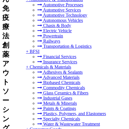
Automotive Processes
免
Automotive Services
Automotive Technology
疫
Autonomous Vehicles
療
Chasis & Body
Electric Vehicle
法
Powertrain
Railways
創
Transportation & Logistics
+
BFSI
薬
Financial Services
Insurance Services
ア
+
Chemicals & Materials
ウ
Adhesives & Sealants
Advanced Materials
ト
Biobased Chemicals
Commodity Chemicals
ソ
Glass Ceramics & Fibers
Industrial Gases
ー
Metals & Minerals
シ
Paints & Coatings
Plastics, Polymers, and Elastomers
ン
Specialty Chemicals
Water & Wastewater Treatment
グ