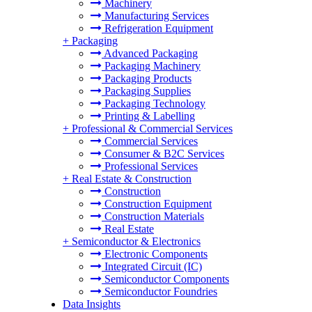
Machinery
Manufacturing Services
Refrigeration Equipment
+
Packaging
Advanced Packaging
Packaging Machinery
Packaging Products
Packaging Supplies
Packaging Technology
Printing & Labelling
+
Professional & Commercial Services
Commercial Services
Consumer & B2C Services
Professional Services
+
Real Estate & Construction
Construction
Construction Equipment
Construction Materials
Real Estate
+
Semiconductor & Electronics
Electronic Components
Integrated Circuit (IC)
Semiconductor Components
Semiconductor Foundries
Data Insights