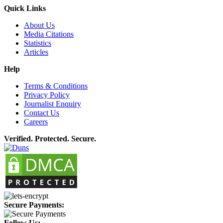
Quick Links
About Us
Media Citations
Statistics
Articles
Help
Terms & Conditions
Privacy Policy
Journalist Enquiry
Contact Us
Careers
Verified. Protected. Secure.
Secure Payments:
Follow Us: