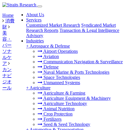
About Us
Home
Services
消費
Customized Market Research
Syndicated Market
財
Research Reports
Transaction & Legal Intelligence
美
Advisory
容・
Industries
パー
+
Aerospace & Defense
ソナ
Airport Operations
Aviation
ルケ
Communication Navigation & Surveillance
ア
Defense
カン
Naval Marine & Ports Technologies
ナビ
Space Technologies
ジオ
Unmanned Systems
ール
+
Agriculture
Agriculture & Farming
Agriculture Equipment & Machinery
Agriculture Technology
Animal Nutrition
Crop Protection
Fertilizers
Seed & Seed Technology
+
Automotive & Transportation