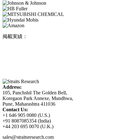
掲載実績：
Address:
105, Panchshil The Golden Bell,
Koregaon Park Annexe, Mundhwa,
Pune, Maharashtra 411036
Contact Us:
+1 646 905 0080 (U.S.)
+91 8087085354 (India)
+44 203 695 0070 (U.K.)
sales@straitsresearch.com