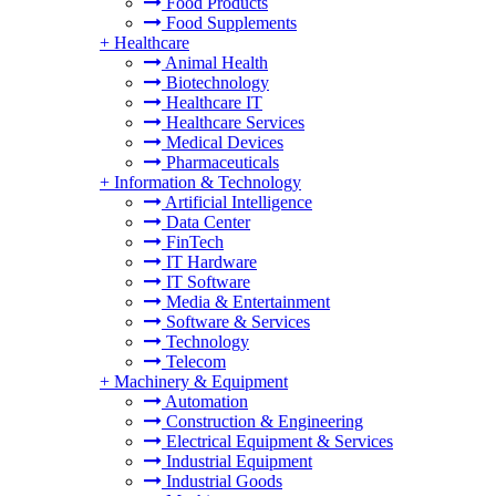
Food Products
Food Supplements
+
Healthcare
Animal Health
Biotechnology
Healthcare IT
Healthcare Services
Medical Devices
Pharmaceuticals
+
Information & Technology
Artificial Intelligence
Data Center
FinTech
IT Hardware
IT Software
Media & Entertainment
Software & Services
Technology
Telecom
+
Machinery & Equipment
Automation
Construction & Engineering
Electrical Equipment & Services
Industrial Equipment
Industrial Goods