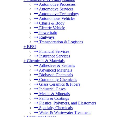
Automotive Processes
Automotive Services
Automotive Technology
Autonomous Vehicles
Chasis & Body
Electric Vehicle
Powertrain
Railways
Transportation & Logistics
+
BFSI
Financial Services
Insurance Services
+
Chemicals & Materials
Adhesives & Sealants
Advanced Materials
Biobased Chemicals
Commodity Chemicals
Glass Ceramics & Fibers
Industrial Gases
Metals & Minerals
Paints & Coatings
Plastics, Polymers, and Elastomers
Specialty Chemicals
Water & Wastewater Treatment