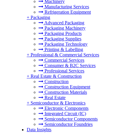
Machinery
Manufacturing Services
Refrigeration Equipment
+
Packaging
Advanced Packaging
Packaging Machinery
Packaging Products
Packaging Supplies
Packaging Technology
Printing & Labelling
+
Professional & Commercial Services
Commercial Services
Consumer & B2C Services
Professional Services
+
Real Estate & Construction
Construction
Construction Equipment
Construction Materials
Real Estate
+
Semiconductor & Electronics
Electronic Components
Integrated Circuit (IC)
Semiconductor Components
Semiconductor Foundries
Data Insights