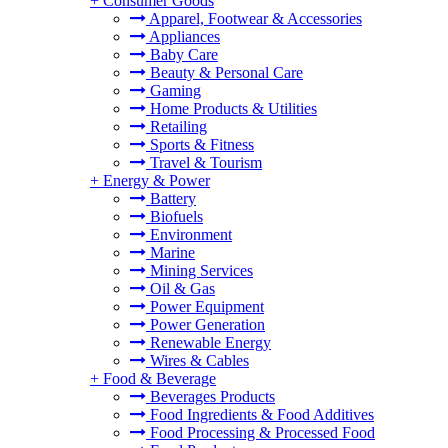
+
Consumer Goods
Apparel, Footwear & Accessories
Appliances
Baby Care
Beauty & Personal Care
Gaming
Home Products & Utilities
Retailing
Sports & Fitness
Travel & Tourism
+
Energy & Power
Battery
Biofuels
Environment
Marine
Mining Services
Oil & Gas
Power Equipment
Power Generation
Renewable Energy
Wires & Cables
+
Food & Beverage
Beverages Products
Food Ingredients & Food Additives
Food Processing & Processed Food