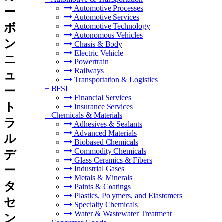
Automotive Processes
ー
Automotive Services
ボ
Automotive Technology
Autonomous Vehicles
ン
Chasis & Body
Electric Vehicle
ニ
Powertrain
Railways
ュ
Transportation & Logistics
+
BFSI
ー
Financial Services
ト
Insurance Services
+
Chemicals & Materials
ラ
Adhesives & Sealants
Advanced Materials
ル
Biobased Chemicals
Commodity Chemicals
デ
Glass Ceramics & Fibers
ー
Industrial Gases
Metals & Minerals
タ
Paints & Coatings
Plastics, Polymers, and Elastomers
セ
Specialty Chemicals
Water & Wastewater Treatment
ン