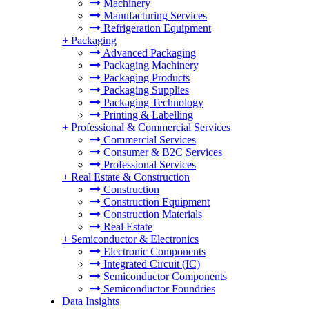
Machinery
Manufacturing Services
Refrigeration Equipment
+
Packaging
Advanced Packaging
Packaging Machinery
Packaging Products
Packaging Supplies
Packaging Technology
Printing & Labelling
+
Professional & Commercial Services
Commercial Services
Consumer & B2C Services
Professional Services
+
Real Estate & Construction
Construction
Construction Equipment
Construction Materials
Real Estate
+
Semiconductor & Electronics
Electronic Components
Integrated Circuit (IC)
Semiconductor Components
Semiconductor Foundries
Data Insights