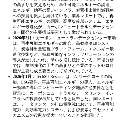
の高まりを支えるため、再生可能エネルギーの調達、
エネルギー効率の高いインフラ、炭素排出量削減戦略
への投資を拡大し続けている。業界レポートでは、再
生可能エネルギーの調達、高度な冷却システム、エネ
ルギー最適化が、カーボンニュートラルなデータセン
ター開発の主要構成要素として挙げられている。
2026年3月：
カーボンニュートラルデータセンター市場
は、再生可能エネルギーの統合、高効率冷却システ
ム、炭素排出量監視プラットフォーム、エネルギー最
適化技術など、持続可能なインフラソリューションの
導入が進むにつれ、勢いを増し続けている。市場分析
では、規制強化の圧力の高まりと企業のネットゼロ目
標が主要な成長要因として挙げられている。
2026年1月：
TechSci Researchは、AIワークロードの増
加、ESG要件、再生可能エネルギーの導入、エネルギ
ー効率の高いコンピューティング施設の必要性などを
背景に、カーボンニュートラルなデータセンターイン
フラへの投資が増加していると報告した。同レポート
は、データセンターの排出量削減において、再生可能
電力、高効率電力システム、および炭素オフセットメ
カニズムの役割が拡大していることを強調した。