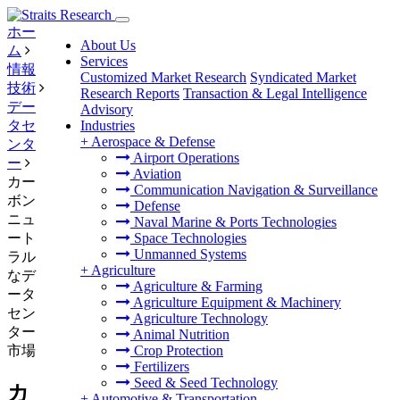
ホー
About Us
ム
Services
情報
Customized Market Research
Syndicated Market
技術
Research Reports
Transaction & Legal Intelligence
デー
Advisory
タセ
Industries
+
Aerospace & Defense
ンタ
Airport Operations
ー
Aviation
カー
Communication Navigation & Surveillance
ボン
Defense
ニュ
Naval Marine & Ports Technologies
ート
Space Technologies
Unmanned Systems
ラル
+
Agriculture
なデ
Agriculture & Farming
ータ
Agriculture Equipment & Machinery
セン
Agriculture Technology
ター
Animal Nutrition
市場
Crop Protection
Fertilizers
Seed & Seed Technology
カ
+
Automotive & Transportation