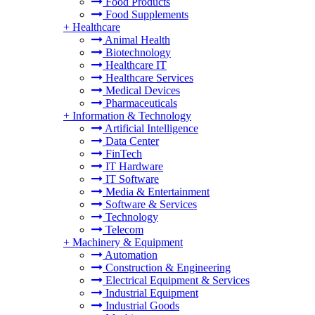
Food Products
Food Supplements
+
Healthcare
Animal Health
Biotechnology
Healthcare IT
Healthcare Services
Medical Devices
Pharmaceuticals
+
Information & Technology
Artificial Intelligence
Data Center
FinTech
IT Hardware
IT Software
Media & Entertainment
Software & Services
Technology
Telecom
+
Machinery & Equipment
Automation
Construction & Engineering
Electrical Equipment & Services
Industrial Equipment
Industrial Goods