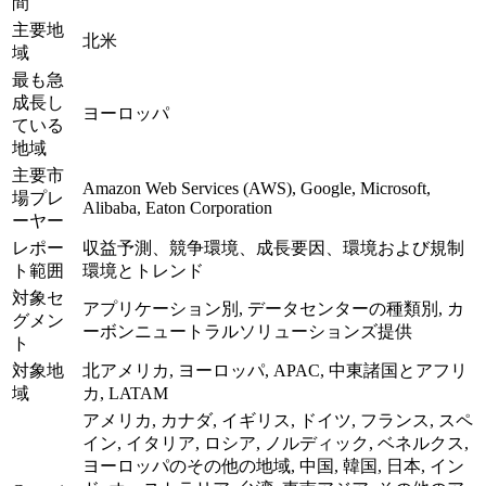
間
主要地
北米
域
最も急
成長し
ヨーロッパ
ている
地域
主要市
Amazon Web Services (AWS), Google, Microsoft,
場プレ
Alibaba, Eaton Corporation
ーヤー
レポー
収益予測、競争環境、成長要因、環境および規制
ト範囲
環境とトレンド
対象セ
アプリケーション別, データセンターの種類別, カ
グメン
ーボンニュートラルソリューションズ提供
ト
対象地
北アメリカ, ヨーロッパ, APAC, 中東諸国とアフリ
域
カ, LATAM
アメリカ, カナダ, イギリス, ドイツ, フランス, スペ
イン, イタリア, ロシア, ノルディック, ベネルクス,
ヨーロッパのその他の地域, 中国, 韓国, 日本, イン