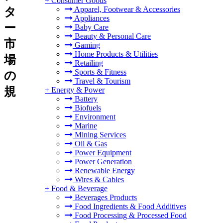
+
Consumer Goods
Apparel, Footwear & Accessories
タ
Appliances
ー
Baby Care
Beauty & Personal Care
市
Gaming
Home Products & Utilities
場
Retailing
Sports & Fitness
の
Travel & Tourism
規
+
Energy & Power
Battery
Biofuels
Environment
Marine
Mining Services
Oil & Gas
Power Equipment
Power Generation
Renewable Energy
Wires & Cables
+
Food & Beverage
Beverages Products
Food Ingredients & Food Additives
Food Processing & Processed Food