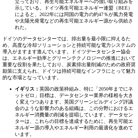
立っており、再生可能エネルギーへの強い取り組みを
示している。ドイツ再生可能エネルギー連盟（BEE）
によると、2022年には同国の電力の約47％が風力発電
や太陽光発電などの再生可能エネルギー源から供給さ
れた。
ドイツのデータセンターでは、排出量を最小限に抑えるた
め、高度な冷却ソリューションと持続可能な電力システムの
導入がますます進んでいます。ドイツデータセンター協会
は、エネルギー効率とグリーンテクノロジーの推進において
重要な役割を果たしており、炭素排出量削減のための政府奨
励策に支えられ、ドイツは持続可能なインフラにとって魅力
的な市場となっています。
イギリス：
英国の政策枠組み、特に「2050年までにネ
ットゼロ」目標は、データセンター業界の様相を大き
く変えつつあります。英国グリーンビルディング評議
会のような影響力のある組織は、この分野におけるエ
ネルギー消費量の削減を提唱しています。データセン
ターは、これらの目標を達成するために、再生可能エ
ネルギー源の導入やエネルギー利用の最適化を進めて
います。