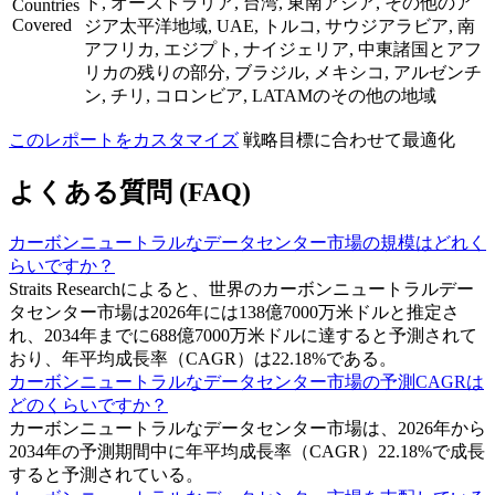
ド, オーストラリア, 台湾, 東南アジア, その他のア
Countries
Covered
ジア太平洋地域, UAE, トルコ, サウジアラビア, 南
アフリカ, エジプト, ナイジェリア, 中東諸国とアフ
リカの残りの部分, ブラジル, メキシコ, アルゼンチ
ン, チリ, コロンビア, LATAMのその他の地域
このレポートをカスタマイズ
戦略目標に合わせて最適化
よくある質問 (FAQ)
カーボンニュートラルなデータセンター市場の規模はどれく
らいですか？
Straits Researchによると、世界のカーボンニュートラルデー
タセンター市場は2026年には138億7000万米ドルと推定さ
れ、2034年までに688億7000万米ドルに達すると予測されて
おり、年平均成長率（CAGR）は22.18%である。
カーボンニュートラルなデータセンター市場の予測CAGRは
どのくらいですか？
カーボンニュートラルなデータセンター市場は、2026年から
2034年の予測期間中に年平均成長率（CAGR）22.18%で成長
すると予測されている。