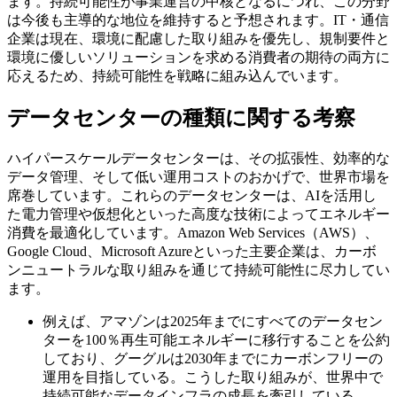
ます。持続可能性が事業運営の中核となるにつれ、この分野
は今後も主導的な地位を維持すると予想されます。IT・通信
企業は現在、環境に配慮した取り組みを優先し、規制要件と
環境に優しいソリューションを求める消費者の期待の両方に
応えるため、持続可能性を戦略に組み込んでいます。
データセンターの種類に関する考察
ハイパースケールデータセンターは、その拡張性、効率的な
データ管理、そして低い運用コストのおかげで、世界市場を
席巻しています。これらのデータセンターは、AIを活用し
た電力管理や仮想化といった高度な技術によってエネルギー
消費を最適化しています。Amazon Web Services（AWS）、
Google Cloud、Microsoft Azureといった主要企業は、カーボ
ンニュートラルな取り組みを通じて持続可能性に尽力してい
ます。
例えば、アマゾンは2025年までにすべてのデータセン
ターを100％再生可能エネルギーに移行することを公約
しており、グーグルは2030年までにカーボンフリーの
運用を目指している。こうした取り組みが、世界中で
持続可能なデータインフラの成長を牽引している。