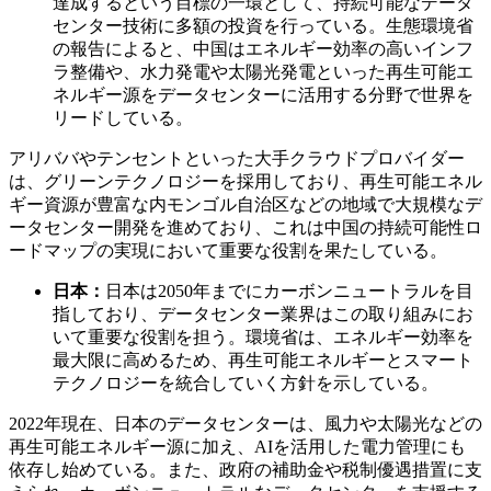
達成するという目標の一環として、持続可能なデータ
センター技術に多額の投資を行っている。生態環境省
の報告によると、中国はエネルギー効率の高いインフ
ラ整備や、水力発電や太陽光発電といった再生可能エ
ネルギー源をデータセンターに活用する分野で世界を
リードしている。
アリババやテンセントといった大手クラウドプロバイダー
は、グリーンテクノロジーを採用しており、再生可能エネル
ギー資源が豊富な内モンゴル自治区などの地域で大規模なデ
ータセンター開発を進めており、これは中国の持続可能性ロ
ードマップの実現において重要な役割を果たしている。
日本：
日本は2050年までにカーボンニュートラルを目
指しており、データセンター業界はこの取り組みにお
いて重要な役割を担う。環境省は、エネルギー効率を
最大限に高めるため、再生可能エネルギーとスマート
テクノロジーを統合していく方針を示している。
2022年現在、日本のデータセンターは、風力や太陽光などの
再生可能エネルギー源に加え、AIを活用した電力管理にも
依存し始めている。また、政府の補助金や税制優遇措置に支