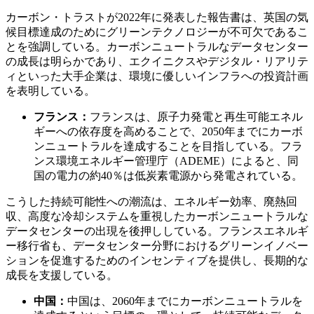
カーボン・トラストが2022年に発表した報告書は、英国の気
候目標達成のためにグリーンテクノロジーが不可欠であるこ
とを強調している。カーボンニュートラルなデータセンター
の成長は明らかであり、エクイニクスやデジタル・リアリテ
ィといった大手企業は、環境に優しいインフラへの投資計画
を表明している。
フランス：
フランスは、原子力発電と再生可能エネル
ギーへの依存度を高めることで、2050年までにカーボ
ンニュートラルを達成することを目指している。フラ
ンス環境エネルギー管理庁（ADEME）によると、同
国の電力の約40％は低炭素電源から発電されている。
こうした持続可能性への潮流は、エネルギー効率、廃熱回
収、高度な冷却システムを重視したカーボンニュートラルな
データセンターの出現を後押ししている。フランスエネルギ
ー移行省も、データセンター分野におけるグリーンイノベー
ションを促進するためのインセンティブを提供し、長期的な
成長を支援している。
中国：
中国は、2060年までにカーボンニュートラルを