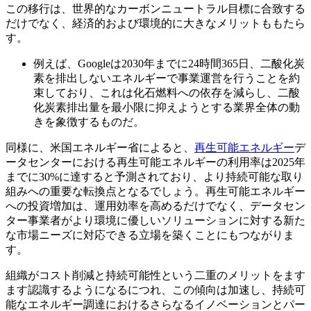
この移行は、世界的なカーボンニュートラル目標に合致する
だけでなく、経済的および環境的に大きなメリットももたら
す。
例えば、Googleは2030年までに24時間365日、二酸化炭
素を排出しないエネルギーで事業運営を行うことを約
束しており、これは化石燃料への依存を減らし、二酸
化炭素排出量を最小限に抑えようとする業界全体の動
きを象徴するものだ。
同様に、米国エネルギー省によると、
再生可能エネルギー
デ
ータセンターにおける再生可能エネルギーの利用率は2025年
までに30%に達すると予測されており、より持続可能な取り
組みへの重要な転換点となるでしょう。再生可能エネルギー
への投資増加は、運用効率を高めるだけでなく、データセン
ター事業者がより環境に優しいソリューションに対する新た
な市場ニーズに対応できる立場を築くことにもつながりま
す。
組織がコスト削減と持続可能性という二重のメリットをます
ます認識するようになるにつれ、この傾向は加速し、持続可
能なエネルギー調達におけるさらなるイノベーションとパー