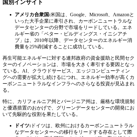
国別インサイト
アメリカ合衆国:
米国は、Google、Microsoft、Amazonと
いった大手企業に牽引され、カーボンニュートラルな
データセンターの分野で市場をリードしている。エネ
ルギー省の「ベター・ビルディングス・イニシアチ
ブ」は、2010年以降、データセンターのエネルギー消
費量を25%削減することに成功している。
再生可能エネルギーに対する連邦政府の資金援助と民間セク
ターのイノベーションは、市場を大きく牽引する要因となっ
ている。AI、クラウドサービス、エッジコンピューティン
グへの需要が拡大し続けるにつれ、エネルギー効率が高くカ
ーボンニュートラルなインフラへのさらなる投資が見込まれ
る。
特に、カリフォルニア州とバージニア州は、厳格な環境規制
と優遇措置のおかげで、グリーンデータセンターの開発にお
いて先駆的な役割を果たしている。
ドイツ:
ドイツは、欧州におけるカーボンニュートラル
なデータセンターへの移行をリードする存在として際