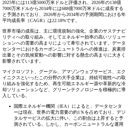
2025年には113億5000万米ドルと評価され、2026年の138億
7000万米ドルから2034年には688億7000万米ドルに成長する
と予測されており、2026年から2034年の予測期間における年
平均成長率（CAGR）は22.18%です。
世界市場の成長は、主に環境規制の強化、企業のサステナビ
リティへの取り組み、そしてエネルギー効率の高いソリュー
ションへの需要の高まりによって牽引されています。データ
センターにおけるカーボンニュートラルへの推進は、炭素排
出量とその気候変動への影響に対する懸念の高まりに大きく
影響されています。
マイクロソフト、グーグル、アマゾンウェブサービス、エク
イニクスといったこの分野の大手企業は、持続可能性への取
り組みを強化するため、再生可能エネルギー源や革新的な冷
却ソリューションなど、グリーンテクノロジーを積極的に導
入している。
国際エネルギー機関（IEA）によると、データセンタ
ーは現在、世界の電力需要の約1％を占めており、デジ
タルサービスの拡大に伴い、この割合は上昇すると予
測されている。しかし、カーボンニュートラルな運用