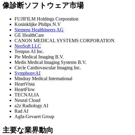
像診断ソフトウェア市場
FUJIFILM Holdings Corporation
Koninklijke Philips N.V
Siemens Healthineers AG
GE HealthCare
CANON MEDICAL SYSTEMS CORPORATION
NeoSoft LLC
Tempus AI Inc.
Pie Medical Imaging B.V.
Medis Medical Imaging Systems B.V.
Circle Cardiovascular Imaging Inc.
SymphonyAI
Mindray Medical International
HeartVista
HeartFlow
TECNALIA
Neural Cloud
a2z Radiology AI
Rad AI
Agfa‑Gevaert Group
主要な業界動向