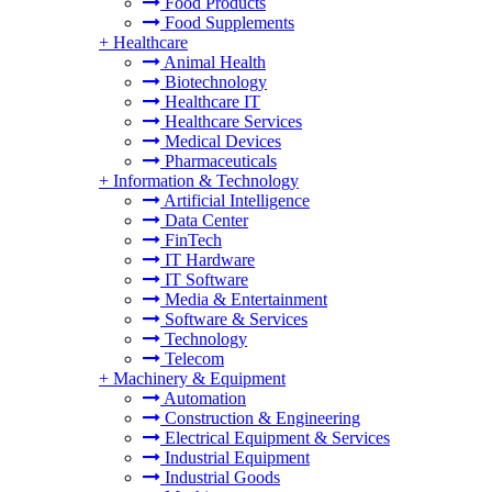
Food Products
Food Supplements
+
Healthcare
Animal Health
Biotechnology
Healthcare IT
Healthcare Services
Medical Devices
Pharmaceuticals
+
Information & Technology
Artificial Intelligence
Data Center
FinTech
IT Hardware
IT Software
Media & Entertainment
Software & Services
Technology
Telecom
+
Machinery & Equipment
Automation
Construction & Engineering
Electrical Equipment & Services
Industrial Equipment
Industrial Goods