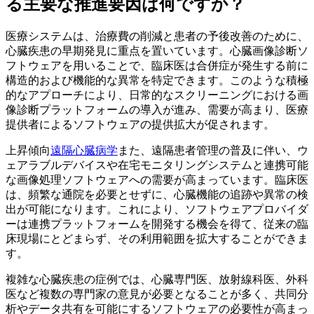
る主要な推進要因は何ですか？
医療システムは、治療費の削減と患者の予後改善のために、
心臓疾患の早期発見に重点を置いています。心臓画像診断ソ
フトウェアを用いることで、臨床医は合併症が発生する前に
構造的および機能的な異常を特定できます。このような積極
的なアプローチにより、日常的なスクリーニングにおける画
像診断プラットフォームの導入が進み、需要が高まり、医療
提供者によるソフトウェアの提供拡大が促されます。
上昇傾向
遠隔心臓病学
また、遠隔患者管理の普及に伴い、ウ
ェアラブルデバイスや在宅モニタリングシステムと連携可能
な画像処理ソフトウェアへの需要が高まっています。臨床医
は、頻繁な通院を必要とせずに、心臓機能の追跡や異常の検
出が可能になります。これにより、ソフトウェアプロバイダ
ーは連携プラットフォームを開発する機会を得て、従来の臨
床現場にとどまらず、その利用範囲を拡大することができま
す。
複雑な心臓疾患の症例では、心臓専門医、放射線科医、外科
医など複数の専門家の意見が必要となることが多く、共同分
析やデータ共有を可能にするソフトウェアの必要性が高まっ