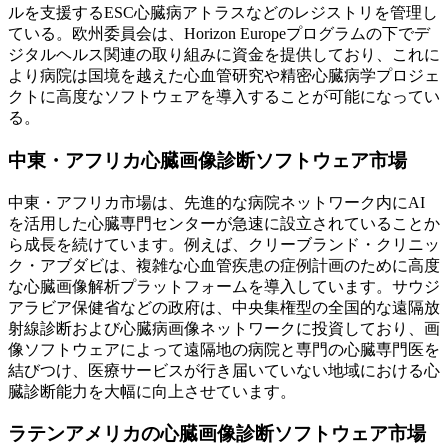
ルを支援するESC心臓病アトラスなどのレジストリを管理し
ている。欧州委員会は、Horizo​​n Europeプログラムの下でデ
ジタルヘルス関連の取り組みに資金を提供しており、これに
より病院は国境を越えた心血管研究や精密心臓病学プロジェ
クトに高度なソフトウェアを導入することが可能になってい
る。
中東・アフリカ心臓画像診断ソフトウェア市場
中東・アフリカ市場は、先進的な病院ネットワーク内にAI
を活用した心臓専門センターが急速に設立されていることか
ら成長を続けています。例えば、クリーブランド・クリニッ
ク・アブダビは、複雑な心血管疾患の症例計画のために高度
な心臓画像解析プラットフォームを導入しています。サウジ
アラビア保健省などの政府は、中央集権型の全国的な遠隔放
射線診断および心臓病画像ネットワークに投資しており、画
像ソフトウェアによって遠隔地の病院と専門の心臓専門医を
結びつけ、医療サービスが行き届いていない地域における心
臓診断能力を大幅に向上させています。
ラテンアメリカの心臓画像診断ソフトウェア市場