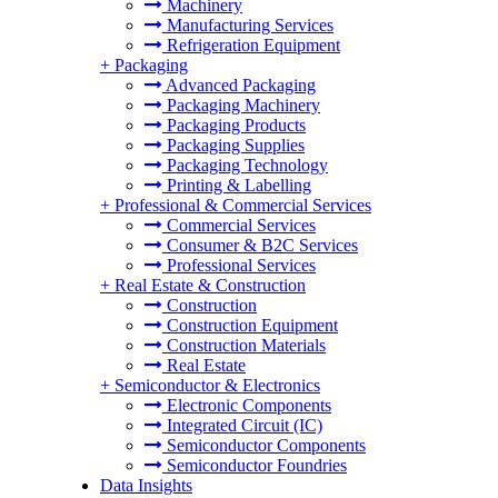
Machinery
Manufacturing Services
Refrigeration Equipment
+
Packaging
Advanced Packaging
Packaging Machinery
Packaging Products
Packaging Supplies
Packaging Technology
Printing & Labelling
+
Professional & Commercial Services
Commercial Services
Consumer & B2C Services
Professional Services
+
Real Estate & Construction
Construction
Construction Equipment
Construction Materials
Real Estate
+
Semiconductor & Electronics
Electronic Components
Integrated Circuit (IC)
Semiconductor Components
Semiconductor Foundries
Data Insights