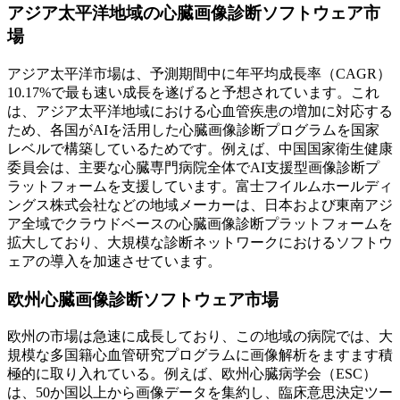
アジア太平洋地域の心臓画像診断ソフトウェア市
場
アジア太平洋市場は、予測期間中に年平均成長率（CAGR）
10.17%で最も速い成長を遂げると予想されています。これ
は、アジア太平洋地域における心血管疾患の増加に対応する
ため、各国がAIを活用した心臓画像診断プログラムを国家
レベルで構築しているためです。例えば、中国国家衛生健康
委員会は、主要な心臓専門病院全体でAI支援型画像診断プ
ラットフォームを支援しています。富士フイルムホールディ
ングス株式会社などの地域メーカーは、日本および東南アジ
ア全域でクラウドベースの心臓画像診断プラットフォームを
拡大しており、大規模な診断ネットワークにおけるソフトウ
ェアの導入を加速させています。
欧州心臓画像診断ソフトウェア市場
欧州の市場は急速に成長しており、この地域の病院では、大
規模な多国籍心血管研究プログラムに画像解析をますます積
極的に取り入れている。例えば、欧州心臓病学会（ESC）
は、50か国以上から画像データを集約し、臨床意思決定ツー