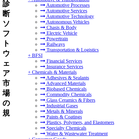
診
Automotive Processes
Automotive Services
断
Automotive Technology
Autonomous Vehicles
ソ
Chasis & Body
フ
Electric Vehicle
Powertrain
ト
Railways
Transportation & Logistics
ウ
+
BFSI
Financial Services
ェ
Insurance Services
ア
+
Chemicals & Materials
Adhesives & Sealants
市
Advanced Materials
Biobased Chemicals
場
Commodity Chemicals
Glass Ceramics & Fibers
の
Industrial Gases
Metals & Minerals
規
Paints & Coatings
Plastics, Polymers, and Elastomers
Specialty Chemicals
Water & Wastewater Treatment