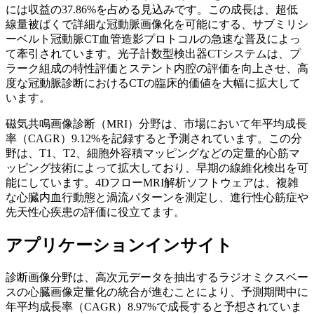
には収益の37.86%を占める見込みです。この成長は、超低
線量被ばくで詳細な冠動脈画像化を可能にする、サブミリシ
ーベルト冠動脈CT血管造影プロトコルの急速な普及によっ
て牽引されています。光子計数型検出器CTシステムは、プ
ラーク組成の特性評価とステント内腔の評価を向上させ、高
度な冠動脈診断におけるCTの臨床的価値を大幅に拡大して
います。
磁気共鳴画像診断（MRI）分野は、市場において年平均成長
率（CAGR）9.12%を記録すると予測されています。この分
野は、T1、T2、細胞外容積マッピングなどの定量的心筋マ
ッピング技術によって拡大しており、早期の線維化検出を可
能にしています。4DフローMRI解析ソフトウェアは、複雑
な心臓内血行動態と渦流パターンを測定し、進行性心筋症や
先天性心疾患の評価に役立てます。
アプリケーションインサイト
診断画像分野は、高次元データを抽出するラジオミクスベー
スの心臓画像定量化の統合が進むことにより、予測期間中に
年平均成長率（CAGR）8.97%で成長すると予想されていま