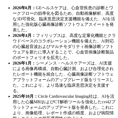
2026年6月：
GEヘルスケアは、心血管疾患の診断とワ
ークフローの効率化を図るため、自動画像解析、高度
な3D可視化、臨床意思決定支援機能を備えた、AIを活
用した強化版心臓画像診断ソフトウェアスイートを発
表した。
2026年4月：
フィリップスは、高度な定量化機能とクラ
ウドベースのコラボレーション機能を備えた、AI対応
の心臓超音波およびマルチモダリティ画像診断ソフト
ウェアを新たに導入することで、心血管画像診断製品
のポートフォリオを拡充した。
2026年1月：
シーメンス・ヘルスケアーズは、AI支援
による画像再構成、自動心臓計測、および合理化され
たレポート機能を統合した、心臓画像診断ソフトウェ
アプラットフォームのアップグレード版をリリースし
た。これにより、より迅速な臨床意思決定を支援す
る。
2025年10月：
Circle Cardiovascular Imaging社は、AIを活
用した心臓MRIおよびCT解析ツールを強化したcvi42プ
ラットフォームのアップデート版を発表した。これに
より、画像処理、レポート作成の精度、および病院情