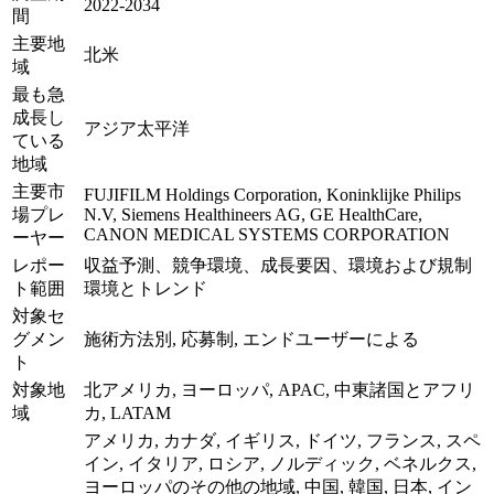
2022-2034
間
主要地
北米
域
最も急
成長し
アジア太平洋
ている
地域
主要市
FUJIFILM Holdings Corporation, Koninklijke Philips
場プレ
N.V, Siemens Healthineers AG, GE HealthCare,
CANON MEDICAL SYSTEMS CORPORATION
ーヤー
レポー
収益予測、競争環境、成長要因、環境および規制
ト範囲
環境とトレンド
対象セ
グメン
施術方法別, 応募制, エンドユーザーによる
ト
対象地
北アメリカ, ヨーロッパ, APAC, 中東諸国とアフリ
域
カ, LATAM
アメリカ, カナダ, イギリス, ドイツ, フランス, スペ
イン, イタリア, ロシア, ノルディック, ベネルクス,
ヨーロッパのその他の地域, 中国, 韓国, 日本, イン