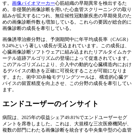
す。
画像バイオマーカー
心筋組織の早期異常を検出するた
め。非侵襲的画像診断を用いた心血管スクリーニングの取り
組みが拡大するにつれ、無症候性冠動脈疾患の早期発見のた
めの画像診断件数も増加している。これらの要因が総合的に
画像診断の成長を牽引している。
画像誘導治療分野は、予測期間中に年平均成長率（CAGR）
9.24%という著しい成長が見込まれています。この成長は、
心臓画像診断ソフトウェアに組み込まれたリアルタイムカテ
ーテル追跡アルゴリズムの登場によって促進されています。
このアルゴリズムにより、介入中の動的な心臓構造内におけ
るデバイスの動きを正確に可視化することが可能になりま
す。また、術中3D弁輪モデリングツールは、構造的心臓デ
バイスの留置精度を向上させ、この分野の成長を牽引してい
ます。
エンドユーザーのインサイト
病院は、2025年の収益シェア49.81%でエンドユーザーセグ
メントを席巻しました。これは、大規模な三次医療機関が、
複数の部門にわたる画像診断を統合する中央集中型の心血管