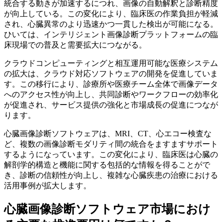
統合する動きが加速するにつれ、画像の自動解釈と診断精度
が向上している。この変化により、臨床医の作業負担が軽減
され、心臓異常のより迅速かつ一貫した検出が可能になる。
ひいては、インテリジェント画像診断プラットフォームの臨
床現場での普及と需要拡大につながる。
クラウドコンピューティングと相互運用可能な医療システム
の拡大は、クラウド対応ソフトウェアの開発を促進していま
す。この移行により、診療所や医療チーム全体で画像データ
へのアクセス性が向上し、共同診断やワークフローの効率化
が促進され、サービス提供の強化と市場成長の促進につなが
ります。
心臓画像診断ソフトウェアは、MRI、CT、心エコー検査な
ど、複数の画像診断モダリティ間の統合をますますサポート
するようになっています。この変化により、臨床医は心臓の
解剖学的構造と機能に関する包括的な情報を得ることがで
き、診断の信頼性が向上し、複雑な心臓疾患の治療における
活用事例が拡大します。
心臓画像診断ソフトウェア市場におけ