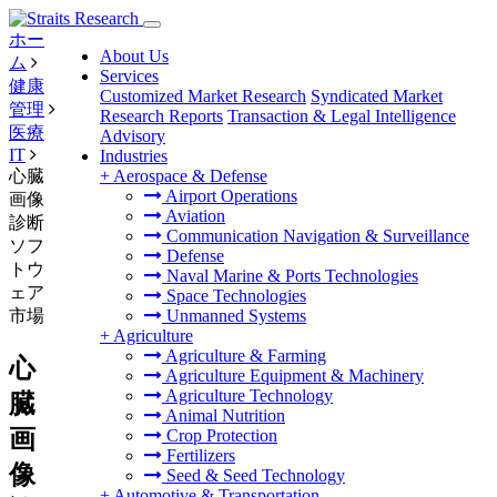
ホー
About Us
ム
Services
健康
Customized Market Research
Syndicated Market
管理
Research Reports
Transaction & Legal Intelligence
医療
Advisory
IT
Industries
心臓
+
Aerospace & Defense
Airport Operations
画像
Aviation
診断
Communication Navigation & Surveillance
ソフ
Defense
トウ
Naval Marine & Ports Technologies
ェア
Space Technologies
市場
Unmanned Systems
+
Agriculture
Agriculture & Farming
心
Agriculture Equipment & Machinery
Agriculture Technology
臓
Animal Nutrition
画
Crop Protection
Fertilizers
像
Seed & Seed Technology
+
Automotive & Transportation