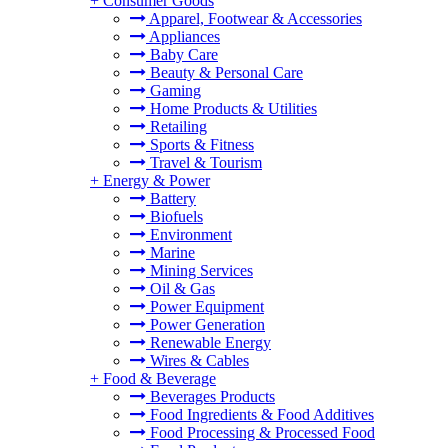
+
Consumer Goods
Apparel, Footwear & Accessories
Appliances
Baby Care
Beauty & Personal Care
Gaming
Home Products & Utilities
Retailing
Sports & Fitness
Travel & Tourism
+
Energy & Power
Battery
Biofuels
Environment
Marine
Mining Services
Oil & Gas
Power Equipment
Power Generation
Renewable Energy
Wires & Cables
+
Food & Beverage
Beverages Products
Food Ingredients & Food Additives
Food Processing & Processed Food