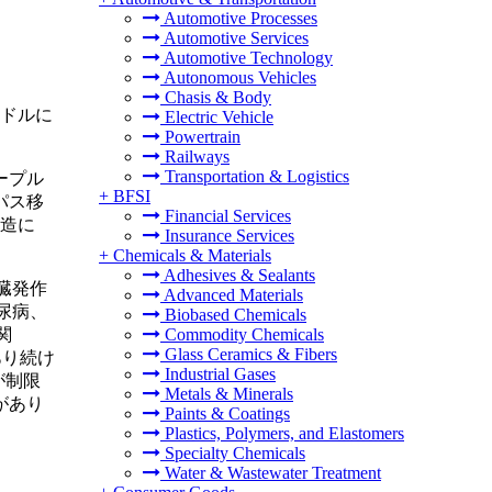
Automotive Processes
Automotive Services
Automotive Technology
Autonomous Vehicles
Chasis & Body
米ドルに
Electric Vehicle
Powertrain
Railways
Transportation & Logistics
ープル
+
BFSI
パス移
Financial Services
製造に
Insurance Services
+
Chemicals & Materials
Adhesives & Sealants
臓発作
Advanced Materials
尿病、
Biobased Chemicals
関
Commodity Chemicals
Glass Ceramics & Fibers
あり続け
Industrial Gases
が制限
Metals & Minerals
があり
Paints & Coatings
Plastics, Polymers, and Elastomers
Specialty Chemicals
Water & Wastewater Treatment