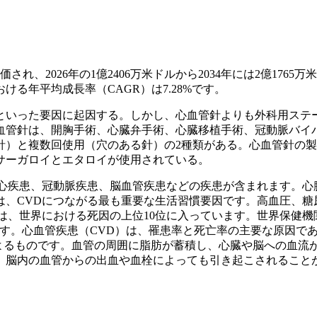
され、2026年の1億2406万米ドルから2034年には2億1765万
おける年平均成長率（CAGR）は7.28%です。
といった要因に起因する。しかし、心血管針よりも外科用ステ
血管針は、開胸手術、心臓弁手術、心臓移植手術、冠動脈バイ
針）と複数回使用（穴のある針）の2種類がある。心血管針の
サーガロイとエタロイが使用されている。
性心疾患、冠動脈疾患、脳血管疾患などの疾患が含まれます。心
は、CVDにつながる最も重要な生活習慣要因です。高血圧、糖
は、世界における死因の上位10位に入っています。世界保健機
す。心血管疾患（CVD）は、罹患率と死亡率の主要な原因で
よるものです。血管の周囲に脂肪が蓄積し、心臓や脳への血流
、脳内の血管からの出血や血栓によっても引き起こされること