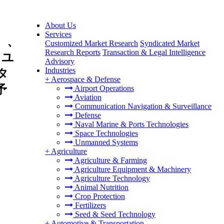
About Us
Services
）、
Customized Market Research
Syndicated Market
Research Reports
Transaction & Legal Intelligence
ドユ
Advisory
Industries
タ
+
Aerospace & Defense
予
Airport Operations
Aviation
Communication Navigation & Surveillance
Defense
Naval Marine & Ports Technologies
Space Technologies
Unmanned Systems
+
Agriculture
Agriculture & Farming
Agriculture Equipment & Machinery
Agriculture Technology
Animal Nutrition
Crop Protection
Fertilizers
Seed & Seed Technology
+
Automotive & Transportation