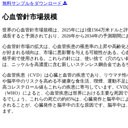
無料サンプルをダウンロード
心血管針市場規模
世界の心血管針市場規模は、2025年には1億1564万米ドルと評価
成長すると予測されており、2026年から2034年の予測期間に
心血管針市場の拡大は、心血管疾患の罹患率の上昇や高齢化
が好まれる傾向は、市場に悪影響を与える可能性がある。心
植手術で使用される。これらの針には、使い捨て（穴のない
は、ニッケルを高濃度に含む新しいステンレス鋼合金である
心血管疾患（CVD）は心臓と血管の疾患であり、リウマチ
や脳卒中のリスクを高める不健康な食生活、喫煙、運動不足
高コレステロール値もこれらの疾患に寄与しています。CVD
（WHO）によると、心血管疾患は世界における主要な死因で
るでしょう。これらの死亡の約85%は、心臓発作と脳卒中に
されることが、心臓発作と脳卒中の主な原因です。脳卒中は
ます。