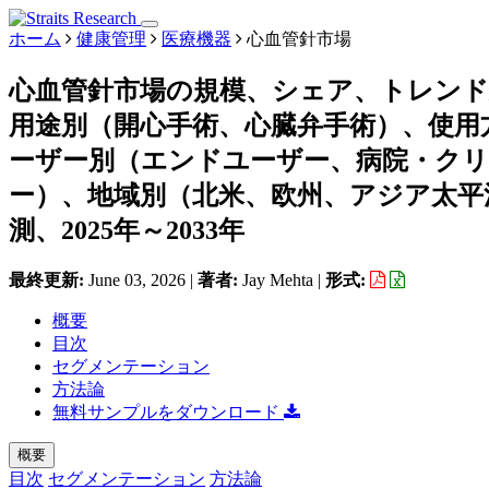
ホーム
健康管理
医療機器
心血管針市場
心血管針市場の規模、シェア、トレンド
用途別（開心手術、心臓弁手術）、使用方
ーザー別（エンドユーザー、病院・ク
ー）、地域別（北米、欧州、アジア太平
測、2025年～2033年
最終更新:
June 03, 2026
|
著者:
Jay Mehta
|
形式:
概要
目次
セグメンテーション
方法論
無料サンプルをダウンロード
概要
目次
セグメンテーション
方法論