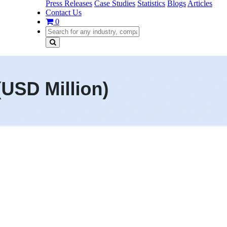
Press Releases
Case Studies
Statistics
Blogs
Articles
Contact Us
0