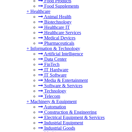
Food Products
Food Supplements
+
Healthcare
Animal Health
Biotechnology
Healthcare IT
Healthcare Services
Medical Devices
Pharmaceuticals
+
Information & Technology
Artificial Intelligence
Data Center
FinTech
IT Hardware
IT Software
Media & Entertainment
Software & Services
Technology
Telecom
+
Machinery & Equipment
Automation
Construction & Engineering
Electrical Equipment & Services
Industrial Equipment
Industrial Goods