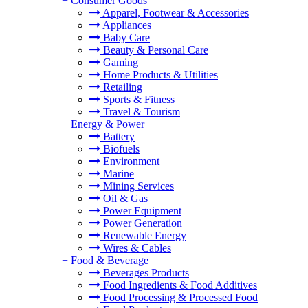
+
Consumer Goods
Apparel, Footwear & Accessories
Appliances
Baby Care
Beauty & Personal Care
Gaming
Home Products & Utilities
Retailing
Sports & Fitness
Travel & Tourism
+
Energy & Power
Battery
Biofuels
Environment
Marine
Mining Services
Oil & Gas
Power Equipment
Power Generation
Renewable Energy
Wires & Cables
+
Food & Beverage
Beverages Products
Food Ingredients & Food Additives
Food Processing & Processed Food