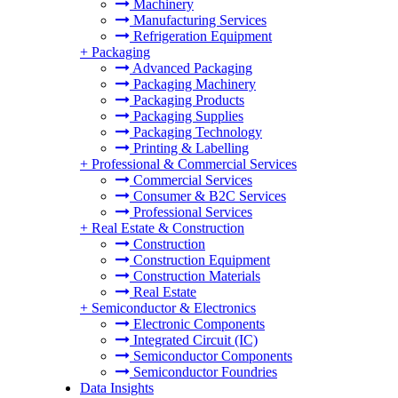
Machinery
Manufacturing Services
Refrigeration Equipment
+
Packaging
Advanced Packaging
Packaging Machinery
Packaging Products
Packaging Supplies
Packaging Technology
Printing & Labelling
+
Professional & Commercial Services
Commercial Services
Consumer & B2C Services
Professional Services
+
Real Estate & Construction
Construction
Construction Equipment
Construction Materials
Real Estate
+
Semiconductor & Electronics
Electronic Components
Integrated Circuit (IC)
Semiconductor Components
Semiconductor Foundries
Data Insights