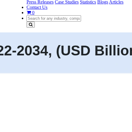
Press Releases
Case Studies
Statistics
Blogs
Articles
Contact Us
0