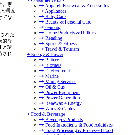
+
Consumer Goods
す。家
Apparel, Footwear & Accessories
性と環境
Appliances
Baby Care
けでな
Beauty & Personal Care
Gaming
Home Products & Utilities
計された
Retailing
続的な
Sports & Fitness
能と環
Travel & Tourism
待され
+
Energy & Power
Battery
Biofuels
Environment
Marine
Mining Services
Oil & Gas
Power Equipment
Power Generation
Renewable Energy
Wires & Cables
+
Food & Beverage
Beverages Products
Food Ingredients & Food Additives
Food Processing & Processed Food