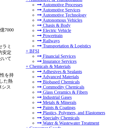
Automotive Processes
Automotive Services
Automotive Technology
Autonomous Vehicles
Chasis & Body
7000
Electric Vehicle
Powertrain
Railways
Transportation & Logistics
セラミ
+
BFSI
的安定
Financial Services
おいて
Insurance Services
+
Chemicals & Materials
Adhesives & Sealants
導性を持
Advanced Materials
した熱
Biobased Chemicals
車シス
Commodity Chemicals
Glass Ceramics & Fibers
Industrial Gases
Metals & Minerals
Paints & Coatings
Plastics, Polymers, and Elastomers
Specialty Chemicals
Water & Wastewater Treatment