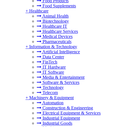
Food Products
Food Supplements
+
Healthcare
Animal Health
Biotechnology
Healthcare IT
Healthcare Services
Medical Devices
Pharmaceuticals
+
Information & Technology
Artificial Intelligence
Data Center
FinTech
IT Hardware
IT Software
Media & Entertainment
Software & Services
Technology
Telecom
+
Machinery & Equipment
Automation
Construction & Engineering
Electrical Equipment & Services
Industrial Equipment
Industrial Goods