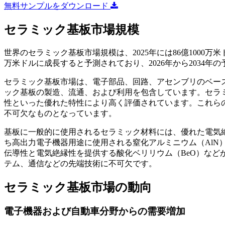
無料サンプルをダウンロード
セラミック基板市場規模
世界のセラミック基板市場規模は、2025年には86億1000万米ドル
万米ドルに成長すると予測されており、2026年から2034年の
セラミック基板市場は、電子部品、回路、アセンブリのベー
ック基板の製造、流通、および利用を包含しています。セラ
性といった優れた特性により高く評価されています。これら
不可欠なものとなっています。
基板に一般的に使用されるセラミック材料には、優れた電気絶
ち高出力電子機器用途に使用される窒化アルミニウム（AlN
伝導性と電気絶縁性を提供する酸化ベリリウム（BeO）など
テム、通信などの先端技術に不可欠です。
セラミック基板市場の動向
電子機器および自動車分野からの需要増加