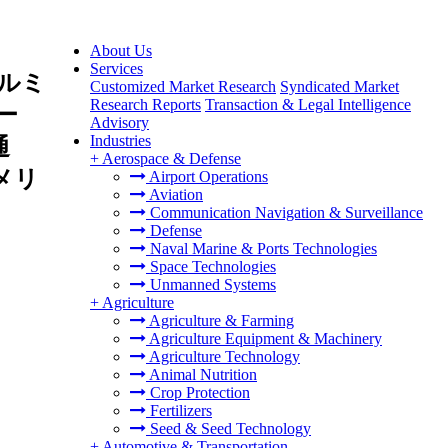
About Us
Services
ルミ
Customized Market Research
Syndicated Market
Research Reports
Transaction & Legal Intelligence
ー
Advisory
Industries
通
+
Aerospace & Defense
メリ
Airport Operations
Aviation
Communication Navigation & Surveillance
Defense
Naval Marine & Ports Technologies
Space Technologies
Unmanned Systems
+
Agriculture
Agriculture & Farming
Agriculture Equipment & Machinery
Agriculture Technology
Animal Nutrition
Crop Protection
Fertilizers
Seed & Seed Technology
+
Automotive & Transportation