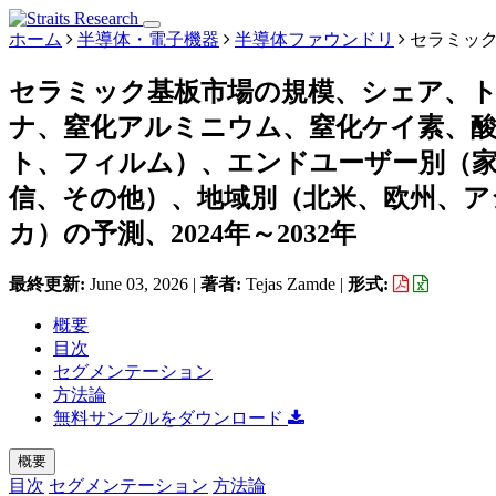
ホーム
半導体・電子機器
半導体ファウンドリ
セラミッ
セラミック基板市場の規模、シェア、
ナ、窒化アルミニウム、窒化ケイ素、
ト、フィルム）、エンドユーザー別（家
信、その他）、地域別（北米、欧州、ア
カ）の予測、2024年～2032年
最終更新:
June 03, 2026
|
著者:
Tejas Zamde
|
形式:
概要
目次
セグメンテーション
方法論
無料サンプルをダウンロード
概要
目次
セグメンテーション
方法論