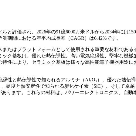
と評価され、2026年の91億6000万米ドルから2034年には150億
予測期間における年平均成長率（CAGR）は6.42%です。
スまたはプラットフォームとして使用される重要な材料である
ミック基板は、優れた熱伝導性、高い電気絶縁性、堅牢な機械
の特性により、セラミック基板は様々な高性能電子機器用途に
縁性と熱伝導性で知られるアルミナ（Al₂O₃）、優れた熱伝
）、硬度と熱安定性で知られる炭化ケイ素（SiC）、そして卓越
があります。これらの材料は、パワーエレクトロニクス、自動