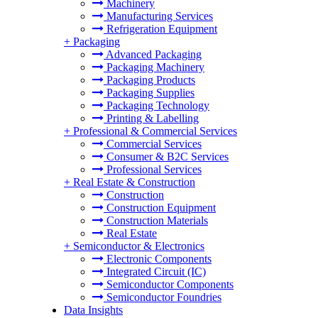
Machinery
Manufacturing Services
Refrigeration Equipment
+
Packaging
Advanced Packaging
Packaging Machinery
Packaging Products
Packaging Supplies
Packaging Technology
Printing & Labelling
+
Professional & Commercial Services
Commercial Services
Consumer & B2C Services
Professional Services
+
Real Estate & Construction
Construction
Construction Equipment
Construction Materials
Real Estate
+
Semiconductor & Electronics
Electronic Components
Integrated Circuit (IC)
Semiconductor Components
Semiconductor Foundries
Data Insights