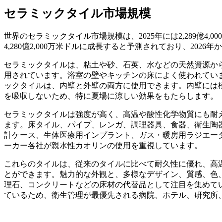
セラミックタイル市場規模
世界のセラミックタイル市場規模は、2025年には2,289億4,000
4,280億2,000万米ドルに成長すると予測されており、2026
セラミックタイルは、粘土や砂、石英、水などの天然資源か
用されています。浴室の壁やキッチンの床によく使われてい
ックタイルは、内壁と外壁の両方に使用できます。内壁には
を吸収しないため、特に夏場に涼しい効果をもたらします。
セラミックタイルは強度が高く、高温や酸性化学物質にも耐
ます。床タイル、パイプ、レンガ、調理器具、食器、衛生陶
計ケース、生体医療用インプラント、ガス・暖房用ラジエー
ーカー各社が親水性カオリンの使用を重視しています。
これらのタイルは、従来のタイルに比べて耐久性に優れ、高
とができます。魅力的な外観と、多様なデザイン、質感、色
理石、コンクリートなどの床材の代替品として注目を集めて
ているため、衛生管理が最優先される病院、ホテル、研究所