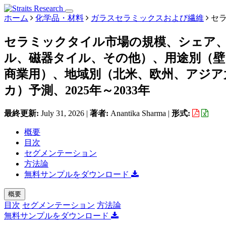
ホーム
化学品・材料
ガラスセラミックスおよび繊維
セラ
セラミックタイル市場の規模、シェア
ル、磁器タイル、その他）、用途別（壁
商業用）、地域別（北米、欧州、アジア
カ）予測、2025年～2033年
最終更新:
July 31, 2026
|
著者:
Anantika Sharma
|
形式:
概要
目次
セグメンテーション
方法論
無料サンプルをダウンロード
概要
目次
セグメンテーション
方法論
無料サンプルをダウンロード