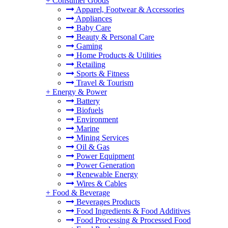
+
Consumer Goods
Apparel, Footwear & Accessories
Appliances
Baby Care
Beauty & Personal Care
Gaming
Home Products & Utilities
Retailing
Sports & Fitness
Travel & Tourism
+
Energy & Power
Battery
Biofuels
Environment
Marine
Mining Services
Oil & Gas
Power Equipment
Power Generation
Renewable Energy
Wires & Cables
+
Food & Beverage
Beverages Products
Food Ingredients & Food Additives
Food Processing & Processed Food