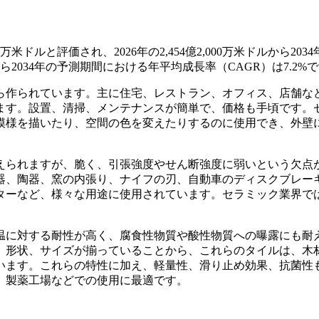
万米ドルと評価され、2026年の2,454億2,000万米ドルから203
年から2034年の予測期間における年平均成長率（CAGR）は7.2%
ら作られています。主に住宅、レストラン、オフィス、店舗な
ます。設置、清掃、メンテナンスが簡単で、価格も手頃です。
模様を描いたり、空間の色を変えたりするのに使用でき、外壁
えられますが、脆く、引張強度やせん断強度に弱いという欠点
器、陶器、窯の内張り、ナイフの刃、自動車のディスクブレー
ターなど、様々な用途に使用されています。セラミック業界で
温に対する耐性が高く、腐食性物質や酸性物質への曝露にも耐
、形状、サイズが揃っていることから、これらのタイルは、木
います。これらの特性に加え、軽量性、滑り止め効果、抗菌性
、製薬工場などでの使用に最適です。