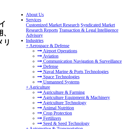
About Us
Services
イ
Customized Market Research
Syndicated Market
Research Reports
Transaction & Legal Intelligence
用、
Advisory
Industries
メリ
+
Aerospace & Defense
Airport Operations
Aviation
Communication Navigation & Surveillance
Defense
Naval Marine & Ports Technologies
Space Technologies
Unmanned Systems
+
Agriculture
Agriculture & Farming
Agriculture Equipment & Machinery
Agriculture Technology
Animal Nutrition
Crop Protection
Fertilizers
Seed & Seed Technology
+
Automotive & Transportation