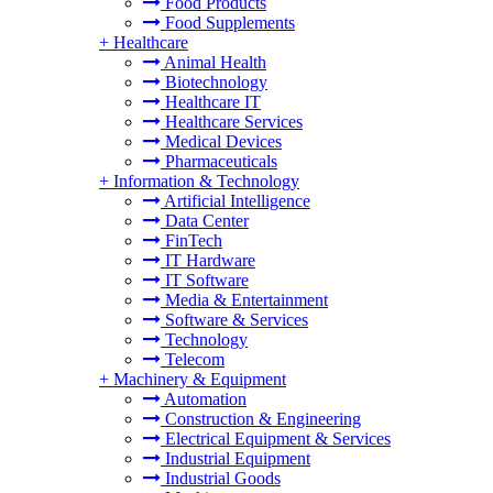
Food Products
Food Supplements
+
Healthcare
Animal Health
Biotechnology
Healthcare IT
Healthcare Services
Medical Devices
Pharmaceuticals
+
Information & Technology
Artificial Intelligence
Data Center
FinTech
IT Hardware
IT Software
Media & Entertainment
Software & Services
Technology
Telecom
+
Machinery & Equipment
Automation
Construction & Engineering
Electrical Equipment & Services
Industrial Equipment
Industrial Goods