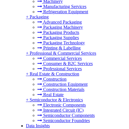
Machinery
Manufacturing Services
Refrigeration Equipment
+
Packaging
Advanced Packaging
Packaging Machinery
Packaging Products
Packaging Supplies
Packaging Technology
Printing & Labelling
+
Professional & Commercial Services
Commercial Services
Consumer & B2C Services
Professional Services
+
Real Estate & Construction
Construction
Construction Equipment
Construction Materials
Real Estate
+
Semiconductor & Electronics
Electronic Components
Integrated Circuit (IC)
Semiconductor Components
Semiconductor Foundries
Data Insights