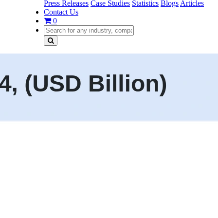
Press Releases
Case Studies
Statistics
Blogs
Articles
Contact Us
0