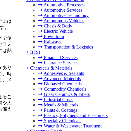
Automotive Processes
Automotive Services
Automotive Technology
Autonomous Vehicles
4年には
Chasis & Body
です。
Electric Vehicle
Powertrain
どで使
Railways
セラミ
Transportation & Logistics
には熱
+
BFSI
Financial Services
Insurance Services
があり
+
Chemicals & Materials
Adhesives & Sealants
キ、時
Advanced Materials
は、メ
Biobased Chemicals
Commodity Chemicals
Glass Ceramics & Fibers
えるこ
Industrial Gases
材や大
Metals & Minerals
も備え
Paints & Coatings
Plastics, Polymers, and Elastomers
Specialty Chemicals
Water & Wastewater Treatment