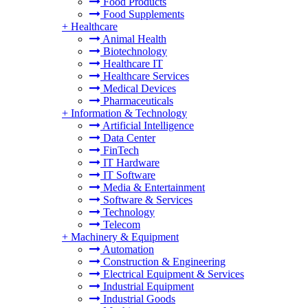
Food Products
Food Supplements
+
Healthcare
Animal Health
Biotechnology
Healthcare IT
Healthcare Services
Medical Devices
Pharmaceuticals
+
Information & Technology
Artificial Intelligence
Data Center
FinTech
IT Hardware
IT Software
Media & Entertainment
Software & Services
Technology
Telecom
+
Machinery & Equipment
Automation
Construction & Engineering
Electrical Equipment & Services
Industrial Equipment
Industrial Goods