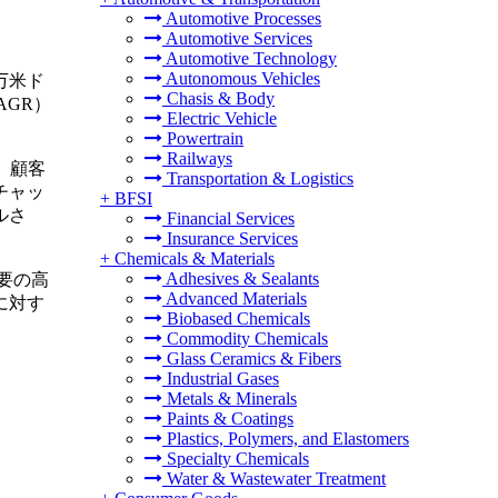
Automotive Processes
Automotive Services
Automotive Technology
Autonomous Vehicles
万米ド
Chasis & Body
AGR）
Electric Vehicle
Powertrain
Railways
、顧客
Transportation & Logistics
チャッ
+
BFSI
ルさ
Financial Services
Insurance Services
+
Chemicals & Materials
Adhesives & Sealants
要の高
Advanced Materials
に対す
Biobased Chemicals
Commodity Chemicals
Glass Ceramics & Fibers
Industrial Gases
Metals & Minerals
Paints & Coatings
Plastics, Polymers, and Elastomers
Specialty Chemicals
Water & Wastewater Treatment