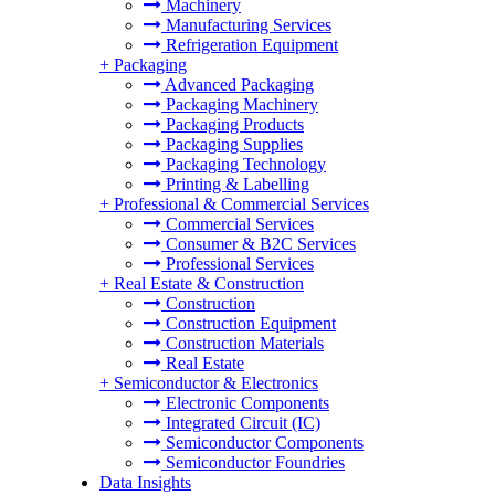
Machinery
Manufacturing Services
Refrigeration Equipment
+
Packaging
Advanced Packaging
Packaging Machinery
Packaging Products
Packaging Supplies
Packaging Technology
Printing & Labelling
+
Professional & Commercial Services
Commercial Services
Consumer & B2C Services
Professional Services
+
Real Estate & Construction
Construction
Construction Equipment
Construction Materials
Real Estate
+
Semiconductor & Electronics
Electronic Components
Integrated Circuit (IC)
Semiconductor Components
Semiconductor Foundries
Data Insights