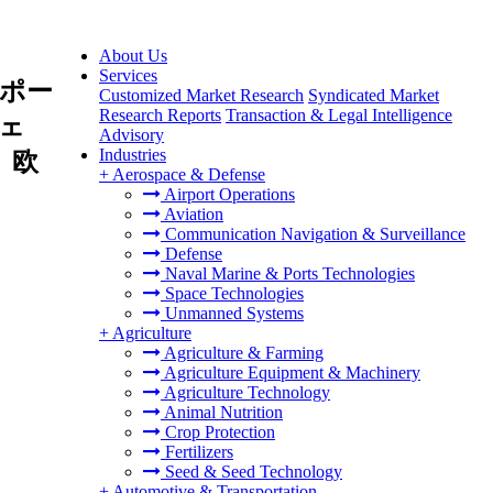
About Us
Services
ポー
Customized Market Research
Syndicated Market
Research Reports
Transaction & Legal Intelligence
ェ
Advisory
Industries
、欧
+
Aerospace & Defense
Airport Operations
Aviation
Communication Navigation & Surveillance
Defense
Naval Marine & Ports Technologies
Space Technologies
Unmanned Systems
+
Agriculture
Agriculture & Farming
Agriculture Equipment & Machinery
Agriculture Technology
Animal Nutrition
Crop Protection
Fertilizers
Seed & Seed Technology
+
Automotive & Transportation