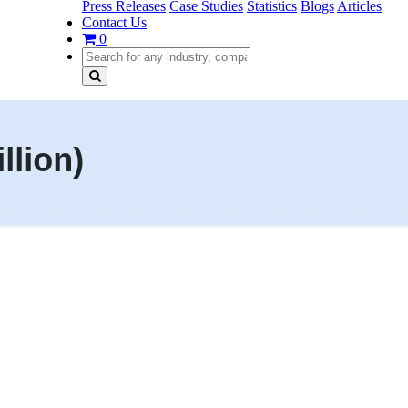
Press Releases
Case Studies
Statistics
Blogs
Articles
Contact Us
0