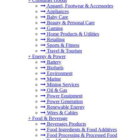
+
Consumer Goods
Apparel, Footwear & Accessories
Appliances
Baby Care
Beauty & Personal Care
Gaming
Home Products & Utilities
Retailing
Sports & Fitness
Travel & Tourism
+
Energy & Power
Battery
Biofuels
Environment
Marine
Mining Services
Oil & Gas
Power Equipment
Power Generation
Renewable Energy
Wires & Cables
+
Food & Beverage
Beverages Products
Food Ingredients & Food Additives
Food Processing & Processed Food