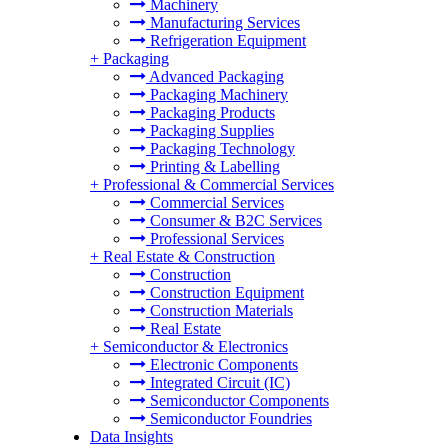
Machinery
Manufacturing Services
Refrigeration Equipment
+
Packaging
Advanced Packaging
Packaging Machinery
Packaging Products
Packaging Supplies
Packaging Technology
Printing & Labelling
+
Professional & Commercial Services
Commercial Services
Consumer & B2C Services
Professional Services
+
Real Estate & Construction
Construction
Construction Equipment
Construction Materials
Real Estate
+
Semiconductor & Electronics
Electronic Components
Integrated Circuit (IC)
Semiconductor Components
Semiconductor Foundries
Data Insights