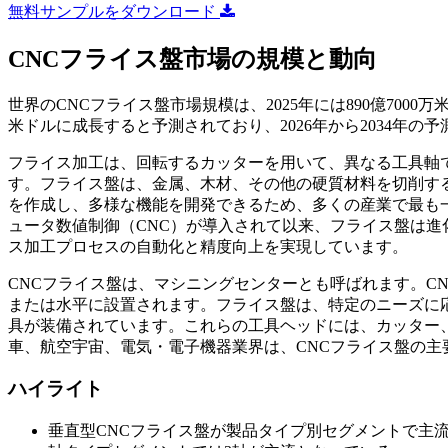
無料サンプルをダウンロード
CNCフライス盤市場の規模と動向
世界のCNCフライス盤市場規模は、2025年には890億7000万米ド
米ドルに成長すると予測されており、2026年から2034年の予
フライス加工は、回転するカッターを用いて、異なる工具軸
す。フライス盤は、金属、木材、その他の硬質材料を切削す
を作成し、多様な機能を開発できるため、多くの産業で最も一
ュータ数値制御（CNC）が導入されて以来、フライス盤は進
ス加工プロセスの自動化と精度向上を実現しています。
CNCフライス盤は、マシニングセンターとも呼ばれます。C
または水平に設置されます。フライス盤は、特定のニーズに
具が装備されています。これらの工具ヘッドには、カッター
車、航空宇宙、電気・電子機器業界は、CNCフライス盤の主
ハイライト
垂直型CNCフライス盤が製品タイプ別セグメントで主