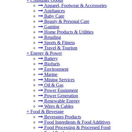
+
Consumer Goods
Apparel, Footwear & Accessories
Appliances
Baby Care
Beauty & Personal Care
Gaming
Home Products & Utilities
Retailing
Sports & Fitness
Travel & Tourism
+
Energy & Power
Battery
Biofuels
Environment
Marine
Mining Services
Oil & Gas
Power Equipment
Power Generation
Renewable Energy
Wires & Cables
+
Food & Beverage
Beverages Products
Food Ingredients & Food Additives
Food Processing & Processed Food