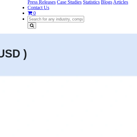
Press Releases
Case Studies
Statistics
Blogs
Articles
Contact Us
0