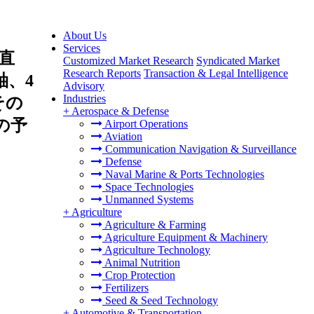
About Us
Services
直
Customized Market Research
Syndicated Market
Research Reports
Transaction & Legal Intelligence
軸、4
Advisory
Industries
その
+
Aerospace & Defense
の予
Airport Operations
Aviation
Communication Navigation & Surveillance
Defense
Naval Marine & Ports Technologies
Space Technologies
Unmanned Systems
+
Agriculture
Agriculture & Farming
Agriculture Equipment & Machinery
Agriculture Technology
Animal Nutrition
Crop Protection
Fertilizers
Seed & Seed Technology
+
Automotive & Transportation