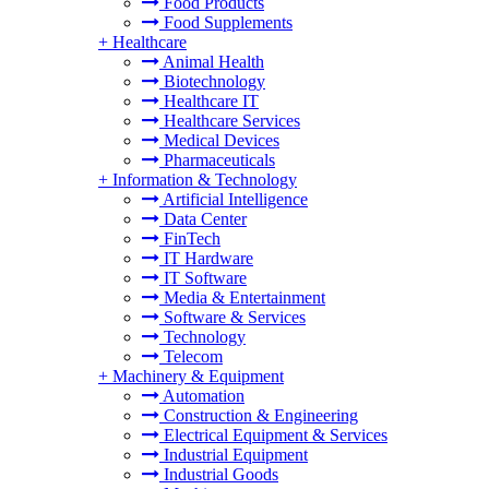
Food Products
Food Supplements
+
Healthcare
Animal Health
Biotechnology
Healthcare IT
Healthcare Services
Medical Devices
Pharmaceuticals
+
Information & Technology
Artificial Intelligence
Data Center
FinTech
IT Hardware
IT Software
Media & Entertainment
Software & Services
Technology
Telecom
+
Machinery & Equipment
Automation
Construction & Engineering
Electrical Equipment & Services
Industrial Equipment
Industrial Goods