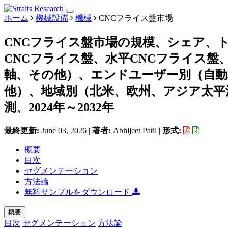
ホーム
機械設備
機械
CNCフライス盤市場
CNCフライス盤市場の規模、シェア、
CNCフライス盤、水平CNCフライス盤
軸、その他）、エンドユーザー別（自動
他）、地域別（北米、欧州、アジア太平
測、2024年～2032年
最終更新:
June 03, 2026
|
著者:
Abhijeet Patil
|
形式:
概要
目次
セグメンテーション
方法論
無料サンプルをダウンロード
概要
目次
セグメンテーション
方法論