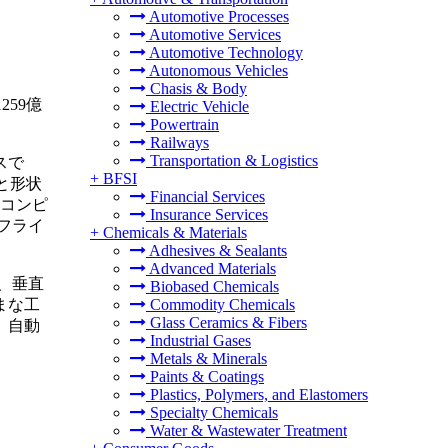
Automotive Processes
Automotive Services
Automotive Technology
Autonomous Vehicles
Chasis & Body
259億
Electric Vehicle
Powertrain
Railways
Transportation & Logistics
スで
+
BFSI
と形状
Financial Services
にコンピ
Insurance Services
フライ
+
Chemicals & Materials
Adhesives & Sealants
Advanced Materials
、垂直
Biobased Chemicals
まな工
Commodity Chemicals
Glass Ceramics & Fibers
。自動
Industrial Gases
Metals & Minerals
Paints & Coatings
Plastics, Polymers, and Elastomers
Specialty Chemicals
Water & Wastewater Treatment