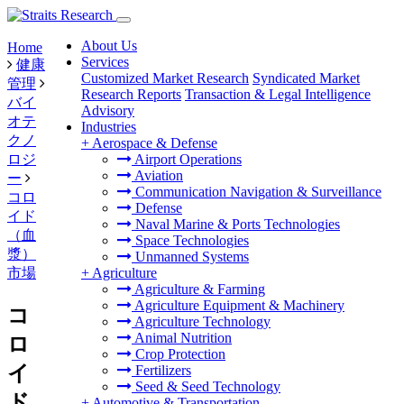
About Us
Home
Services
健康
Customized Market Research
Syndicated Market
管理
Research Reports
Transaction & Legal Intelligence
バイ
Advisory
オテ
Industries
クノ
+
Aerospace & Defense
ロジ
Airport Operations
Aviation
ー
Communication Navigation & Surveillance
コロ
Defense
イド
Naval Marine & Ports Technologies
（血
Space Technologies
漿）
Unmanned Systems
市場
+
Agriculture
Agriculture & Farming
Agriculture Equipment & Machinery
コ
Agriculture Technology
Animal Nutrition
ロ
Crop Protection
イ
Fertilizers
Seed & Seed Technology
ド
+
Automotive & Transportation