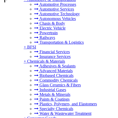
Automotive Processes
Automotive Services
Automotive Technology
Autonomous Vehicles
Chasis & Body
Electric Vehicle
Powertrain
Railways
Transportation & Logistics
+
BFSI
Financial Services
Insurance Services
+
Chemicals & Materials
Adhesives & Sealants
Advanced Materials
Biobased Chemicals
Commodity Chemicals
Glass Ceramics & Fibers
Industrial Gases
Metals & Minerals
Paints & Coatings
Plastics, Polymers, and Elastomers
Specialty Chemicals
Water & Wastewater Treatment