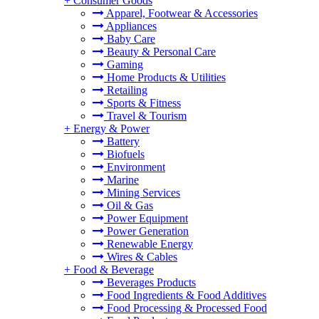
+
Consumer Goods
Apparel, Footwear & Accessories
Appliances
Baby Care
Beauty & Personal Care
Gaming
Home Products & Utilities
Retailing
Sports & Fitness
Travel & Tourism
+
Energy & Power
Battery
Biofuels
Environment
Marine
Mining Services
Oil & Gas
Power Equipment
Power Generation
Renewable Energy
Wires & Cables
+
Food & Beverage
Beverages Products
Food Ingredients & Food Additives
Food Processing & Processed Food