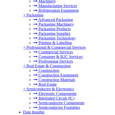
Machinery
Manufacturing Services
Refrigeration Equipment
+
Packaging
Advanced Packaging
Packaging Machinery
Packaging Products
Packaging Supplies
Packaging Technology
Printing & Labelling
+
Professional & Commercial Services
Commercial Services
Consumer & B2C Services
Professional Services
+
Real Estate & Construction
Construction
Construction Equipment
Construction Materials
Real Estate
+
Semiconductor & Electronics
Electronic Components
Integrated Circuit (IC)
Semiconductor Components
Semiconductor Foundries
Data Insights