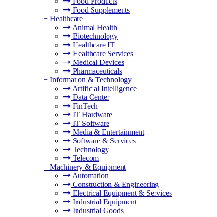
Food Products
Food Supplements
+
Healthcare
Animal Health
Biotechnology
Healthcare IT
Healthcare Services
Medical Devices
Pharmaceuticals
+
Information & Technology
Artificial Intelligence
Data Center
FinTech
IT Hardware
IT Software
Media & Entertainment
Software & Services
Technology
Telecom
+
Machinery & Equipment
Automation
Construction & Engineering
Electrical Equipment & Services
Industrial Equipment
Industrial Goods