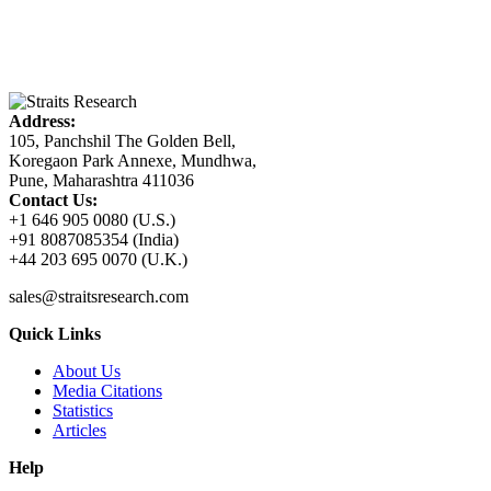
Address:
105, Panchshil The Golden Bell,
Koregaon Park Annexe, Mundhwa,
Pune, Maharashtra 411036
Contact Us:
+1 646 905 0080 (U.S.)
+91 8087085354 (India)
+44 203 695 0070 (U.K.)
sales@straitsresearch.com
Quick Links
About Us
Media Citations
Statistics
Articles
Help