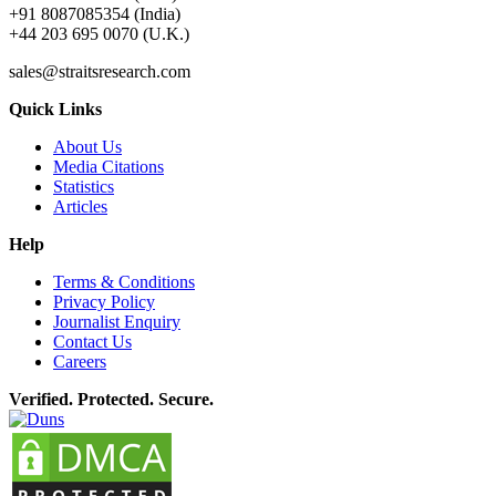
+91 8087085354 (India)
+44 203 695 0070 (U.K.)
sales@straitsresearch.com
Quick Links
About Us
Media Citations
Statistics
Articles
Help
Terms & Conditions
Privacy Policy
Journalist Enquiry
Contact Us
Careers
Verified. Protected. Secure.