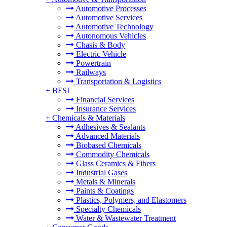
Automotive Processes
Automotive Services
Automotive Technology
Autonomous Vehicles
Chasis & Body
Electric Vehicle
Powertrain
Railways
Transportation & Logistics
+
BFSI
Financial Services
Insurance Services
+
Chemicals & Materials
Adhesives & Sealants
Advanced Materials
Biobased Chemicals
Commodity Chemicals
Glass Ceramics & Fibers
Industrial Gases
Metals & Minerals
Paints & Coatings
Plastics, Polymers, and Elastomers
Specialty Chemicals
Water & Wastewater Treatment