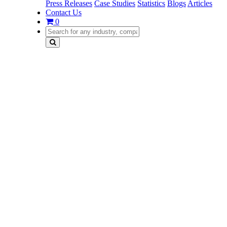
Press Releases
Case Studies
Statistics
Blogs
Articles
Contact Us
0