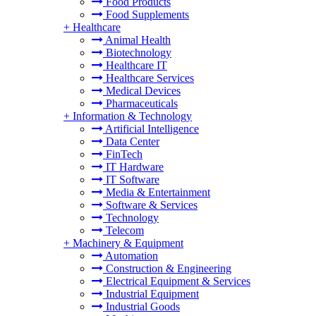
Food Products
Food Supplements
+
Healthcare
Animal Health
Biotechnology
Healthcare IT
Healthcare Services
Medical Devices
Pharmaceuticals
+
Information & Technology
Artificial Intelligence
Data Center
FinTech
IT Hardware
IT Software
Media & Entertainment
Software & Services
Technology
Telecom
+
Machinery & Equipment
Automation
Construction & Engineering
Electrical Equipment & Services
Industrial Equipment
Industrial Goods