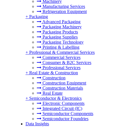
Machinery
Manufacturing Services
Refrigeration Equipment
+
Packaging
Advanced Packaging
Packaging Machinery
Packaging Products
Packaging Supplies
Packaging Technology
Printing & Labelling
+
Professional & Commercial Services
Commercial Services
Consumer & B2C Services
Professional Services
+
Real Estate & Construction
Construction
Construction Equipment
Construction Materials
Real Estate
+
Semiconductor & Electronics
Electronic Components
Integrated Circuit (IC)
Semiconductor Components
Semiconductor Foundries
Data Insights