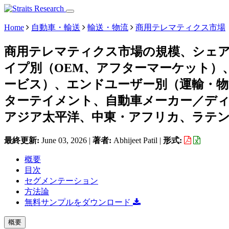
Home
自動車・輸送
輸送・物流
商用テレマティクス市場
商用テレマティクス市場の規模、シェ
イプ別（OEM、アフターマーケット）
ービス）、エンドユーザー別（運輸・
ターテイメント、自動車メーカー／ディ
アジア太平洋、中東・アフリカ、ラテンアメ
最終更新:
June 03, 2026
|
著者:
Abhijeet Patil
|
形式:
概要
目次
セグメンテーション
方法論
無料サンプルをダウンロード
概要