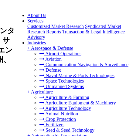
About Us
Services
Customized Market Research
Syndicated Market
ンタ
Research Reports
Transaction & Legal Intelligence
Advisory
、サ
Industries
+
Aerospace & Defense
エン
Airport Operations
州、
Aviation
Communication Navigation & Surveillance
Defense
Naval Marine & Ports Technologies
Space Technologies
Unmanned Systems
+
Agriculture
Agriculture & Farming
Agriculture Equipment & Machinery
Agriculture Technology
Animal Nutrition
Crop Protection
Fertilizers
Seed & Seed Technology
+
Automotive & Transportation