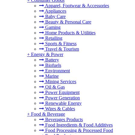
+
Consumer Goods
Apparel, Footwear & Accessories
Appliances
Baby Care
Beauty & Personal Care
Gaming
Home Products & Utilities
。
Retailing
Sports & Fitness
Travel & Tourism
+
Energy & Power
Battery
Biofuels
Environment
Marine
Mining Services
Oil & Gas
Power Equipment
Power Generation
Renewable Energy
Wires & Cables
+
Food & Beverage
Beverages Products
Food Ingredients & Food Additives
Food Processing & Processed Food