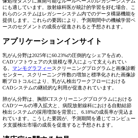
像処理タスクに展開可能なルールベースのレガシーシステム
にも適しています。放射線科医が統計的学習を好む場合、こ
れらのシステムはレガシーシステム内でのデータ構築機能を
提供します。これらの要因により、予測期間中の機械学習ベ
ースのセグメントの成長が促進されると予想されます。
アプリケーションインサイト
乳がん分野は2025年に60.23%の圧倒的なシェアを占め、
CADソフトウェアの大規模な導入によって支えられてい
る。
マンモグラフィー
スクリーニングプログラムと画像診断
センター。スクリーニング件数の増加と標準化された画像診
断プロトコルにより、乳がん検出ワークフローにおける
CADシステムの継続的な利用が促進されています。
肺がん分野は、胸部CTスクリーニングプログラムにおける
CADツールの導入拡大と、病院放射線科における自動結節
検出システムの採用増加を背景に、6.18%の成長率が見込ま
れています。こうした要因が、予測期間を通じてコン​​ピュー
タ支援検出市場の成長を促進すると予想されます。