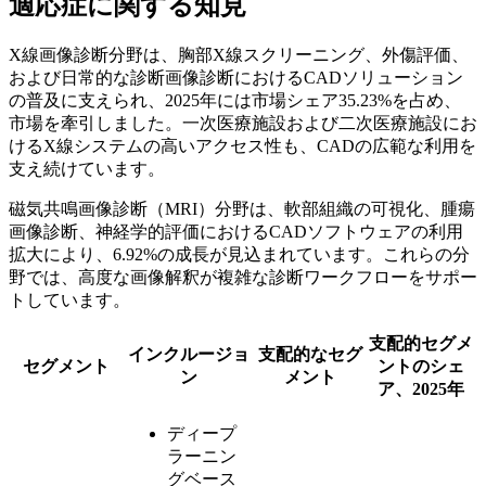
適応症に関する知見
X線画像診断分野は、胸部X線スクリーニング、外傷評価、
および日常的な診断画像診断におけるCADソリューション
の普及に支えられ、2025年には市場シェア35.23%を占め、
市場を牽引しました。一次医療施設および二次医療施設にお
けるX線システムの高いアクセス性も、CADの広範な利用を
支え続けています。
磁気共鳴画像診断（MRI）分野は、軟部組織の可視化、腫瘍
画像診断、神経学的評価におけるCADソフトウェアの利用
拡大により、6.92%の成長が見込まれています。これらの分
野では、高度な画像解釈が複雑な診断ワークフローをサポー
トしています。
支配的セグメ
インクルージョ
支配的なセグ
セグメント
ントのシェ
ン
メント
ア、2025年
ディープ
ラーニン
グベース