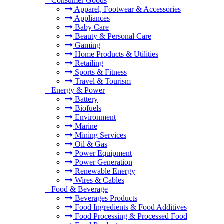
+
Consumer Goods
Apparel, Footwear & Accessories
Appliances
Baby Care
Beauty & Personal Care
Gaming
Home Products & Utilities
Retailing
Sports & Fitness
Travel & Tourism
+
Energy & Power
Battery
Biofuels
Environment
Marine
Mining Services
Oil & Gas
Power Equipment
Power Generation
Renewable Energy
Wires & Cables
+
Food & Beverage
Beverages Products
Food Ingredients & Food Additives
Food Processing & Processed Food