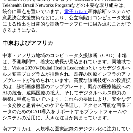
Telehealth Brazil Networks Programなどの主要な取り組みは、
統合に重点を置いています。
電子カルテ
画像診断システムや
意思決定支援技術などにより、公立病院はコンピュータ支援
による検出を日常的な診断ワークフローに組み込むことがで
きるようになる。
中東およびアフリカ
中東・アフリカ地域のコンピュータ支援診断（CAD）市場
は、予測期間中、着実な成長が見込まれています。同地域で
は、Vision 2030やDigital Health Leadershipといったデジタルヘ
ルス変革プログラムが推進され、既存の医療インフラのアッ
プグレードが進められています。高度な診断技術への投資拡
大は、診断画像機器のアップグレード、既存の医療施設への
AIの統合、遠隔医療の拡大、そしてデジタルヘルス能力の
構築に重点を置いています。これらの要因により、安全なデ
ータ交換と患者中心のケアを保証し、アクセス可能な画像デ
ータのためのCAD導入をサポートするプラットフォームや
システムの活用に、大きな注目が集まっています。
南アフリカは、大規模な医療記録のデジタル化に注力してい