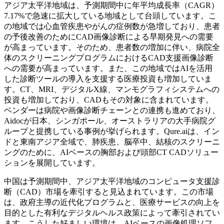
アジア太平洋地域は、予測期間中に年平均成長率（CAGR）
7.17%で急速に拡大している地域として台頭しています。こ
の地域では心血管疾患やがんの症例数が急増しており、患者
の予後改善のためにCAD画像診断による早期発見への需要
が高まっています。そのため、患者数の増加に伴い、病院全
体のスクリーニングプログラムにおけるCAD支援画像診断
への需要が高まっています。また、この地域ではAIを活用
した診断ツールの導入を支援する医療投資も増加していま
す。CT、MRI、デジタルX線、マンモグラフィシステムへの
投資も増加しており、CADもその対象に含まれています。
ベンダーは病院や画像診断チェーンとの連携も進めており、
Aidocが日本、シンガポール、オーストラリアの大手病院グ
ループと提携している事例が挙げられます。Qure.aiは、イン
ドと東南アジア全域で、肺疾患、脳卒中、結核のスクリーニ
ングのために、AIベースの胸部および頭部CT CADソリュー
ションを展開しています。
中国は予測期間中、アジア太平洋地域のコンピュータ支援診
断（CAD）市場を牽引すると見込まれています。この市場
は、政府主導の近代化プログラムと、医療サービスの向上を
目的とした有利なデジタルヘルス政策によって牽引されてい
ます。こうした好ましい環境は、AIベースの画像処理ソフ