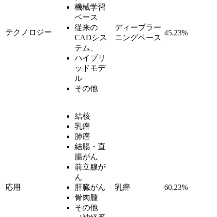
機械学習
ベース
従来の
ディープラー
テクノロジー
45.23%
CADシス
ニングベース
テム、
ハイブリ
ッドモデ
ル
その他
結核
乳癌
肺癌
結腸・直
腸がん
前立腺が
ん
応用
肝臓がん
乳癌
60.23%
骨肉腫
その他