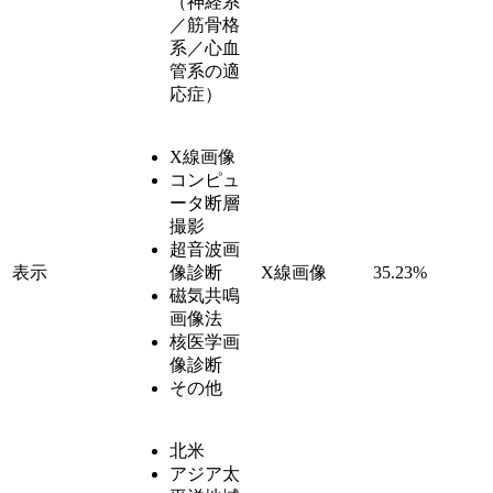
（神経系
／筋骨格
系／心血
管系の適
応症）
X線画像
コンピュ
ータ断層
撮影
超音波画
表示
像診断
X線画像
35.23%
磁気共鳴
画像法
核医学画
像診断
その他
北米
アジア太