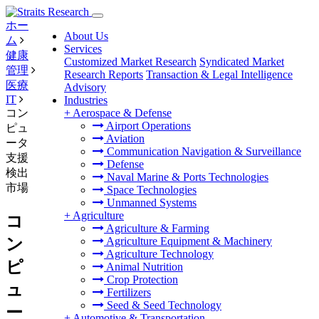
ホー
About Us
ム
Services
健康
Customized Market Research
Syndicated Market
管理
Research Reports
Transaction & Legal Intelligence
医療
Advisory
IT
Industries
コン
+
Aerospace & Defense
Airport Operations
ピュ
Aviation
ータ
Communication Navigation & Surveillance
支援
Defense
検出
Naval Marine & Ports Technologies
市場
Space Technologies
Unmanned Systems
+
Agriculture
コ
Agriculture & Farming
ン
Agriculture Equipment & Machinery
Agriculture Technology
ピ
Animal Nutrition
Crop Protection
ュ
Fertilizers
Seed & Seed Technology
ー
+
Automotive & Transportation