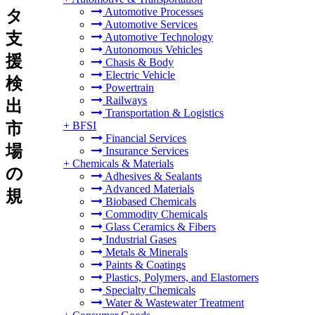
Automotive Processes
タ
Automotive Services
支
Automotive Technology
Autonomous Vehicles
援
Chasis & Body
Electric Vehicle
検
Powertrain
Railways
出
Transportation & Logistics
市
+
BFSI
Financial Services
場
Insurance Services
+
Chemicals & Materials
の
Adhesives & Sealants
Advanced Materials
規
Biobased Chemicals
Commodity Chemicals
Glass Ceramics & Fibers
Industrial Gases
Metals & Minerals
Paints & Coatings
Plastics, Polymers, and Elastomers
Specialty Chemicals
Water & Wastewater Treatment