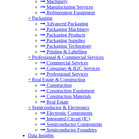
Machinery
Manufacturing Services
Refrigeration Equipment
+
Packaging
Advanced Packaging
Packaging Machinery
Packaging Products
Packaging Supplies
Packaging Technology
Printing & Labelling
+
Professional & Commercial Services
Commercial Services
Consumer & B2C Services
Professional Services
+
Real Estate & Construction
Construction
Construction Equipment
Construction Materials
Real Estate
+
Semiconductor & Electronics
Electronic Components
Integrated Circuit (IC)
Semiconductor Components
Semiconductor Foundries
Data Insights