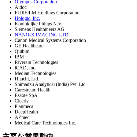
Olympus Corporation
Aidoc
FUJIFILM Holdings Corporation
Hologic, Inc.
Koninklijke Philips N.V.
Siemens Healthineers AG
NANO-X IMAGING LTD.
Canon Medical Systems Corporation
GE Healthcare
Quibim
IBM
Riverain Technologies
iCAD, Inc.
Median Technologies
Hitachi, Ltd.
Shimadzu Analytical (India) Pvt. Ltd
Carestream Health
Esaote SpA
Cleerly
Planmeca
DeepHealth
AZmed
Medical Care Technologies Inc.
主要な業界動向