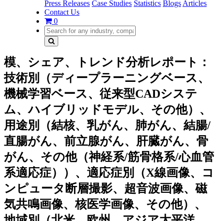
Press Releases
Case Studies
Statistics
Blogs
Articles
Contact Us
0
模、シェア、トレンド分析レポート：
技術別（ディープラーニングベース、
機械学習ベース、従来型CADシステ
ム、ハイブリッドモデル、その他）、
用途別（結核、乳がん、肺がん、結腸/
直腸がん、前立腺がん、肝臓がん、骨
がん、その他（神経系/筋骨格系/心血管
系適応症））、適応症別（X線画像、コ
ンピュータ断層撮影、超音波画像、磁
気共鳴画像、核医学画像、その他）、
地域別（北米、欧州、アジア太平洋、