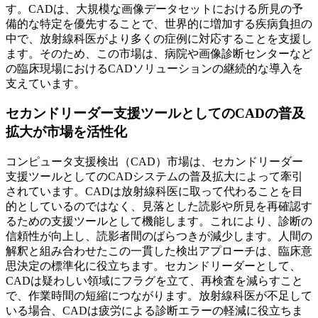
す。CADは、大規模な画像データセットにおける所見の予
備的な特定を優先することで、世界的に増加する疾病負担の
中で、放射線科医がより多くの症例に対応することを支援し
ます。そのため、この市場は、病院や画像診断センターなど
の臨床現場におけるCADソリューションの継続的な導入を
支えています。
セカンドリーダー支援ツールとしてのCADの普及
拡大が市場を活性化
コンピュータ支援検出（CAD）市場は、セカンドリーダー
支援ツールとしてのCADシステムの普及拡大によって牽引
されています。CADは放射線科医に取って代わることを目
的としているのではなく、見落とした読影や所見を再確認す
るための支援ツールとして機能します。これにより、診断の
信頼性が向上し、読影者間のばらつきが減少します。人間の
解釈と組み合わせたこの一貫した検出アプローチは、臨床意
思決定の標準化に役立ちます。セカンドリーダーとして、
CADは疑わしい領域にフラグを立て、再検査を減らすこと
で、作業時間の短縮につながります。放射線科医が不足して
いる場合、CADは疲労による診断エラーの軽減に役立ちま