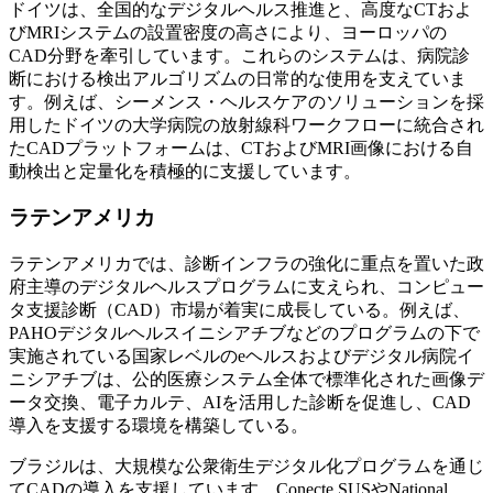
ドイツは、全国的なデジタルヘルス推進と、高度なCTおよ
びMRIシステムの設置密度の高さにより、ヨーロッパの
CAD分野を牽引しています。これらのシステムは、病院診
断における検出アルゴリズムの日常的な使用を支えていま
す。例えば、シーメンス・ヘルスケアのソリューションを採
用したドイツの大学病院の放射線科ワークフローに統合され
たCADプラットフォームは、CTおよびMRI画像における自
動検出と定量化を積極的に支援しています。
ラテンアメリカ
ラテンアメリカでは、診断インフラの強化に重点を置いた政
府主導のデジタルヘルスプログラムに支えられ、コンピュー
タ支援診断（CAD）市場が着実に成長している。例えば、
PAHOデジタルヘルスイニシアチブなどのプログラムの下で
実施されている国家レベルのeヘルスおよびデジタル病院イ
ニシアチブは、公的医療システム全体で標準化された画像デ
ータ交換、電子カルテ、AIを活用した診断を促進し、CAD
導入を支援する環境を構築している。
ブラジルは、大規模な公衆衛生デジタル化プログラムを通じ
てCADの導入を支援しています。Conecte SUSやNational