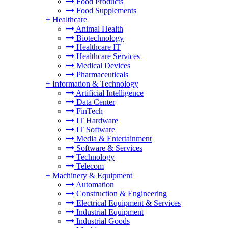
Food Products
Food Supplements
+
Healthcare
Animal Health
Biotechnology
Healthcare IT
Healthcare Services
Medical Devices
Pharmaceuticals
+
Information & Technology
Artificial Intelligence
Data Center
FinTech
IT Hardware
IT Software
Media & Entertainment
Software & Services
Technology
Telecom
+
Machinery & Equipment
Automation
Construction & Engineering
Electrical Equipment & Services
Industrial Equipment
Industrial Goods