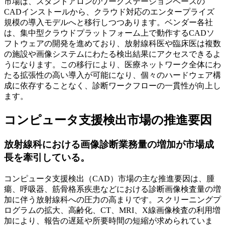
市場は、スタンドアロンのワークステーションベースの
CADインストールから、クラウド対応のエンタープライズ
規模の導入モデルへと移行しつつあります。ベンダー各社
は、集中型クラウドプラットフォーム上で動作するCADソ
フトウェアの開発を進めており、放射線科医や臨床医は複数
の施設や画像システムにわたる検出結果にアクセスできるよ
うになります。この移行により、医療ネットワーク全体にわ
たる拡張性の高い導入が可能になり、個々のハードウェア構
成に依存することなく、診断ワークフローの一貫性が向上し
ます。
コンピュータ支援検出市場の推進要因
放射線科における画像診断業務量の増加が市場成
長を牽引している。
コンピュータ支援検出（CAD）市場の主な推進要因は、腫
瘍、呼吸器、筋骨格系疾患などにおける診断画像検査量の増
加に伴う放射線科への圧力の高まりです。スクリーニングプ
ログラムの拡大、高齢化、CT、MRI、X線画像検査の利用増
加により、報告の遅延や所要時間の短縮が求められていま