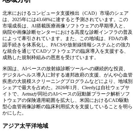
北米におけるコンピュータ支援検出（CAD）市場のシェア
は、2025年には43.68%に達すると予測されています。この
市場成長は、AI搭載医療画像ソフトウェアの早期導入と、
病院や画像診断センターにおける高度な診断インフラの普及
によって牽引されています。また、この地域は、FDAの承
認手続きを体系化し、PACSや放射線情報システムとの強力
な統合を通じてCADソフトウェアの臨床導入を支援する、
成熟した規制枠組みの恩恵を受けています。
米国は、AIベースの放射線診断ツールへの継続的な投資、
デジタルヘルス導入に対する連邦政府の支援、がんや心血管
疾患の大規模スクリーニングプログラムなどにより、地域別
シェアで最大を占めた。2026年1月、Cleerlyは自社ウェブサ
イトで、Aetnaが同社のAIベースの冠動脈プラーク解析ソフ
トウェアの保険適用範囲を拡大し、米国におけるCAD駆動
型心血管画像診断の臨床利用拡大を支援していることを明ら
かにした。
アジア太平洋地域