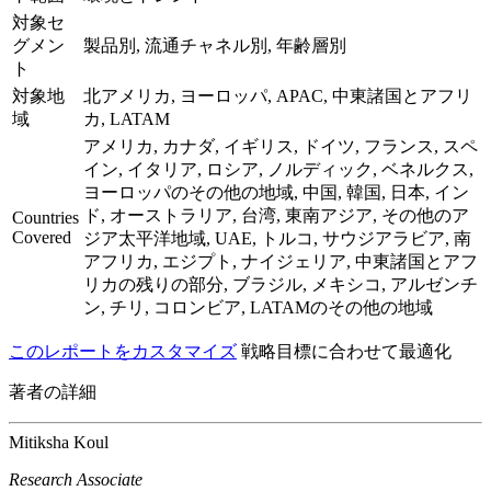
対象セ
グメン
製品別, 流通チャネル別, 年齢層別
ト
対象地
北アメリカ, ヨーロッパ, APAC, 中東諸国とアフリ
域
カ, LATAM
アメリカ, カナダ, イギリス, ドイツ, フランス, スペ
イン, イタリア, ロシア, ノルディック, ベネルクス,
ヨーロッパのその他の地域, 中国, 韓国, 日本, イン
ド, オーストラリア, 台湾, 東南アジア, その他のア
Countries
Covered
ジア太平洋地域, UAE, トルコ, サウジアラビア, 南
アフリカ, エジプト, ナイジェリア, 中東諸国とアフ
リカの残りの部分, ブラジル, メキシコ, アルゼンチ
ン, チリ, コロンビア, LATAMのその他の地域
このレポートをカスタマイズ
戦略目標に合わせて最適化
著者の詳細
Mitiksha Koul
Research Associate