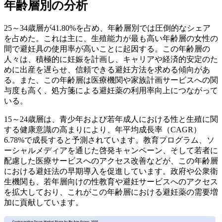
年齢層別の分析
25～34歳層が41.80%を占め、年齢層別では圧倒的なシェア
を占めた。これは主に、生殖能力が最も高い年齢層の女性の
間で避妊具の使用率が高いことに起因する。この年齢層の
人々は、積極的に妊娠を計画し、キャリアや経済的安定のた
めに出産を遅らせ、信頼できる避妊方法を求める傾向があ
る。また、この年齢層は医療機関や家族計画サービスへの関
与度も高く、処方箋による避妊薬の利用率向上につながって
いる。
15～24歳層は、青少年および若年成人における性と生殖に関
する健康意識の高まりにより、年平均成長率（CAGR）
6.78%で成長すると予測されています。教育プログラム、ソ
ーシャルメディアを通じた啓発キャンペーン、そして若者に
配慮した医療サービスへのアクセス改善などが、この年齢層
における避妊法の早期導入を促進しています。政府や公衆衛
生機関も、若年層向けの性教育や避妊サービスへのアクセス
を拡大しており、これがこの年齢層における避妊薬の需要増
加に貢献しています。