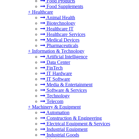
Food Products
Food Supplements
+
Healthcare
Animal Health
Biotechnology
Healthcare IT
Healthcare Services
Medical Devices
Pharmaceuticals
+
Information & Technology
Artificial Intelligence
Data Center
FinTech
IT Hardware
IT Software
Media & Entertainment
Software & Services
Technology
Telecom
+
Machinery & Equipment
Automation
Construction & Engineering
Electrical Equipment & Services
Industrial Equipment
Industrial Goods