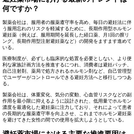
何ですか？
製薬会社は、服用者の服薬遵守率を高め、毎日の避妊法に伴
う服用忘れのリスクを軽減するために、長期作用型ホルモン
避妊薬（例えば、服用期間を延長した経口薬、月1回の膣リ
ング、長期作用型注射避妊薬など）の開発をますます進めて
いる。
医療制度が、必ずしも臨床的な処置を必要としない、より便
利な家族計画方法を推進するにつれ、消費者は避妊パッチ、
自己注射剤、薬局で処方されるホルモン剤など、自己管理型
でユーザーがコントロールできる避妊方法へと移行しつつあ
る。
製薬会社は、体重変化、気分の変動、心血管リスクなどの副
作用を最小限に抑えるように設計された、低用量でホルモン
濃度を最適化した避妊薬に注力しており、それによって患者
の長期的な服薬遵守率を向上させ、これまでホルモン避妊薬
を避けてきた女性の間での使用を拡大しようとしている。
避妊薬市場における主要な推進要因は