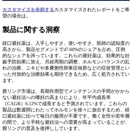
カスタマイズを依頼する
カスタマイズされたレポートをご希
望の場合は。
製品に関する洞察
経口避妊薬は、入手しやすさ、使いやすさ、医師の認知度の
高さから、製品セグメントで47.60%のシェアを占め、圧倒
的なシェアを誇っています。これらの避妊薬は、効果的な妊
娠予防効果に加え、月経周期の調整、ホルモンバランスの乱
れの治療、ニキビや多嚢胞性卵巣症候群などの症状管理とい
った付加的な治療効果も期待できるため、広く処方されてい
ます。
膣リング市場は、長期作用型でメンテナンスの手間がかから
ない避妊法への嗜好の高まりにより、年平均成長率
（CAGR）6.12%で成長すると予測されています。これらの
製品は数週間にわたってホルモンを徐々に放出するため、経
口避妊薬に比べて毎日の服用が不要です。働く女性や若年層
の間で、より手軽な避妊法への需要が高まっていることが、
膣リングの普及を後押ししています。