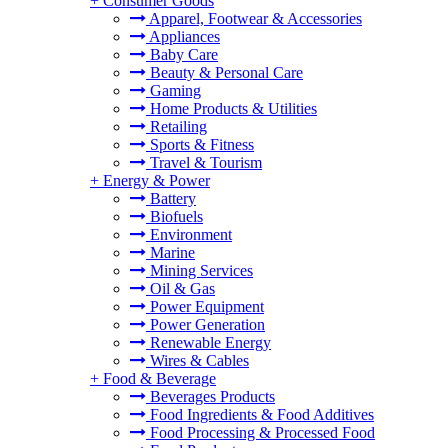
+
Consumer Goods
Apparel, Footwear & Accessories
Appliances
Baby Care
Beauty & Personal Care
Gaming
Home Products & Utilities
Retailing
Sports & Fitness
Travel & Tourism
+
Energy & Power
Battery
Biofuels
Environment
Marine
Mining Services
Oil & Gas
Power Equipment
Power Generation
Renewable Energy
Wires & Cables
+
Food & Beverage
Beverages Products
Food Ingredients & Food Additives
Food Processing & Processed Food