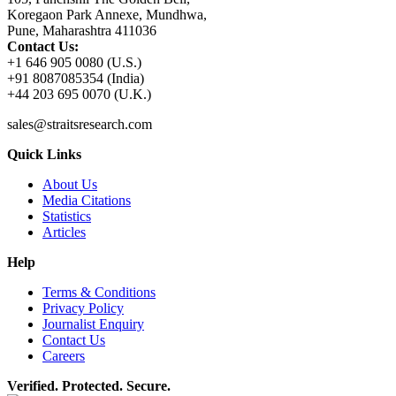
Koregaon Park Annexe, Mundhwa,
Pune, Maharashtra 411036
Contact Us:
+1 646 905 0080 (U.S.)
+91 8087085354 (India)
+44 203 695 0070 (U.K.)
sales@straitsresearch.com
Quick Links
About Us
Media Citations
Statistics
Articles
Help
Terms & Conditions
Privacy Policy
Journalist Enquiry
Contact Us
Careers
Verified. Protected. Secure.