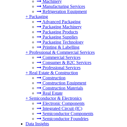
Machinery
Manufacturing Services
Refrigeration Equipment
+
Packaging
Advanced Packaging
Packaging Machinery
Packaging Products
Packaging Supplies
Packaging Technology
Printing & Labelling
+
Professional & Commercial Services
Commercial Services
Consumer & B2C Services
Professional Services
+
Real Estate & Construction
Construction
Construction Equipment
Construction Materials
Real Estate
+
Semiconductor & Electronics
Electronic Components
Integrated Circuit (IC)
Semiconductor Components
Semiconductor Foundries
Data Insights