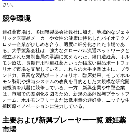
さい。
競争環境
避妊薬市場は、多国籍製薬会社数社に加え、地域的なジェネ
リック医薬品メーカーや女性の健康に特化したバイオテクノ
ロジー企業がひしめき合う、適度に細分化された市場であ
る。大手製薬会社は、強力なグローバル流通ネットワークと
確立された規制当局の承認に支えられた、経口避妊薬、ホル
モン療法、長期作用型避妊薬といった幅広い製品ポートフォ
リオで市場を支配している。これらの大手企業は主に、ブラ
ンド力、豊富な製品ポートフォリオ、臨床効果、そしてホル
モン製剤や投与システムの改良を目的とした大規模な研究開
発投資を武器に競争している。一方、新興企業や中堅企業
は、市場での差別化を図るため、新規の薬剤投与プラットフ
ォーム、ホルモンフリーまたは低用量の避妊薬、ニッチな生
殖医療イノベーションに注力している。
主要および新興プレーヤー一覧 避妊薬
市場