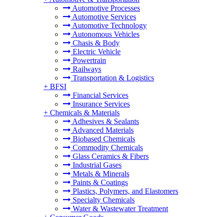
Automotive Processes
Automotive Services
Automotive Technology
Autonomous Vehicles
Chasis & Body
Electric Vehicle
Powertrain
Railways
Transportation & Logistics
+
BFSI
Financial Services
Insurance Services
+
Chemicals & Materials
Adhesives & Sealants
Advanced Materials
Biobased Chemicals
Commodity Chemicals
Glass Ceramics & Fibers
Industrial Gases
Metals & Minerals
Paints & Coatings
Plastics, Polymers, and Elastomers
Specialty Chemicals
Water & Wastewater Treatment