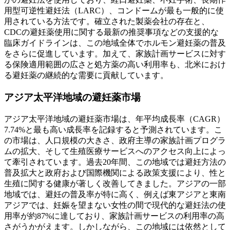
用型可逆性避妊法（LARC）、コンドームが最も一般的に使
用されている方法です。確立された製薬会社の存在と、
CDCの避妊薬使用に関する最新の推奨事項などの支援的な
臨床ガイドラインは、この地域全体でホルモン避妊薬の普及
をさらに促進しています。加えて、家族計画サービスに対す
る保険適用範囲の広さと処方薬の高い利用率も、北米におけ
る避妊薬の継続的な需要に貢献しています。
アジア太平洋地域の避妊薬市場
アジア太平洋地域の避妊薬市場は、年平均成長率（CAGR）
7.74%と最も高い成長率を記録すると予測されています。こ
の市場は、人口規模の大きさ、政府主導の家族計画プログラ
ムの拡大、そして生殖医療サービスへのアクセス向上によっ
て牽引されています。過去20年間、この地域では避妊方法の
普及拡大と政府および国際機関による政策支援により、性と
生殖に関する健康が著しく改善してきました。アジアの一部
地域では、避妊の普及率が特に高く、例えば東アジアと東南
アジアでは、妊娠を望まない女性の間で現代的な避妊法の使
用率が約87%に達しており、家族計画サービスの利用率の高
さがうかがえます。しかしながら、この地域には依然として