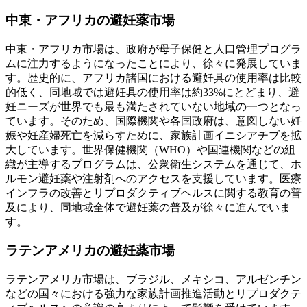
中東・アフリカの避妊薬市場
中東・アフリカ市場は、政府が母子保健と人口管理プログラ
ムに注力するようになったことにより、徐々に発展していま
す。歴史的に、アフリカ諸国における避妊具の使用率は比較
的低く、同地域では避妊具の使用率は約33%にとどまり、避
妊ニーズが世界でも最も満たされていない地域の一つとなっ
ています。そのため、国際機関や各国政府は、意図しない妊
娠や妊産婦死亡を減らすために、家族計画イニシアチブを拡
大しています。世界保健機関（WHO）や国連機関などの組
織が主導するプログラムは、公衆衛生システムを通じて、ホ
ルモン避妊薬や注射剤へのアクセスを支援しています。医療
インフラの改善とリプロダクティブヘルスに関する教育の普
及により、同地域全体で避妊薬の普及が徐々に進んでいま
す。
ラテンアメリカの避妊薬市場
ラテンアメリカ市場は、ブラジル、メキシコ、アルゼンチン
などの国々における強力な家族計画推進活動とリプロダクテ