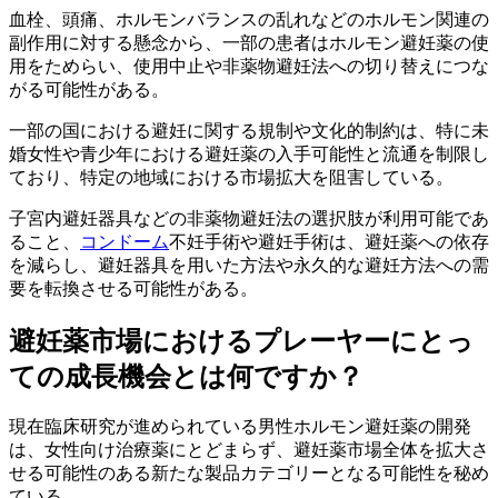
血栓、頭痛、ホルモンバランスの乱れなどのホルモン関連の
副作用に対する懸念から、一部の患者はホルモン避妊薬の使
用をためらい、使用中止や非薬物避妊法への切り替えにつな
がる可能性がある。
一部の国における避妊に関する規制や文化的制約は、特に未
婚女性や青少年における避妊薬の入手可能性と流通を制限し
ており、特定の地域における市場拡大を阻害している。
子宮内避妊器具などの非薬物避妊法の選択肢が利用可能であ
ること、
コンドーム
不妊手術や避妊手術は、避妊薬への依存
を減らし、避妊器具を用いた方法や永久的な避妊方法への需
要を転換させる可能性がある。
避妊薬市場におけるプレーヤーにとっ
ての成長機会とは何ですか？
現在臨床研究が進められている男性ホルモン避妊薬の開発
は、女性向け治療薬にとどまらず、避妊薬市場全体を拡大さ
せる可能性のある新たな製品カテゴリーとなる可能性を秘め
ている。