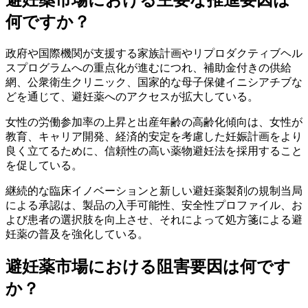
何ですか？
政府や国際機関が支援する家族計画やリプロダクティブヘル
スプログラムへの重点化が進むにつれ、補助金付きの供給
網、公衆衛生クリニック、国家的な母子保健イニシアチブな
どを通じて、避妊薬へのアクセスが拡大している。
女性の労働参加率の上昇と出産年齢の高齢化傾向は、女性が
教育、キャリア開発、経済的安定を考慮した妊娠計画をより
良く立てるために、信頼性の高い薬物避妊法を採用すること
を促している。
継続的な臨床イノベーションと新しい避妊薬製剤の規制当局
による承認は、製品の入手可能性、安全性プロファイル、お
よび患者の選択肢を向上させ、それによって処方箋による避
妊薬の普及を強化している。
避妊薬市場における阻害要因は何です
か？