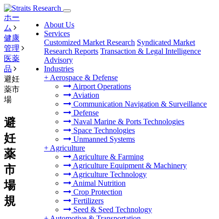
ホー
About Us
ム
Services
健康
Customized Market Research
Syndicated Market
管理
Research Reports
Transaction & Legal Intelligence
医薬
Advisory
品
Industries
+
Aerospace & Defense
避妊
Airport Operations
薬市
Aviation
場
Communication Navigation & Surveillance
Defense
避
Naval Marine & Ports Technologies
Space Technologies
妊
Unmanned Systems
+
Agriculture
薬
Agriculture & Farming
Agriculture Equipment & Machinery
市
Agriculture Technology
場
Animal Nutrition
Crop Protection
規
Fertilizers
Seed & Seed Technology
+
Automotive & Transportation