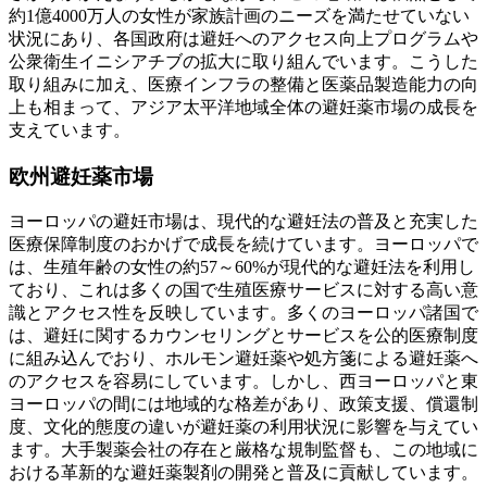
約1億4000万人の女性が家族計画のニーズを満たせていない
状況にあり、各国政府は避妊へのアクセス向上プログラムや
公衆衛生イニシアチブの拡大に取り組んでいます。こうした
取り組みに加え、医療インフラの整備と医薬品製造能力の向
上も相まって、アジア太平洋地域全体の避妊薬市場の成長を
支えています。
欧州避妊薬市場
ヨーロッパの避妊市場は、現代的な避妊法の普及と充実した
医療保障制度のおかげで成長を続けています。ヨーロッパで
は、生殖年齢の女性の約57～60%が現代的な避妊法を利用し
ており、これは多くの国で生殖医療サービスに対する高い意
識とアクセス性を反映しています。多くのヨーロッパ諸国で
は​​、避妊に関するカウンセリングとサービスを公的医療制度
に組み込んでおり、ホルモン避妊薬や処方箋による避妊薬へ
のアクセスを容易にしています。しかし、西ヨーロッパと東
ヨーロッパの間には地域的な格差があり、政策支援、償還制
度、文化的態度の違いが避妊薬の利用状況に影響を与えてい
ます。大手製薬会社の存在と厳格な規制監督も、この地域に
おける革新的な避妊薬製剤の開発と普及に貢献しています。