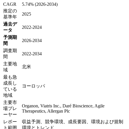
CAGR
5.74% (2026-2034)
推定の
2025
基準年
過去デ
2022-2024
ータ
予測期
2026-2034
間
調査期
2022-2034
間
主要地
北米
域
最も急
成長し
ヨーロッパ
ている
地域
主要市
Organon, Viatris Inc., Daré Bioscience, Agile
場プレ
Therapeutics, Allergan Plc
ーヤー
レポー
収益予測、競争環境、成長要因、環境および規制
ト範囲
環境とトレンド