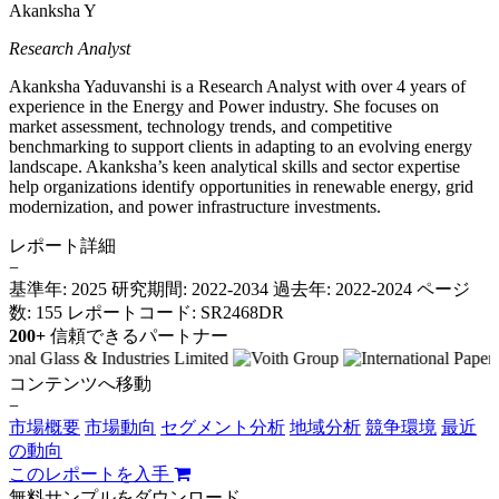
Akanksha Y
Research Analyst
Akanksha Yaduvanshi is a Research Analyst with over 4 years of
experience in the Energy and Power industry. She focuses on
market assessment, technology trends, and competitive
benchmarking to support clients in adapting to an evolving energy
landscape. Akanksha’s keen analytical skills and sector expertise
help organizations identify opportunities in renewable energy, grid
modernization, and power infrastructure investments.
レポート詳細
−
基準年: 2025
研究期間: 2022-2034
過去年: 2022-2024
ページ
数: 155
レポートコード: SR2468DR
200+
信頼できるパートナー
コンテンツへ移動
−
市場概要
市場動向
セグメント分析
地域分析
競争環境
最近
の動向
このレポートを入手
無料サンプルをダウンロード