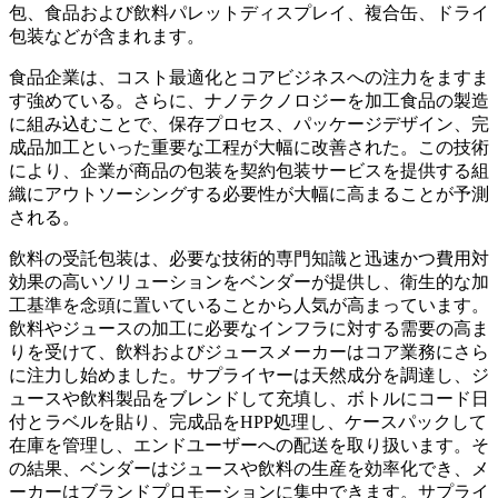
包、食品および飲料パレットディスプレイ、複合缶、ドライ
包装などが含まれます。
食品企業は、コスト最適化とコアビジネスへの注力をますま
す強めている。さらに、ナノテクノロジーを加工食品の製造
に組み込むことで、保存プロセス、パッケージデザイン、完
成品加工といった重要な工程が大幅に改善された。この技術
により、企業が商品の包装を契約包装サービスを提供する組
織にアウトソーシングする必要性が大幅に高まることが予測
される。
飲料の受託包装は、必要な技術的専門知識と迅速かつ費用対
効果の高いソリューションをベンダーが提供し、衛生的な加
工基準を念頭に置いていることから人気が高まっています。
飲料やジュースの加工に必要なインフラに対する需要の高ま
りを受けて、飲料およびジュースメーカーはコア業務にさら
に注力し始めました。サプライヤーは天然成分を調達し、ジ
ュースや飲料製品をブレンドして充填し、ボトルにコード日
付とラベルを貼り、完成品をHPP処理し、ケースパックして
在庫を管理し、エンドユーザーへの配送を取り扱います。そ
の結果、ベンダーはジュースや飲料の生産を効率化でき、メ
ーカーはブランドプロモーションに集中できます。サプライ