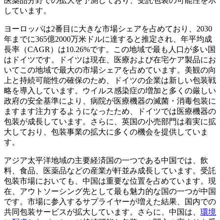
医薬品分野での拡大を予測しており、受託包装の可能性を示
しています。
ヨーロッパは2番目に大きな市場シェアを占めており、2030
年までに365億2000万米ドルに達すると推定され、年平均成
長率（CAGR）は10.26%です。この地域で最も人口が多い国
はドイツです。ドイツは現在、医療および在宅ケア製品にお
いてこの地域で最大の市場シェアを占めています。美観の向
上と持続可能性の確保のため、ドイツの企業は新しい包装戦
略を導入しています。ウイルス感染症の増加と多くの厳しい
政府の安全基準により、病院が医療機器の滅菌・消毒包装に
ますます注力するようになったため、ドイツでは医療機器の
包装が成長しています。さらに、英国の小売部門は着実に拡
大しており、包装事業の拡大に多くの機会を提供していま
す。
アジア太平洋地域の主要経済国の一つである中国では、飲
料、食品、医薬品などの産業が軒並み成長しています。受託
包装市場においても、中国は重要な位置を占めています。現
在、アウトソーシング先として最も魅力的な国の一つが中国
です。市場に参入するサプライヤーが増えた結果、国内での
共同包装サービスが拡大しています。さらに、中国は、
環境