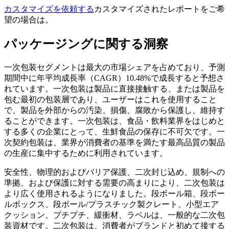
カスタマイズを依頼する
カスタマイズされたレポートをご希
望の場合は。
パッケージングに関する洞察
一次包装セグメントは最大の市場シェアを占めており、予測
期間中に年平均成長率（CAGR）10.48%で成長すると予想さ
れています。一次包装は製品に直接接触する、または製品を
包む最初の包装層であり、ユーザーはこれを使用すること
で、製品を外部からの汚染、損傷、腐敗から保護し、維持す
ることができます。一次包装は、食品・飲料業界をはじめと
する多くの企業にとって、生鮮食品の保存に不可欠です。一
次契約包装は、業界が消費者の基準を満たす最高品質の製品
の生産に集中するために利用されています。
安全性、物理的およびバリア保護、二次封じ込め、規制への
準拠、および保護に対する需要の高まりにより、二次包装は
より広く使用されるようになりました。段ボール箱、段ボー
ルボックス、段ボール/プラスチック製クレート、小型エア
クッション、プチプチ、緩衝材、ラベルは、一般的な二次包
装資材です。二次包装は、消費者がブランドと初めて接する