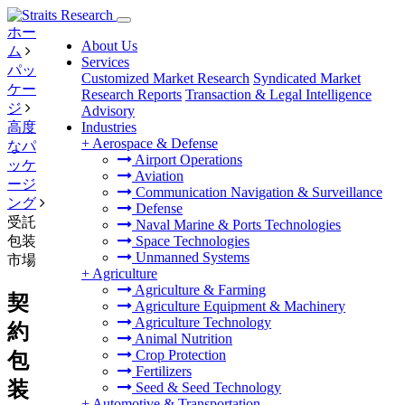
ホー
About Us
ム
Services
パッ
Customized Market Research
Syndicated Market
ケー
Research Reports
Transaction & Legal Intelligence
ジ
Advisory
高度
Industries
+
Aerospace & Defense
なパ
Airport Operations
ッケ
Aviation
ージ
Communication Navigation & Surveillance
ング
Defense
受託
Naval Marine & Ports Technologies
包装
Space Technologies
Unmanned Systems
市場
+
Agriculture
Agriculture & Farming
契
Agriculture Equipment & Machinery
Agriculture Technology
約
Animal Nutrition
Crop Protection
包
Fertilizers
装
Seed & Seed Technology
+
Automotive & Transportation