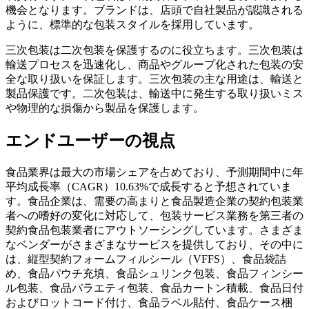
機会となります。ブランドは、店頭で自社製品が認識される
ように、標準的な包装スタイルを採用しています。
三次包装は二次包装を保護するのに役立ちます。三次包装は
輸送プロセスを迅速化し、商品やグループ化された包装の安
全な取り扱いを保証します。三次包装の主な用途は、輸送と
製品保護です。二次包装は、輸送中に発生する取り扱いミス
や物理的な損傷から製品を保護します。
エンドユーザーの視点
食品業界は最大の市場シェアを占めており、予測期間中に年
平均成長率（CAGR）10.63%で成長すると予想されていま
す。食品企業は、需要の高まりと食品製造企業の契約包装業
者への嗜好の変化に対応して、包装サービス業務を第三者の
契約食品包装業者にアウトソーシングしています。さまざま
なベンダーがさまざまなサービスを提供しており、その中に
は、縦型契約フォームフィルシール（VFFS）、食品袋詰
め、食品パウチ充填、食品シュリンク包装、食品フィンシー
ル包装、食品バラエティ包装、食品カートン積載、食品日付
およびロットコード付け、食品ラベル貼付、食品ケース梱