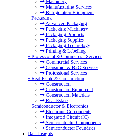
Machinery
Manufacturing Services
Refrigeration Equipment
+
Packaging
Advanced Packaging
Packaging Machinery
Packaging Products
Packaging Supplies
Packaging Technology
Printing & Labelling
+
Professional & Commercial Services
Commercial Services
Consumer & B2C Services
Professional Services
+
Real Estate & Construction
Construction
Construction Equipment
Construction Materials
Real Estate
+
Semiconductor & Electronics
Electronic Components
Integrated Circuit (IC)
Semiconductor Components
Semiconductor Foundries
Data Insights