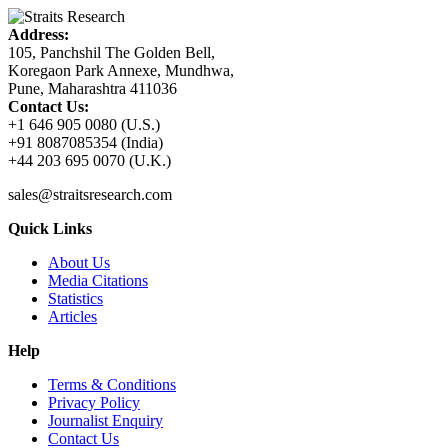
Address:
105, Panchshil The Golden Bell,
Koregaon Park Annexe, Mundhwa,
Pune, Maharashtra 411036
Contact Us:
+1 646 905 0080 (U.S.)
+91 8087085354 (India)
+44 203 695 0070 (U.K.)
sales@straitsresearch.com
Quick Links
About Us
Media Citations
Statistics
Articles
Help
Terms & Conditions
Privacy Policy
Journalist Enquiry
Contact Us