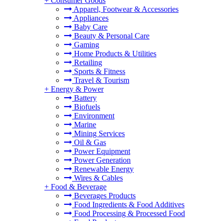
+
Consumer Goods
Apparel, Footwear & Accessories
Appliances
Baby Care
Beauty & Personal Care
Gaming
Home Products & Utilities
Retailing
Sports & Fitness
Travel & Tourism
+
Energy & Power
Battery
Biofuels
Environment
Marine
Mining Services
Oil & Gas
Power Equipment
Power Generation
Renewable Energy
Wires & Cables
+
Food & Beverage
Beverages Products
Food Ingredients & Food Additives
Food Processing & Processed Food