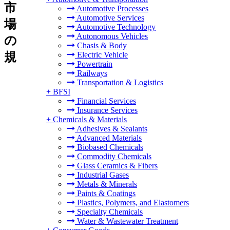
市
Automotive Processes
Automotive Services
場
Automotive Technology
Autonomous Vehicles
の
Chasis & Body
規
Electric Vehicle
Powertrain
Railways
Transportation & Logistics
+
BFSI
Financial Services
Insurance Services
+
Chemicals & Materials
Adhesives & Sealants
Advanced Materials
Biobased Chemicals
Commodity Chemicals
Glass Ceramics & Fibers
Industrial Gases
Metals & Minerals
Paints & Coatings
Plastics, Polymers, and Elastomers
Specialty Chemicals
Water & Wastewater Treatment