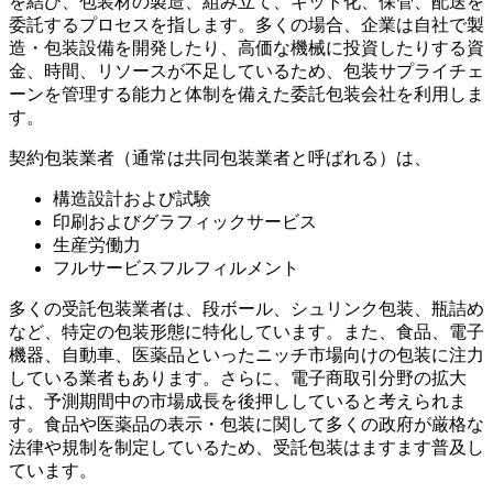
を結び、包装材の製造、組み立て、キット化、保管、配送を
委託するプロセスを指します。多くの場合、企業は自社で製
造・包装設備を開発したり、高価な機械に投資したりする資
金、時間、リソースが不足しているため、包装サプライチェ
ーンを管理する能力と体制を備えた委託包装会社を利用しま
す。
契約包装業者（通常は共同包装業者と呼ばれる）は、
構造設計および試験
印刷およびグラフィックサービス
生産労働力
フルサービスフルフィルメント
多くの受託包装業者は、段ボール、シュリンク包装、瓶詰め
など、特定の包装形態に特化しています。また、食品、電子
機器、自動車、医薬品といったニッチ市場向けの包装に注力
している業者もあります。さらに、電子商取引分野の拡大
は、予測期間中の市場成長を後押ししていると考えられま
す。食品や医薬品の表示・包装に関して多くの政府が厳格な
法律や規制を制定しているため、受託包装はますます普及し
ています。