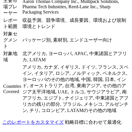
主要市
Aaron Thomas Company Inc., Multipack Solutions,
場プレ
Pharma Tech Industries, Reed-Lane Inc., Sharp
Packaging Services
ーヤー
レポー
収益予測、競争環境、成長要因、環境および規制
ト範囲
環境とトレンド
対象セ
グメン
パッケージ別, 素材別, エンドユーザー向け
ト
対象地
北アメリカ, ヨーロッパ, APAC, 中東諸国とアフリ
域
カ, LATAM
アメリカ, カナダ, イギリス, ドイツ, フランス, スペ
イン, イタリア, ロシア, ノルディック, ベネルクス,
ヨーロッパのその他の地域, 中国, 韓国, 日本, イン
ド, オーストラリア, 台湾, 東南アジア, その他のア
Countries
Covered
ジア太平洋地域, UAE, トルコ, サウジアラビア, 南
アフリカ, エジプト, ナイジェリア, 中東諸国とアフ
リカの残りの部分, ブラジル, メキシコ, アルゼンチ
ン, チリ, コロンビア, LATAMのその他の地域
このレポートをカスタマイズ
戦略目標に合わせて最適化