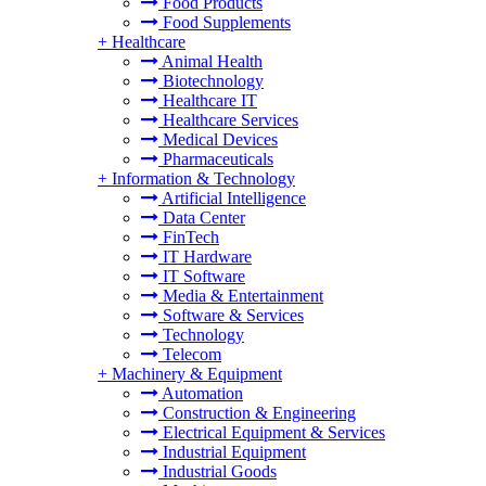
Food Products
Food Supplements
+
Healthcare
Animal Health
Biotechnology
Healthcare IT
Healthcare Services
Medical Devices
Pharmaceuticals
+
Information & Technology
Artificial Intelligence
Data Center
FinTech
IT Hardware
IT Software
Media & Entertainment
Software & Services
Technology
Telecom
+
Machinery & Equipment
Automation
Construction & Engineering
Electrical Equipment & Services
Industrial Equipment
Industrial Goods