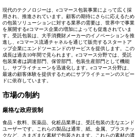
現代のテクノロジーは、eコマース包装事業によって広く採
用され、推進されています。顧客の期待にさらに応えるため
の包装ソリューションに対する業界の需要は、世界中で事業
を展開するeコマース企業の増加によっても促進されていま
す。受託包装は、大手消費財メーカーのイノベーションを推
進し、eコマース流通チャネルを通じて販売するスタートア
ップ企業にエンドツーエンドのサービスを提供します。この
成長は過去10年間で見られます。eコマース分野では、受託
包装業者は調達部門、保管部門、包装生産部門として機能
し、サプライチェーンを迅速化します。eコマース分野は、
最速の顧客体験を提供するためにサプライチェーンのスピー
ドに依存しています。
市場の制約
厳格な政府規制
食品・飲料、医薬品、化粧品業界は、受託包装の主なエンド
ユーザーです。これらの製品は通常、紙、金属、プラスチッ
クなど、さまざまな素材で包装されます。これらの素材の濃