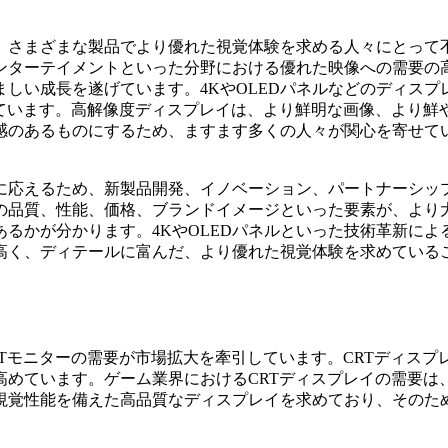
、さまざまな製品でより優れた視覚体験を求める人々にとって
ンターテイメントといった分野における優れた映像への需要の
しい成長を遂げています。4KやOLEDパネルなどのディスプ
ています。高解像度ディスプレイは、より鮮明な画像、より鮮
感のあるものにするため、ますます多くの人々が関心を寄せて
に応えるため、新製品開発、イノベーション、パートナーシッ
の品質、性能、価格、ブランドイメージといった要素が、より
るかが分かります。4KやOLEDパネルといった技術革新によ
高く、ディテールに富んだ、より優れた視覚体験を求めている
Tモニターの需要が市場拡大を牽引しています。CRTディスプ
を高めています。ゲーム業界におけるCRTディスプレイの需要は
覚性能を備えた高品質なディスプレイを求めており、そのため