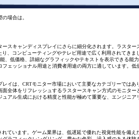
望の場合は。
タースキャンディスプレイにさらに細分化されます。ラスタース
わたり、コンピューティングやテレビ用途で広く利用されてきま
能、低価格、詳細なグラフィックやテキストを表示できる能力
ロフェッショナル用途と消費者用途の両方に適しています。低
レイは、CRTモニター市場において主要なカテゴリーではあ
画面全体をリフレッシュするラスタースキャン方式のモニター
ジュアル生成における精度と性能が極めて重要な、エンジニアリ
化されています。ゲーム業界は、低遅延で優れた視覚性能を備え
なグラフィックレンダリング、豊かな色彩、没入感のある体験を