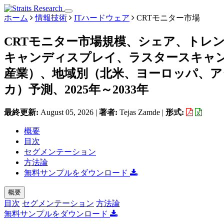
ホーム
情報技術
ITハードウェア
CRTモニター市場
CRTモニター市場規模、シェア、トレ
キャンディスプレイ、ラスタースキャ
産業）、地域別（北米、ヨーロッパ、
カ）予測、2025年～2033年
最終更新:
August 05, 2026
|
著者:
Tejas Zamde
|
形式:
概要
目次
セグメンテーション
方法論
無料サンプルをダウンロード
概要
目次
セグメンテーション
方法論
無料サンプルをダウンロード