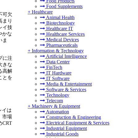
Food Products
Food Supplements
+
Healthcare
不可欠
Animal Health
高まり
Biotechnology
レイ技
Healthcare IT
やかな
Healthcare Services
Medical Devices
いま
Pharmaceuticals
+
Information & Technology
Artificial Intelligence
プに注
Data Center
大きな
FinTech
る高解
IT Hardware
ことを
IT Software
Media & Entertainment
Software & Services
Technology
Telecom
+
Machinery & Equipment
レイは
Automation
、市場
Construction & Engineering
Electrical Equipment & Services
CRT
Industrial Equipment
Industrial Goods