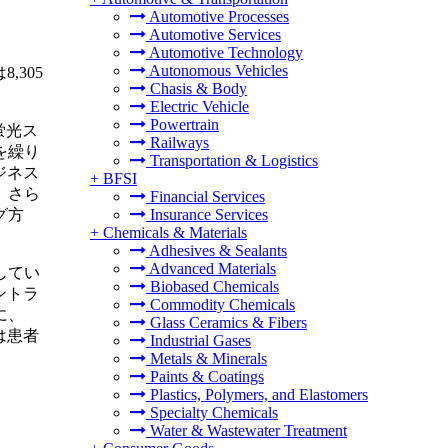
Automotive Processes
Automotive Services
Automotive Technology
Autonomous Vehicles
,305
Chasis & Body
Electric Vehicle
Powertrain
蛍光ス
Railways
を繰り
Transportation & Logistics
ジネス
+
BFSI
、さら
Financial Services
グ方
Insurance Services
+
Chemicals & Materials
Adhesives & Sealants
Advanced Materials
してい
Biobased Chemicals
ントラ
Commodity Chemicals
に、
Glass Ceramics & Fibers
は患者
Industrial Gases
Metals & Minerals
Paints & Coatings
Plastics, Polymers, and Elastomers
Specialty Chemicals
Water & Wastewater Treatment