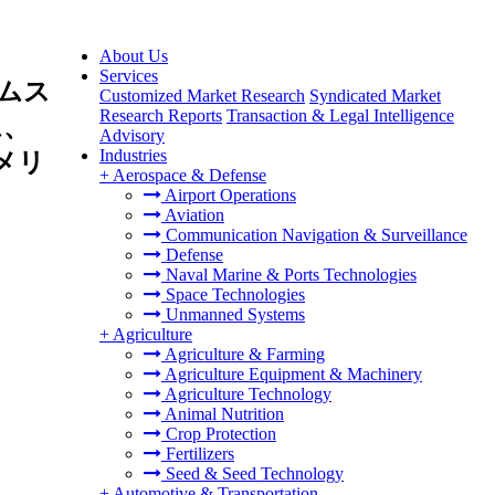
About Us
Services
ムス
Customized Market Research
Syndicated Market
Research Reports
Transaction & Legal Intelligence
ム、
Advisory
Industries
メリ
+
Aerospace & Defense
Airport Operations
Aviation
Communication Navigation & Surveillance
Defense
Naval Marine & Ports Technologies
Space Technologies
Unmanned Systems
+
Agriculture
Agriculture & Farming
Agriculture Equipment & Machinery
Agriculture Technology
Animal Nutrition
Crop Protection
Fertilizers
Seed & Seed Technology
+
Automotive & Transportation