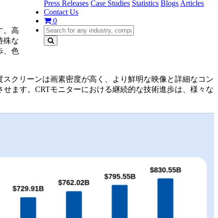
Press Releases
Case Studies
Statistics
Blogs
Articles
Contact Us
0
す。高
特殊な
歩、色
度スクリーンは画素密度が高く、より鮮明な映像と詳細なコン
せます。CRTモニターにおける継続的な技術進歩は、様々な