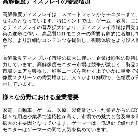
高解像度ディスプレイの需要増加
高解像度ディスプレイは、スマートフォンからモニターまで
なものとなっています。特にインドでは、ゲーム、教育、エ
とディスプレイの普及拡大により、ディスプレイ市場は目覚ま
術の進歩に伴い、高品質CRTモニターの需要も劇的に増加し
色彩、より詳細なコンテンツを提供し、視聴体験をより没入
す。
高解像度ディスプレイ市場の拡大に伴い、企業は顧客の期待
力しています。高解像度モニター市場は競争が激しく、製品
市場シェアを獲得し、顧客ニーズを満たす上でいかに重要であ
像度スクリーンの需要増加は、人々がより鮮明で、色精度が
示しています。
様々な分野における産業需要
家電、自動車、ゲーム、医療、製造業といった業界からのCR
様々な用途や​​業界で適応性が高く、市場での魅力と普及率
拡大の主要因となっています。ゲーマーは、低遅延で優れた視
モニターはゲーマーの間で人気を集めています。