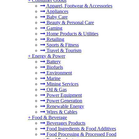
+
Consumer Goods
Apparel, Footwear & Accessories
Appliances
Baby Care
Beauty & Personal Care
Gaming
Home Products & Utilities
Retailing
Sports & Fitness
Travel & Tourism
+
Energy & Power
Battery
Biofuels
Environment
Marine
Mining Services
Oil & Gas
Power Equipment
Power Generation
Renewable Energy
Wires & Cables
+
Food & Beverage
Beverages Products
Food Ingredients & Food Additives
Food Processing & Processed Food