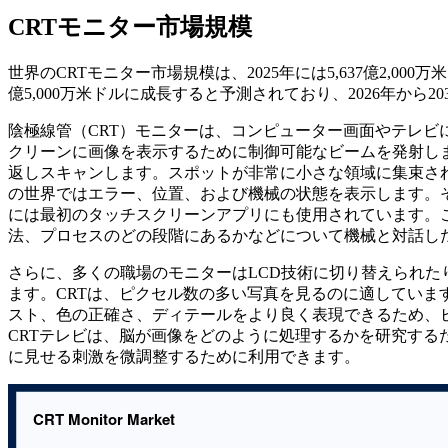
CRTモニター市場規模
世界のCRTモニター市場規模は、2025年には5,637億2,000万米ド
億5,000万米ドルに成長すると予測されており、2026年から2
陰極線管（CRT）モニターは、コンピューター画面やテレビ
クリーンに画像を表示するために制御可能なビームを発射し
返しスキャンします。スポットが非常に小さな領域に集束され
の世界ではエラー、位置、および機械の状態を表示します。
には最初のタッチスクリーンアプリにも使用されています。
法、プロセスのどの段階にあるかなどについて機械と対話し
さらに、多くの職場のモニターはLCD技術に切り替えられた
ます。CRTは、ピクセル数の多い写真を見るのに適していま
スト、色の正確さ、ディテールをより良く表現できるため、
CRTテレビは、脳が画像をどのように処理するかを研究する
に見せる刺激を微調整するために利用できます。