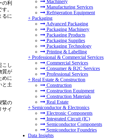
Machinery
ーの利
Manufacturing Services
です。
Refrigeration Equipment
まるに
+
Packaging
Advanced Packaging
Packaging Machinery
Packaging Products
Packaging Supplies
Packaging Technology
Printing & Labelling
+
Professional & Commercial Services
Commercial Services
起こし
Consumer & B2C Services
物質が
Professional Services
ために
+
Real Estate & Construction
いと土
Construction
Construction Equipment
Construction Materials
Real Estate
喫緊の
+
Semiconductor & Electronics
リサイ
Electronic Components
Integrated Circuit (IC)
Semiconductor Components
Semiconductor Foundries
Data Insights