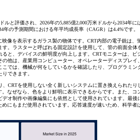
ルと評価され、2026年の5,885億2,000万米ドルから2034年には8
034年の予測期間における年平均成長率（CAGR）は4.4%です。
に映像を表示するガラス製の物体です。CRT内部の電子銃は、
ます。ラスターと呼ばれる固定設計を使用して、管の前面全体
ると、デバイスの鮮明度が向上します。CRTモニターは、ビ
その他は、産業用コンピューター、オペレーターディスプレイ
ここでは、機械が何をしているかを確認したり、プログラミン
たりできます。
り、CRTを使用しない全く新しいシステムに置き換えられたり
す。なぜなら、色をより鮮明に表示できるからです。また、コ
ビデオ制作や画像編集にも依然として使用されています。最後
ためにもまだ使用されています。応答速度が速いため、科学者