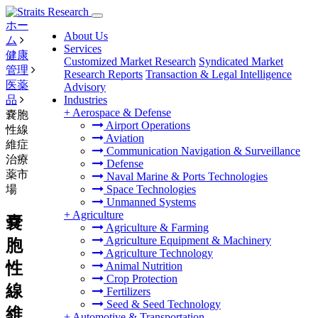
ホー
About Us
ム
Services
健康
Customized Market Research
Syndicated Market
管理
Research Reports
Transaction & Legal Intelligence
医薬
Advisory
品
Industries
+
Aerospace & Defense
嚢胞
Airport Operations
性線
Aviation
維症
Communication Navigation & Surveillance
治療
Defense
薬市
Naval Marine & Ports Technologies
場
Space Technologies
Unmanned Systems
+
Agriculture
嚢
Agriculture & Farming
Agriculture Equipment & Machinery
胞
Agriculture Technology
性
Animal Nutrition
Crop Protection
線
Fertilizers
Seed & Seed Technology
維
+
Automotive & Transportation