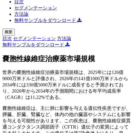
目次
セグメンテーション
方法論
無料サンプルをダウンロード
概要
目次
セグメンテーション
方法論
無料サンプルをダウンロード
嚢胞性線維症治療薬市場規模
世界の嚢胞性線維症治療薬市場規模は、2025年には126億
9000万米ドルと評価され、2026年の141億1000万米ドルから
2034年には330億5000万米ドルに成長すると予測されてお
り、2026年から2034年の予測期間における年平均成長率
（CAGR）は11.22%である。
嚢胞性線維症は、主に肺に影響を与える遺伝性疾患ですが、
膵臓、肝臓、腎臓など、体内の他の臓器やシステムにも影響
を与える可能性があります。この疾患は、嚢胞性線維症膜貫
通コンダクタンス調節因子（CFTR）遺伝子の変異によって