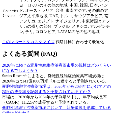
ヨーロッパのその他の地域, 中国, 韓国, 日本, イン
ド, オーストラリア, 台湾, 東南アジア, その他のア
Countries
Covered
ジア太平洋地域, UAE, トルコ, サウジアラビア, 南
アフリカ, エジプト, ナイジェリア, 中東諸国とアフ
リカの残りの部分, ブラジル, メキシコ, アルゼンチ
ン, チリ, コロンビア, LATAMのその他の地域
このレポートをカスタマイズ
戦略目標に合わせて最適化
よくある質問 (FAQ)
2026年における嚢胞性線維症治療薬市場の規模はどのくらい
になるでしょうか？
Straits Researchによると、嚢胞性線維症治療薬市場規模は
2026年には141億1000万米ドルに達すると予測されている。
嚢胞性線維症治療薬市場は、2026年から2034年にかけてどの
程度の成長率を記録すると予想されていますか？
市場は、2026年から2034年の予測期間中に、年平均成長率
（CAGR）11.22%で成長すると予測されている。
嚢胞性線維症治療薬市場において、競争環境を形成している
企業はどれか？