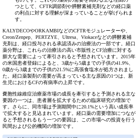
つとして、CFTR調節剤や膵酵素補充剤などの経口薬
の利点に対する理解が深まっていることが挙げられま
す。
KALYDECOやORKAMBIなどのCFTRモジュレーターや、
Creon/Zenpep、PERTZYE、Ultresa、Viokaceなどの膵酵素補
充剤は、経口投与される承認済みの治療法の一部です。経口
薬分野は、これらの治療法の高い市販性とCF治療に対する
膨大な需要によって牽引されると予想されています。2015年
の米国患者登録によると、3歳から5歳までの子供の41.9%、
0歳から3歳までの子供の21.5%に高張食塩水が処方されまし
た。経口薬製剤の需要が高まっている主な原因の1つは、新
生児におけるCFの有病率の上昇です。
嚢胞性線維症治療薬市場の成長を牽引すると予測される主な
要因の一つは、患者層を拡大するための臨床研究の増加で
す。さらに、同市場は予測期間中に20.1%という高い成長率
で拡大すると見込まれています。経口薬の需要増加につなが
ると予想されるもう一つの要因は、この市場への投資を行う
民間および公的機関の増加です。