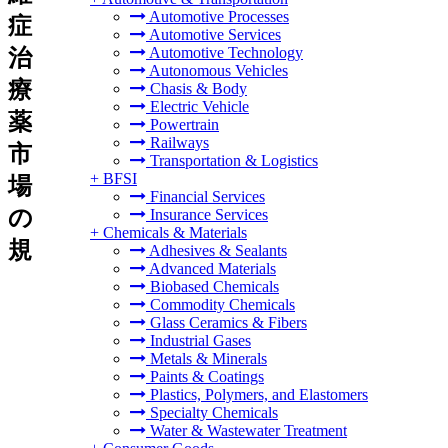
Automotive Processes
症
Automotive Services
Automotive Technology
治
Autonomous Vehicles
療
Chasis & Body
Electric Vehicle
薬
Powertrain
Railways
市
Transportation & Logistics
+
BFSI
場
Financial Services
の
Insurance Services
+
Chemicals & Materials
規
Adhesives & Sealants
Advanced Materials
Biobased Chemicals
Commodity Chemicals
Glass Ceramics & Fibers
Industrial Gases
Metals & Minerals
Paints & Coatings
Plastics, Polymers, and Elastomers
Specialty Chemicals
Water & Wastewater Treatment