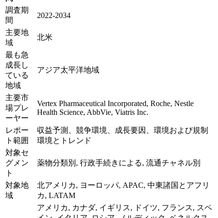
調査期
2022-2034
間
主要地
北米
域
最も急
成長し
アジア太平洋地域
ている
地域
主要市
Vertex Pharmaceutical Incorporated, Roche, Nestle
場プレ
Health Science, AbbVie, Viatris Inc.
ーヤー
レポー
収益予測、競争環境、成長要因、環境および規制
ト範囲
環境とトレンド
対象セ
グメン
薬物分類別, 行政手続きによる, 流通チャネル別
ト
対象地
北アメリカ, ヨーロッパ, APAC, 中東諸国とアフリ
域
カ, LATAM
アメリカ, カナダ, イギリス, ドイツ, フランス, スペ
イン, イタリア, ロシア, ノルディック, ベネルクス,