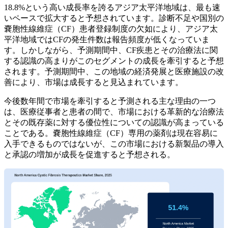
18.8%という高い成長率を誇るアジア太平洋地域は、最も速
いペースで拡大すると予想されています。診断不足や国別の
嚢胞性線維症（CF）患者登録制度の欠如により、アジア太
平洋地域ではCFの発生件数は報告頻度が低くなっていま
す。しかしながら、予測期間中、CF疾患とその治療法に関
する認識の高まりがこのセグメントの成長を牽引すると予想
されます。予測期間中、この地域の経済発展と医療施設の改
善により、市場は成長すると見込まれています。
今後数年間で市場を牽引すると予測される主な理由の一つ
は、医療従事者と患者の間で、市場における革新的な治療法
とその既存薬に対する優位性についての認識が高まっている
ことである。嚢胞性線維症（CF）専用の薬剤は現在容易に
入手できるものではないが、この市場における新製品の導入
と承認の増加が成長を促進すると予想される。