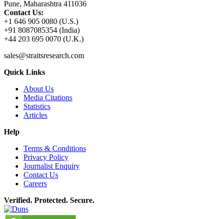
Pune, Maharashtra 411036
Contact Us:
+1 646 905 0080 (U.S.)
+91 8087085354 (India)
+44 203 695 0070 (U.K.)
sales@straitsresearch.com
Quick Links
About Us
Media Citations
Statistics
Articles
Help
Terms & Conditions
Privacy Policy
Journalist Enquiry
Contact Us
Careers
Verified. Protected. Secure.