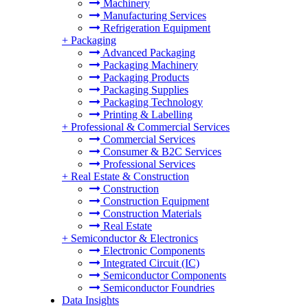
Machinery
Manufacturing Services
Refrigeration Equipment
+
Packaging
Advanced Packaging
Packaging Machinery
Packaging Products
Packaging Supplies
Packaging Technology
Printing & Labelling
+
Professional & Commercial Services
Commercial Services
Consumer & B2C Services
Professional Services
+
Real Estate & Construction
Construction
Construction Equipment
Construction Materials
Real Estate
+
Semiconductor & Electronics
Electronic Components
Integrated Circuit (IC)
Semiconductor Components
Semiconductor Foundries
Data Insights