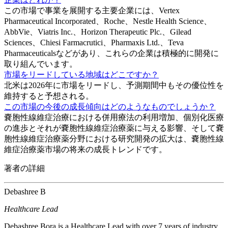
この市場で事業を展開する主要企業には、Vertex
Pharmaceutical Incorporated、Roche、Nestle Health Science、
AbbVie、Viatris Inc.、Horizo​​n Therapeutic Plc.、Gilead
Sciences、Chiesi Farmacrutici、Pharmaxis Ltd.、Teva
Pharmaceuticalsなどがあり、これらの企業は積極的に開発に
取り組んでいます。
市場をリードしている地域はどこですか？
北米は2026年に市場をリードし、予測期間中もその優位性を
維持すると予想される。
この市場の今後の成長傾向はどのようなものでしょうか？
嚢胞性線維症治療における併用療法の利用増加、個別化医療
の進歩とそれが嚢胞性線維症治療薬に与える影響、そして嚢
胞性線維症治療薬分野における研究開発の拡大は、嚢胞性線
維症治療薬市場の将来の成長トレンドです。
著者の詳細
Debashree B
Healthcare Lead
Debashree Bora is a Healthcare Lead with over 7 years of industry