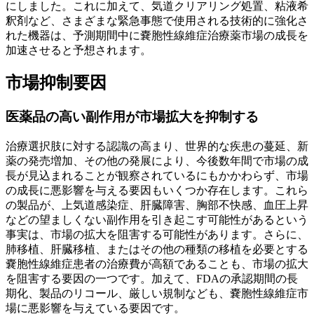
にしました。これに加えて、気道クリアリング処置、粘液希
釈剤など、さまざまな緊急事態で使用される技術的に強化さ
れた機器は、予測期間中に嚢胞性線維症治療薬市場の成長を
加速させると予想されます。
市場抑制要因
医薬品の高い副作用が市場拡大を抑制する
治療選択肢に対する認識の高まり、世界的な疾患の蔓延、新
薬の発売増加、その他の発展により、今後数年間で市場の成
長が見込まれることが観察されているにもかかわらず、市場
の成長に悪影響を与える要因もいくつか存在します。これら
の製品が、上気道感染症、肝臓障害、胸部不快感、血圧上昇
などの望ましくない副作用を引き起こす可能性があるという
事実は、市場の拡大を阻害する可能性があります。さらに、
肺移植、肝臓移植、またはその他の種類の移植を必要とする
嚢胞性線維症患者の治療費が高額であることも、市場の拡大
を阻害する要因の一つです。加えて、FDAの承認期間の長
期化、製品のリコール、厳しい規制なども、嚢胞性線維症市
場に悪影響を与えている要因です。