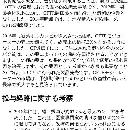
栄養療法を調整し、合併症を制限することは、嚢胞性線維症
（CF）の管理における基本的な懸念事項です。2012年、製
薬会社Kalydecoは、CFTR調節薬を商品化した最初の企業と
なりました。2014年時点では、これが購入可能な唯一の
CFTR調節薬でした。
2016年に新薬オルカンビが導入された結果、CFTRモジュレ
ーターの売上が最も多く、総売上の約47.3%を占めるように
なりました。CF遺伝子によって生成される機能不全のタン
パク質は、この薬によってその機能を回復させることができ
ます。この種の薬は、効果的かつ安全な方法で病気の根本原
因を治療します。その要因として考慮すべき最も重要なこと
の1つは、2015年に行われた製品発売です。CFTRモジュレ
ーターの市場は、予測期間中に24.1%という収益性の高い成
長率で拡大すると見込まれています。
投与経路に関する考察
2016年には、経口投与が約63.7％と最大のシェアを占
めました。これは、医療専門家の助けを借りずに簡単
に服用できるなど、投与の簡便性といった利点による
ものです。これらの薬剤の需要を高める主な理由の一