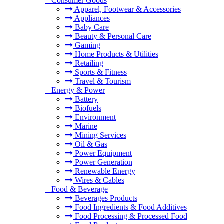
+
Consumer Goods
Apparel, Footwear & Accessories
Appliances
Baby Care
Beauty & Personal Care
Gaming
Home Products & Utilities
Retailing
Sports & Fitness
Travel & Tourism
+
Energy & Power
Battery
Biofuels
Environment
Marine
Mining Services
Oil & Gas
Power Equipment
Power Generation
Renewable Energy
Wires & Cables
+
Food & Beverage
Beverages Products
Food Ingredients & Food Additives
Food Processing & Processed Food