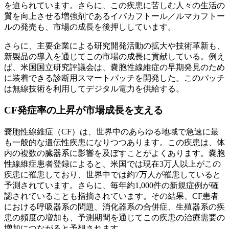
を迫られています。さらに、この疾患に苦しむ人々の生活の
質を向上させる増強剤であるイバカフトール／ルマカフトー
ルの発売も、市場の成長を後押ししています。
さらに、主要企業による研究開発活動の拡大や技術革新も、
新製品の導入を通じてこの市場の成長に貢献している。例え
ば、米国国立研究評議会は、嚢胞性線維症の早期発見のため
に装着できる診断用スマートパッチを開発した。このパッチ
は無線技術を利用してデジタル電力を供給する。
CF発症率の上昇が市場成長を支える
嚢胞性線維症（CF）は、世界中のあらゆる地域で急速に最
も一般的な遺伝性疾患になりつつあります。この疾患は、体
内の複数の臓器系に影響を及ぼすことがよくあります。嚢胞
性線維症患者登録によると、米国では現在3万人以上がこの
疾患に罹患しており、世界中では約7万人が罹患していると
予測されています。さらに、毎年約1,000件の新規症例が確
認されていることも指摘されています。その結果、CF患者
における呼吸器系の問題、消化器系の合併症、生殖器系の疾
患の頻度の増加も、予測期間を通じてこの疾患の治療需要の
増加につながると予想されます。