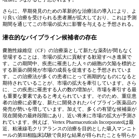
さらに、早期発見のための革新的な治療法の導入により、よ
り良い治療を受けられる患者層が拡大しており、これは予測
期間を通じてこの市場の拡大に影響を与えると予想される。
潜在的なパイプライン候補者の存在
嚢胞性線維症（CF）の治療薬として新たな薬剤が間もなく
登場することは、市場の拡大に貢献する歓迎すべき進展で
す。この期間中、疾患に罹患した人々の細胞の欠陥を標的と
する新薬の開発が市場の成長を促進すると予想されていま
す。この治療法が多くの患者にとって画期的なものになると
期待されていることが、市場の拡大を牽引しています。さら
に、この疾患に罹患する人の数の増加が、市場を牽引する最
も重要な要素であると考えられています。そのため、重症患
者の治療に必要な、新たに開発されたパイプライン医薬品の
発売が勢いを増しています。加えて、多くの有望な候補薬が
現在開発の最終段階にあり、近い将来に市場の拡大が予測さ
れています。例えば、Vertex Pharmaceuticals Incorporatedは最
近、粘液線毛クリアランスの治療を目的とした吸入マンニト
ールの第III相臨床試験で良好な結果が得られたことを明らか