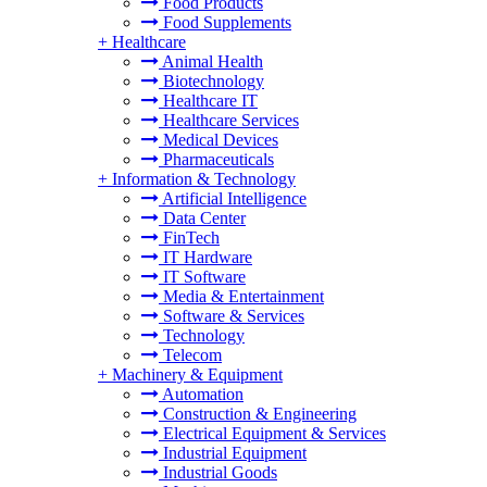
Food Products
Food Supplements
+
Healthcare
Animal Health
Biotechnology
Healthcare IT
Healthcare Services
Medical Devices
Pharmaceuticals
+
Information & Technology
Artificial Intelligence
Data Center
FinTech
IT Hardware
IT Software
Media & Entertainment
Software & Services
Technology
Telecom
+
Machinery & Equipment
Automation
Construction & Engineering
Electrical Equipment & Services
Industrial Equipment
Industrial Goods