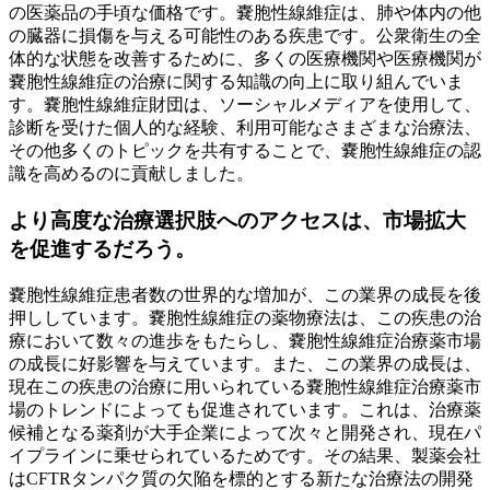
の医薬品の手頃な価格です。嚢胞性線維症は、肺や体内の他
の臓器に損傷を与える可能性のある疾患です。公衆衛生の全
体的な状態を改善するために、多くの医療機関や医療機関が
嚢胞性線維症の治療に関する知識の向上に取り組んでいま
す。嚢胞性線維症財団は、ソーシャルメディアを使用して、
診断を受けた個人的な経験、利用可能なさまざまな治療法、
その他多くのトピックを共有することで、嚢胞性線維症の認
識を高めるのに貢献しました。
より高度な治療選択肢へのアクセスは、市場拡大
を促進するだろう。
嚢胞性線維症患者数の世界的な増加が、この業界の成長を後
押ししています。嚢胞性線維症の薬物療法は、この疾患の治
療において数々の進歩をもたらし、嚢胞性線維症治療薬市場
の成長に好影響を与えています。また、この業界の成長は、
現在この疾患の治療に用いられている嚢胞性線維症治療薬市
場のトレンドによっても促進されています。これは、治療薬
候補となる薬剤が大手企業によって次々と開発され、現在パ
イプラインに乗せられているためです。その結果、製薬会社
はCFTRタンパク質の欠陥を標的とする新たな治療法の開発