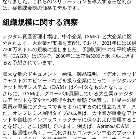
なりました。これらのソリューションを導入する主な利点
は、従量課金制の価格モデルです。
組織規模に関する洞察
デジタル資産管理市場は、中小企業（SME）と大企業に区
分されます。大企業が市場を支配しており、2021年には18億
7200万米ドルの規模に達しました。予測期間中の年平均成長
率（CAGR）は17%で、2030年には77億5000万米ドルに達す
ると予想されています。
膨大な量のドキュメント、画像、製品説明、ビデオ、ポッド
キャストのエピソードなどを扱う企業にとって、デジタルア
セット管理システム（DAM）は不可欠なものとなります。
さらに、DAMは、グローバル展開している大企業がデジタ
ルアセットを安全かつ整理された状態で保管し、世界中の従
業員が即座にアクセスできるようにするのに役立ちます。ま
た、オンプレミス展開タイプの成長は、大企業が重要なアセ
ットを自社のインフラストラクチャに保存および管理するこ
とを好むことに起因しています。例えば、AprimoのDAM
は、拡張性が高く、一元化されたコンテンツ中心のプラット