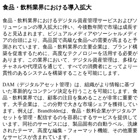
食品・飲料業界における導入拡大
食品・飲料業界におけるデジタル資産管理サービスおよびソ
リューションの導入拡大に伴い、今後数年間で市場は成長す
ると見込まれます。ビジュアルメディアやソーシャルメディ
アの台頭により、高品質で高級な食品への需要が高まると予
測されています。食品・飲料業界の主要企業は、ブランド構
築を促進するために、高度なテクノロジーを活用する必要が
あります。この業界において、デジタル資産管理は、多様な
チャネルや代理店を通じて、すべての消費者にとってより一
貫性のあるシステムを構築することを可能にします。
DAM（デジタルアセット管理）は、組織がより情報に基づ
いた革新的なコンテンツ決定を行うことを可能にします。食
品・飲料業界では、顧客の注目を集めることが非常に重要で
す。大手企業は、この分野で大きな市場シェアを獲得してい
ます。例えば、Brandfolderは、食品・飲料企業がデジタルア
セットを管理・配信するのを容易にするサービスを提供して
います。同社のサービスには、製品固有の自動ラベル、洗練
されたテーマ、高度な編集・フォーマット機能、その他重要
なサービスが含まれています。