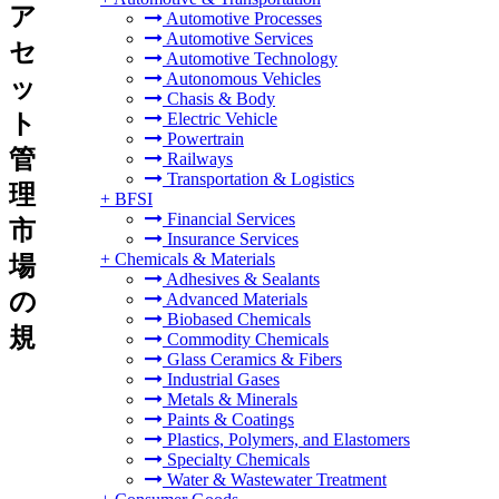
ア
Automotive Processes
Automotive Services
セ
Automotive Technology
Autonomous Vehicles
ッ
Chasis & Body
ト
Electric Vehicle
Powertrain
管
Railways
Transportation & Logistics
理
+
BFSI
Financial Services
市
Insurance Services
+
Chemicals & Materials
場
Adhesives & Sealants
の
Advanced Materials
Biobased Chemicals
規
Commodity Chemicals
Glass Ceramics & Fibers
Industrial Gases
Metals & Minerals
Paints & Coatings
Plastics, Polymers, and Elastomers
Specialty Chemicals
Water & Wastewater Treatment