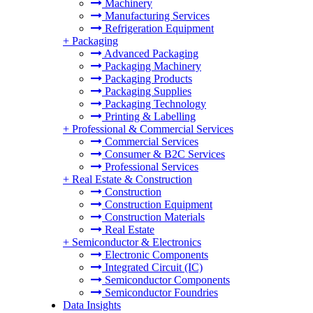
Machinery
Manufacturing Services
Refrigeration Equipment
+
Packaging
Advanced Packaging
Packaging Machinery
Packaging Products
Packaging Supplies
Packaging Technology
Printing & Labelling
+
Professional & Commercial Services
Commercial Services
Consumer & B2C Services
Professional Services
+
Real Estate & Construction
Construction
Construction Equipment
Construction Materials
Real Estate
+
Semiconductor & Electronics
Electronic Components
Integrated Circuit (IC)
Semiconductor Components
Semiconductor Foundries
Data Insights