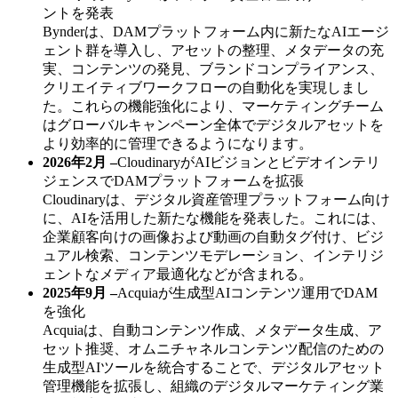
ントを発表
Bynderは、DAMプラットフォーム内に新たなAIエージ
ェント群を導入し、アセットの整理、メタデータの充
実、コンテンツの発見、ブランドコンプライアンス、
クリエイティブワークフローの自動化を実現しまし
た。これらの機能強化により、マーケティングチーム
はグローバルキャンペーン全体でデジタルアセットを
より効率的に管理できるようになります。
2026年2月 –
CloudinaryがAIビジョンとビデオインテリ
ジェンスでDAMプラットフォームを拡張
Cloudinaryは、デジタル資産管理プラットフォーム向け
に、AIを活用した新たな機能を発表した。これには、
企業顧客向けの画像および動画の自動タグ付け、ビジ
ュアル検索、コンテンツモデレーション、インテリジ
ェントなメディア最適化などが含まれる。
2025年9月 –
Acquiaが生成型AIコンテンツ運用でDAM
を強化
Acquiaは、自動コンテンツ作成、メタデータ生成、ア
セット推奨、オムニチャネルコンテンツ配信のための
生成型AIツールを統合することで、デジタルアセット
管理機能を拡張し、組織のデジタルマーケティング業