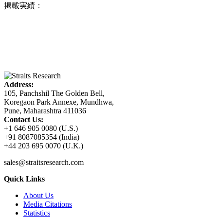
掲載実績：
Address:
105, Panchshil The Golden Bell,
Koregaon Park Annexe, Mundhwa,
Pune, Maharashtra 411036
Contact Us:
+1 646 905 0080 (U.S.)
+91 8087085354 (India)
+44 203 695 0070 (U.K.)
sales@straitsresearch.com
Quick Links
About Us
Media Citations
Statistics