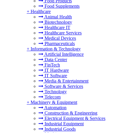
Food Products
Food Supplements
+
Healthcare
Animal Health
Biotechnology
Healthcare IT
Healthcare Services
Medical Devices
Pharmaceuticals
+
Information & Technology
Artificial Intelligence
Data Center
FinTech
IT Hardware
IT Software
Media & Entertainment
Software & Services
Technology
Telecom
+
Machinery & Equipment
Automation
Construction & Engineering
Electrical Equipment & Services
Industrial Equipment
Industrial Goods