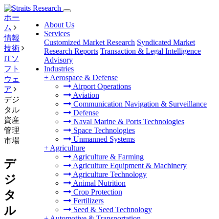
ホー
About Us
ム
Services
情報
Customized Market Research
Syndicated Market
技術
Research Reports
Transaction & Legal Intelligence
ITソ
Advisory
フト
Industries
+
Aerospace & Defense
ウェ
Airport Operations
ア
Aviation
デジ
Communication Navigation & Surveillance
タル
Defense
資産
Naval Marine & Ports Technologies
管理
Space Technologies
Unmanned Systems
市場
+
Agriculture
Agriculture & Farming
デ
Agriculture Equipment & Machinery
Agriculture Technology
ジ
Animal Nutrition
Crop Protection
タ
Fertilizers
ル
Seed & Seed Technology
+
Automotive & Transportation