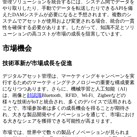
管理ソリューションを統合するには、システム間でデータを
やり取りしたり、手動でデータを転送したりできるAPIを備
えたDAMシステムが必要になると予想されます。複数のシ
ステムでアセットが使用および変更される場合、統合の一貫
性を確保する必要があります。したがって、知識不足とソリ
ューションの高コストが市場の成長を阻害しています。
市場機会
技術革新が市場成長を促進
デジタルアセット管理は、マーケティングキャンペーンを実
行するためのマーケティングテクノロジーの重要な構成要素
になりつつあります。さらに、機械学習と人工知能（AI）
は、画像と
顔認識
Bluetooth、RFID、Wi-Fi、Zigbeeなどの
様々な技術がIoTと統合され、多くのデバイスで活用される
ことで、市場参加者は多くの成長機会を得ることが期待さ
れ、大きな製品開発やイノベーションを通じて、市場におけ
る大きなシェアを獲得できる可能性が高まります。
市場では、世界中で数々の製品イノベーションが見られま