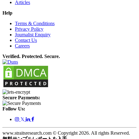
Articles
Help
Terms & Conditions
Privacy Policy
Journalist Enquiry
Contact Us
Careers
Verified. Protected. Secure.
Secure Payments:
Follow Us:
𝕏
www.straitsresearch.com © Copyright
2026
. All rights Reserved.
無料サンプルレポートを入手