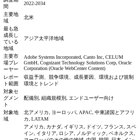
2022-2034
間
主要地
北米
域
最も急
成長し
アジア太平洋地域
ている
地域
主要市
Adobe Systems Incorporated, Canto Inc, CELUM
場プレ
GmbH, Cognizant Technology Solutions Corp, Oracle
Corporation (Oracle WebCenter Content)
ーヤー
レポー
収益予測、競争環境、成長要因、環境および規制
ト範囲
環境とトレンド
対象セ
グメン
配備別, 組織規模別, エンドユーザー向け
ト
対象地
北アメリカ, ヨーロッパ, APAC, 中東諸国とアフリ
域
カ, LATAM
アメリカ, カナダ, イギリス, ドイツ, フランス, スペ
イン, イタリア, ロシア, ノルディック, ベネルクス,
ヨーロッパのその他の地域, 中国, 韓国, 日本, イン