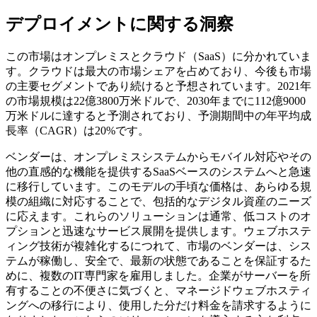
デプロイメントに関する洞察
この市場はオンプレミスとクラウド（SaaS）に分かれていま
す。クラウドは最大の市場シェアを占めており、今後も市場
の主要セグメントであり続けると予想されています。2021年
の市場規模は22億3800万米ドルで、2030年までに112億9000
万米ドルに達すると予測されており、予測期間中の年平均成
長率（CAGR）は20%です。
ベンダーは、オンプレミスシステムからモバイル対応やその
他の直感的な機能を提供するSaaSベースのシステムへと急速
に移行しています。このモデルの手頃な価格は、あらゆる規
模の組織に対応することで、包括的なデジタル資産のニーズ
に応えます。これらのソリューションは通常、低コストのオ
プションと迅速なサービス展開を提供します。ウェブホステ
ィング技術が複雑化するにつれて、市場のベンダーは、シス
テムが稼働し、安全で、最新の状態であることを保証するた
めに、複数のIT専門家を雇用しました。企業がサーバーを所
有することの不便さに気づくと、マネージドウェブホスティ
ングへの移行により、使用した分だけ料金を請求するように