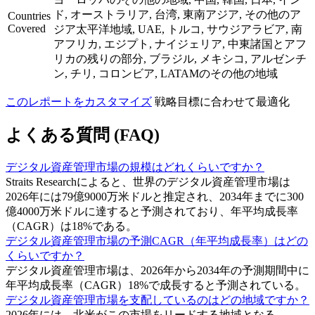
ド, オーストラリア, 台湾, 東南アジア, その他のア
Countries
Covered
ジア太平洋地域, UAE, トルコ, サウジアラビア, 南
アフリカ, エジプト, ナイジェリア, 中東諸国とアフ
リカの残りの部分, ブラジル, メキシコ, アルゼンチ
ン, チリ, コロンビア, LATAMのその他の地域
このレポートをカスタマイズ
戦略目標に合わせて最適化
よくある質問 (FAQ)
デジタル資産管理市場の規模はどれくらいですか？
Straits Researchによると、世界のデジタル資産管理市場は
2026年には79億9000万米ドルと推定され、2034年までに300
億4000万米ドルに達すると予測されており、年平均成長率
（CAGR）は18%である。
デジタル資産管理市場の予測CAGR（年平均成長率）はどの
くらいですか？
デジタル資産管理市場は、2026年から2034年の予測期間中に
年平均成長率（CAGR）18%で成長すると予測されている。
デジタル資産管理市場を支配しているのはどの地域ですか？
2026年には、北米がこの市場をリードする地域となる。