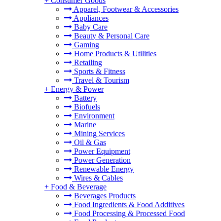
+
Consumer Goods
Apparel, Footwear & Accessories
Appliances
Baby Care
Beauty & Personal Care
Gaming
Home Products & Utilities
Retailing
Sports & Fitness
Travel & Tourism
+
Energy & Power
Battery
Biofuels
Environment
Marine
Mining Services
Oil & Gas
Power Equipment
Power Generation
Renewable Energy
Wires & Cables
+
Food & Beverage
Beverages Products
Food Ingredients & Food Additives
Food Processing & Processed Food