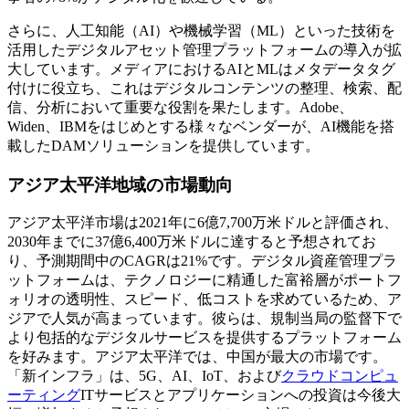
さらに、人工知能（AI）や機械学習（ML）といった技術を
活用したデジタルアセット管理プラットフォームの導入が拡
大しています。メディアにおけるAIとMLはメタデータタグ
付けに役立ち、これはデジタルコンテンツの整理、検索、配
信、分析において重要な役割を果たします。Adobe、
Widen、IBMをはじめとする様々なベンダーが、AI機能を搭
載したDAMソリューションを提供しています。
アジア太平洋地域の市場動向
アジア太平洋市場は2021年に6億7,700万米ドルと評価され、
2030年までに37億6,400万米ドルに達すると予想されてお
り、予測期間中のCAGRは21%です。デジタル資産管理プラ
ットフォームは、テクノロジーに精通した富裕層がポートフ
ォリオの透明性、スピード、低コストを求めているため、ア
ジアで人気が高まっています。彼らは、規制当局の監督下で
より包括的なデジタルサービスを提供するプラットフォーム
を好みます。アジア太平洋では、中国が最大の市場です。
「新インフラ」は、5G、AI、IoT、および
クラウドコンピュ
ーティング
ITサービスとアプリケーションへの投資は今後大