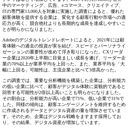
中のマーケティング、広告、eコマース、クリエイティブ、
ITの専門家13,000人を対象に実施した調査によると、優れた
顧客体験を提供する企業は、変化する顧客行動や市場への適
応力が高く、競合他社よりも長期的な成長を達成しやすいこ
とが明らかになりました。
Adobeのデジタルトレンドレポートによると、2021年には顧
客体験への過去の投資が実を結び、スピードとパーソナライ
ゼーションの重要性が改めて浮き彫りになった。CXリーダ
ー企業は2020年上半期に目覚ましい成長を遂げ、リーダー企
業の70%以上が業界平均を上回った。また、業界平均を「大
幅に上回る」可能性は、主流企業と比べて3倍高かった。
この調査では、重要な分析機能を構築した企業は、分析能力
の低い企業に比べて、顧客がデジタル体験に楽観的であると
回答する可能性が2倍以上高いことも明らかになりました。
その割合は、分析能力が高い企業で71%、低い企業で31%で
した。同様の傾向は、顧客エンゲージメントを維持するため
に作成されるデータとデジタル資産の量を増加させていま
す。そのため、企業はデジタル戦略をますます採用してお
り、その結果、デジタル資産が増加しています。